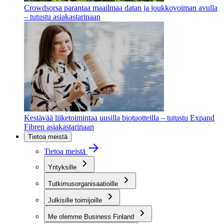
Crowdsorsa parantaa maailmaa datan ja joukkovoiman avulla
– tutustu asiakastarinaan
Kestävää liiketoimintaa uusilla biotuotteilla – tutustu Expand
Fibren asiakastarinaan
Tietoa meistä
Tietoa meistä
Yrityksille
Tutkimusorganisaatioille
Julkisille toimijoille
Me olemme Business Finland