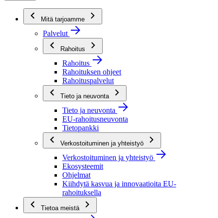
Mitä tarjoamme
Palvelut
Rahoitus
Rahoitus
Rahoituksen ohjeet
Rahoituspalvelut
Tieto ja neuvonta
Tieto ja neuvonta
EU-rahoitusneuvonta
Tietopankki
Verkostoituminen ja yhteistyö
Verkostoituminen ja yhteistyö
Ekosysteemit
Ohjelmat
Kiihdytä kasvua ja innovaatioita EU-
rahoituksella
Tietoa meistä