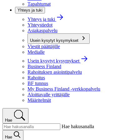
Tapahtumat
Yhteys ja tuki
Yhteys ja tuki
Yhteystiedot
Asiakaspalvelu
Usein kysytyt kysymykset
Viestit päättäjille
Medialle
Usein kysytyt kysymykset
Business Finland
Rahoituksen asiointipalvelu
Rahoitus
BF tunnus
My Business Finland -verkkopalvelu
Aloittavalle yrittäjälle
Määritelmät
Hae
Hae hakusanalla
Hae