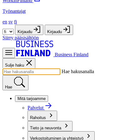
WorkinFinland
Työnantajat
en
sv
fi
Kirjaudu
Kirjaudu
Siirry pääsisältöön
Business Finland
Sulje haku
Hae hakusanalla
Hae
Mitä tarjoamme
Palvelut
Rahoitus
Tieto ja neuvonta
Verkostoituminen ja yhteistyö