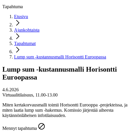
Tapahtuma
Etusivu
Ajankohtaista
Tapahtumat
Lump sum -kustannusmalli Horisontti Euroopassa
Lump sum -kustannusmalli Horisontti
Euroopassa
4.6.2026
Virtuaalitilaisuus, 11.00-13.00
Miten kertakorvausmalli toimii Horisontti Eurooppa -projekteissa, ja
miten laatia lump sum -hakemus. Komissio järjestää aiheesta
käytännönläheisen infotilaisuuden.
Mennyt tapahtuma