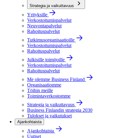
Strategia ja vaikuttavuus
Yrityksille
Verkostoitumispalvelut
Neuvontapalvelut
Rahoituspalvelut
Tutkimusorganisaatioille
Verkostoitumispalvelut
Rahoituspalvelut
Julkisille toimijoille
Verkostoitumispalvelut
Rahoituspalvelut
Me olemme Business Finland
Organisaatiomme
Töihin meille
Toimintaverkostomme
Strategia ja vaikuttavuus
Business Finlandin strategia 2030
Tulokset ja vaikutukset
Ajankohtaista
Ajankohtaista
Uutiset