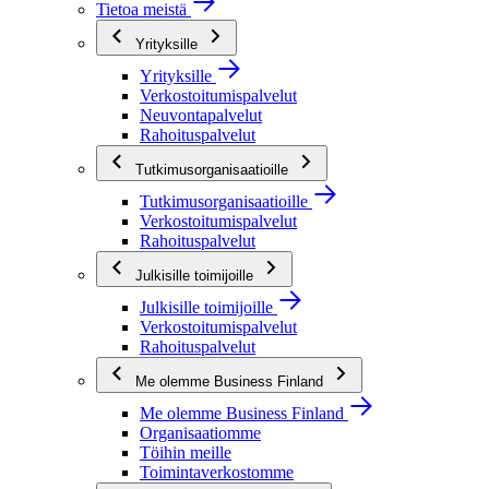
Tietoa meistä
Yrityksille
Yrityksille
Verkostoitumispalvelut
Neuvontapalvelut
Rahoituspalvelut
Tutkimusorganisaatioille
Tutkimusorganisaatioille
Verkostoitumispalvelut
Rahoituspalvelut
Julkisille toimijoille
Julkisille toimijoille
Verkostoitumispalvelut
Rahoituspalvelut
Me olemme Business Finland
Me olemme Business Finland
Organisaatiomme
Töihin meille
Toimintaverkostomme