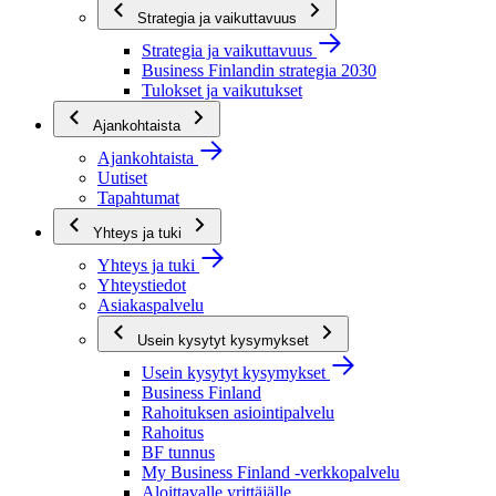
Strategia ja vaikuttavuus
Strategia ja vaikuttavuus
Business Finlandin strategia 2030
Tulokset ja vaikutukset
Ajankohtaista
Ajankohtaista
Uutiset
Tapahtumat
Yhteys ja tuki
Yhteys ja tuki
Yhteystiedot
Asiakaspalvelu
Usein kysytyt kysymykset
Usein kysytyt kysymykset
Business Finland
Rahoituksen asiointipalvelu
Rahoitus
BF tunnus
My Business Finland -verkkopalvelu
Aloittavalle yrittäjälle