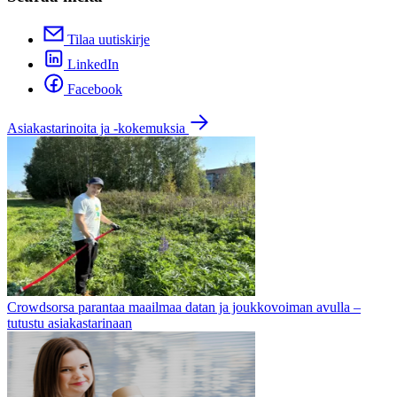
Tilaa uutiskirje
LinkedIn
Facebook
Asiakastarinoita ja -kokemuksia
Crowdsorsa parantaa maailmaa datan ja joukkovoiman avulla –
tutustu asiakastarinaan