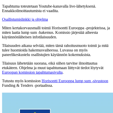
Tapahtuma toteutetaan Youtube-kanavalla live-lähetyksenä.
Ennakkoilmoittautumista ei vaadita.
Osallistumislinkki ja ohjelma
Miten kertakorvausmalli toimii Horisontti Eurooppa -projekteissa, ja
miten laatia lump sum -hakemus. Komissio järjestää aiheesta
käytännönläheisen infotilaisuuden.
Tilaisuuden aikana selviää, miten tämä rahoitusmuoto toimii ja mitä
tulee huomioida hakemusvaiheessa. Luvassa on myös
paneelikeskustelu osallistujien käytännön kokemuksista.
Tilaisuus lähetetään suorana, eikä siihen tarvitse ilmoittautua
etukäteen. Ohjelma ja muut tapahtumaan liittyvät tiedot löytyvät
Euroopan komission tapahtumasivulta
.
Tutustu myös komission
Horisontti Eurooppa lump sum -sivustoon
Funding & Tenders -portaalissa.