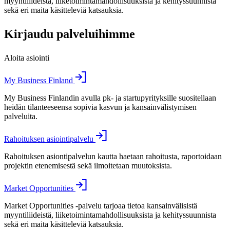
myyntiliideistä, liiketoimintamahdollisuuksista ja kehityssuunnista
sekä eri maita käsitteleviä katsauksia.
Kirjaudu palveluihimme
Aloita asiointi
My Business Finland
My Business Finlandin avulla pk- ja startupyrityksille suositellaan
heidän tilanteeseensa sopivia kasvun ja kansainvälistymisen
palveluita.
Rahoituksen asiointipalvelu
Rahoituksen asiontipalvelun kautta haetaan rahoitusta, raportoidaan
projektin etenemisestä sekä ilmoitetaan muutoksista.
Market Opportunities
Market Opportunities -palvelu tarjoaa tietoa kansainvälisistä
myyntiliideistä, liiketoimintamahdollisuuksista ja kehityssuunnista
sekä eri maita käsitteleviä katsauksia.