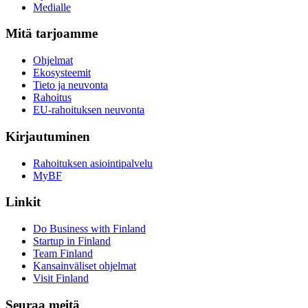
Medialle
Mitä tarjoamme
Ohjelmat
Ekosysteemit
Tieto ja neuvonta
Rahoitus
EU-rahoituksen neuvonta
Kirjautuminen
Rahoituksen asiointipalvelu
MyBF
Linkit
Do Business with Finland
Startup in Finland
Team Finland
Kansainväliset ohjelmat
Visit Finland
Seuraa meitä