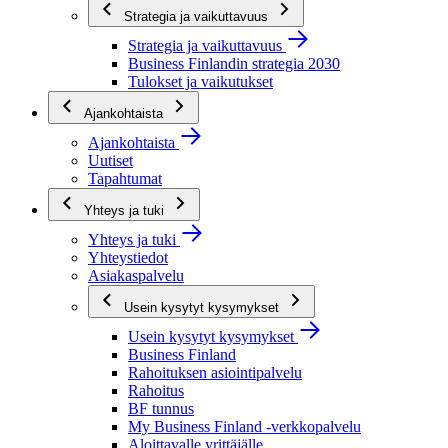
Strategia ja vaikuttavuus
Strategia ja vaikuttavuus
Business Finlandin strategia 2030
Tulokset ja vaikutukset
Ajankohtaista
Ajankohtaista
Uutiset
Tapahtumat
Yhteys ja tuki
Yhteys ja tuki
Yhteystiedot
Asiakaspalvelu
Usein kysytyt kysymykset
Usein kysytyt kysymykset
Business Finland
Rahoituksen asiointipalvelu
Rahoitus
BF tunnus
My Business Finland -verkkopalvelu
Aloittavalle yrittäjälle