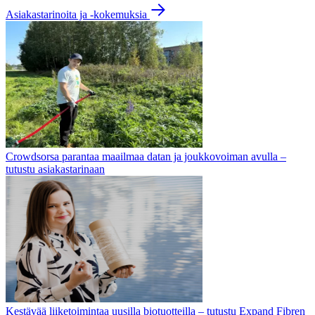
Asiakastarinoita ja -kokemuksia
Crowdsorsa parantaa maailmaa datan ja joukkovoiman avulla –
tutustu asiakastarinaan
Kestävää liiketoimintaa uusilla biotuotteilla – tutustu Expand Fibren