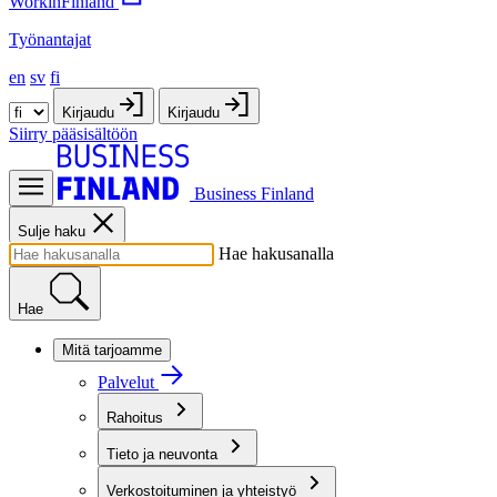
WorkinFinland
Työnantajat
en
sv
fi
Kirjaudu
Kirjaudu
Siirry pääsisältöön
Business Finland
Sulje haku
Hae hakusanalla
Hae
Mitä tarjoamme
Palvelut
Rahoitus
Tieto ja neuvonta
Verkostoituminen ja yhteistyö