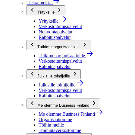
Tietoa meistä
Yrityksille
Yrityksille
Verkostoitumispalvelut
Neuvontapalvelut
Rahoituspalvelut
Tutkimusorganisaatioille
Tutkimusorganisaatioille
Verkostoitumispalvelut
Rahoituspalvelut
Julkisille toimijoille
Julkisille toimijoille
Verkostoitumispalvelut
Rahoituspalvelut
Me olemme Business Finland
Me olemme Business Finland
Organisaatiomme
Töihin meille
Toimintaverkostomme