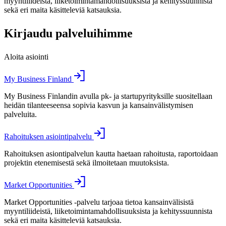
myyntiliideistä, liiketoimintamahdollisuuksista ja kehityssuunnista
sekä eri maita käsitteleviä katsauksia.
Kirjaudu palveluihimme
Aloita asiointi
My Business Finland
My Business Finlandin avulla pk- ja startupyrityksille suositellaan
heidän tilanteeseensa sopivia kasvun ja kansainvälistymisen
palveluita.
Rahoituksen asiointipalvelu
Rahoituksen asiontipalvelun kautta haetaan rahoitusta, raportoidaan
projektin etenemisestä sekä ilmoitetaan muutoksista.
Market Opportunities
Market Opportunities -palvelu tarjoaa tietoa kansainvälisistä
myyntiliideistä, liiketoimintamahdollisuuksista ja kehityssuunnista
sekä eri maita käsitteleviä katsauksia.