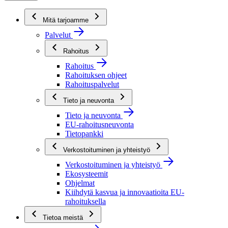
Mitä tarjoamme
Palvelut
Rahoitus
Rahoitus
Rahoituksen ohjeet
Rahoituspalvelut
Tieto ja neuvonta
Tieto ja neuvonta
EU-rahoitusneuvonta
Tietopankki
Verkostoituminen ja yhteistyö
Verkostoituminen ja yhteistyö
Ekosysteemit
Ohjelmat
Kiihdytä kasvua ja innovaatioita EU-
rahoituksella
Tietoa meistä