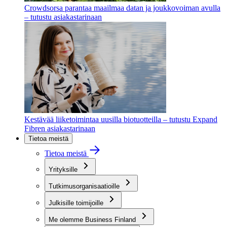
Crowdsorsa parantaa maailmaa datan ja joukkovoiman avulla
– tutustu asiakastarinaan
Kestävää liiketoimintaa uusilla biotuotteilla – tutustu Expand
Fibren asiakastarinaan
Tietoa meistä
Tietoa meistä
Yrityksille
Tutkimusorganisaatioille
Julkisille toimijoille
Me olemme Business Finland