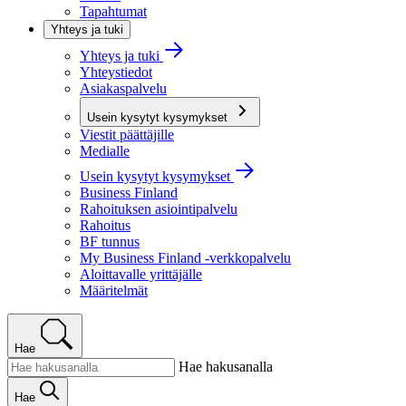
Tapahtumat
Yhteys ja tuki
Yhteys ja tuki
Yhteystiedot
Asiakaspalvelu
Usein kysytyt kysymykset
Viestit päättäjille
Medialle
Usein kysytyt kysymykset
Business Finland
Rahoituksen asiointipalvelu
Rahoitus
BF tunnus
My Business Finland -verkkopalvelu
Aloittavalle yrittäjälle
Määritelmät
Hae
Hae hakusanalla
Hae