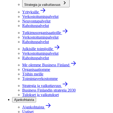
Strategia ja vaikuttavuus
Yrityksille
Verkostoitumispalvelut
Neuvontapalvelut
Rahoituspalvelut
Tutkimusorganisaatioille
Verkostoitumispalvelut
Rahoituspalvelut
Julkisille toimijoille
Verkostoitumispalvelut
Rahoituspalvelut
Me olemme Business Finland
Organisaatiomme
Töihin meille
Toimintaverkostomme
Strategia ja vaikuttavuus
Business Finlandin strategia 2030
Tulokset ja vaikutukset
Ajankohtaista
Ajankohtaista
Uutiset