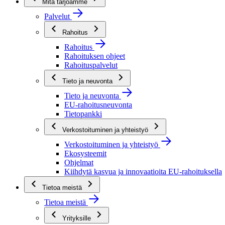
Mitä tarjoamme
Palvelut
Rahoitus
Rahoitus
Rahoituksen ohjeet
Rahoituspalvelut
Tieto ja neuvonta
Tieto ja neuvonta
EU-rahoitusneuvonta
Tietopankki
Verkostoituminen ja yhteistyö
Verkostoituminen ja yhteistyö
Ekosysteemit
Ohjelmat
Kiihdytä kasvua ja innovaatioita EU-rahoituksella
Tietoa meistä
Tietoa meistä
Yrityksille