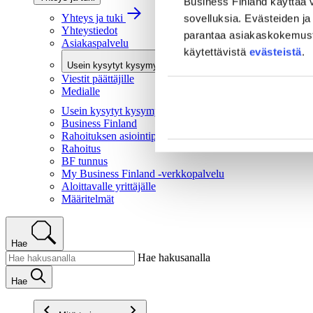
Business Finland käyttää v
Yhteys ja tuki
sovelluksia. Evästeiden ja 
Yhteystiedot
parantaa asiakaskokemusta 
Asiakaspalvelu
käytettävistä
evästeistä
.
Usein kysytyt kysymykset
Viestit päättäjille
Medialle
Usein kysytyt kysymykset
Business Finland
Rahoituksen asiointipalvelu
Rahoitus
BF tunnus
My Business Finland -verkkopalvelu
Aloittavalle yrittäjälle
Määritelmät
Hae
Hae hakusanalla
Hae