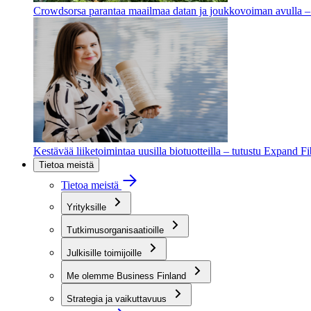
Crowdsorsa parantaa maailmaa datan ja joukkovoiman avulla – t
Kestävää liiketoimintaa uusilla biotuotteilla – tutustu Expand F
Tietoa meistä
Tietoa meistä
Yrityksille
Tutkimusorganisaatioille
Julkisille toimijoille
Me olemme Business Finland
Strategia ja vaikuttavuus