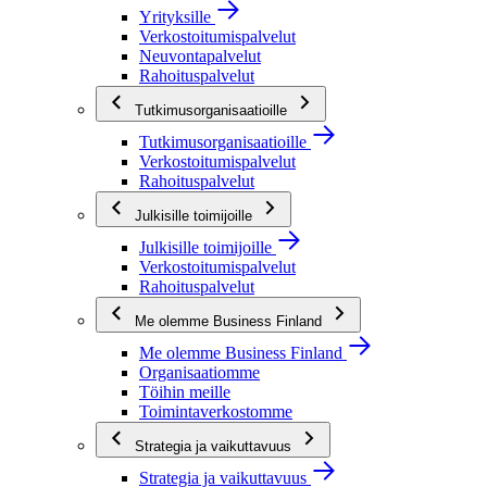
Yrityksille
Verkostoitumispalvelut
Neuvontapalvelut
Rahoituspalvelut
Tutkimusorganisaatioille
Tutkimusorganisaatioille
Verkostoitumispalvelut
Rahoituspalvelut
Julkisille toimijoille
Julkisille toimijoille
Verkostoitumispalvelut
Rahoituspalvelut
Me olemme Business Finland
Me olemme Business Finland
Organisaatiomme
Töihin meille
Toimintaverkostomme
Strategia ja vaikuttavuus
Strategia ja vaikuttavuus