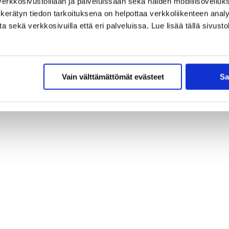
erkkosivustoillaan ja palveluissaan sekä näiden mobiilisovelluksi
kerätyn tiedon tarkoituksena on helpottaa verkkoliikenteen analys
sekä verkkosivuilla että eri palveluissa. Lue lisää tällä sivustol
Vain välttämättömät evästeet
Sa