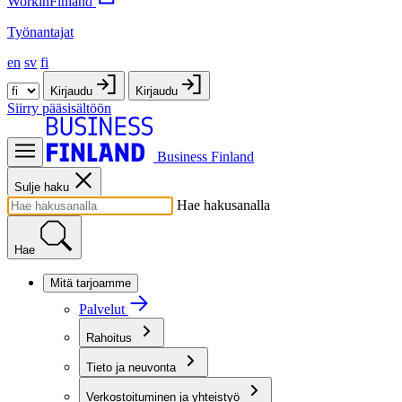
WorkinFinland
Työnantajat
en
sv
fi
Kirjaudu
Kirjaudu
Siirry pääsisältöön
Business Finland
Sulje haku
Hae hakusanalla
Hae
Mitä tarjoamme
Palvelut
Rahoitus
Tieto ja neuvonta
Verkostoituminen ja yhteistyö