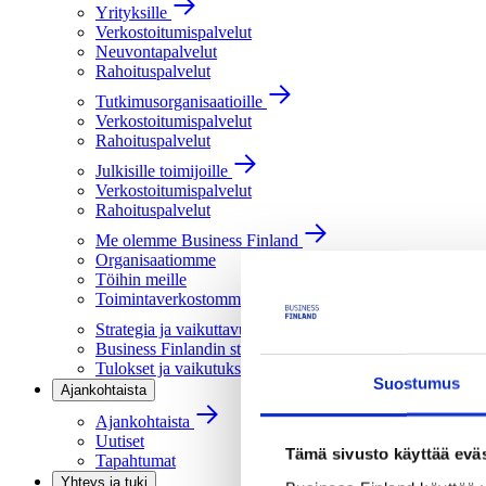
Yrityksille
Verkostoitumispalvelut
Neuvontapalvelut
Rahoituspalvelut
Tutkimusorganisaatioille
Verkostoitumispalvelut
Rahoituspalvelut
Julkisille toimijoille
Verkostoitumispalvelut
Rahoituspalvelut
Me olemme Business Finland
Organisaatiomme
Töihin meille
Toimintaverkostomme
Strategia ja vaikuttavuus
Business Finlandin strategia 2030
Tulokset ja vaikutukset
Suostumus
Ajankohtaista
Ajankohtaista
Uutiset
Tämä sivusto käyttää eväs
Tapahtumat
Yhteys ja tuki