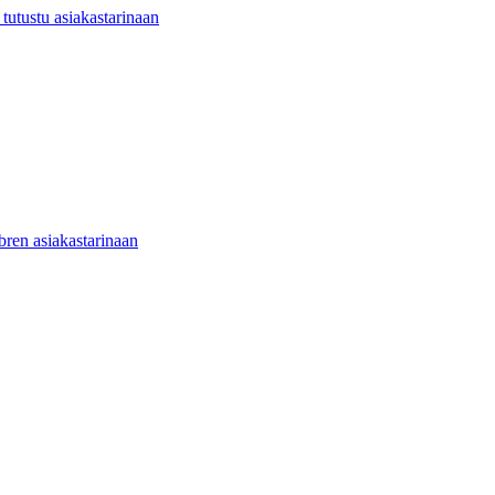
utustu asiakastarinaan
ibren asiakastarinaan