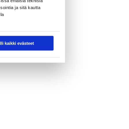
ssa erilaisia teknisiä
ointia ja sitä kautta
la
lli kaikki evästeet