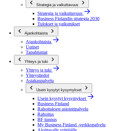
Strategia ja vaikuttavuus
Strategia ja vaikuttavuus
Business Finlandin strategia 2030
Tulokset ja vaikutukset
Ajankohtaista
Ajankohtaista
Uutiset
Tapahtumat
Yhteys ja tuki
Yhteys ja tuki
Yhteystiedot
Asiakaspalvelu
Usein kysytyt kysymykset
Usein kysytyt kysymykset
Business Finland
Rahoituksen asiointipalvelu
Rahoitus
BF tunnus
My Business Finland -verkkopalvelu
Aloittavalle yrittäjälle