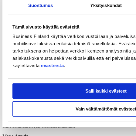
halvalla tuotetut kengät. Nyt Suomessa on löydettävä myös muita
Suostumus
Yksityiskohdat
keinoja, joilla yritykset voivat hyötyä kestävän kehityksen
vaatimusten täyttämisestä ilman, että hinta kohoaa kuluttajille
kohtuuttomaksi.
Tämä sivusto käyttää evästeitä
Tiesitkö
Business Finland käyttää verkkosivustoillaan ja palveluis
Business Finlandin kiertotalouteen kohdistunut rahoitus on
mobiilisovelluksissa erilaisia teknisiä sovelluksia. Evästei
ollut yli 200 miljoonaa euroa vuosina 2023-2024
tarkoituksena on helpottaa verkkoliikenteen analysointia ja
Kuluttajabrändejä olemme rahoittaneet lähes 27 miljoonalla
asiakaskokemusta sekä verkkosivuilla että eri palveluissa. 
eurolla vuosina 2023-2024
käytettävistä
evästeistä
.
Lisätietoja
Outi Suomi
Kiertotalous ja nollahukka -mission johtaja
Salli kaikki evästeet
+358 50 572 7530
outi.suomi (at) businessfinland.fi
Vain välttämättömät evästee
Anne Rahikainen
Kuluttajaliiketoiminnan asiantuntija
+358 50 354 8058
anne.rahikainen (at) businessfinland.fi