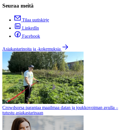
Seuraa meitä
Tilaa uutiskirje
LinkedIn
Facebook
Asiakastarinoita ja -kokemuksia
Crowdsorsa parantaa maailmaa datan ja joukkovoiman avulla –
tutustu asiakastarinaan