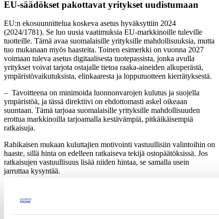
EU-säädökset pakottavat yritykset uudistumaan
EU:n ekosuunnittelua koskeva asetus hyväksyttiin 2024
(2024/1781). Se luo uusia vaatimuksia EU-markkinoille tuleville
tuotteille. Tämä avaa suomalaisille yrityksille mahdollisuuksia, mutta
tuo mukanaan myös haasteita. Toinen esimerkki on vuonna 2027
voimaan tuleva asetus digitaalisesta tuotepassista, jonka avulla
yritykset voivat tarjota ostajalle tietoa raaka-aineiden alkuperästä,
ympäristövaikutuksista, elinkaaresta ja lopputuotteen kierrätyksestä.
– Tavoitteena on minimoida luonnonvarojen kulutus ja suojella
ympäristöä, ja tässä direktiivi on ehdottomasti askel oikeaan
suuntaan. Tämä tarjoaa suomalaisille yrityksille mahdollisuuden
erottua markkinoilla tarjoamalla kestävämpiä, pitkäikäisempiä
ratkaisuja.
Rahikaisen mukaan kuluttajien motivointi vastuullisiin valintoihin on
haaste, sillä hinta on edelleen ratkaiseva tekijä ostopäätöksissä. Jos
ratkaisujen vastuullisuus lisää niiden hintaa, se samalla usein
jarruttaa kysyntää.
– Verotukselliset kannustimet, kuten korjaamisen verotuksen
keventäminen ja jopa pohdinta käytetyn tavaran arvonlisäveron
poistamisesta, voisivat tukea tätä siirtymää. Esimerkiksi
suutaripalveluista joutuu maksamaan enemmän kuin jos ostaisi uudet