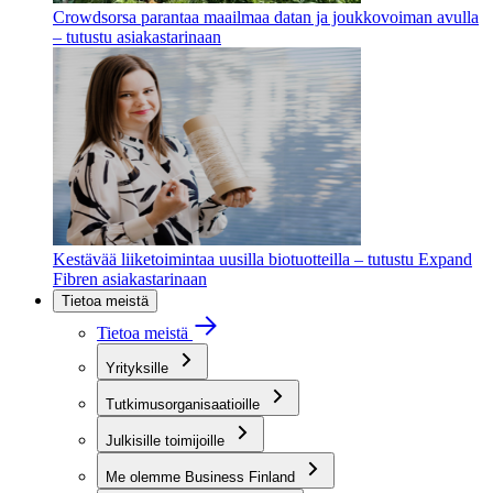
Crowdsorsa parantaa maailmaa datan ja joukkovoiman avulla
– tutustu asiakastarinaan
Kestävää liiketoimintaa uusilla biotuotteilla – tutustu Expand
Fibren asiakastarinaan
Tietoa meistä
Tietoa meistä
Yrityksille
Tutkimusorganisaatioille
Julkisille toimijoille
Me olemme Business Finland