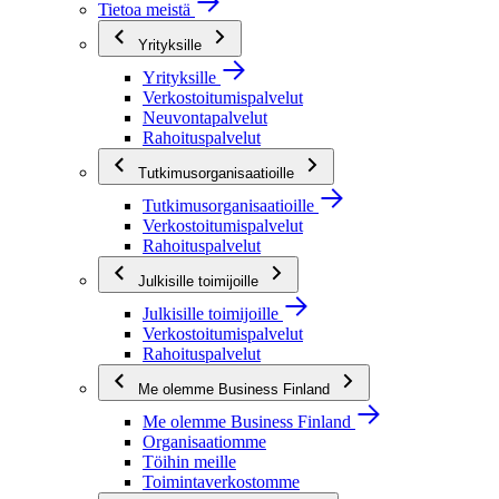
Tietoa meistä
Yrityksille
Yrityksille
Verkostoitumispalvelut
Neuvontapalvelut
Rahoituspalvelut
Tutkimusorganisaatioille
Tutkimusorganisaatioille
Verkostoitumispalvelut
Rahoituspalvelut
Julkisille toimijoille
Julkisille toimijoille
Verkostoitumispalvelut
Rahoituspalvelut
Me olemme Business Finland
Me olemme Business Finland
Organisaatiomme
Töihin meille
Toimintaverkostomme