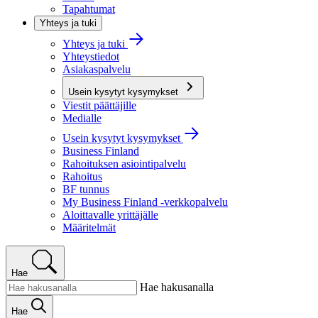
Tapahtumat
Yhteys ja tuki
Yhteys ja tuki
Yhteystiedot
Asiakaspalvelu
Usein kysytyt kysymykset
Viestit päättäjille
Medialle
Usein kysytyt kysymykset
Business Finland
Rahoituksen asiointipalvelu
Rahoitus
BF tunnus
My Business Finland -verkkopalvelu
Aloittavalle yrittäjälle
Määritelmät
Hae
Hae hakusanalla
Hae