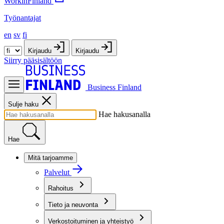
WorkinFinland
Työnantajat
en
sv
fi
Kirjaudu
Kirjaudu
Siirry pääsisältöön
Business Finland
Sulje haku
Hae hakusanalla
Hae
Mitä tarjoamme
Palvelut
Rahoitus
Tieto ja neuvonta
Verkostoituminen ja yhteistyö