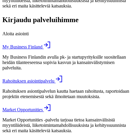
myyntiliideistä, liiketoimintamahdollisuuksista ja kehityssuunnista
sekä eri maita käsitteleviä katsauksia.
Kirjaudu palveluihimme
Aloita asiointi
My Business Finland
My Business Finlandin avulla pk- ja startupyrityksille suositellaan
heidän tilanteeseensa sopivia kasvun ja kansainvälistymisen
palveluita.
Rahoituksen asiointipalvelu
Rahoituksen asiontipalvelun kautta haetaan rahoitusta, raportoidaan
projektin etenemisestä sekä ilmoitetaan muutoksista.
Market Opportunities
Market Opportunities -palvelu tarjoaa tietoa kansainvälisistä
myyntiliideistä, liiketoimintamahdollisuuksista ja kehityssuunnista
sekä eri maita käsitteleviä katsauksia.