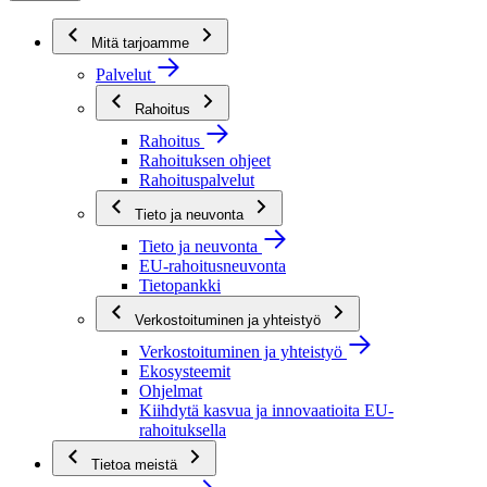
Mitä tarjoamme
Palvelut
Rahoitus
Rahoitus
Rahoituksen ohjeet
Rahoituspalvelut
Tieto ja neuvonta
Tieto ja neuvonta
EU-rahoitusneuvonta
Tietopankki
Verkostoituminen ja yhteistyö
Verkostoituminen ja yhteistyö
Ekosysteemit
Ohjelmat
Kiihdytä kasvua ja innovaatioita EU-
rahoituksella
Tietoa meistä