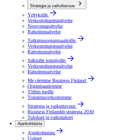
Strategia ja vaikuttavuus
Yrityksille
Verkostoitumispalvelut
Neuvontapalvelut
Rahoituspalvelut
Tutkimusorganisaatioille
Verkostoitumispalvelut
Rahoituspalvelut
Julkisille toimijoille
Verkostoitumispalvelut
Rahoituspalvelut
Me olemme Business Finland
Organisaatiomme
Töihin meille
Toimintaverkostomme
Strategia ja vaikuttavuus
Business Finlandin strategia 2030
Tulokset ja vaikutukset
Ajankohtaista
Ajankohtaista
Uutiset