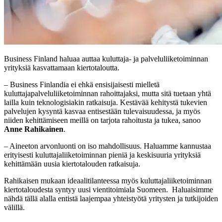
Business Finland haluaa auttaa kuluttaja- ja palveluliiketoiminnan
yrityksiä kasvattamaan kiertotaloutta.
– Business Finlandia ei ehkä ensisijaisesti mielletä
kuluttajapalveluliiketoiminnan rahoittajaksi, mutta sitä tuetaan yhtä
lailla kuin teknologisiakin ratkaisuja. Kestävää kehitystä tukevien
palvelujen kysyntä kasvaa entisestään tulevaisuudessa, ja myös
niiden kehittämiseen meillä on tarjota rahoitusta ja tukea, sanoo
Anne Rahikainen
.
– Aineeton arvonluonti on iso mahdollisuus. Haluamme kannustaa
erityisesti kuluttajaliiketoiminnan pieniä ja keskisuuria yrityksiä
kehittämään uusia kiertotalouden ratkaisuja.
Rahikaisen mukaan ideaalitilanteessa myös kuluttajaliiketoiminnan
kiertotaloudesta syntyy uusi vientitoimiala Suomeen. Haluaisimme
nähdä tällä alalla entistä laajempaa yhteistyötä yritysten ja tutkijoiden
välillä.