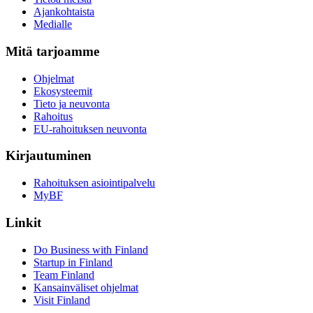
Ajankohtaista
Medialle
Mitä tarjoamme
Ohjelmat
Ekosysteemit
Tieto ja neuvonta
Rahoitus
EU-rahoituksen neuvonta
Kirjautuminen
Rahoituksen asiointipalvelu
MyBF
Linkit
Do Business with Finland
Startup in Finland
Team Finland
Kansainväliset ohjelmat
Visit Finland