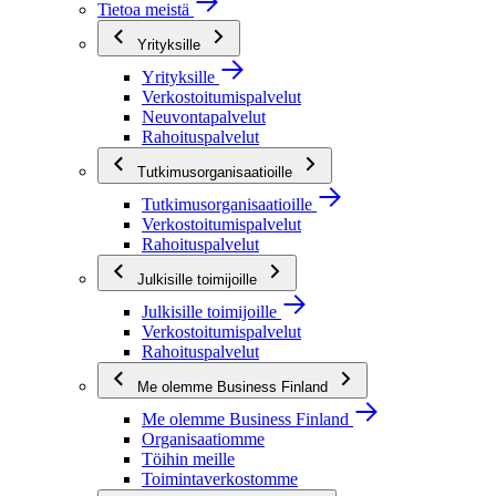
Tietoa meistä
Yrityksille
Yrityksille
Verkostoitumispalvelut
Neuvontapalvelut
Rahoituspalvelut
Tutkimusorganisaatioille
Tutkimusorganisaatioille
Verkostoitumispalvelut
Rahoituspalvelut
Julkisille toimijoille
Julkisille toimijoille
Verkostoitumispalvelut
Rahoituspalvelut
Me olemme Business Finland
Me olemme Business Finland
Organisaatiomme
Töihin meille
Toimintaverkostomme