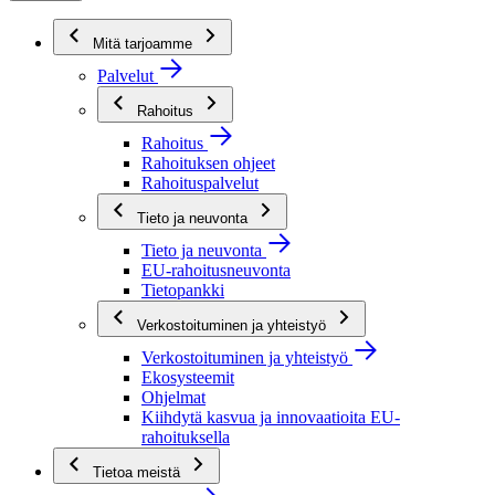
Mitä tarjoamme
Palvelut
Rahoitus
Rahoitus
Rahoituksen ohjeet
Rahoituspalvelut
Tieto ja neuvonta
Tieto ja neuvonta
EU-rahoitusneuvonta
Tietopankki
Verkostoituminen ja yhteistyö
Verkostoituminen ja yhteistyö
Ekosysteemit
Ohjelmat
Kiihdytä kasvua ja innovaatioita EU-
rahoituksella
Tietoa meistä