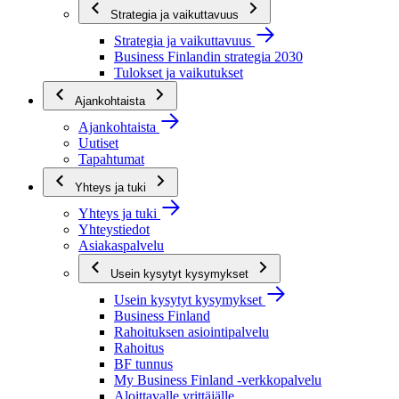
Strategia ja vaikuttavuus
Strategia ja vaikuttavuus
Business Finlandin strategia 2030
Tulokset ja vaikutukset
Ajankohtaista
Ajankohtaista
Uutiset
Tapahtumat
Yhteys ja tuki
Yhteys ja tuki
Yhteystiedot
Asiakaspalvelu
Usein kysytyt kysymykset
Usein kysytyt kysymykset
Business Finland
Rahoituksen asiointipalvelu
Rahoitus
BF tunnus
My Business Finland -verkkopalvelu
Aloittavalle yrittäjälle