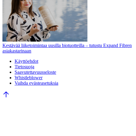
Kestävää liiketoimintaa uusilla biotuotteilla – tutustu Expand Fibren
asiakastarinaan
Käyttöehdot
Tietosuoja
Saavutettavuusseloste
Whistleblower
Vaihda evästeasetuksia