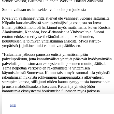
Senior Advisor, Business Finlandin Work in Finland -yksiköstä.
Suomi valitaan usein useiden vaihtoehtojen joukosta
Kyselyyn vastanneet yrittäjät eivät ole valinneet Suomea sattumalta.
Kilpailu kansainvälisistä startup-yrittäjistä ja osaajista on kovaa.
Ennen päätöstä moni oli harkinnut myös muita maita, kuten Ruotsia,
Alankomaita, Kanadaa, Isoa-Britanniaa ja Yhdysvaltoja. Suomi
erottuu edukseen erityisesti elämänlaadun, turvallisuuden,
koulutuksen ja toimivan yhteiskunnan ansiosta. Myös startup-
ympäristö ja julkinen tuki vaikuttavat päätökseen.
"Haluamme jatkossa panostaa entistä yhtenäisempään
palvelupolkuun, jotta kansainväliset yrittäjät pääsevät hyödyntämään
palveluita ja tutustumaan ekosysteemiin jo ennen muuttopäätöstä.
Tämä helpottaa verkostojen rakentamista ja yrittämisen
käynnistämistä Suomessa. Kannustaisin myös suomalaisia yrityksiä
rakentamaan nykyistä rohkeampia kumppanuuksia alkuvaiheen
startupien kanssa, sillä juuri niiden kautta syntyy uusia innovaatioita
ja uusia mahdollisuuksia kasvuun. Ketterä ja yhteistyöhön
kannustava ekosysteemi houkuttelee Suomeen myös jatkossa
kunnianhimoisia startup-tiimejä.”
Work in Finland toteutti
kyselyn
yrittäjille, jotka ovat saaneet
positiivisen lausunnon startup-yrittäjän oleskelulupaprosessiin
liittyen Business Finlandilta aikavälillä 7/2023–09/2025. Edellinen