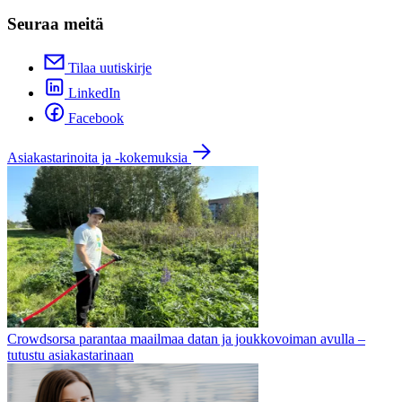
Seuraa meitä
Tilaa uutiskirje
LinkedIn
Facebook
Asiakastarinoita ja -kokemuksia
Crowdsorsa parantaa maailmaa datan ja joukkovoiman avulla –
tutustu asiakastarinaan