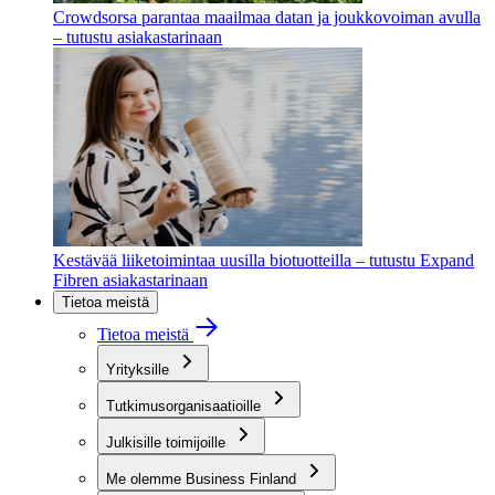
Crowdsorsa parantaa maailmaa datan ja joukkovoiman avulla
– tutustu asiakastarinaan
Kestävää liiketoimintaa uusilla biotuotteilla – tutustu Expand
Fibren asiakastarinaan
Tietoa meistä
Tietoa meistä
Yrityksille
Tutkimusorganisaatioille
Julkisille toimijoille
Me olemme Business Finland