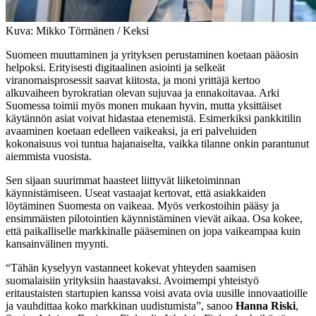
Kuva: Mikko Törmänen / Keksi
Suomeen muuttaminen ja yrityksen perustaminen koetaan pääosin
helpoksi. Erityisesti digitaalinen asiointi ja selkeät
viranomaisprosessit saavat kiitosta, ja moni yrittäjä kertoo
alkuvaiheen byrokratian olevan sujuvaa ja ennakoitavaa. Arki
Suomessa toimii myös monen mukaan hyvin, mutta yksittäiset
käytännön asiat voivat hidastaa etenemistä. Esimerkiksi pankkitilin
avaaminen koetaan edelleen vaikeaksi, ja eri palveluiden
kokonaisuus voi tuntua hajanaiselta, vaikka tilanne onkin parantunut
aiemmista vuosista.
Sen sijaan suurimmat haasteet liittyvät liiketoiminnan
käynnistämiseen. Useat vastaajat kertovat, että asiakkaiden
löytäminen Suomesta on vaikeaa. Myös verkostoihin pääsy ja
ensimmäisten pilotointien käynnistäminen vievät aikaa. Osa kokee,
että paikalliselle markkinalle pääseminen on jopa vaikeampaa kuin
kansainvälinen myynti.
“Tähän kyselyyn vastanneet kokevat yhteyden saamisen
suomalaisiin yrityksiin haastavaksi. Avoimempi yhteistyö
eritaustaisten startupien kanssa voisi avata ovia uusille innovaatioille
ja vauhdittaa koko markkinan uudistumista”, sanoo
Hanna Riski
,