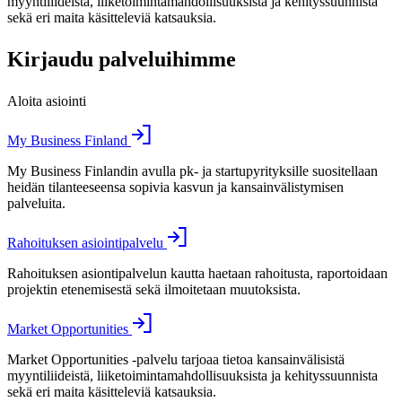
myyntiliideistä, liiketoimintamahdollisuuksista ja kehityssuunnista
sekä eri maita käsitteleviä katsauksia.
Kirjaudu palveluihimme
Aloita asiointi
My Business Finland
My Business Finlandin avulla pk- ja startupyrityksille suositellaan
heidän tilanteeseensa sopivia kasvun ja kansainvälistymisen
palveluita.
Rahoituksen asiointipalvelu
Rahoituksen asiontipalvelun kautta haetaan rahoitusta, raportoidaan
projektin etenemisestä sekä ilmoitetaan muutoksista.
Market Opportunities
Market Opportunities -palvelu tarjoaa tietoa kansainvälisistä
myyntiliideistä, liiketoimintamahdollisuuksista ja kehityssuunnista
sekä eri maita käsitteleviä katsauksia.