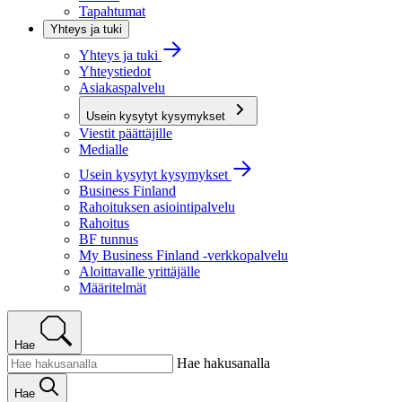
Tapahtumat
Yhteys ja tuki
Yhteys ja tuki
Yhteystiedot
Asiakaspalvelu
Usein kysytyt kysymykset
Viestit päättäjille
Medialle
Usein kysytyt kysymykset
Business Finland
Rahoituksen asiointipalvelu
Rahoitus
BF tunnus
My Business Finland -verkkopalvelu
Aloittavalle yrittäjälle
Määritelmät
Hae
Hae hakusanalla
Hae