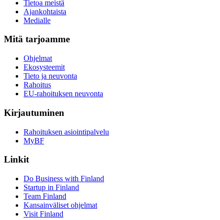
Tietoa meistä
Ajankohtaista
Medialle
Mitä tarjoamme
Ohjelmat
Ekosysteemit
Tieto ja neuvonta
Rahoitus
EU-rahoituksen neuvonta
Kirjautuminen
Rahoituksen asiointipalvelu
MyBF
Linkit
Do Business with Finland
Startup in Finland
Team Finland
Kansainväliset ohjelmat
Visit Finland