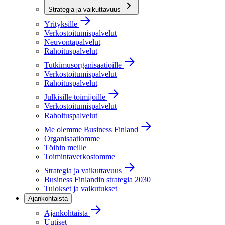
Strategia ja vaikuttavuus
Yrityksille
Verkostoitumispalvelut
Neuvontapalvelut
Rahoituspalvelut
Tutkimusorganisaatioille
Verkostoitumispalvelut
Rahoituspalvelut
Julkisille toimijoille
Verkostoitumispalvelut
Rahoituspalvelut
Me olemme Business Finland
Organisaatiomme
Töihin meille
Toimintaverkostomme
Strategia ja vaikuttavuus
Business Finlandin strategia 2030
Tulokset ja vaikutukset
Ajankohtaista
Ajankohtaista
Uutiset