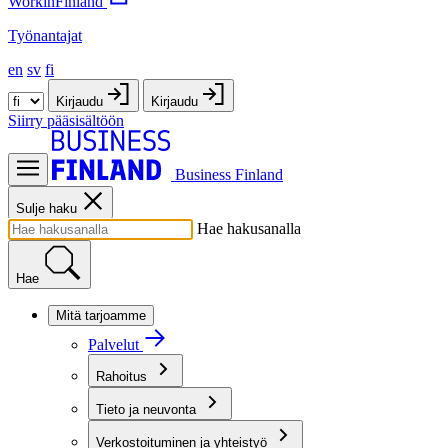
WorkinFinland
Työnantajat
en
sv
fi
Kirjaudu
Kirjaudu
Siirry pääsisältöön
Business Finland
Sulje haku
Hae hakusanalla
Hae
Mitä tarjoamme
Palvelut
Rahoitus
Tieto ja neuvonta
Verkostoituminen ja yhteistyö