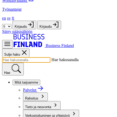
WorkinFinland
Työnantajat
en
sv
fi
Kirjaudu
Kirjaudu
Siirry pääsisältöön
Business Finland
Sulje haku
Hae hakusanalla
Hae
Mitä tarjoamme
Palvelut
Rahoitus
Tieto ja neuvonta
Verkostoituminen ja yhteistyö