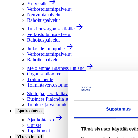
Yrityksille
Verkostoitumispalvelut
Neuvontapalvelut
Rahoituspalvelut
Tutkimusorganisaatioille
Verkostoitumispalvelut
Rahoituspalvelut
Julkisille toimijoille
Verkostoitumispalvelut
Rahoituspalvelut
Me olemme Business Finland
Organisaatiomme
Töihin meille
Toimintaverkostomme
Strategia ja vaikuttavuus
Business Finlandin strategia 2030
Tulokset ja vaikutukset
Suostumus
Ajankohtaista
Ajankohtaista
Uutiset
Tämä sivusto käyttää eväs
Tapahtumat
Yhteys ja tuki