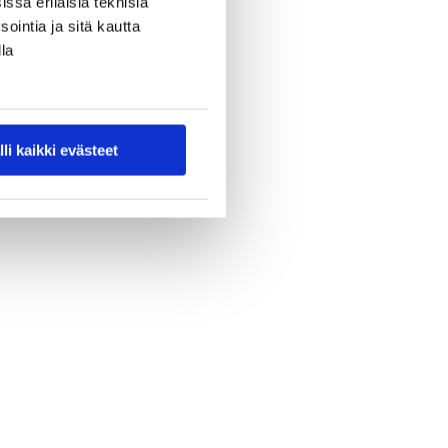
ssa erilaisia teknisiä
ointia ja sitä kautta
la
lli kaikki evästeet