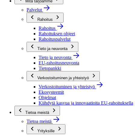
Mitä tarjoamme
Palvelut
Rahoitus
Rahoitus
Rahoituksen ohjeet
Rahoituspalvelut
Tieto ja neuvonta
Tieto ja neuvonta
EU-rahoitusneuvonta
Tietopankki
Verkostoituminen ja yhteistyö
Verkostoituminen ja yhteistyö
Ekosysteemit
Ohjelmat
Kiihdytä kasvua ja innovaatioita EU-rahoituksella
Tietoa meistä
Tietoa meistä
Yrityksille