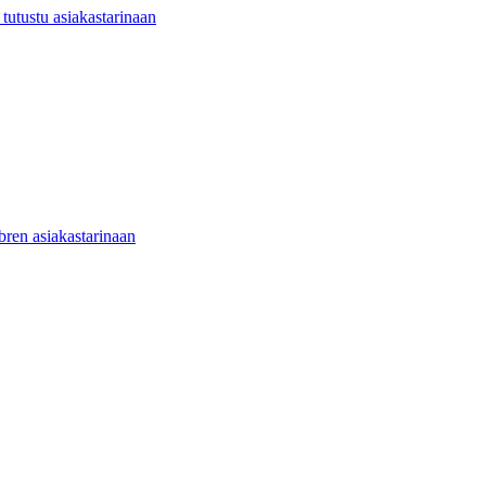
utustu asiakastarinaan
ibren asiakastarinaan