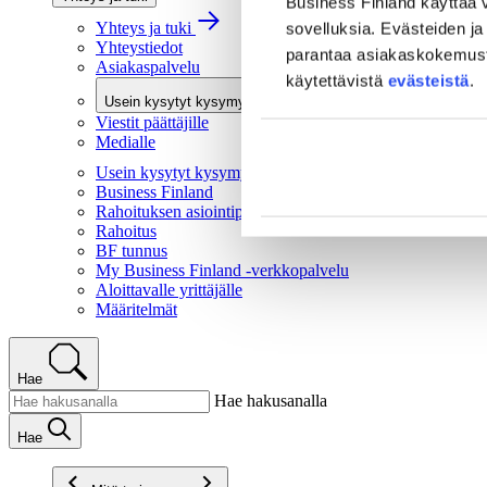
Business Finland käyttää v
Yhteys ja tuki
sovelluksia. Evästeiden ja 
Yhteystiedot
parantaa asiakaskokemusta 
Asiakaspalvelu
käytettävistä
evästeistä
.
Usein kysytyt kysymykset
Viestit päättäjille
Medialle
Usein kysytyt kysymykset
Business Finland
Rahoituksen asiointipalvelu
Rahoitus
BF tunnus
My Business Finland -verkkopalvelu
Aloittavalle yrittäjälle
Määritelmät
Hae
Hae hakusanalla
Hae