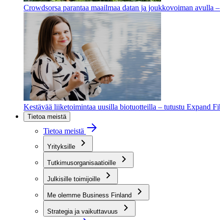
Crowdsorsa parantaa maailmaa datan ja joukkovoiman avulla – t
Kestävää liiketoimintaa uusilla biotuotteilla – tutustu Expand F
Tietoa meistä
Tietoa meistä
Yrityksille
Tutkimusorganisaatioille
Julkisille toimijoille
Me olemme Business Finland
Strategia ja vaikuttavuus