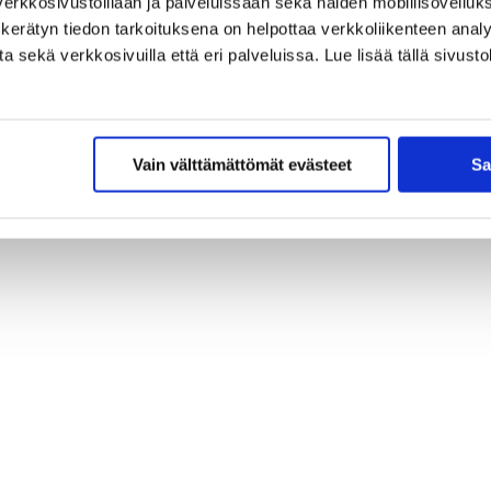
erkkosivustoillaan ja palveluissaan sekä näiden mobiilisovelluksi
kerätyn tiedon tarkoituksena on helpottaa verkkoliikenteen analys
sekä verkkosivuilla että eri palveluissa. Lue lisää tällä sivustol
Vain välttämättömät evästeet
Sa