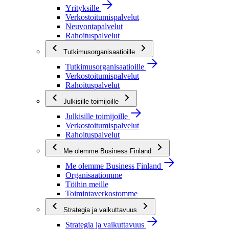
Yrityksille
Verkostoitumispalvelut
Neuvontapalvelut
Rahoituspalvelut
Tutkimusorganisaatioille
Tutkimusorganisaatioille
Verkostoitumispalvelut
Rahoituspalvelut
Julkisille toimijoille
Julkisille toimijoille
Verkostoitumispalvelut
Rahoituspalvelut
Me olemme Business Finland
Me olemme Business Finland
Organisaatiomme
Töihin meille
Toimintaverkostomme
Strategia ja vaikuttavuus
Strategia ja vaikuttavuus