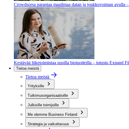
Crowdsorsa parantaa maailmaa datan ja joukkovoiman avulla – t
Kestävää liiketoimintaa uusilla biotuotteilla – tutustu Expand F
Tietoa meistä
Tietoa meistä
Yrityksille
Tutkimusorganisaatioille
Julkisille toimijoille
Me olemme Business Finland
Strategia ja vaikuttavuus