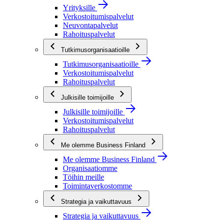
Yrityksille
Verkostoitumispalvelut
Neuvontapalvelut
Rahoituspalvelut
Tutkimusorganisaatioille
Tutkimusorganisaatioille
Verkostoitumispalvelut
Rahoituspalvelut
Julkisille toimijoille
Julkisille toimijoille
Verkostoitumispalvelut
Rahoituspalvelut
Me olemme Business Finland
Me olemme Business Finland
Organisaatiomme
Töihin meille
Toimintaverkostomme
Strategia ja vaikuttavuus
Strategia ja vaikuttavuus