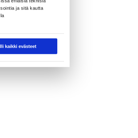
ssa erilaisia teknisiä
ointia ja sitä kautta
la
lli kaikki evästeet