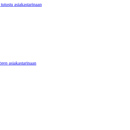
utustu asiakastarinaan
ibren asiakastarinaan