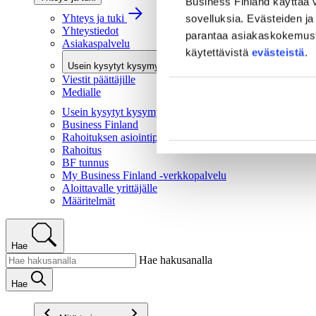
Business Finland käyttää v
Yhteys ja tuki
sovelluksia. Evästeiden ja 
Yhteystiedot
parantaa asiakaskokemusta 
Asiakaspalvelu
käytettävistä
evästeistä
.
Usein kysytyt kysymykset
Viestit päättäjille
Medialle
Usein kysytyt kysymykset
Business Finland
Rahoituksen asiointipalvelu
Rahoitus
BF tunnus
My Business Finland -verkkopalvelu
Aloittavalle yrittäjälle
Määritelmät
Hae
Hae hakusanalla
Hae