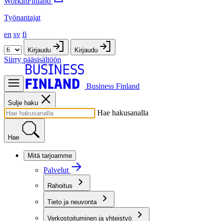
WorkinFinland
Työnantajat
en
sv
fi
Kirjaudu
Kirjaudu
Siirry pääsisältöön
Business Finland
Sulje haku
Hae hakusanalla
Hae
Mitä tarjoamme
Palvelut
Rahoitus
Tieto ja neuvonta
Verkostoituminen ja yhteistyö