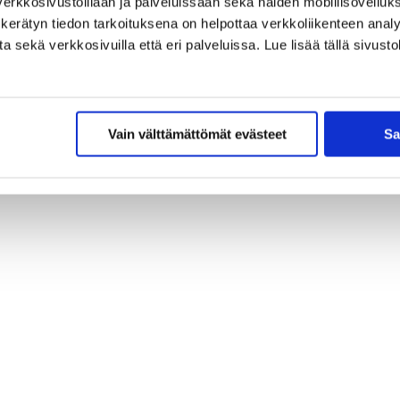
erkkosivustoillaan ja palveluissaan sekä näiden mobiilisovelluksi
kerätyn tiedon tarkoituksena on helpottaa verkkoliikenteen analys
sekä verkkosivuilla että eri palveluissa. Lue lisää tällä sivustol
Vain välttämättömät evästeet
Sa