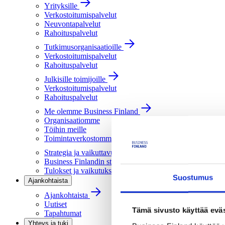
Yrityksille
Verkostoitumispalvelut
Neuvontapalvelut
Rahoituspalvelut
Tutkimusorganisaatioille
Verkostoitumispalvelut
Rahoituspalvelut
Julkisille toimijoille
Verkostoitumispalvelut
Rahoituspalvelut
Me olemme Business Finland
Organisaatiomme
Töihin meille
Toimintaverkostomme
Strategia ja vaikuttavuus
Business Finlandin strategia 2030
Tulokset ja vaikutukset
Suostumus
Ajankohtaista
Ajankohtaista
Uutiset
Tämä sivusto käyttää eväs
Tapahtumat
Yhteys ja tuki