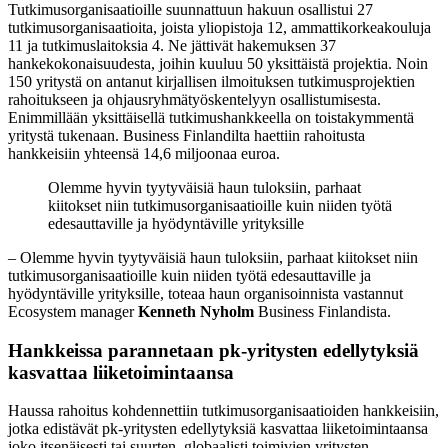
Tutkimusorganisaatioille suunnattuun hakuun osallistui 27
tutkimusorganisaatioita, joista yliopistoja 12, ammattikorkeakouluja
11 ja tutkimuslaitoksia 4. Ne jättivät hakemuksen 37
hankekokonaisuudesta, joihin kuuluu 50 yksittäistä projektia. Noin
150 yritystä on antanut kirjallisen ilmoituksen tutkimusprojektien
rahoitukseen ja ohjausryhmätyöskentelyyn osallistumisesta.
Enimmillään yksittäisellä tutkimushankkeella on toistakymmentä
yritystä tukenaan. Business Finlandilta haettiin rahoitusta
hankkeisiin yhteensä 14,6 miljoonaa euroa.
Olemme hyvin tyytyväisiä haun tuloksiin, parhaat
kiitokset niin tutkimusorganisaatioille kuin niiden työtä
edesauttaville ja hyödyntäville yrityksille
– Olemme hyvin tyytyväisiä haun tuloksiin, parhaat kiitokset niin
tutkimusorganisaatioille kuin niiden työtä edesauttaville ja
hyödyntäville yrityksille, toteaa haun organisoinnista vastannut
Ecosystem manager
Kenneth Nyholm
Business Finlandista.
Hankkeissa parannetaan pk-yritysten edellytyksiä
kasvattaa liiketoimintaansa
Haussa rahoitus kohdennettiin tutkimusorganisaatioiden hankkeisiin,
jotka edistävät pk-yritysten edellytyksiä kasvattaa liiketoimintaansa
joko itsenäisesti tai suurten, globaalisti toimivien yritysten