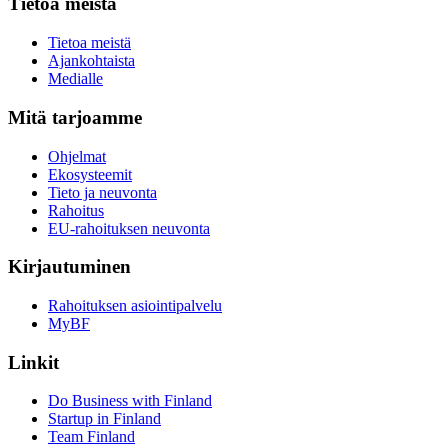
Tietoa meistä
Tietoa meistä
Ajankohtaista
Medialle
Mitä tarjoamme
Ohjelmat
Ekosysteemit
Tieto ja neuvonta
Rahoitus
EU-rahoituksen neuvonta
Kirjautuminen
Rahoituksen asiointipalvelu
MyBF
Linkit
Do Business with Finland
Startup in Finland
Team Finland