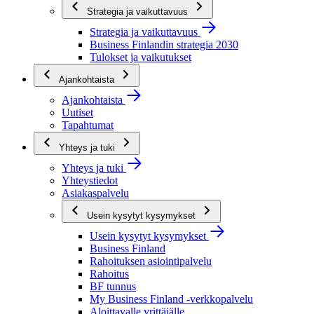
Strategia ja vaikuttavuus
Strategia ja vaikuttavuus
Business Finlandin strategia 2030
Tulokset ja vaikutukset
Ajankohtaista
Ajankohtaista
Uutiset
Tapahtumat
Yhteys ja tuki
Yhteys ja tuki
Yhteystiedot
Asiakaspalvelu
Usein kysytyt kysymykset
Usein kysytyt kysymykset
Business Finland
Rahoituksen asiointipalvelu
Rahoitus
BF tunnus
My Business Finland -verkkopalvelu
Aloittavalle yrittäjälle