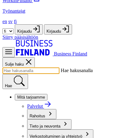
WorkinFinland
Työnantajat
en
sv
fi
Kirjaudu
Kirjaudu
Siirry pääsisältöön
Business Finland
Sulje haku
Hae hakusanalla
Hae
Mitä tarjoamme
Palvelut
Rahoitus
Tieto ja neuvonta
Verkostoituminen ja yhteistyö