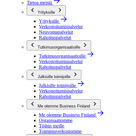
Tietoa meistä
Yrityksille
Yrityksille
Verkostoitumispalvelut
Neuvontapalvelut
Rahoituspalvelut
Tutkimusorganisaatioille
Tutkimusorganisaatioille
Verkostoitumispalvelut
Rahoituspalvelut
Julkisille toimijoille
Julkisille toimijoille
Verkostoitumispalvelut
Rahoituspalvelut
Me olemme Business Finland
Me olemme Business Finland
Organisaatiomme
Töihin meille
Toimintaverkostomme