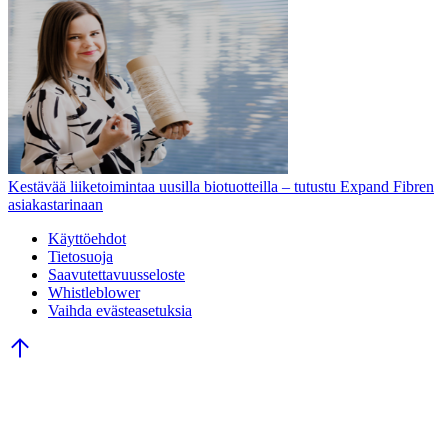
Kestävää liiketoimintaa uusilla biotuotteilla – tutustu Expand Fibren
asiakastarinaan
Käyttöehdot
Tietosuoja
Saavutettavuusseloste
Whistleblower
Vaihda evästeasetuksia