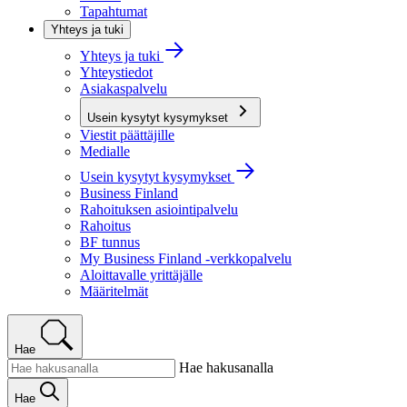
Tapahtumat
Yhteys ja tuki
Yhteys ja tuki
Yhteystiedot
Asiakaspalvelu
Usein kysytyt kysymykset
Viestit päättäjille
Medialle
Usein kysytyt kysymykset
Business Finland
Rahoituksen asiointipalvelu
Rahoitus
BF tunnus
My Business Finland -verkkopalvelu
Aloittavalle yrittäjälle
Määritelmät
Hae
Hae hakusanalla
Hae