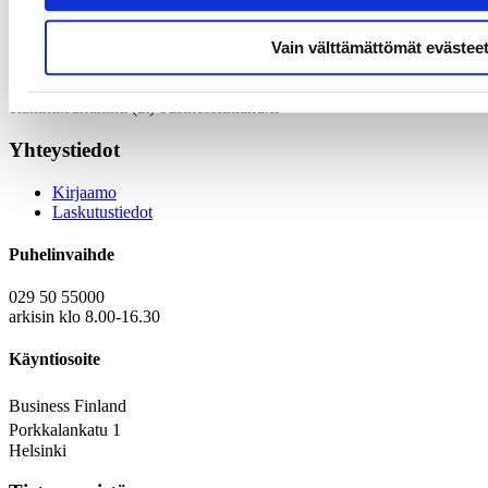
huomioidaan.
Lisätietoja
Vain välttämättömät evästee
Kenneth Nyholm
etunimi.sukunimi (at) businessfinland.fi
Yhteystiedot
Kirjaamo
Laskutustiedot
Puhelinvaihde
029 50 55000
arkisin klo 8.00-16.30
Käyntiosoite
Business Finland
Porkkalankatu 1
Helsinki