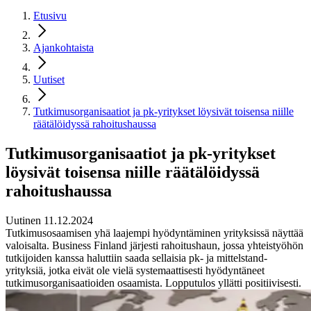
Etusivu
Ajankohtaista
Uutiset
Tutkimusorganisaatiot ja pk-yritykset löysivät toisensa niille
räätälöidyssä rahoitushaussa
Tutkimusorganisaatiot ja pk-yritykset
löysivät toisensa niille räätälöidyssä
rahoitushaussa
Uutinen 11.12.2024
Tutkimusosaamisen yhä laajempi hyödyntäminen yrityksissä näyttää
valoisalta. Business Finland järjesti rahoitushaun, jossa yhteistyöhön
tutkijoiden kanssa haluttiin saada sellaisia pk- ja mittelstand-
yrityksiä, jotka eivät ole vielä systemaattisesti hyödyntäneet
tutkimusorganisaatioiden osaamista. Lopputulos yllätti positiivisesti.