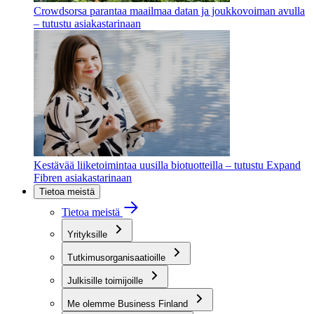
Crowdsorsa parantaa maailmaa datan ja joukkovoiman avulla
– tutustu asiakastarinaan
Kestävää liiketoimintaa uusilla biotuotteilla – tutustu Expand
Fibren asiakastarinaan
Tietoa meistä
Tietoa meistä
Yrityksille
Tutkimusorganisaatioille
Julkisille toimijoille
Me olemme Business Finland