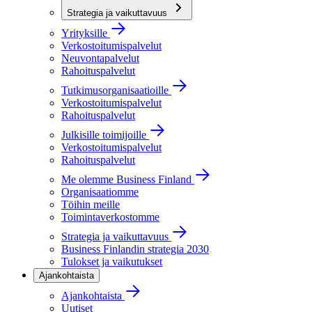
Strategia ja vaikuttavuus
Yrityksille
Verkostoitumispalvelut
Neuvontapalvelut
Rahoituspalvelut
Tutkimusorganisaatioille
Verkostoitumispalvelut
Rahoituspalvelut
Julkisille toimijoille
Verkostoitumispalvelut
Rahoituspalvelut
Me olemme Business Finland
Organisaatiomme
Töihin meille
Toimintaverkostomme
Strategia ja vaikuttavuus
Business Finlandin strategia 2030
Tulokset ja vaikutukset
Ajankohtaista
Ajankohtaista
Uutiset