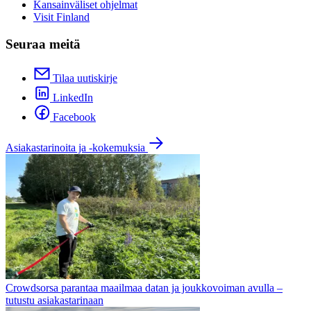
Kansainväliset ohjelmat
Visit Finland
Seuraa meitä
Tilaa uutiskirje
LinkedIn
Facebook
Asiakastarinoita ja -kokemuksia
Crowdsorsa parantaa maailmaa datan ja joukkovoiman avulla –
tutustu asiakastarinaan