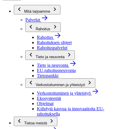
Mitä tarjoamme
Palvelut
Rahoitus
Rahoitus
Rahoituksen ohjeet
Rahoituspalvelut
Tieto ja neuvonta
Tieto ja neuvonta
EU-rahoitusneuvonta
Tietopankki
Verkostoituminen ja yhteistyö
Verkostoituminen ja yhteistyö
Ekosysteemit
Ohjelmat
Kiihdytä kasvua ja innovaatioita EU-
rahoituksella
Tietoa meistä