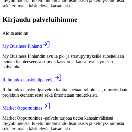
myyntiliideistä, liiketoimintamahdollisuuksista ja kehityssuunnista
sekä eri maita käsitteleviä katsauksia.
Kirjaudu palveluihimme
Aloita asiointi
My Business Finland
My Business Finlandin avulla pk- ja startupyrityksille suositellaan
heidän tilanteeseensa sopivia kasvun ja kansainvälistymisen
palveluita.
Rahoituksen asiointipalvelu
Rahoituksen asiontipalvelun kautta haetaan rahoitusta, raportoidaan
projektin etenemisestä sekä ilmoitetaan muutoksista.
Market Opportunities
Market Opportunities -palvelu tarjoaa tietoa kansainvälisistä
myyntiliideistä, liiketoimintamahdollisuuksista ja kehityssuunnista
sekä eri maita käsitteleviä katsauksia.