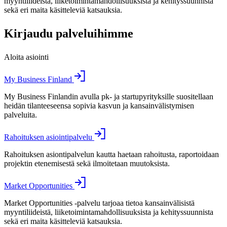
myyntiliideistä, liiketoimintamahdollisuuksista ja kehityssuunnista
sekä eri maita käsitteleviä katsauksia.
Kirjaudu palveluihimme
Aloita asiointi
My Business Finland
My Business Finlandin avulla pk- ja startupyrityksille suositellaan
heidän tilanteeseensa sopivia kasvun ja kansainvälistymisen
palveluita.
Rahoituksen asiointipalvelu
Rahoituksen asiontipalvelun kautta haetaan rahoitusta, raportoidaan
projektin etenemisestä sekä ilmoitetaan muutoksista.
Market Opportunities
Market Opportunities -palvelu tarjoaa tietoa kansainvälisistä
myyntiliideistä, liiketoimintamahdollisuuksista ja kehityssuunnista
sekä eri maita käsitteleviä katsauksia.