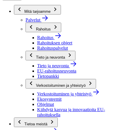
Mitä tarjoamme
Palvelut
Rahoitus
Rahoitus
Rahoituksen ohjeet
Rahoituspalvelut
Tieto ja neuvonta
Tieto ja neuvonta
EU-rahoitusneuvonta
Tietopankki
Verkostoituminen ja yhteistyö
Verkostoituminen ja yhteistyö
Ekosysteemit
Ohjelmat
Kiihdytä kasvua ja innovaatioita EU-
rahoituksella
Tietoa meistä