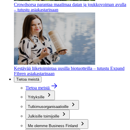
Crowdsorsa parantaa maailmaa datan ja joukkovoiman avulla
– tutustu asiakastarinaan
Kestävää liiketoimintaa uusilla biotuotteilla – tutustu Expand
Fibren asiakastarinaan
Tietoa meistä
Tietoa meistä
Yrityksille
Tutkimusorganisaatioille
Julkisille toimijoille
Me olemme Business Finland