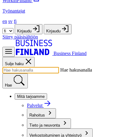
WorkinFinland
Työnantajat
en
sv
fi
Kirjaudu
Kirjaudu
Siirry pääsisältöön
Business Finland
Sulje haku
Hae hakusanalla
Hae
Mitä tarjoamme
Palvelut
Rahoitus
Tieto ja neuvonta
Verkostoituminen ja yhteistyö