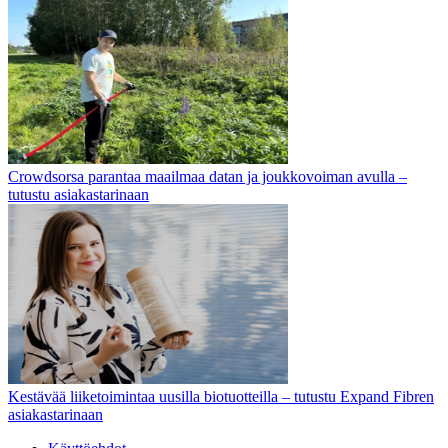
Crowdsorsa parantaa maailmaa datan ja joukkovoiman avulla –
tutustu asiakastarinaan
Kestävää liiketoimintaa uusilla biotuotteilla – tutustu Expand Fibren
asiakastarinaan