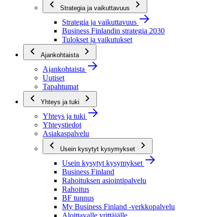
Strategia ja vaikuttavuus
Strategia ja vaikuttavuus
Business Finlandin strategia 2030
Tulokset ja vaikutukset
Ajankohtaista
Ajankohtaista
Uutiset
Tapahtumat
Yhteys ja tuki
Yhteys ja tuki
Yhteystiedot
Asiakaspalvelu
Usein kysytyt kysymykset
Usein kysytyt kysymykset
Business Finland
Rahoituksen asiointipalvelu
Rahoitus
BF tunnus
My Business Finland -verkkopalvelu
Aloittavalle yrittäjälle