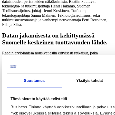
datatalouden periaatteiden näkökulmista. Raatiin kuuluvat
teknologia- ja tutkimusjohtaja Henri Hakamo, Suomen
Teollisuussijoitus, johtaja Jenni Koskinen, Traficom,
teknologiajohtaja Sanna Malinen, Teknologiateollisuus, sekä
tutkimusneuvonantaja ja vanhempi neuvonantaja Petri Rouvinen,
Etla ja Sitra.
Datan jakamisesta on kehittymässä
Suomelle keskeinen tuottavuuden lähde.
Raadin arvioinnissa nousivat esiin erityisesti ratkaisut, jotka
poistavat innovoinnin esteitä ja luovat pohjaa uusille, skaalautuville
liiketoimintamalleille. Esiin nostettiin myös muutamia ratkaisuja,
jotka pääsivät jo 2023 edelliselle listalle. Suomalainen datatalous on
kypsynyt ja parhaat ratkaisut ovat kehittyneet teknisesti, laajentuneet
uusille markkinoille ja osoittaneet kykynsä luoda jatkuvaa arvoa.
Suostumus
Yksityiskohdat
Datatalouden suunnannäyttäjät 2026
Raati jakoi neljä kunniamainintaa ratkaisuille, jotka osoittavat
poikkeuksellista vaikuttavuutta ja innovatiivisuutta.
Tämä sivusto käyttää evästeitä
Business Finland käyttää verkkosivustoillaan ja palveluis
Airport Operational Status (AOS):
”Sisupuukko”-
kunniamaininnan saanut ratkaisu purkaa tietosiilot ja saa datan
mobiilisovelluksissa erilaisia teknisiä sovelluksia. Evästei