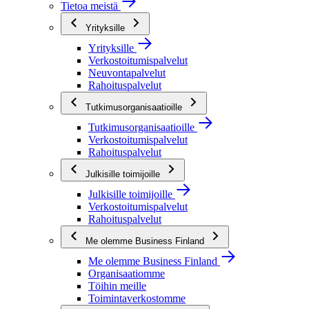
Tietoa meistä
Yrityksille
Yrityksille
Verkostoitumispalvelut
Neuvontapalvelut
Rahoituspalvelut
Tutkimusorganisaatioille
Tutkimusorganisaatioille
Verkostoitumispalvelut
Rahoituspalvelut
Julkisille toimijoille
Julkisille toimijoille
Verkostoitumispalvelut
Rahoituspalvelut
Me olemme Business Finland
Me olemme Business Finland
Organisaatiomme
Töihin meille
Toimintaverkostomme