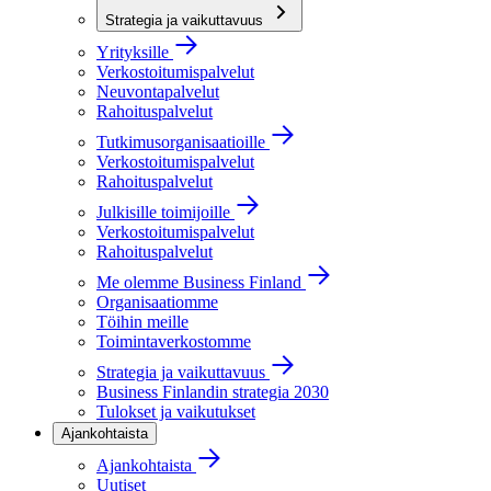
Strategia ja vaikuttavuus
Yrityksille
Verkostoitumispalvelut
Neuvontapalvelut
Rahoituspalvelut
Tutkimusorganisaatioille
Verkostoitumispalvelut
Rahoituspalvelut
Julkisille toimijoille
Verkostoitumispalvelut
Rahoituspalvelut
Me olemme Business Finland
Organisaatiomme
Töihin meille
Toimintaverkostomme
Strategia ja vaikuttavuus
Business Finlandin strategia 2030
Tulokset ja vaikutukset
Ajankohtaista
Ajankohtaista
Uutiset