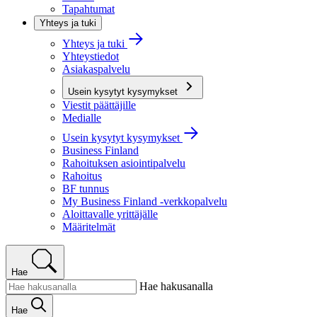
Tapahtumat
Yhteys ja tuki
Yhteys ja tuki
Yhteystiedot
Asiakaspalvelu
Usein kysytyt kysymykset
Viestit päättäjille
Medialle
Usein kysytyt kysymykset
Business Finland
Rahoituksen asiointipalvelu
Rahoitus
BF tunnus
My Business Finland -verkkopalvelu
Aloittavalle yrittäjälle
Määritelmät
Hae
Hae hakusanalla
Hae