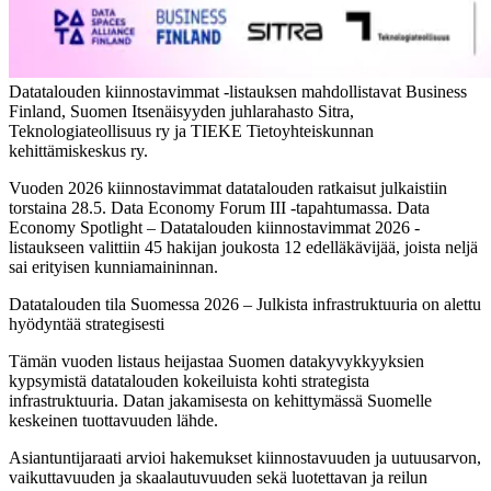
Datatalouden kiinnostavimmat -listauksen mahdollistavat Business
Finland, Suomen Itsenäisyyden juhlarahasto Sitra,
Teknologiateollisuus ry ja TIEKE Tietoyhteiskunnan
kehittämiskeskus ry.
Vuoden 2026 kiinnostavimmat datatalouden ratkaisut julkaistiin
torstaina 28.5. Data Economy Forum III -tapahtumassa. Data
Economy Spotlight – Datatalouden kiinnostavimmat 2026 -
listaukseen valittiin 45 hakijan joukosta 12 edelläkävijää, joista neljä
sai erityisen kunniamaininnan.
Datatalouden tila Suomessa 2026 – Julkista infrastruktuuria on alettu
hyödyntää strategisesti
Tämän vuoden listaus heijastaa Suomen datakyvykkyyksien
kypsymistä datatalouden kokeiluista kohti strategista
infrastruktuuria. Datan jakamisesta on kehittymässä Suomelle
keskeinen tuottavuuden lähde.
Asiantuntijaraati arvioi hakemukset kiinnostavuuden ja uutuusarvon,
vaikuttavuuden ja skaalautuvuuden sekä luotettavan ja reilun