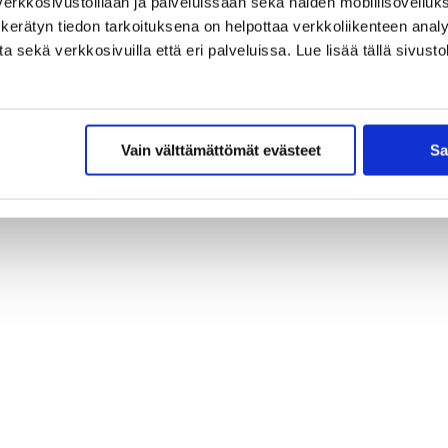
erkkosivustoillaan ja palveluissaan sekä näiden mobiilisovelluksi
kerätyn tiedon tarkoituksena on helpottaa verkkoliikenteen analys
sekä verkkosivuilla että eri palveluissa. Lue lisää tällä sivustol
Vain välttämättömät evästeet
Sa