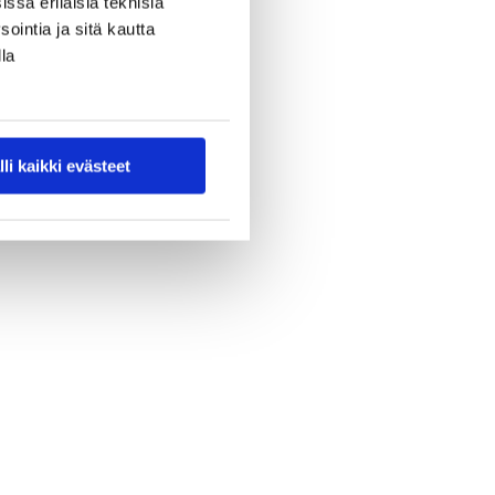
ssa erilaisia teknisiä
ointia ja sitä kautta
la
lli kaikki evästeet