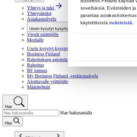
Business Finland käyttää v
Yhteys ja tuki
sovelluksia. Evästeiden ja 
Yhteystiedot
parantaa asiakaskokemusta 
Asiakaspalvelu
käytettävistä
evästeistä
.
Usein kysytyt kysymykset
Viestit päättäjille
Medialle
Usein kysytyt kysymykset
Business Finland
Rahoituksen asiointipalvelu
Rahoitus
BF tunnus
My Business Finland -verkkopalvelu
Aloittavalle yrittäjälle
Määritelmät
Hae
Hae hakusanalla
Hae