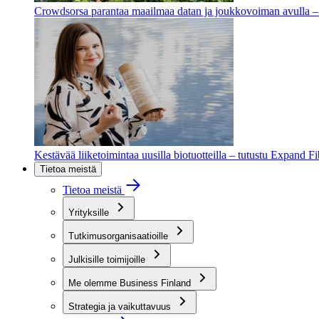
Crowdsorsa parantaa maailmaa datan ja joukkovoiman avulla – t
Kestävää liiketoimintaa uusilla biotuotteilla – tutustu Expand F
Tietoa meistä
Tietoa meistä
Yrityksille
Tutkimusorganisaatioille
Julkisille toimijoille
Me olemme Business Finland
Strategia ja vaikuttavuus