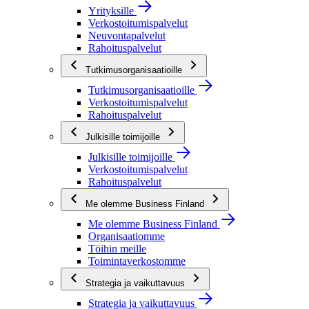
Yrityksille
Verkostoitumispalvelut
Neuvontapalvelut
Rahoituspalvelut
Tutkimusorganisaatioille
Tutkimusorganisaatioille
Verkostoitumispalvelut
Rahoituspalvelut
Julkisille toimijoille
Julkisille toimijoille
Verkostoitumispalvelut
Rahoituspalvelut
Me olemme Business Finland
Me olemme Business Finland
Organisaatiomme
Töihin meille
Toimintaverkostomme
Strategia ja vaikuttavuus
Strategia ja vaikuttavuus