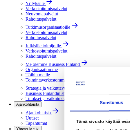
Yrityksille
Verkostoitumispalvelut
Neuvontapalvelut
Rahoituspalvelut
Tutkimusorganisaatioille
Verkostoitumispalvelut
Rahoituspalvelut
Julkisille toimijoille
Verkostoitumispalvelut
Rahoituspalvelut
Me olemme Business Finland
Organisaatiomme
Töihin meille
Toimintaverkostomme
Strategia ja vaikuttavuus
Business Finlandin strategia 2030
Tulokset ja vaikutukset
Suostumus
Ajankohtaista
Ajankohtaista
Uutiset
Tämä sivusto käyttää eväs
Tapahtumat
Yhteys ja tuki