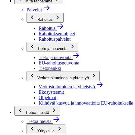
Mitä tarjoamme
Palvelut
Rahoitus
Rahoitus
Rahoituksen ohjeet
Rahoituspalvelut
Tieto ja neuvonta
Tieto ja neuvonta
EU-rahoitusneuvonta
Tietopankki
Verkostoituminen ja yhteistyö
Verkostoituminen ja yhteistyö
Ekosysteemit
Ohjelmat
Kiihdytä kasvua ja innovaatioita EU-rahoituksella
Tietoa meistä
Tietoa meistä
Yrityksille