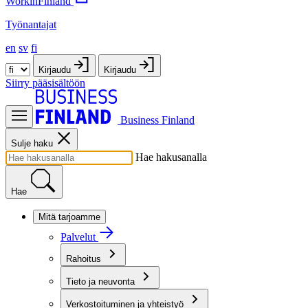
WorkinFinland
Työnantajat
en
sv
fi
Kirjaudu
Kirjaudu
Siirry pääsisältöön
Business Finland
Sulje haku
Hae hakusanalla
Hae
Mitä tarjoamme
Palvelut
Rahoitus
Tieto ja neuvonta
Verkostoituminen ja yhteistyö