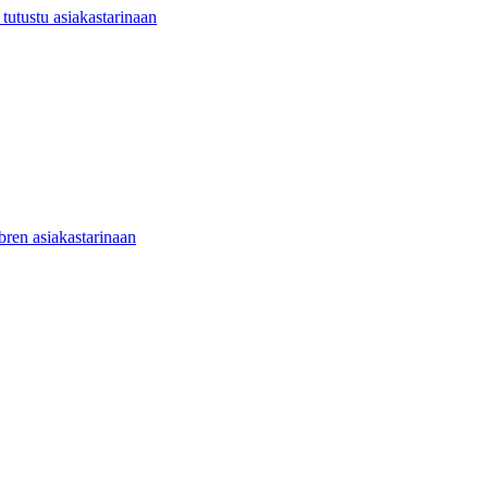
utustu asiakastarinaan
ibren asiakastarinaan