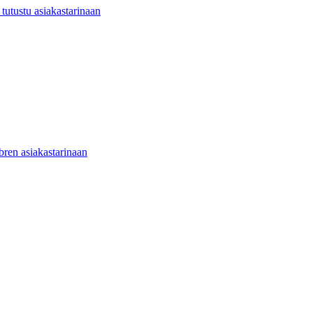
utustu asiakastarinaan
ibren asiakastarinaan