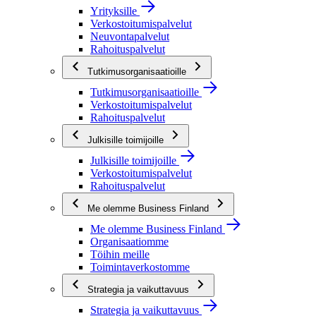
Yrityksille
Verkostoitumispalvelut
Neuvontapalvelut
Rahoituspalvelut
Tutkimusorganisaatioille
Tutkimusorganisaatioille
Verkostoitumispalvelut
Rahoituspalvelut
Julkisille toimijoille
Julkisille toimijoille
Verkostoitumispalvelut
Rahoituspalvelut
Me olemme Business Finland
Me olemme Business Finland
Organisaatiomme
Töihin meille
Toimintaverkostomme
Strategia ja vaikuttavuus
Strategia ja vaikuttavuus