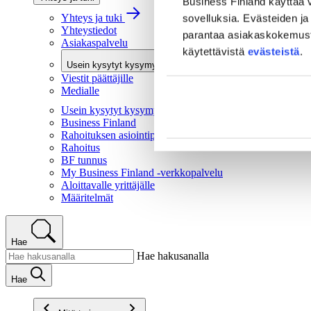
Business Finland käyttää v
Yhteys ja tuki
sovelluksia. Evästeiden ja 
Yhteystiedot
parantaa asiakaskokemusta 
Asiakaspalvelu
käytettävistä
evästeistä
.
Usein kysytyt kysymykset
Viestit päättäjille
Medialle
Usein kysytyt kysymykset
Business Finland
Rahoituksen asiointipalvelu
Rahoitus
BF tunnus
My Business Finland -verkkopalvelu
Aloittavalle yrittäjälle
Määritelmät
Hae
Hae hakusanalla
Hae