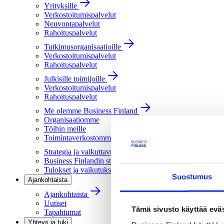
Yrityksille
Verkostoitumispalvelut
Neuvontapalvelut
Rahoituspalvelut
Tutkimusorganisaatioille
Verkostoitumispalvelut
Rahoituspalvelut
Julkisille toimijoille
Verkostoitumispalvelut
Rahoituspalvelut
Me olemme Business Finland
Organisaatiomme
Töihin meille
Toimintaverkostomme
Strategia ja vaikuttavuus
Business Finlandin strategia 2030
Tulokset ja vaikutukset
Suostumus
Ajankohtaista
Ajankohtaista
Uutiset
Tämä sivusto käyttää eväs
Tapahtumat
Yhteys ja tuki