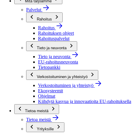
Mitä tarjoamme
Palvelut
Rahoitus
Rahoitus
Rahoituksen ohjeet
Rahoituspalvelut
Tieto ja neuvonta
Tieto ja neuvonta
EU-rahoitusneuvonta
Tietopankki
Verkostoituminen ja yhteistyö
Verkostoituminen ja yhteistyö
Ekosysteemit
Ohjelmat
Kiihdytä kasvua ja innovaatioita EU-rahoituksella
Tietoa meistä
Tietoa meistä
Yrityksille