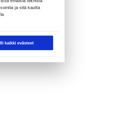
ssa erilaisia teknisiä
ointia ja sitä kautta
la
lli kaikki evästeet