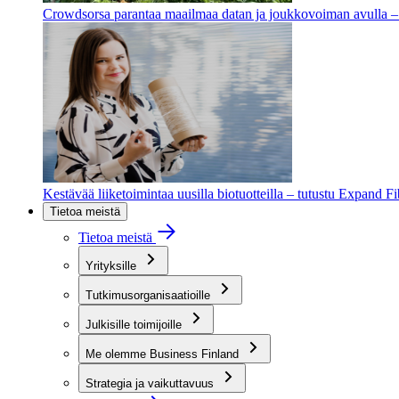
Crowdsorsa parantaa maailmaa datan ja joukkovoiman avulla – t
Kestävää liiketoimintaa uusilla biotuotteilla – tutustu Expand F
Tietoa meistä
Tietoa meistä
Yrityksille
Tutkimusorganisaatioille
Julkisille toimijoille
Me olemme Business Finland
Strategia ja vaikuttavuus