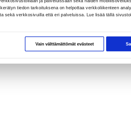
erkkosivustoillaan ja palveluissaan sekä näiden mobiilisovelluksi
kerätyn tiedon tarkoituksena on helpottaa verkkoliikenteen analys
sekä verkkosivuilla että eri palveluissa. Lue lisää tällä sivustol
Vain välttämättömät evästeet
Sa