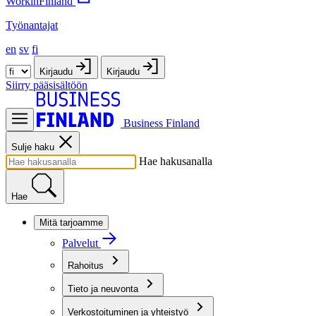
WorkinFinland
Työnantajat
en
sv
fi
Kirjaudu
Kirjaudu
Siirry pääsisältöön
Business Finland
Sulje haku
Hae hakusanalla
Hae
Mitä tarjoamme
Palvelut
Rahoitus
Tieto ja neuvonta
Verkostoituminen ja yhteistyö