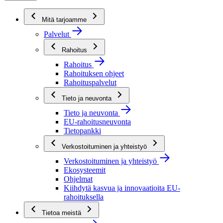
Mitä tarjoamme
Palvelut
Rahoitus
Rahoitus
Rahoituksen ohjeet
Rahoituspalvelut
Tieto ja neuvonta
Tieto ja neuvonta
EU-rahoitusneuvonta
Tietopankki
Verkostoituminen ja yhteistyö
Verkostoituminen ja yhteistyö
Ekosysteemit
Ohjelmat
Kiihdytä kasvua ja innovaatioita EU-
rahoituksella
Tietoa meistä