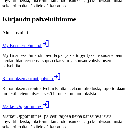
myyntiliideistä, liiketoimintamahdollisuuksista ja kehityssuunnista
sekä eri maita käsitteleviä katsauksia.
Kirjaudu palveluihimme
Aloita asiointi
My Business Finland
My Business Finlandin avulla pk- ja startupyrityksille suositellaan
heidän tilanteeseensa sopivia kasvun ja kansainvälistymisen
palveluita.
Rahoituksen asiointipalvelu
Rahoituksen asiontipalvelun kautta haetaan rahoitusta, raportoidaan
projektin etenemisestä sekä ilmoitetaan muutoksista.
Market Opportunities
Market Opportunities -palvelu tarjoaa tietoa kansainvälisistä
myyntiliideistä, liiketoimintamahdollisuuksista ja kehityssuunnista
sekä eri maita käsitteleviä katsauksia.