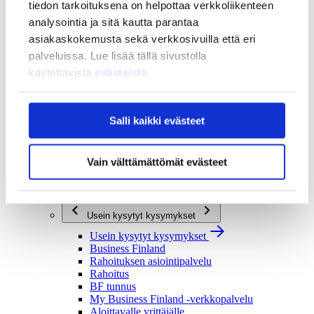
tiedon tarkoituksena on helpottaa verkkoliikenteen
Strategia ja vaikuttavuus
analysointia ja sitä kautta parantaa
Strategia ja vaikuttavuus
asiakaskokemusta sekä verkkosivuilla että eri
Business Finlandin strategia 2030
palveluissa. Lue lisää tällä sivustolla
Tulokset ja vaikutukset
käytettävistä
evästeistä
.
Ajankohtaista
Ajankohtaista
Uutiset
Salli kaikki evästeet
Tapahtumat
Yhteys ja tuki
Vain välttämättömät evästeet
Yhteys ja tuki
Yhteystiedot
Asiakaspalvelu
Usein kysytyt kysymykset
Usein kysytyt kysymykset
Business Finland
Rahoituksen asiointipalvelu
Rahoitus
BF tunnus
My Business Finland -verkkopalvelu
Aloittavalle yrittäjälle