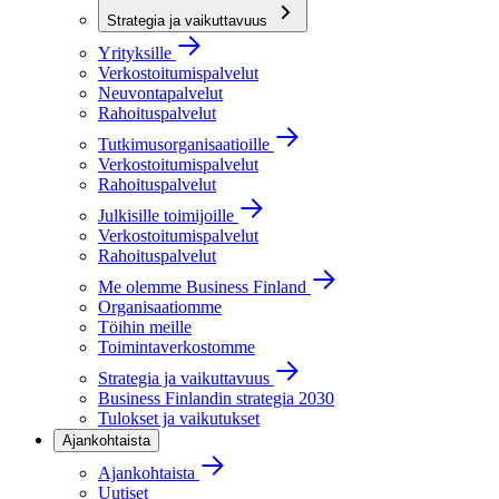
Strategia ja vaikuttavuus
Yrityksille
Verkostoitumispalvelut
Neuvontapalvelut
Rahoituspalvelut
Tutkimusorganisaatioille
Verkostoitumispalvelut
Rahoituspalvelut
Julkisille toimijoille
Verkostoitumispalvelut
Rahoituspalvelut
Me olemme Business Finland
Organisaatiomme
Töihin meille
Toimintaverkostomme
Strategia ja vaikuttavuus
Business Finlandin strategia 2030
Tulokset ja vaikutukset
Ajankohtaista
Ajankohtaista
Uutiset