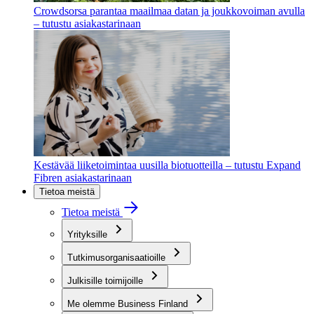
Crowdsorsa parantaa maailmaa datan ja joukkovoiman avulla
– tutustu asiakastarinaan
Kestävää liiketoimintaa uusilla biotuotteilla – tutustu Expand
Fibren asiakastarinaan
Tietoa meistä
Tietoa meistä
Yrityksille
Tutkimusorganisaatioille
Julkisille toimijoille
Me olemme Business Finland