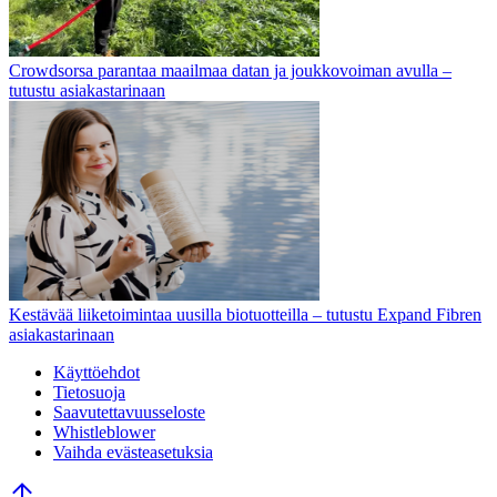
Crowdsorsa parantaa maailmaa datan ja joukkovoiman avulla –
tutustu asiakastarinaan
Kestävää liiketoimintaa uusilla biotuotteilla – tutustu Expand Fibren
asiakastarinaan
Käyttöehdot
Tietosuoja
Saavutettavuusseloste
Whistleblower
Vaihda evästeasetuksia