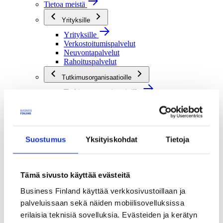
Tietoa meistä
Yrityksille
Yrityksille
Verkostoitumispalvelut
Neuvontapalvelut
Rahoituspalvelut
Tutkimusorganisaatioille
Tutkimusorganisaatioille
Verkostoitumispalvelut
Rahoituspalvelut
Julkisille toimijoille
Suostumus
Yksityiskohdat
Tietoja
Julkisille toimijoille
Verkostoitumispalvelut
Rahoituspalvelut
Me olemme Business Finland
Tämä sivusto käyttää evästeitä
Me olemme Business Finland
Business Finland käyttää verkkosivustoillaan ja
Organisaatiomme
palveluissaan sekä näiden mobiilisovelluksissa
Töihin meille
erilaisia teknisiä sovelluksia. Evästeiden ja kerätyn
Toimintaverkostomme