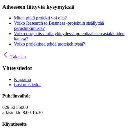
Aiheeseen liittyviä kysymyksiä
Miten pitkä projekti voi olla?
Voiko Research to Business -projektiin sisällyttää
perustutkimusta?
Voiko projektissa olla yhteydessä potentiaalisten asiakkaiden
kanssa?
Voiko projektissa tehdä tuotekehitystä?
Takaisin
Yhteystiedot
Kirjaamo
Laskutustiedot
Puhelinvaihde
029 50 55000
arkisin klo 8.00-16.30
Käyntiosoite