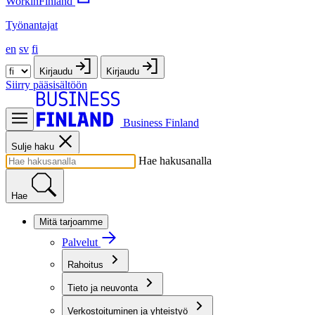
WorkinFinland
Työnantajat
en
sv
fi
Kirjaudu
Kirjaudu
Siirry pääsisältöön
Business Finland
Sulje haku
Hae hakusanalla
Hae
Mitä tarjoamme
Palvelut
Rahoitus
Tieto ja neuvonta
Verkostoituminen ja yhteistyö