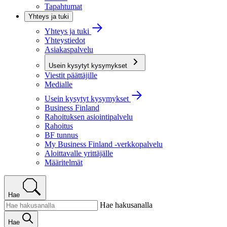
Tapahtumat
Yhteys ja tuki
Yhteys ja tuki
Yhteystiedot
Asiakaspalvelu
Usein kysytyt kysymykset
Viestit päättäjille
Medialle
Usein kysytyt kysymykset
Business Finland
Rahoituksen asiointipalvelu
Rahoitus
BF tunnus
My Business Finland -verkkopalvelu
Aloittavalle yrittäjälle
Määritelmät
Hae
Hae hakusanalla
Hae