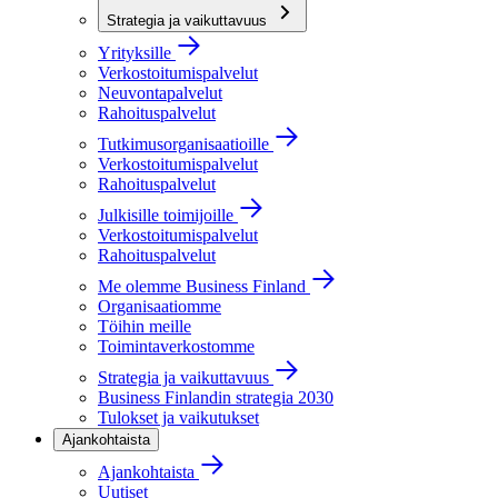
Strategia ja vaikuttavuus
Yrityksille
Verkostoitumispalvelut
Neuvontapalvelut
Rahoituspalvelut
Tutkimusorganisaatioille
Verkostoitumispalvelut
Rahoituspalvelut
Julkisille toimijoille
Verkostoitumispalvelut
Rahoituspalvelut
Me olemme Business Finland
Organisaatiomme
Töihin meille
Toimintaverkostomme
Strategia ja vaikuttavuus
Business Finlandin strategia 2030
Tulokset ja vaikutukset
Ajankohtaista
Ajankohtaista
Uutiset