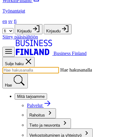
WorkinFinland
Työnantajat
en
sv
fi
Kirjaudu
Kirjaudu
Siirry pääsisältöön
Business Finland
Sulje haku
Hae hakusanalla
Hae
Mitä tarjoamme
Palvelut
Rahoitus
Tieto ja neuvonta
Verkostoituminen ja yhteistyö