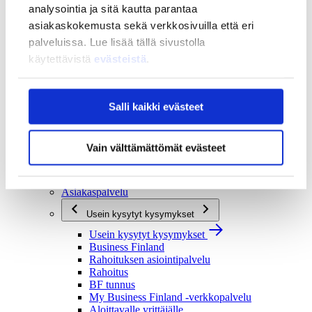
analysointia ja sitä kautta parantaa
Strategia ja vaikuttavuus
asiakaskokemusta sekä verkkosivuilla että eri
Strategia ja vaikuttavuus
palveluissa. Lue lisää tällä sivustolla
Business Finlandin strategia 2030
Tulokset ja vaikutukset
käytettävistä
evästeistä
.
Ajankohtaista
Ajankohtaista
Salli kaikki evästeet
Uutiset
Tapahtumat
Yhteys ja tuki
Vain välttämättömät evästeet
Yhteys ja tuki
Yhteystiedot
Asiakaspalvelu
Usein kysytyt kysymykset
Usein kysytyt kysymykset
Business Finland
Rahoituksen asiointipalvelu
Rahoitus
BF tunnus
My Business Finland -verkkopalvelu
Aloittavalle yrittäjälle