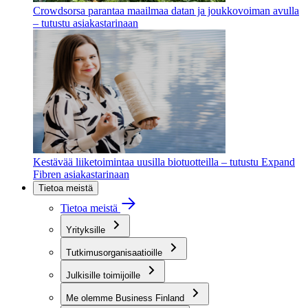
Crowdsorsa parantaa maailmaa datan ja joukkovoiman avulla
– tutustu asiakastarinaan
Kestävää liiketoimintaa uusilla biotuotteilla – tutustu Expand
Fibren asiakastarinaan
Tietoa meistä
Tietoa meistä
Yrityksille
Tutkimusorganisaatioille
Julkisille toimijoille
Me olemme Business Finland