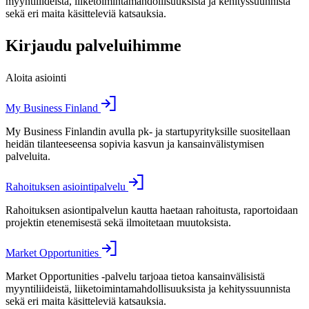
myyntiliideistä, liiketoimintamahdollisuuksista ja kehityssuunnista
sekä eri maita käsitteleviä katsauksia.
Kirjaudu palveluihimme
Aloita asiointi
My Business Finland
My Business Finlandin avulla pk- ja startupyrityksille suositellaan
heidän tilanteeseensa sopivia kasvun ja kansainvälistymisen
palveluita.
Rahoituksen asiointipalvelu
Rahoituksen asiontipalvelun kautta haetaan rahoitusta, raportoidaan
projektin etenemisestä sekä ilmoitetaan muutoksista.
Market Opportunities
Market Opportunities -palvelu tarjoaa tietoa kansainvälisistä
myyntiliideistä, liiketoimintamahdollisuuksista ja kehityssuunnista
sekä eri maita käsitteleviä katsauksia.