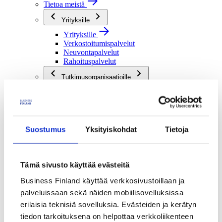
Tietoa meistä
Yrityksille
Yrityksille
Verkostoitumispalvelut
Neuvontapalvelut
Rahoituspalvelut
Tutkimusorganisaatioille
Tutkimusorganisaatioille
Verkostoitumispalvelut
Rahoituspalvelut
Julkisille toimijoille
Suostumus
Yksityiskohdat
Tietoja
Julkisille toimijoille
Verkostoitumispalvelut
Rahoituspalvelut
Tämä sivusto käyttää evästeitä
Me olemme Business Finland
Business Finland käyttää verkkosivustoillaan ja
Me olemme Business Finland
palveluissaan sekä näiden mobiilisovelluksissa
Organisaatiomme
erilaisia teknisiä sovelluksia. Evästeiden ja kerätyn
Töihin meille
Toimintaverkostomme
tiedon tarkoituksena on helpottaa verkkoliikenteen