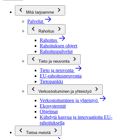
Mitä tarjoamme
Palvelut
Rahoitus
Rahoitus
Rahoituksen ohjeet
Rahoituspalvelut
Tieto ja neuvonta
Tieto ja neuvonta
EU-rahoitusneuvonta
Tietopankki
Verkostoituminen ja yhteistyö
Verkostoituminen ja yhteistyö
Ekosysteemit
Ohjelmat
Kiihdytä kasvua ja innovaatioita EU-
rahoituksella
Tietoa meistä