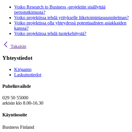
Voiko Research to Business -projektiin sisällyttää
perustutkimusta?
Voiko projektissa tehdä yritykselle liiketoimintasuunnitelman?
Voiko projektissa olla yhteydessä potentiaalisten asiakkaiden
kanssa?
Voiko projektissa tehdä tuotekehitystä?
Takaisin
Yhteystiedot
Kirjaamo
Laskutustiedot
Puhelinvaihde
029 50 55000
arkisin klo 8.00-16.30
Käyntiosoite
Business Finland