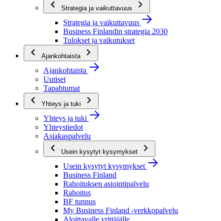
Strategia ja vaikuttavuus
Strategia ja vaikuttavuus
Business Finlandin strategia 2030
Tulokset ja vaikutukset
Ajankohtaista
Ajankohtaista
Uutiset
Tapahtumat
Yhteys ja tuki
Yhteys ja tuki
Yhteystiedot
Asiakaspalvelu
Usein kysytyt kysymykset
Usein kysytyt kysymykset
Business Finland
Rahoituksen asiointipalvelu
Rahoitus
BF tunnus
My Business Finland -verkkopalvelu
Aloittavalle yrittäjälle