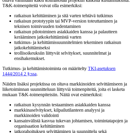
oltava vähintään kaksi kolmasosaa projektin kaikista kustannuksista.
T&K-toimenpiteitä voivat olla esimerkiksi:
ratkaisun kehittäminen ja sitä varten tehtävä tutkimus
ratkaisun prototyypin tai MVP-version toteuttaminen ja
teknisen toimivuuden todentaminen
ratkaisun pilotoiminen asiakkaiden kanssa ja palautteen
kerääminen jatkokehittämistä varten
tutkimus- ja kehittämissuunnitelmien tekeminen ratkaisun
jatkokehittämiseksi
teollisoikeuksiin liittyvät selvitykset, suunnitelmat ja
ensihakemukset.
Tutkimus- ja kehittämistoiminta on määritelty
TKI-asetuksen
1444/2014 2 §:ssa
.
Näiden lisäksi projektissa on oltava markkinoiden selvittämiseen ja
liiketoiminnan suunnitteluun liittyviä toimenpiteitä, joita ei lasketa
mukaan T&K-toimenpiteisiin. Näitä ovat esimerkiksi:
ratkaisun kysynnän testaaminen asiakkaiden kanssa
markkinaselvitykset, kilpailutilanteen analyysi ja
markkinoiden validointi
kansainvälistä kasvua tukevan johtamisen, toimintatapojen ja
organisaation kehittäminen
jatkorahoituksen selvittäminen ja suunnittelu sekä