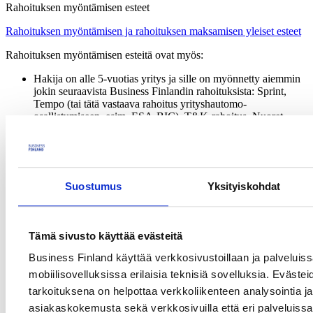
Rahoituksen myöntämisen esteet
Rahoituksen myöntämisen ja rahoituksen maksamisen yleiset esteet
Rahoituksen myöntämisen esteitä ovat myös:
Hakija on alle 5-vuotias yritys ja sille on myönnetty aiemmin
jokin seuraavista Business Finlandin rahoituksista: Sprint,
Tempo (tai tätä vastaava rahoitus yrityshautomo-
osallistumiseen, esim. ESA-BIC), T&K-rahoitus, Nuoret
Innovatiiviset Yritykset tai Deep Tech Accelerator
Hakijalle, samaan konserniin kuuluvalle yritykselle tai muulle
yritykselle on myönnetty aiemmin saman ratkaisun
kehittämiseen tai kaupallistamiseen jokin edellä mainituista
rahoituksista
Suostumus
Yksityiskohdat
Hakijan de minimis -kiintiö ylittyy. Samaan konserniin tai
määräysvaltaan kuuluville yrityksille myönnetyt de minimis -
tuet lasketaan yhteen (
Tietoa de minimis -tuesta
).
Hakija on EU-määritelmän mukaisesti vaikeuksissa oleva
Tämä sivusto käyttää evästeitä
yritys. Vaikeuksissa olevan yrityksen määritelmä on esitetty
Rahoituksen esteet -verkkosivulla
.
Business Finland käyttää verkkosivustoillaan ja palveluis
Projekti kohdistuu toimialalle, johon ei voida myöntää de
mobiilisovelluksissa erilaisia teknisiä sovelluksia. Evästei
minimis -muotoista rahoitusta (maatalouden, kalastuksen ja
tarkoituksena on helpottaa verkkoliikenteen analysointia ja
vesiviljelyn alkutuotanto)
Hakija on yksityinen elinkeinoharjoittaja, toiminimi, avoin
asiakaskokemusta sekä verkkosivuilla että eri palveluissa. 