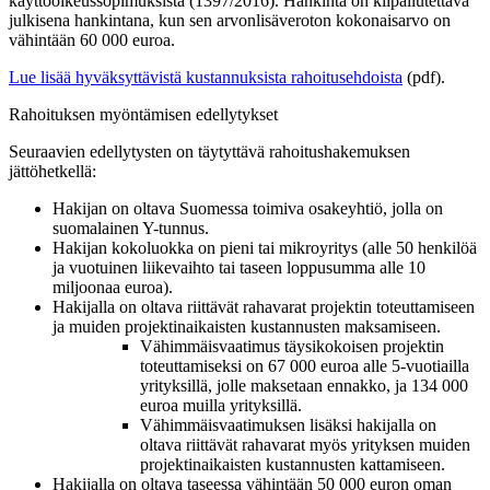
käyttöoikeussopimuksista (1397/2016). Hankinta on kilpailutettava
julkisena hankintana, kun sen arvonlisäveroton kokonaisarvo on
vähintään 60 000 euroa.
Lue lisää hyväksyttävistä kustannuksista rahoitusehdoista
(pdf).
Rahoituksen myöntämisen edellytykset
Seuraavien edellytysten on täytyttävä rahoitushakemuksen
jättöhetkellä:
Hakijan on oltava Suomessa toimiva osakeyhtiö, jolla on
suomalainen Y-tunnus.
Hakijan kokoluokka on pieni tai mikroyritys (alle 50 henkilöä
ja vuotuinen liikevaihto tai taseen loppusumma alle 10
miljoonaa euroa).
Hakijalla on oltava riittävät rahavarat projektin toteuttamiseen
ja muiden projektinaikaisten kustannusten maksamiseen.
Vähimmäisvaatimus täysikokoisen projektin
toteuttamiseksi on 67 000 euroa alle 5-vuotiailla
yrityksillä, jolle maksetaan ennakko, ja 134 000
euroa muilla yrityksillä.
Vähimmäisvaatimuksen lisäksi hakijalla on
oltava riittävät rahavarat myös yrityksen muiden
projektinaikaisten kustannusten kattamiseen.
Hakijalla on oltava taseessa vähintään 50 000 euron oman