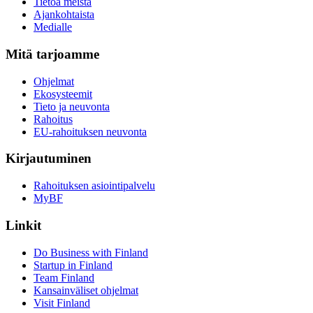
Tietoa meistä
Ajankohtaista
Medialle
Mitä tarjoamme
Ohjelmat
Ekosysteemit
Tieto ja neuvonta
Rahoitus
EU-rahoituksen neuvonta
Kirjautuminen
Rahoituksen asiointipalvelu
MyBF
Linkit
Do Business with Finland
Startup in Finland
Team Finland
Kansainväliset ohjelmat
Visit Finland