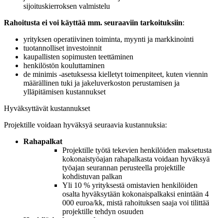
sijoituskierroksen valmistelu
Rahoitusta ei voi käyttää mm. seuraaviin tarkoituksiin
:
yrityksen operatiivinen toiminta, myynti ja markkinointi
tuotannolliset investoinnit
kaupallisten sopimusten teettäminen
henkilöstön kouluttaminen
de minimis -asetuksessa kielletyt toimenpiteet, kuten viennin
määrällinen tuki ja jakeluverkoston perustamisen ja
ylläpitämisen kustannukset
Hyväksyttävät kustannukset
Projektille voidaan hyväksyä seuraavia kustannuksia:
Rahapalkat
Projektille työtä tekevien henkilöiden maksetusta
kokonaistyöajan rahapalkasta voidaan hyväksyä
työajan seurannan perusteella projektille
kohdistuvan palkan
Yli 10 % yrityksestä omistavien henkilöiden
osalta hyväksytään kokonaispalkaksi enintään 4
000 euroa/kk, mistä rahoituksen saaja voi tilittää
projektille tehdyn osuuden