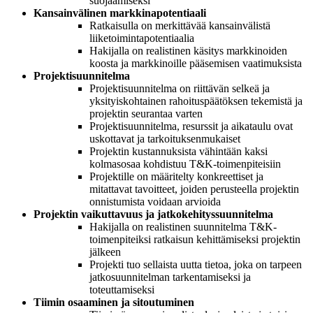
suojaamiseksi
Kansainvälinen markkinapotentiaali
Ratkaisulla on merkittävää kansainvälistä
liiketoimintapotentiaalia
Hakijalla on realistinen käsitys markkinoiden
koosta ja markkinoille pääsemisen vaatimuksista
Projektisuunnitelma
Projektisuunnitelma on riittävän selkeä ja
yksityiskohtainen rahoituspäätöksen tekemistä ja
projektin seurantaa varten
Projektisuunnitelma, resurssit ja aikataulu ovat
uskottavat ja tarkoituksenmukaiset
Projektin kustannuksista vähintään kaksi
kolmasosaa kohdistuu T&K-toimenpiteisiin
Projektille on määritelty konkreettiset ja
mitattavat tavoitteet, joiden perusteella projektin
onnistumista voidaan arvioida
Projektin vaikuttavuus ja jatkokehityssuunnitelma
Hakijalla on realistinen suunnitelma T&K-
toimenpiteiksi ratkaisun kehittämiseksi projektin
jälkeen
Projekti tuo sellaista uutta tietoa, joka on tarpeen
jatkosuunnitelman tarkentamiseksi ja
toteuttamiseksi
Tiimin osaaminen ja sitoutuminen