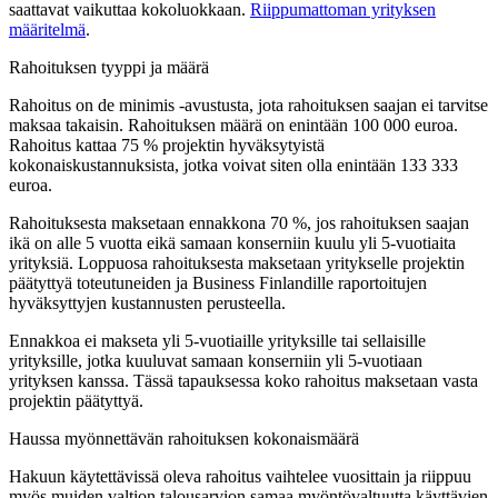
saattavat vaikuttaa kokoluokkaan.
Riippumattoman yrityksen
määritelmä
.
Rahoituksen tyyppi ja määrä
Rahoitus on de minimis -avustusta, jota rahoituksen saajan ei tarvitse
maksaa takaisin. Rahoituksen määrä on enintään 100 000 euroa.
Rahoitus kattaa 75 % projektin hyväksytyistä
kokonaiskustannuksista, jotka voivat siten olla enintään 133 333
euroa.
Rahoituksesta maksetaan ennakkona 70 %, jos rahoituksen saajan
ikä on alle 5 vuotta eikä samaan konserniin kuulu yli 5-vuotiaita
yrityksiä. Loppuosa rahoituksesta maksetaan yritykselle projektin
päätyttyä toteutuneiden ja Business Finlandille raportoitujen
hyväksyttyjen kustannusten perusteella.
Ennakkoa ei makseta yli 5-vuotiaille yrityksille tai sellaisille
yrityksille, jotka kuuluvat samaan konserniin yli 5-vuotiaan
yrityksen kanssa. Tässä tapauksessa koko rahoitus maksetaan vasta
projektin päätyttyä.
Haussa myönnettävän rahoituksen kokonaismäärä
Hakuun käytettävissä oleva rahoitus vaihtelee vuosittain ja riippuu
myös muiden valtion talousarvion samaa myöntövaltuutta käyttävien