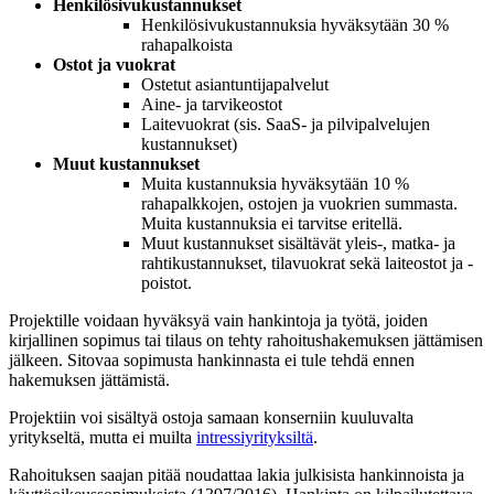
Henkilösivukustannukset
Henkilösivukustannuksia hyväksytään 30 %
rahapalkoista
Ostot ja vuokrat
Ostetut asiantuntijapalvelut
Aine- ja tarvikeostot
Laitevuokrat (sis. SaaS- ja pilvipalvelujen
kustannukset)
Muut kustannukset
Muita kustannuksia hyväksytään 10 %
rahapalkkojen, ostojen ja vuokrien summasta.
Muita kustannuksia ei tarvitse eritellä.
Muut kustannukset sisältävät yleis-, matka- ja
rahtikustannukset, tilavuokrat sekä laiteostot ja -
poistot.
Projektille voidaan hyväksyä vain hankintoja ja työtä, joiden
kirjallinen sopimus tai tilaus on tehty rahoitushakemuksen jättämisen
jälkeen. Sitovaa sopimusta hankinnasta ei tule tehdä ennen
hakemuksen jättämistä.
Projektiin voi sisältyä ostoja samaan konserniin kuuluvalta
yritykseltä, mutta ei muilta
intressiyrityksiltä
.
Rahoituksen saajan pitää noudattaa lakia julkisista hankinnoista ja