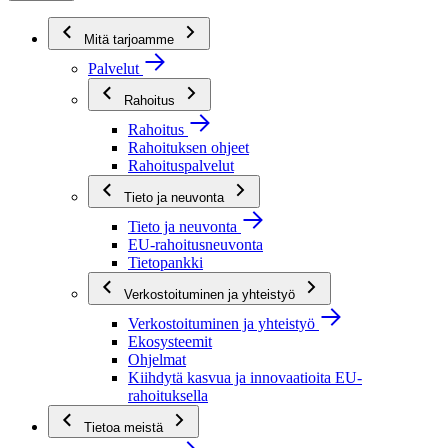
Mitä tarjoamme
Palvelut
Rahoitus
Rahoitus
Rahoituksen ohjeet
Rahoituspalvelut
Tieto ja neuvonta
Tieto ja neuvonta
EU-rahoitusneuvonta
Tietopankki
Verkostoituminen ja yhteistyö
Verkostoituminen ja yhteistyö
Ekosysteemit
Ohjelmat
Kiihdytä kasvua ja innovaatioita EU-
rahoituksella
Tietoa meistä