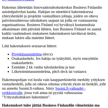
Hakemus lähetetään Innovaatiorahoituskeskus Business Finlandin
asiointipalvelun kautta. Hakijan on nimettävä hakemuksessa
yhteyshenkilö ja projektin vastuullinen johtaja, joiden on oltava
palvelussuhteessa rahoituksen saajaan tai joilla on vastuuasema
organisaatiossa. Business Finland voi hyväksyä kustannuksia
aikaisintaan siitä päivästä lähtien, kun Business Finland on saanut
kaikki vaatimuksen mukaiseen hakemukseen tarvittavat tiedot,
mukaan lukien alla mainitut liitteet.
Liitä hakemukseen seuraavat liitteet:
Projektisuunnitelma
(docx)
Osakasluettelo. Jos hakija on tytäryhtiö, myös emoyhtiön
osakasluettelo.
Enintään 2 kk vanha tuloslaskelma ja tase
Liiketoimintasuunnitelma, pitch deck tai vastaava
Hakemuspohjan voi luoda vain kaupparekisteriin merkitty yrityksen
vastuuhenkilö, jolla on oikeus edustaa yritystä yksin tai henkilö, jolle
on annettu Suomi.fi-valtuus. Siirry
Suomi.fi-valtuudet -
verkkosivulle
, jossa voit antaa tai pyytää valtuusasiaa
"Yritysrahoituksen hakeminen".
Hakemukset tulee jättää Business Finlandiin viimeistään ma