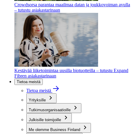
Crowdsorsa parantaa maailmaa datan ja joukkovoiman avulla
– tutustu asiakastarinaan
Kestävää liiketoimintaa uusilla biotuotteilla – tutustu Expand
Fibren asiakastarinaan
Tietoa meistä
Tietoa meistä
Yrityksille
Tutkimusorganisaatioille
Julkisille toimijoille
Me olemme Business Finland