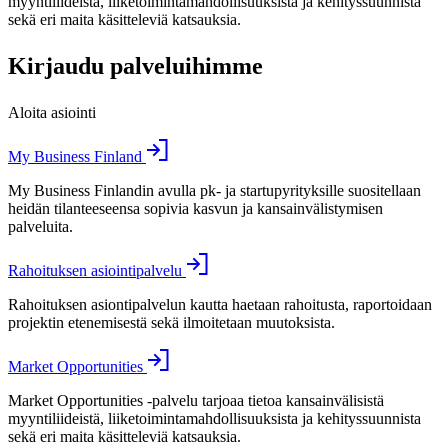
myyntiliideistä, liiketoimintamahdollisuuksista ja kehityssuunnista
sekä eri maita käsitteleviä katsauksia.
Kirjaudu palveluihimme
Aloita asiointi
My Business Finland
My Business Finlandin avulla pk- ja startupyrityksille suositellaan
heidän tilanteeseensa sopivia kasvun ja kansainvälistymisen
palveluita.
Rahoituksen asiointipalvelu
Rahoituksen asiontipalvelun kautta haetaan rahoitusta, raportoidaan
projektin etenemisestä sekä ilmoitetaan muutoksista.
Market Opportunities
Market Opportunities -palvelu tarjoaa tietoa kansainvälisistä
myyntiliideistä, liiketoimintamahdollisuuksista ja kehityssuunnista
sekä eri maita käsitteleviä katsauksia.