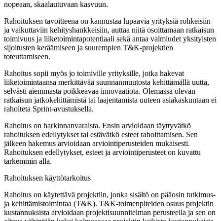
nopeaan, skaalautuvaan kasvuun.
Rahoituksen tavoitteena on kannustaa lupaavia yrityksiä rohkeisiin
ja vaikuttaviin kehityshankkeisiin, auttaa niitä osoittamaan ratkaisun
toimivuus ja liiketoimintapotentiaali sekä antaa valmiudet yksityisten
sijoitusten keräämiseen ja suurempien T&K-projektien
toteuttamiseen.
Rahoitus sopii myös jo toimiville yrityksille, jotka hakevat
liiketoimintaansa merkittävää suunnanmuutosta kehittämällä uutta,
selvästi aiemmasta poikkeavaa innovaatiota. Olemassa olevan
ratkaisun jatkokehittämistä tai laajentamista uuteen asiakaskuntaan ei
rahoiteta Sprint-avustuksella.
Rahoitus on harkinnanvaraista. Ensin arvioidaan täyttyvätkö
rahoituksen edellytykset tai estävätkö esteet rahoittamisen. Sen
jälkeen hakemus arvioidaan arviointiperusteiden mukaisesti.
Rahoituksen edellytykset, esteet ja arviointiperusteet on kuvattu
tarkemmin alla.
Rahoituksen käyttötarkoitus
Rahoitus on käytettävä projektiin, jonka sisältö on pääosin tutkimus-
ja kehittämistoimintaa (T&K). T&K-toimenpiteiden osuus projektin
kustannuksista arvioidaan projektisuunnitelman perusteella ja sen on