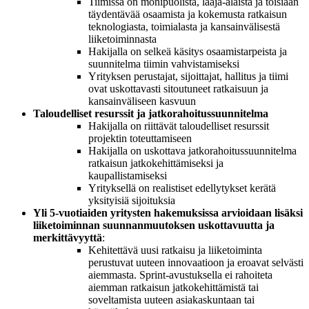
Tiimissä on monipuolista, laaja-alaista ja toisiaan
täydentävää osaamista ja kokemusta ratkaisun
teknologiasta, toimialasta ja kansainvälisestä
liiketoiminnasta
Hakijalla on selkeä käsitys osaamistarpeista ja
suunnitelma tiimin vahvistamiseksi
Yrityksen perustajat, sijoittajat, hallitus ja tiimi
ovat uskottavasti sitoutuneet ratkaisuun ja
kansainväliseen kasvuun
Taloudelliset resurssit ja jatkorahoitussuunnitelma
Hakijalla on riittävät taloudelliset resurssit
projektin toteuttamiseen
Hakijalla on uskottava jatkorahoitussuunnitelma
ratkaisun jatkokehittämiseksi ja
kaupallistamiseksi
Yrityksellä on realistiset edellytykset kerätä
yksityisiä sijoituksia
Yli 5-vuotiaiden yritysten hakemuksissa arvioidaan lisäksi
liiketoiminnan suunnanmuutoksen uskottavuutta ja
merkittävyyttä
:
Kehitettävä uusi ratkaisu ja liiketoiminta
perustuvat uuteen innovaatioon ja eroavat selvästi
aiemmasta. Sprint-avustuksella ei rahoiteta
aiemman ratkaisun jatkokehittämistä tai
soveltamista uuteen asiakaskuntaan tai