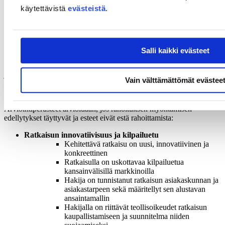
yhtiö, kommandiittiyhtiö, osuuskunta, julkinen tai voittoa
käytettävistä
evästeistä
.
tavoittelematon organisaatio, säätiö tai yhdistys
Hakija on Ahvenanmaalle rekisteröity yritys, jolla ei ole
kiinteää toimipaikkaa ja toimintaa Manner-Suomessa.
Edellä mainitut rahoituksen myöntämisen esteet arvioidaan
Salli kaikki evästeet
rahoitushakemuksen jättöhetken tilanteen mukaan. Rahoitusta ei
myönnetä, jos jokin esteistä toteutuu rahoitushakemuksen
jättöhetkellä.
Vain välttämättömät evästee
Rahoituksen myöntämisen arviointiperusteet
Arviointiperusteet arvioidaan, jos rahoituksen myöntämisen
edellytykset täyttyvät ja esteet eivät estä rahoittamista:
Ratkaisun innovatiivisuus ja kilpailuetu
Kehitettävä ratkaisu on uusi, innovatiivinen ja
konkreettinen
Ratkaisulla on uskottavaa kilpailuetua
kansainvälisillä markkinoilla
Hakija on tunnistanut ratkaisun asiakaskunnan ja
asiakastarpeen sekä määritellyt sen alustavan
ansaintamallin
Hakijalla on riittävät teollisoikeudet ratkaisun
kaupallistamiseen ja suunnitelma niiden