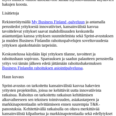
hakujen koosta.
Lisätietoja
Rekisteröitymällä
My Business Finland -palveluun
ja antamalla
perustiedot yrityksestä innovatiiviset, kansainvälistä kasvua
tavoittelevat yritykset saavat mahdollisuuden keskustella
asiantuntijan kanssa yrityksen suunnitelmista sekä Sprint-avustuksen
ja muiden Business Finlandin rahoituspalvelujen soveltuvuudesta
yrityksen ajankohtaisiin tarpeisiin.
Keskustelussa käydään läpi yrityksen tilanne, tavoitteet ja
rahoitushaun sopivuus. Sparrauksen ja saadun palautteen perusteella
yritys voi tämän jälkeen edetä jättämään rahoitushakemuksen
Business Finlandin rahoituksen asiointipalvelussa
.
Haun kuvaus
Sprint-avustus on tarkoitettu kansainvälistä kasvua hakevien
yritysten projekteihin, joissa ne kehittävät uutta innovatiivista
ratkaisua. Rahoitus on tarkoitettu ratkaisun kehittämisen
alkuvaiheeseen sen teknisen toimivuuden, asiakastarpeen ja
markkinapotentiaalin selvittämiseen ennen suurempia T&K-
panostuksia. Kehitettävällä ratkaisulla on oltava merkittävää
kansainvälistä kilpailuetua ja markkinapotentiaalia sekä edellytykset