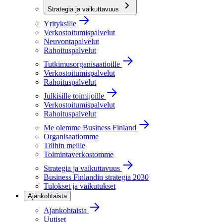
Strategia ja vaikuttavuus
Yrityksille
Verkostoitumispalvelut
Neuvontapalvelut
Rahoituspalvelut
Tutkimusorganisaatioille
Verkostoitumispalvelut
Rahoituspalvelut
Julkisille toimijoille
Verkostoitumispalvelut
Rahoituspalvelut
Me olemme Business Finland
Organisaatiomme
Töihin meille
Toimintaverkostomme
Strategia ja vaikuttavuus
Business Finlandin strategia 2030
Tulokset ja vaikutukset
Ajankohtaista
Ajankohtaista
Uutiset