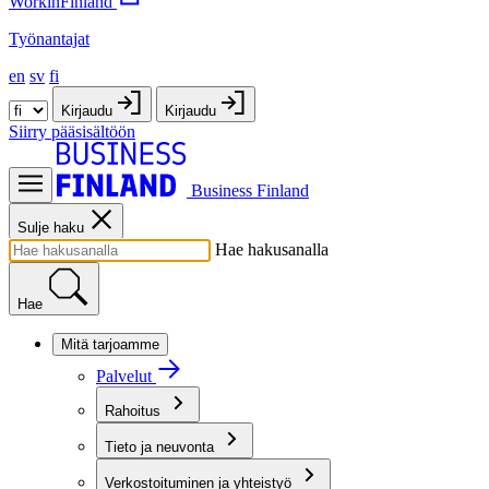
WorkinFinland
Työnantajat
en
sv
fi
Kirjaudu
Kirjaudu
Siirry pääsisältöön
Business Finland
Sulje haku
Hae hakusanalla
Hae
Mitä tarjoamme
Palvelut
Rahoitus
Tieto ja neuvonta
Verkostoituminen ja yhteistyö