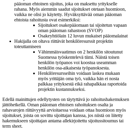
pääoman ehtoinen sijoitus, joka on maksettu yritykselle
rahana. Myös aiemmin saadut sijoitukset otetaan huomioon,
vaikka ne olisi jo käytetty. Hyväksyttävää oman pääoman
ehtoista rahoitusta ovat esimerkiksi:
Sijoitukset osakepääomaan tai sijoitetun vapaan
oman pääoman rahastoon (SVOP)
Osakeyhtiölain 12 luvun mukaiset pääomalainat
Hakijalla on oltava riittävät henkilöresurssit projektin
toteuttamiseen
Vähimmäisvaatimus on 2 henkilön sitoutunut
Suomessa työskentelevä tiimi. Näistä toisen
henkilön työpanos voi koostua useamman
henkilön osa-aikaisesta työpanoksesta.
Henkilöresursseihin voidaan laskea mukaan
myös yrittäjän oma työ, vaikka hän ei nosta
palkkaa yrityksestä eikä rahapalkkaa raportoida
projektin kustannukseksi.
Edellä mainittujen edellytysten on täytyttävä jo rahoitushakemuksen
jättöhetkellä. Oman pääoman ehtoisen rahoituksen osalta ja
rahavarojen riittävyyttä arvioitaessa voidaan ottaa huomioon myös
sijoitukset, joista on sovittu sijoittajan kanssa, jos niistä on liitetty
hakemukseen sijoittajan antama allekirjoitettu sijoitussitoumus tai
term sheet.