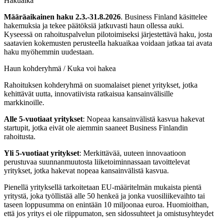
Hakuaika
Määräaikainen haku 2.3.-31.8.2026
. Business Finland käsittelee
hakemuksia ja tekee päätöksiä jatkuvasti haun ollessa auki.
Kyseessä on rahoituspalvelun pilotoimiseksi järjestettävä haku, josta
saatavien kokemusten perusteella hakuaikaa voidaan jatkaa tai avata
haku myöhemmin uudestaan.
Haun kohderyhmä / Kuka voi hakea
Rahoituksen kohderyhmä on suomalaiset pienet yritykset, jotka
kehittävät uutta, innovatiivista ratkaisua kansainvälisille
markkinoille.
Alle 5-vuotiaat yritykset
: Nopeaa kansainvälistä kasvua hakevat
startupit, jotka eivät ole aiemmin saaneet Business Finlandin
rahoitusta.
Yli 5-vuotiaat yritykset
: Merkittävää, uuteen innovaatioon
perustuvaa suunnanmuutosta liiketoiminnassaan tavoittelevat
yritykset, jotka hakevat nopeaa kansainvälistä kasvua.
Pienellä yrityksellä tarkoitetaan EU-määritelmän mukaista pientä
yritystä, joka työllistää alle 50 henkeä ja jonka vuosiliikevaihto tai
taseen loppusumma on enintään 10 miljoonaa euroa. Huomioithan,
että jos yritys ei ole riippumaton, sen sidossuhteet ja omistusyhteydet