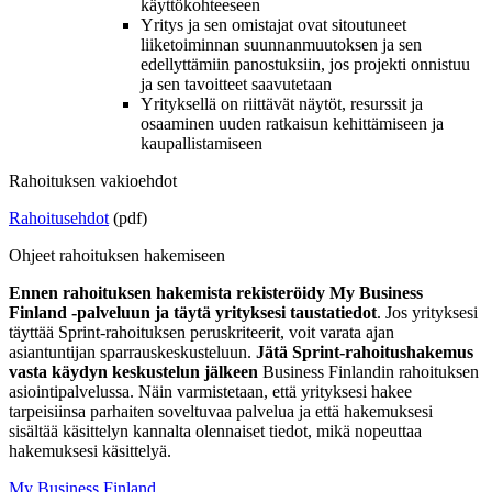
käyttökohteeseen
Yritys ja sen omistajat ovat sitoutuneet
liiketoiminnan suunnanmuutoksen ja sen
edellyttämiin panostuksiin, jos projekti onnistuu
ja sen tavoitteet saavutetaan
Yrityksellä on riittävät näytöt, resurssit ja
osaaminen uuden ratkaisun kehittämiseen ja
kaupallistamiseen
Rahoituksen vakioehdot
Rahoitusehdot
(pdf)
Ohjeet rahoituksen hakemiseen
Ennen rahoituksen hakemista rekisteröidy My Business
Finland -palveluun ja täytä yrityksesi taustatiedot
. Jos yrityksesi
täyttää Sprint-rahoituksen peruskriteerit, voit varata ajan
asiantuntijan sparrauskeskusteluun.
Jätä Sprint-rahoitushakemus
vasta käydyn keskustelun jälkeen
Business Finlandin rahoituksen
asiointipalvelussa. Näin varmistetaan, että yrityksesi hakee
tarpeisiinsa parhaiten soveltuvaa palvelua ja että hakemuksesi
sisältää käsittelyn kannalta olennaiset tiedot, mikä nopeuttaa
hakemuksesi käsittelyä.
My Business Finland