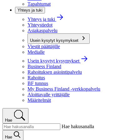
Tapahtumat
Yhteys ja tuki
Yhteys ja tuki
Yhteystiedot
Asiakaspalvelu
Usein kysytyt kysymykset
Viestit päättäjille
Medialle
Usein kysytyt kysymykset
Business Finland
Rahoituksen asiointipalvelu
Rahoitus
BF tunnus
My Business Finland -verkkopalvelu
Aloittavalle yrittäjälle
Määritelmät
Hae
Hae hakusanalla
Hae