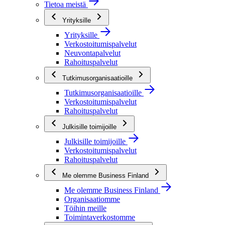
Tietoa meistä
Yrityksille
Yrityksille
Verkostoitumispalvelut
Neuvontapalvelut
Rahoituspalvelut
Tutkimusorganisaatioille
Tutkimusorganisaatioille
Verkostoitumispalvelut
Rahoituspalvelut
Julkisille toimijoille
Julkisille toimijoille
Verkostoitumispalvelut
Rahoituspalvelut
Me olemme Business Finland
Me olemme Business Finland
Organisaatiomme
Töihin meille
Toimintaverkostomme