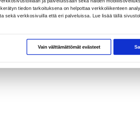
erkkosivustoillaan ja palveluissaan sekä näiden mobiilisovelluksi
kerätyn tiedon tarkoituksena on helpottaa verkkoliikenteen analys
sekä verkkosivuilla että eri palveluissa. Lue lisää tällä sivustol
Vain välttämättömät evästeet
Sa