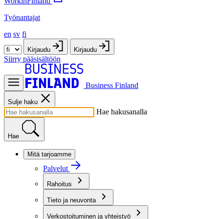
WorkinFinland
Työnantajat
en
sv
fi
Kirjaudu
Kirjaudu
Siirry pääsisältöön
Business Finland
Sulje haku
Hae hakusanalla
Hae
Mitä tarjoamme
Palvelut
Rahoitus
Tieto ja neuvonta
Verkostoituminen ja yhteistyö