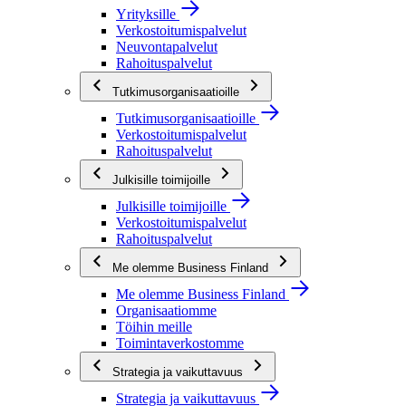
Yrityksille
Verkostoitumispalvelut
Neuvontapalvelut
Rahoituspalvelut
Tutkimusorganisaatioille
Tutkimusorganisaatioille
Verkostoitumispalvelut
Rahoituspalvelut
Julkisille toimijoille
Julkisille toimijoille
Verkostoitumispalvelut
Rahoituspalvelut
Me olemme Business Finland
Me olemme Business Finland
Organisaatiomme
Töihin meille
Toimintaverkostomme
Strategia ja vaikuttavuus
Strategia ja vaikuttavuus