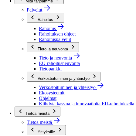
Mitä tarjoamme
Palvelut
Rahoitus
Rahoitus
Rahoituksen ohjeet
Rahoituspalvelut
Tieto ja neuvonta
Tieto ja neuvonta
EU-rahoitusneuvonta
Tietopankki
Verkostoituminen ja yhteistyö
Verkostoituminen ja yhteistyö
Ekosysteemit
Ohjelmat
Kiihdytä kasvua ja innovaatioita EU-rahoituksella
Tietoa meistä
Tietoa meistä
Yrityksille