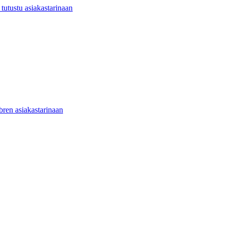
utustu asiakastarinaan
ibren asiakastarinaan