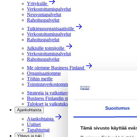
Yrityksille
Verkostoitumispalvelut
Neuvontapalvelut
Rahoituspalvelut
Tutkimusorganisaatioille
Verkostoitumispalvelut
Rahoituspalvelut
Julkisille toimijoille
Verkostoitumispalvelut
Rahoituspalvelut
Me olemme Business Finland
Organisaatiomme
Töihin meille
Toimintaverkostomme
Strategia ja vaikuttavuus
Business Finlandin strategia 2030
Tulokset ja vaikutukset
Suostumus
Ajankohtaista
Ajankohtaista
Uutiset
Tämä sivusto käyttää eväs
Tapahtumat
Yhteys ja tuki