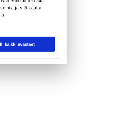
ssa erilaisia teknisiä
ointia ja sitä kautta
la
lli kaikki evästeet