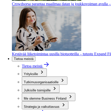
Crowdsorsa parantaa maailmaa datan ja joukkovoiman avulla – t
Kestävää liiketoimintaa uusilla biotuotteilla – tutustu Expand F
Tietoa meistä
Tietoa meistä
Yrityksille
Tutkimusorganisaatioille
Julkisille toimijoille
Me olemme Business Finland
Strategia ja vaikuttavuus