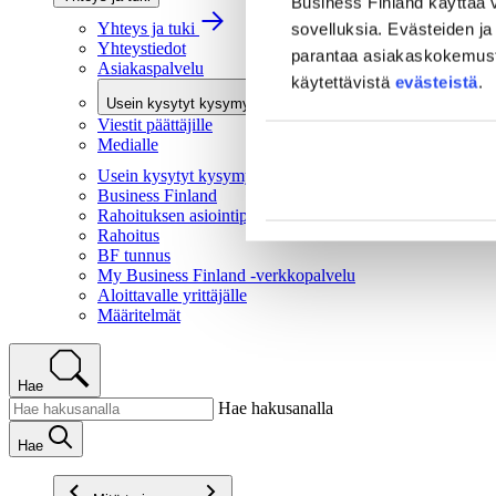
Business Finland käyttää v
Yhteys ja tuki
sovelluksia. Evästeiden ja 
Yhteystiedot
parantaa asiakaskokemusta 
Asiakaspalvelu
käytettävistä
evästeistä
.
Usein kysytyt kysymykset
Viestit päättäjille
Medialle
Usein kysytyt kysymykset
Business Finland
Rahoituksen asiointipalvelu
Rahoitus
BF tunnus
My Business Finland -verkkopalvelu
Aloittavalle yrittäjälle
Määritelmät
Hae
Hae hakusanalla
Hae