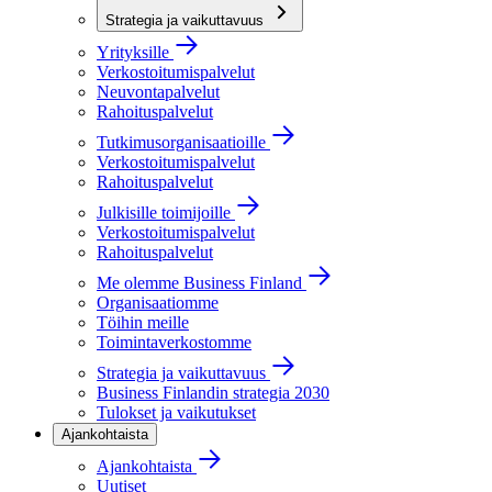
Strategia ja vaikuttavuus
Yrityksille
Verkostoitumispalvelut
Neuvontapalvelut
Rahoituspalvelut
Tutkimusorganisaatioille
Verkostoitumispalvelut
Rahoituspalvelut
Julkisille toimijoille
Verkostoitumispalvelut
Rahoituspalvelut
Me olemme Business Finland
Organisaatiomme
Töihin meille
Toimintaverkostomme
Strategia ja vaikuttavuus
Business Finlandin strategia 2030
Tulokset ja vaikutukset
Ajankohtaista
Ajankohtaista
Uutiset