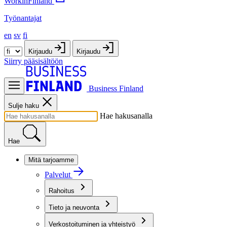
WorkinFinland
Työnantajat
en
sv
fi
Kirjaudu
Kirjaudu
Siirry pääsisältöön
Business Finland
Sulje haku
Hae hakusanalla
Hae
Mitä tarjoamme
Palvelut
Rahoitus
Tieto ja neuvonta
Verkostoituminen ja yhteistyö