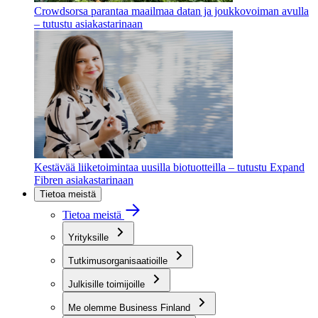
Crowdsorsa parantaa maailmaa datan ja joukkovoiman avulla
– tutustu asiakastarinaan
Kestävää liiketoimintaa uusilla biotuotteilla – tutustu Expand
Fibren asiakastarinaan
Tietoa meistä
Tietoa meistä
Yrityksille
Tutkimusorganisaatioille
Julkisille toimijoille
Me olemme Business Finland