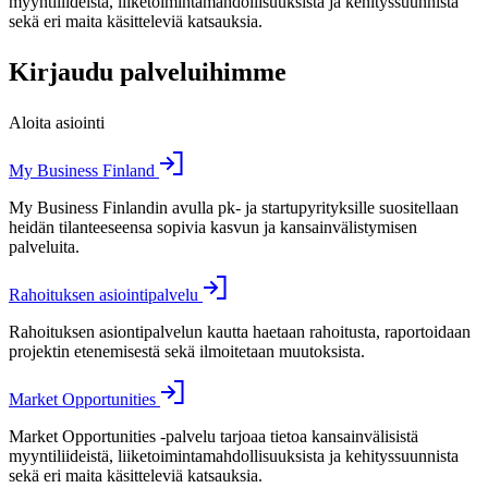
myyntiliideistä, liiketoimintamahdollisuuksista ja kehityssuunnista
sekä eri maita käsitteleviä katsauksia.
Kirjaudu palveluihimme
Aloita asiointi
My Business Finland
My Business Finlandin avulla pk- ja startupyrityksille suositellaan
heidän tilanteeseensa sopivia kasvun ja kansainvälistymisen
palveluita.
Rahoituksen asiointipalvelu
Rahoituksen asiontipalvelun kautta haetaan rahoitusta, raportoidaan
projektin etenemisestä sekä ilmoitetaan muutoksista.
Market Opportunities
Market Opportunities -palvelu tarjoaa tietoa kansainvälisistä
myyntiliideistä, liiketoimintamahdollisuuksista ja kehityssuunnista
sekä eri maita käsitteleviä katsauksia.