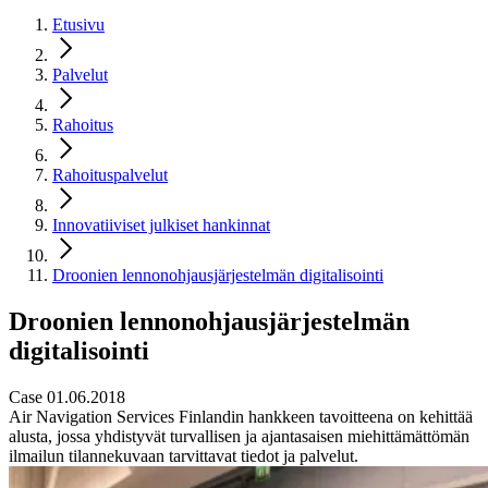
Etusivu
Palvelut
Rahoitus
Rahoituspalvelut
Innovatiiviset julkiset hankinnat
Droonien lennonohjausjärjestelmän digitalisointi
Droonien lennonohjausjärjestelmän
digitalisointi
Case 01.06.2018
Air Navigation Services Finlandin hankkeen tavoitteena on kehittää
alusta, jossa yhdistyvät turvallisen ja ajantasaisen miehittämättömän
ilmailun tilannekuvaan tarvittavat tiedot ja palvelut.