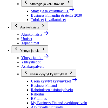
Strategia ja vaikuttavuus
Strategia ja vaikuttavuus
Business Finlandin strategia 2030
Tulokset ja vaikutukset
Ajankohtaista
Ajankohtaista
Uutiset
Tapahtumat
Yhteys ja tuki
Yhteys ja tuki
Yhteystiedot
Asiakaspalvelu
Usein kysytyt kysymykset
Usein kysytyt kysymykset
Business Finland
Rahoituksen asiointipalvelu
Rahoitus
BF tunnus
My Business Finland -verkkopalvelu
Aloittavalle yrittäjälle