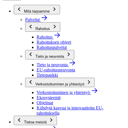
Mitä tarjoamme
Palvelut
Rahoitus
Rahoitus
Rahoituksen ohjeet
Rahoituspalvelut
Tieto ja neuvonta
Tieto ja neuvonta
EU-rahoitusneuvonta
Tietopankki
Verkostoituminen ja yhteistyö
Verkostoituminen ja yhteistyö
Ekosysteemit
Ohjelmat
Kiihdytä kasvua ja innovaatioita EU-
rahoituksella
Tietoa meistä