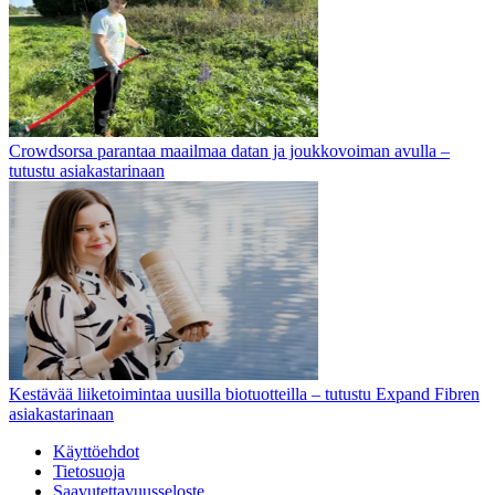
Crowdsorsa parantaa maailmaa datan ja joukkovoiman avulla –
tutustu asiakastarinaan
Kestävää liiketoimintaa uusilla biotuotteilla – tutustu Expand Fibren
asiakastarinaan
Käyttöehdot
Tietosuoja
Saavutettavuusseloste