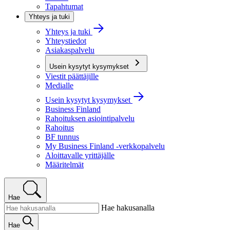
Tapahtumat
Yhteys ja tuki
Yhteys ja tuki
Yhteystiedot
Asiakaspalvelu
Usein kysytyt kysymykset
Viestit päättäjille
Medialle
Usein kysytyt kysymykset
Business Finland
Rahoituksen asiointipalvelu
Rahoitus
BF tunnus
My Business Finland -verkkopalvelu
Aloittavalle yrittäjälle
Määritelmät
Hae
Hae hakusanalla
Hae