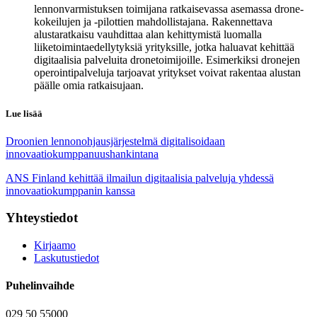
lennonvarmistuksen toimijana ratkaisevassa asemassa drone-
kokeilujen ja -pilottien mahdollistajana. Rakennettava
alustaratkaisu vauhdittaa alan kehittymistä luomalla
liiketoimintaedellytyksiä yrityksille, jotka haluavat kehittää
digitaalisia palveluita dronetoimijoille. Esimerkiksi dronejen
operointipalveluja tarjoavat yritykset voivat rakentaa alustan
päälle omia ratkaisujaan.
Lue lisää
Droonien lennonohjausjärjestelmä digitalisoidaan
innovaatiokumppanuushankintana
ANS Finland kehittää ilmailun digitaalisia palveluja yhdessä
innovaatiokumppanin kanssa
Yhteystiedot
Kirjaamo
Laskutustiedot
Puhelinvaihde
029 50 55000