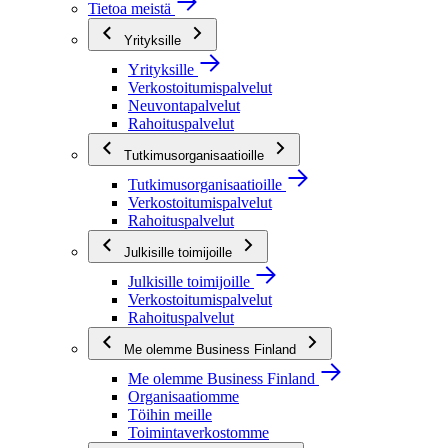
Tietoa meistä
Yrityksille
Yrityksille
Verkostoitumispalvelut
Neuvontapalvelut
Rahoituspalvelut
Tutkimusorganisaatioille
Tutkimusorganisaatioille
Verkostoitumispalvelut
Rahoituspalvelut
Julkisille toimijoille
Julkisille toimijoille
Verkostoitumispalvelut
Rahoituspalvelut
Me olemme Business Finland
Me olemme Business Finland
Organisaatiomme
Töihin meille
Toimintaverkostomme