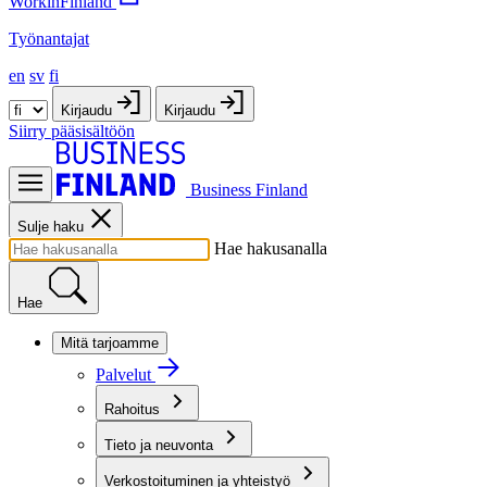
WorkinFinland
Työnantajat
en
sv
fi
Kirjaudu
Kirjaudu
Siirry pääsisältöön
Business Finland
Sulje haku
Hae hakusanalla
Hae
Mitä tarjoamme
Palvelut
Rahoitus
Tieto ja neuvonta
Verkostoituminen ja yhteistyö