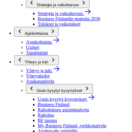
Strategia ja vaikuttavuus
Strategia ja vaikuttavuus
Business Finlandin strategia 2030
Tulokset ja vaikutukset
Ajankohtaista
Ajankohtaista
Uutiset
Tapahtumat
Yhteys ja tuki
Yhteys ja tuki
Yhteystiedot
Asiakaspalvelu
Usein kysytyt kysymykset
Usein kysytyt kysymykset
Business Finland
Rahoituksen asiointipalvelu
Rahoitus
BF tunnus
My Business Finland -verkkopalvelu
Aloittavalle yrittäjälle