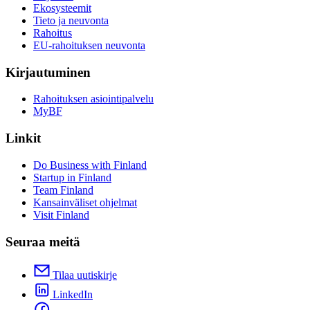
Ekosysteemit
Tieto ja neuvonta
Rahoitus
EU-rahoituksen neuvonta
Kirjautuminen
Rahoituksen asiointipalvelu
MyBF
Linkit
Do Business with Finland
Startup in Finland
Team Finland
Kansainväliset ohjelmat
Visit Finland
Seuraa meitä
Tilaa uutiskirje
LinkedIn