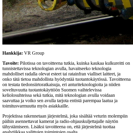
Hankkija:
VR Group
Tavoite:
Pilotissa on tavoitteena tutkia, kuinka kaukaa kulkureitti on
tunnistettavissa teknologian avulla, havaitseeko teknologia
mahdolliset radalla olevat esteet tai ratainfran vialliset laitteet, ja
onko tätä tietoa mahdollista hyödyntää tuotantokäytössä. Tavoitteena
on testata tiedonsiirtoratkaisuja, eri anturiteknologioita ja niiden
soveltuvuutta tuotantokäyttöön Suomen vaihtelevissa
keliolosuhteissa sekä tutkia, mitä teknologian avulla voidaan
saavuttaa ja voiko sen avulla tarjota entistä parempaa laatua ja
toimitusvarmuutta myös asiakkaille.
Projektissa rakennetaan järjestelmä, joka sisältää veturin molempiin
päihin asennettavat kamerat ja radio-ohjauskuljettajalle näytön
tähystämiseen. Lisäksi tavoitteena on, että järjestelmä tuottaa
analytiikkaa valittujen toimintojen osalta.