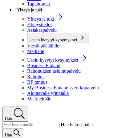
Tapahtumat
Yhteys ja tuki
Yhteys ja tuki
Yhteystiedot
Asiakaspalvelu
Usein kysytyt kysymykset
Viestit päättäjille
Medialle
Usein kysytyt kysymykset
Business Finland
Rahoituksen asiointipalvelu
Rahoitus
BF tunnus
My Business Finland -verkkopalvelu
Aloittavalle yrittäjälle
Määritelmät
Hae
Hae hakusanalla
Hae