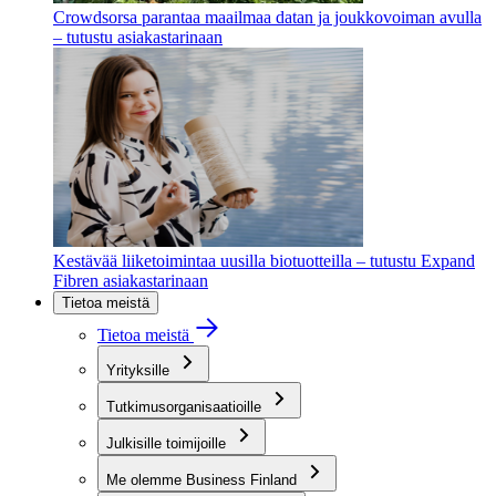
Crowdsorsa parantaa maailmaa datan ja joukkovoiman avulla
– tutustu asiakastarinaan
Kestävää liiketoimintaa uusilla biotuotteilla – tutustu Expand
Fibren asiakastarinaan
Tietoa meistä
Tietoa meistä
Yrityksille
Tutkimusorganisaatioille
Julkisille toimijoille
Me olemme Business Finland