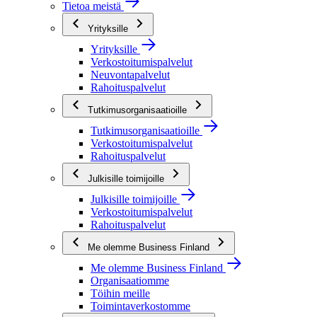
Tietoa meistä
Yrityksille
Yrityksille
Verkostoitumispalvelut
Neuvontapalvelut
Rahoituspalvelut
Tutkimusorganisaatioille
Tutkimusorganisaatioille
Verkostoitumispalvelut
Rahoituspalvelut
Julkisille toimijoille
Julkisille toimijoille
Verkostoitumispalvelut
Rahoituspalvelut
Me olemme Business Finland
Me olemme Business Finland
Organisaatiomme
Töihin meille
Toimintaverkostomme