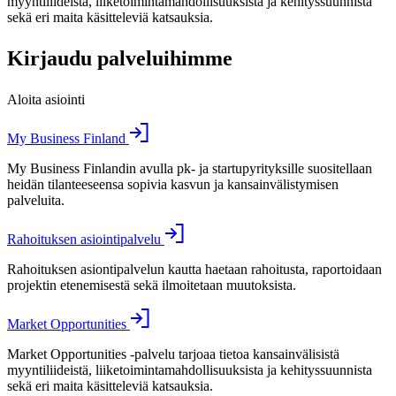
myyntiliideistä, liiketoimintamahdollisuuksista ja kehityssuunnista
sekä eri maita käsitteleviä katsauksia.
Kirjaudu palveluihimme
Aloita asiointi
My Business Finland
My Business Finlandin avulla pk- ja startupyrityksille suositellaan
heidän tilanteeseensa sopivia kasvun ja kansainvälistymisen
palveluita.
Rahoituksen asiointipalvelu
Rahoituksen asiontipalvelun kautta haetaan rahoitusta, raportoidaan
projektin etenemisestä sekä ilmoitetaan muutoksista.
Market Opportunities
Market Opportunities -palvelu tarjoaa tietoa kansainvälisistä
myyntiliideistä, liiketoimintamahdollisuuksista ja kehityssuunnista
sekä eri maita käsitteleviä katsauksia.