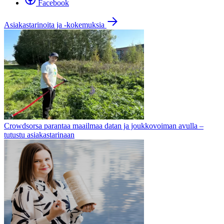
Facebook
Asiakastarinoita ja -kokemuksia
Crowdsorsa parantaa maailmaa datan ja joukkovoiman avulla –
tutustu asiakastarinaan