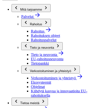
Mitä tarjoamme
Palvelut
Rahoitus
Rahoitus
Rahoituksen ohjeet
Rahoituspalvelut
Tieto ja neuvonta
Tieto ja neuvonta
EU-rahoitusneuvonta
Tietopankki
Verkostoituminen ja yhteistyö
Verkostoituminen ja yhteistyö
Ekosysteemit
Ohjelmat
Kiihdytä kasvua ja innovaatioita EU-
rahoituksella
Tietoa meistä