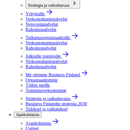
Strategia ja vaikuttavuus
Yrityksille
Verkostoitumispalvelut
Neuvontapalvelut
Rahoituspalvelut
Tutkimusorganisaatioille
Verkostoitumispalvelut
Rahoituspalvelut
Julkisille toimijoille
Verkostoitumispalvelut
Rahoituspalvelut
Me olemme Business Finland
Organisaatiomme
Töihin meille
Toimintaverkostomme
Strategia ja vaikuttavuus
Business Finlandin strategia 2030
Tulokset ja vaikutukset
Ajankohtaista
Ajankohtaista
Uutiset