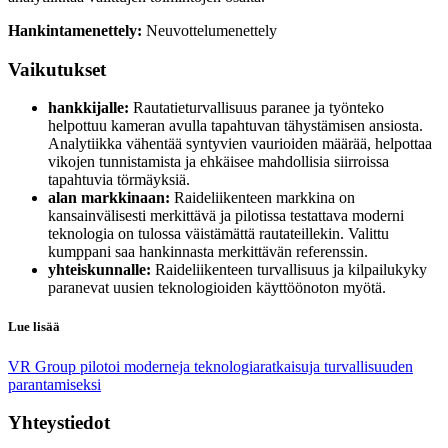
Hankintamenettely:
Neuvottelumenettely
Vaikutukset
hankkijalle:
Rautatieturvallisuus paranee ja työnteko
helpottuu kameran avulla tapahtuvan tähystämisen ansiosta.
Analytiikka vähentää syntyvien vaurioiden määrää, helpottaa
vikojen tunnistamista ja ehkäisee mahdollisia siirroissa
tapahtuvia törmäyksiä.
alan markkinaan:
Raideliikenteen markkina on
kansainvälisesti merkittävä ja pilotissa testattava moderni
teknologia on tulossa väistämättä rautateillekin. Valittu
kumppani saa hankinnasta merkittävän referenssin.
yhteiskunnalle:
Raideliikenteen turvallisuus ja kilpailukyky
paranevat uusien teknologioiden käyttöönoton myötä.
Lue lisää
VR Group pilotoi moderneja teknologiaratkaisuja turvallisuuden
parantamiseksi
Yhteystiedot