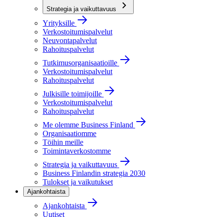
Strategia ja vaikuttavuus
Yrityksille
Verkostoitumispalvelut
Neuvontapalvelut
Rahoituspalvelut
Tutkimusorganisaatioille
Verkostoitumispalvelut
Rahoituspalvelut
Julkisille toimijoille
Verkostoitumispalvelut
Rahoituspalvelut
Me olemme Business Finland
Organisaatiomme
Töihin meille
Toimintaverkostomme
Strategia ja vaikuttavuus
Business Finlandin strategia 2030
Tulokset ja vaikutukset
Ajankohtaista
Ajankohtaista
Uutiset