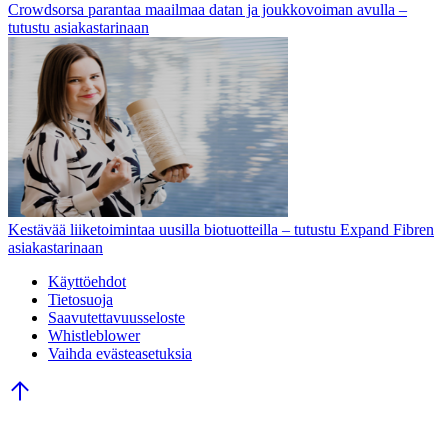
Crowdsorsa parantaa maailmaa datan ja joukkovoiman avulla –
tutustu asiakastarinaan
Kestävää liiketoimintaa uusilla biotuotteilla – tutustu Expand Fibren
asiakastarinaan
Käyttöehdot
Tietosuoja
Saavutettavuusseloste
Whistleblower
Vaihda evästeasetuksia