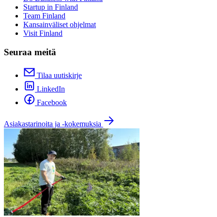
Startup in Finland
Team Finland
Kansainväliset ohjelmat
Visit Finland
Seuraa meitä
Tilaa uutiskirje
LinkedIn
Facebook
Asiakastarinoita ja -kokemuksia