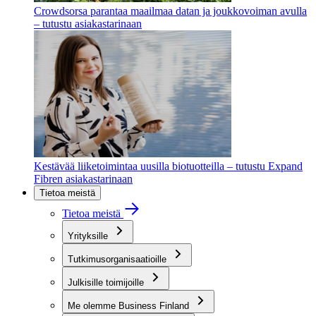
Crowdsorsa parantaa maailmaa datan ja joukkovoiman avulla
– tutustu asiakastarinaan
Kestävää liiketoimintaa uusilla biotuotteilla – tutustu Expand
Fibren asiakastarinaan
Tietoa meistä
Tietoa meistä
Yrityksille
Tutkimusorganisaatioille
Julkisille toimijoille
Me olemme Business Finland