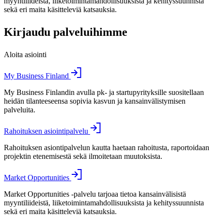
myyntiliideistä, liiketoimintamahdollisuuksista ja kehityssuunnista
sekä eri maita käsitteleviä katsauksia.
Kirjaudu palveluihimme
Aloita asiointi
My Business Finland
My Business Finlandin avulla pk- ja startupyrityksille suositellaan
heidän tilanteeseensa sopivia kasvun ja kansainvälistymisen
palveluita.
Rahoituksen asiointipalvelu
Rahoituksen asiontipalvelun kautta haetaan rahoitusta, raportoidaan
projektin etenemisestä sekä ilmoitetaan muutoksista.
Market Opportunities
Market Opportunities -palvelu tarjoaa tietoa kansainvälisistä
myyntiliideistä, liiketoimintamahdollisuuksista ja kehityssuunnista
sekä eri maita käsitteleviä katsauksia.