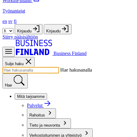
WorkinFinland
Työnantajat
en
sv
fi
Kirjaudu
Kirjaudu
Siirry pääsisältöön
Business Finland
Sulje haku
Hae hakusanalla
Hae
Mitä tarjoamme
Palvelut
Rahoitus
Tieto ja neuvonta
Verkostoituminen ja yhteistyö