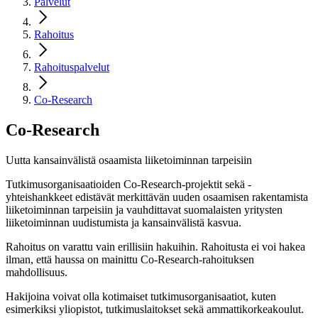
Palvelut
Rahoitus
Rahoituspalvelut
Co-Research
Co-
Research
Uutta kansainvälistä osaamista liiketoiminnan tarpeisiin
Tutkimusorganisaatioiden Co-Research-projektit sekä -
yhteishankkeet edistävät merkittävän uuden osaamisen rakentamista
liiketoiminnan tarpeisiin ja vauhdittavat suomalaisten yritysten
liiketoiminnan uudistumista ja kansainvälistä kasvua.
Rahoitus on varattu vain erillisiin hakuihin. Rahoitusta ei voi hakea
ilman, että haussa on mainittu Co-Research-rahoituksen
mahdollisuus.
Hakijoina voivat olla kotimaiset tutkimusorganisaatiot, kuten
esimerkiksi yliopistot, tutkimuslaitokset sekä ammattikorkeakoulut.