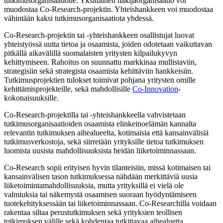
tutkimusorganisaatiolle. Yksittäinen hakijaorganisaatio voi
muodostaa Co-Research-projektin. Yhteishankkeen voi muodostaa
vähintään kaksi tutkimusorganisaatiota yhdessä.
Co-Research-projektin tai -yhteishankkeen osallistujat luovat
yhteistyössä uutta tietoa ja osaamista, joiden odotetaan vaikuttavan
pitkällä aikavälillä suomalaisten yritysten kilpailukyvyn
kehittymiseen. Rahoitus on suunnattu markkinaa mullistaviin,
strategisiin sekä strategista osaamista kehittäviin hankkeisiin.
Tutkimusprojektien tulokset toimivat pohjana yritysten omille
kehittämisprojekteille, sekä mahdollisille
Co-Innovation
-
kokonaisuuksille.
Co-Research-projektilla tai -yhteishankkeella vahvistetaan
tutkimusorganisaatioiden osaamista elinkeinoelämän kannalta
relevantin tutkimuksen aihealueelta, kotimaisia että kansainvälisiä
tutkimusverkostoja, sekä siirretään yrityksille tietoa tutkimuksen
luomista uusista mahdollisuuksista heidän liiketoiminnassaan.
Co-Research sopii erityisen hyvin tilanteisiin, missä kotimaisen tai
kansainvälisen tason tutkimuksessa nähdään merkittäviä uusia
liiketoimintamahdollisuuksia, mutta yrityksillä ei vielä ole
valmiuksia tai näkemystä osaamisen suoraan hyödyntämiseen
tuotekehityksessään tai liiketoiminnassaan. Co-Researchilla voidaan
rakentaa siltaa perustutkimuksen sekä yrityksien teollisen
tutkimuksen välille sekä kohdentaa tutkittavaa aihealuetta