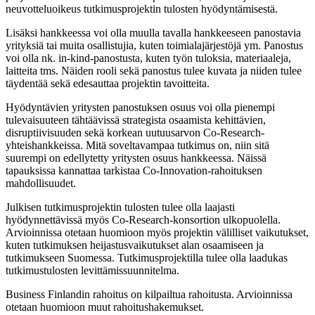
neuvotteluoikeus tutkimusprojektin tulosten hyödyntämisestä.
Lisäksi hankkeessa voi olla muulla tavalla hankkeeseen panostavia
yrityksiä tai muita osallistujia, kuten toimialajärjestöjä ym. Panostus
voi olla nk. in-kind-panostusta, kuten työn tuloksia, materiaaleja,
laitteita tms. Näiden rooli sekä panostus tulee kuvata ja niiden tulee
täydentää sekä edesauttaa projektin tavoitteita.
Hyödyntävien yritysten panostuksen osuus voi olla pienempi
tulevaisuuteen tähtäävissä strategista osaamista kehittävien,
disruptiivisuuden sekä korkean uutuusarvon Co-Research-
yhteishankkeissa. Mitä soveltavampaa tutkimus on, niin sitä
suurempi on edellytetty yritysten osuus hankkeessa. Näissä
tapauksissa kannattaa tarkistaa Co-Innovation-rahoituksen
mahdollisuudet.
Julkisen tutkimusprojektin tulosten tulee olla laajasti
hyödynnettävissä myös Co-Research-konsortion ulkopuolella.
Arvioinnissa otetaan huomioon myös projektin välilliset vaikutukset,
kuten tutkimuksen heijastusvaikutukset alan osaamiseen ja
tutkimukseen Suomessa. Tutkimusprojektilla tulee olla laadukas
tutkimustulosten levittämissuunnitelma.
Business Finlandin rahoitus on kilpailtua rahoitusta. Arvioinnissa
otetaan huomioon muut rahoitushakemukset.