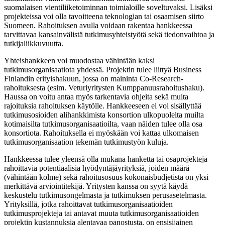
suomalaisen vientiliiketoiminnan toimialoille soveltuvaksi. Lisäksi
projekteissa voi olla tavoitteena teknologian tai osaamisen siirto
Suomeen. Rahoituksen avulla voidaan rakentaa hankkeessa
tarvittavaa kansainvälistä tutkimusyhteistyötä sekä tiedonvaihtoa ja
tutkijaliikkuvuutta.
Yhteishankkeen voi muodostaa vähintään kaksi
tutkimusorganisaatiota yhdessä. Projektin tulee liittyä Business
Finlandin erityishakuun, jossa on maininta Co-Research-
rahoituksesta (esim. Veturiyritysten Kumppanuusrahoitushaku).
Haussa on voitu antaa myös tarkentavia ohjeita sekä muita
rajoituksia rahoituksen käytölle. Hankkeeseen ei voi sisällyttää
tutkimusosioiden alihankkimista konsortion ulkopuolelta muilta
kotimaisilta tutkimusorganisaatioilta, vaan näiden tulee olla osa
konsortiota. Rahoituksella ei myöskään voi kattaa ulkomaisen
tutkimusorganisaation tekemän tutkimustyön kuluja.
Hankkeessa tulee yleensä olla mukana hanketta tai osaprojekteja
rahoittavia potentiaalisia hyödyntäjäyrityksiä, joiden määrä
(vähintään kolme) sekä rahoitusosuus kokonaisbudjetista on yksi
merkittävä arviointitekijä. Yritysten kanssa on syytä käydä
keskustelu tutkimusongelmasta ja tutkimuksen perusasetelmasta.
Yrityksillä, jotka rahoittavat tutkimusorganisaatioiden
tutkimusprojekteja tai antavat muuta tutkimusorganisaatioiden
projektin kustannuksia alentavaa panostusta, on ensisijainen