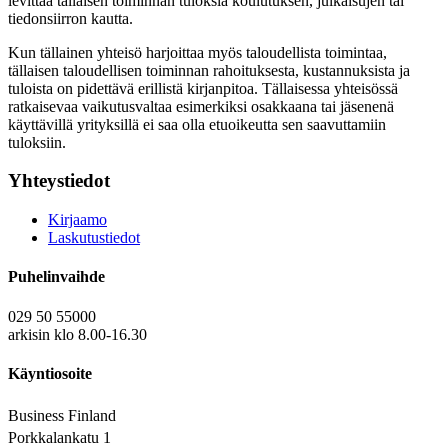
levittää tällaisen toiminnan tuloksia koulutuksen, julkaisujen tai
tiedonsiirron kautta.
Kun tällainen yhteisö harjoittaa myös taloudellista toimintaa,
tällaisen taloudellisen toiminnan rahoituksesta, kustannuksista ja
tuloista on pidettävä erillistä kirjanpitoa. Tällaisessa yhteisössä
ratkaisevaa vaikutusvaltaa esimerkiksi osakkaana tai jäsenenä
käyttävillä yrityksillä ei saa olla etuoikeutta sen saavuttamiin
tuloksiin.
Yhteystiedot
Kirjaamo
Laskutustiedot
Puhelinvaihde
029 50 55000
arkisin klo 8.00-16.30
Käyntiosoite
Business Finland
Porkkalankatu 1