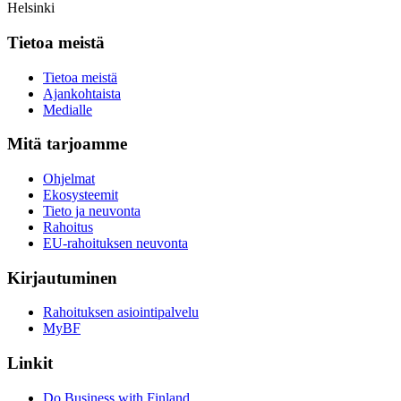
Helsinki
Tietoa meistä
Tietoa meistä
Ajankohtaista
Medialle
Mitä tarjoamme
Ohjelmat
Ekosysteemit
Tieto ja neuvonta
Rahoitus
EU-rahoituksen neuvonta
Kirjautuminen
Rahoituksen asiointipalvelu
MyBF
Linkit
Do Business with Finland