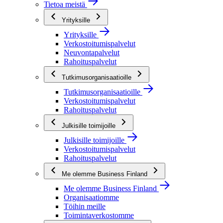
Tietoa meistä
Yrityksille
Yrityksille
Verkostoitumispalvelut
Neuvontapalvelut
Rahoituspalvelut
Tutkimusorganisaatioille
Tutkimusorganisaatioille
Verkostoitumispalvelut
Rahoituspalvelut
Julkisille toimijoille
Julkisille toimijoille
Verkostoitumispalvelut
Rahoituspalvelut
Me olemme Business Finland
Me olemme Business Finland
Organisaatiomme
Töihin meille
Toimintaverkostomme