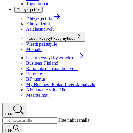
Tapahtumat
Yhteys ja tuki
Yhteys ja tuki
Yhteystiedot
Asiakaspalvelu
Usein kysytyt kysymykset
Viestit päättäjille
Medialle
Usein kysytyt kysymykset
Business Finland
Rahoituksen asiointipalvelu
Rahoitus
BF tunnus
My Business Finland -verkkopalvelu
Aloittavalle yrittäjälle
Määritelmät
Hae
Hae hakusanalla
Hae