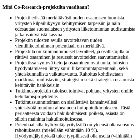
Mitä Co-Research-projektilta vaaditaan?
Projekti edistää merkittävästi uuden osaamisen luomista
yritysten kilpailukyvyn kehittymisen tarpeisiin ja näin
edesauttaa suomalaisten yritysten liiketoiminnan uudistumista
ja kansainvälistä kasvua.
Projektin tulosten avulla tavoiteltavan uuden
vientiliiketoiminnan potentiaali on merkittävä.
Projektilla on kunnianhimoiset tavoitteet, ja osallistujilla on
riittävä osaaminen ja resurssit tavoitteiden saavuttamiseksi.
Projektissa syntyvä tieto ja osaaminen ovat uutta, tulosten
hyödyntämiseen liittyy suuri liiketoimintapotentiaali, sekä
yhteiskunnallista vaikuttavuutta. Rahoitus kohdistetaan
markkinaa mullistaviin, strategisiin sekä strategista osaamista
kehittäviin hankkeisiin.
Tutkimusprojektin tulokset toimivat pohjana yritysten omille
kehittämisprojekteille.
Tutkimussuunnitelman on sisällettävä kansainvälistä
yhteistyötä muuhun aihealueen huippututkimukseen. Tästä
periaatteesta voidaan hakukohtaisesti poiketa, asiasta on
silloin maininta hakuilmoituksessa.
Potentiaalisilla hyödyntäjäyrityksillä on yleensä oltava osuus
rahoituksesta (mielellään vähintään 10 %).
Hyödyntäjäyrityksiä tulee tyypillisesti olla useita (vähintään