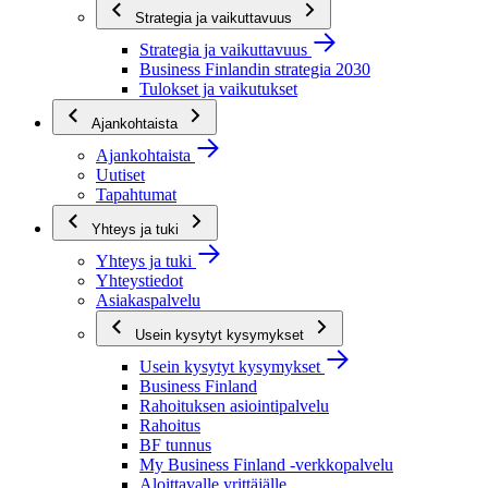
Strategia ja vaikuttavuus
Strategia ja vaikuttavuus
Business Finlandin strategia 2030
Tulokset ja vaikutukset
Ajankohtaista
Ajankohtaista
Uutiset
Tapahtumat
Yhteys ja tuki
Yhteys ja tuki
Yhteystiedot
Asiakaspalvelu
Usein kysytyt kysymykset
Usein kysytyt kysymykset
Business Finland
Rahoituksen asiointipalvelu
Rahoitus
BF tunnus
My Business Finland -verkkopalvelu
Aloittavalle yrittäjälle