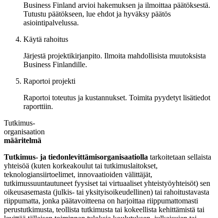
Business Finland arvioi hakemuksen ja ilmoittaa päätöksestä.
Tutustu päätökseen, lue ehdot ja hyväksy päätös
asiointipalvelussa.
Käytä rahoitus
Järjestä projektikirjanpito. Ilmoita mahdollisista muutoksista
Business Finlandille.
Raportoi projekti
Raportoi toteutus ja kustannukset. Toimita pyydetyt lisätiedot
raporttiin.
Tutkimus-
organisaation
määritelmä
Tutkimus- ja tiedonlevittämisorganisaatiolla
tarkoitetaan sellaista
yhteisöä (kuten korkeakoulut tai tutkimuslaitokset,
teknologiansiirtoelimet, innovaatioiden välittäjät,
tutkimussuuntautuneet fyysiset tai virtuaaliset yhteistyöyhteisöt) sen
oikeusasemasta (julkis- tai yksityisoikeudellinen) tai rahoitustavasta
riippumatta, jonka päätavoitteena on harjoittaa riippumattomasti
perustutkimusta, teollista tutkimusta tai kokeellista kehittämistä tai