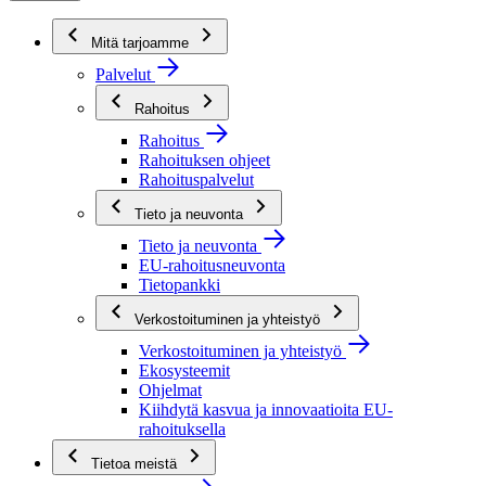
Mitä tarjoamme
Palvelut
Rahoitus
Rahoitus
Rahoituksen ohjeet
Rahoituspalvelut
Tieto ja neuvonta
Tieto ja neuvonta
EU-rahoitusneuvonta
Tietopankki
Verkostoituminen ja yhteistyö
Verkostoituminen ja yhteistyö
Ekosysteemit
Ohjelmat
Kiihdytä kasvua ja innovaatioita EU-
rahoituksella
Tietoa meistä