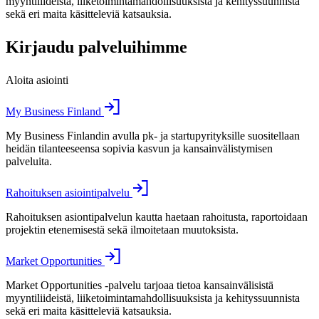
myyntiliideistä, liiketoimintamahdollisuuksista ja kehityssuunnista
sekä eri maita käsitteleviä katsauksia.
Kirjaudu palveluihimme
Aloita asiointi
My Business Finland
My Business Finlandin avulla pk- ja startupyrityksille suositellaan
heidän tilanteeseensa sopivia kasvun ja kansainvälistymisen
palveluita.
Rahoituksen asiointipalvelu
Rahoituksen asiontipalvelun kautta haetaan rahoitusta, raportoidaan
projektin etenemisestä sekä ilmoitetaan muutoksista.
Market Opportunities
Market Opportunities -palvelu tarjoaa tietoa kansainvälisistä
myyntiliideistä, liiketoimintamahdollisuuksista ja kehityssuunnista
sekä eri maita käsitteleviä katsauksia.