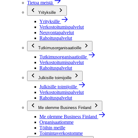
Tietoa meistä
Yrityksille
Yrityksille
Verkostoitumispalvelut
Neuvontapalvelut
Rahoituspalvelut
Tutkimusorganisaatioille
Tutkimusorganisaatioille
Verkostoitumispalvelut
Rahoituspalvelut
Julkisille toimijoille
Julkisille toimijoille
Verkostoitumispalvelut
Rahoituspalvelut
Me olemme Business Finland
Me olemme Business Finland
Organisaatiomme
Töihin meille
Toimintaverkostomme