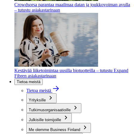
Crowdsorsa parantaa maailmaa datan ja joukkovoiman avulla
– tutustu asiakastarinaan
Kestävää liiketoimintaa uusilla biotuotteilla – tutustu Expand
Fibren asiakastarinaan
Tietoa meistä
Tietoa meistä
Yrityksille
Tutkimusorganisaatioille
Julkisille toimijoille
Me olemme Business Finland