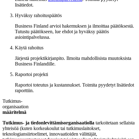
lisätiedot.
Hyväksy rahoituspäätös
Business Finland arvioi hakemuksen ja ilmoittaa päätöksestä.
Tutustu päätökseen, lue ehdot ja hyväksy päätös
asiointipalvelussa.
Käytä rahoitus
Järjestä projektikirjanpito. Ilmoita mahdollisista muutoksista
Business Finlandille.
Raportoi projekti
Raportoi toteutus ja kustannukset. Toimita pyydetyt lisätiedot
raporttiin.
Tutkimus-
organisaation
määritelmä
Tutkimus- ja tiedonlevittämisorganisaatiolla
tarkoitetaan sellaista
yhteisöä (kuten korkeakoulut tai tutkimuslaitokset,
teknologiansiirtoelimet, innovaatioiden välittäjät,