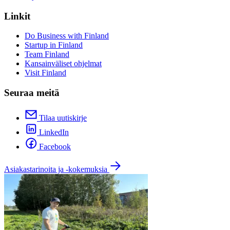
Linkit
Do Business with Finland
Startup in Finland
Team Finland
Kansainväliset ohjelmat
Visit Finland
Seuraa meitä
Tilaa uutiskirje
LinkedIn
Facebook
Asiakastarinoita ja -kokemuksia