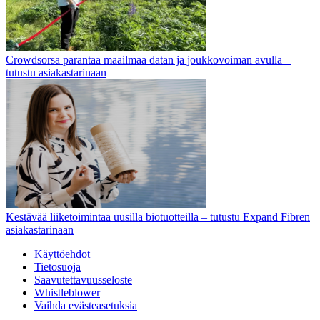
Crowdsorsa parantaa maailmaa datan ja joukkovoiman avulla –
tutustu asiakastarinaan
Kestävää liiketoimintaa uusilla biotuotteilla – tutustu Expand Fibren
asiakastarinaan
Käyttöehdot
Tietosuoja
Saavutettavuusseloste
Whistleblower
Vaihda evästeasetuksia