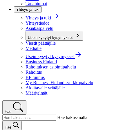
Tapahtumat
Yhteys ja tuki
Yhteys ja tuki
Yhteystiedot
Asiakaspalvelu
Usein kysytyt kysymykset
Viestit päättäjille
Medialle
Usein kysytyt kysymykset
Business Finland
Rahoituksen asiointipalvelu
Rahoitus
BF tunnus
My Business Finland -verkkopalvelu
Aloittavalle yrittäjälle
Määritelmät
Hae
Hae hakusanalla
Hae