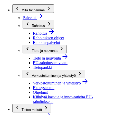
Mitä tarjoamme
Palvelut
Rahoitus
Rahoitus
Rahoituksen ohjeet
Rahoituspalvelut
Tieto ja neuvonta
Tieto ja neuvonta
EU-rahoitusneuvonta
Tietopankki
Verkostoituminen ja yhteistyö
Verkostoituminen ja yhteistyö
Ekosysteemit
Ohjelmat
Kiihdytä kasvua ja innovaatioita EU-
rahoituksella
Tietoa meistä