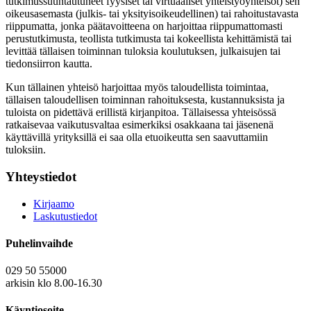
tutkimussuuntautuneet fyysiset tai virtuaaliset yhteistyöyhteisöt) sen
oikeusasemasta (julkis- tai yksityisoikeudellinen) tai rahoitustavasta
riippumatta, jonka päätavoitteena on harjoittaa riippumattomasti
perustutkimusta, teollista tutkimusta tai kokeellista kehittämistä tai
levittää tällaisen toiminnan tuloksia koulutuksen, julkaisujen tai
tiedonsiirron kautta.
Kun tällainen yhteisö harjoittaa myös taloudellista toimintaa,
tällaisen taloudellisen toiminnan rahoituksesta, kustannuksista ja
tuloista on pidettävä erillistä kirjanpitoa. Tällaisessa yhteisössä
ratkaisevaa vaikutusvaltaa esimerkiksi osakkaana tai jäsenenä
käyttävillä yrityksillä ei saa olla etuoikeutta sen saavuttamiin
tuloksiin.
Yhteystiedot
Kirjaamo
Laskutustiedot
Puhelinvaihde
029 50 55000
arkisin klo 8.00-16.30
Käyntiosoite