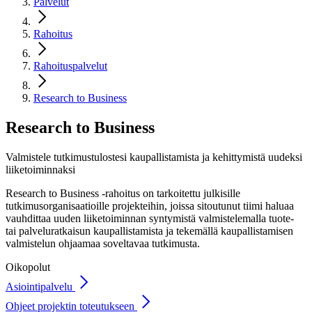
Palvelut
Rahoitus
Rahoituspalvelut
Research to Business
Research
to Business
Valmistele tutkimustulostesi kaupallistamista ja kehittymistä uudeksi
liiketoiminnaksi
Research to Business -rahoitus on tarkoitettu julkisille
tutkimusorganisaatioille projekteihin, joissa sitoutunut tiimi haluaa
vauhdittaa uuden liiketoiminnan syntymistä valmistelemalla tuote-
tai palveluratkaisun kaupallistamista ja tekemällä kaupallistamisen
valmistelun ohjaamaa soveltavaa tutkimusta.
Oikopolut
Asiointipalvelu
Ohjeet projektin toteutukseen