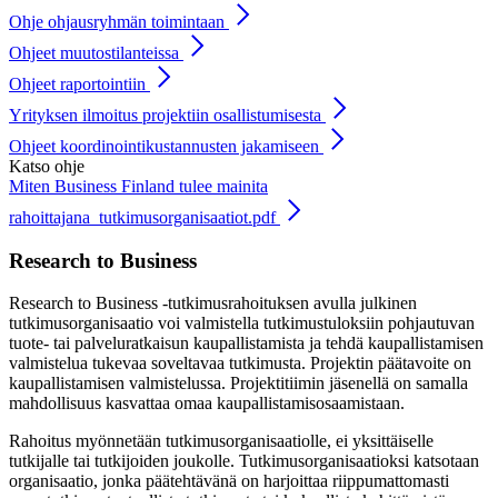
Ohje ohjausryhmän toimintaan
Ohjeet muutostilanteissa
Ohjeet raportointiin
Yrityksen ilmoitus projektiin osallistumisesta
Ohjeet koordinointikustannusten jakamiseen
Katso ohje
Miten Business Finland tulee mainita
rahoittajana_tutkimusorganisaatiot.pdf
Research to Business
Research to Business -tutkimusrahoituksen avulla julkinen
tutkimusorganisaatio voi valmistella tutkimustuloksiin pohjautuvan
tuote- tai palveluratkaisun kaupallistamista ja tehdä kaupallistamisen
valmistelua tukevaa soveltavaa tutkimusta. Projektin päätavoite on
kaupallistamisen valmistelussa. Projektitiimin jäsenellä on samalla
mahdollisuus kasvattaa omaa kaupallistamisosaamistaan.
Rahoitus myönnetään tutkimusorganisaatiolle, ei yksittäiselle
tutkijalle tai tutkijoiden joukolle. Tutkimusorganisaatioksi katsotaan
organisaatio, jonka päätehtävänä on harjoittaa riippumattomasti