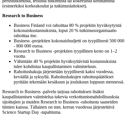
perustutkimusta, teollista tutkimusta tai kokeellista kehittämistä
(esimerkiksi korkeakoulut ja tutkimuslaitokset).
Research to Business
Business Finland voi rahoittaa 80 % projektin hyväksytyistä
kokonaiskustannuksista, loput 20 % tutkimusorganisaatio
rahoittaa itse.
Business -projektien kokonaisbudjetti on tyypillisesti 500 000
- 800 000 euroa.
Research to Business -projektien tyypillinen kesto on 1–2
vuotta.
Vähintään 40 % projektin hyväksyttävistä kustannuksista
tulee kohdistua kaupallistamisen valmisteluun.
Rahoitushakuja järjestetään tyypillisesti kaksi vuodessa,
keväällä ja syksyllä. Rahoitushakujen rahoituspäätökset
pyritään tekemään kesäkuun ja joulukuun loppuun mennessä.
Research to Business -palvelu tarjoaa rahoituksen lisäksi
kaupallistamisen valmistelua tukevia verkottumismahdollisuuksia
sijoittajien ja muiden Research to Business -rahoitusta saaneiden
tiimien kanssa. Tällainen on mm. kerran vuodessa järjestettävä
Science Startup Day -tapahtuma.