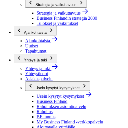
Strategia ja vaikuttavuus
Strategia ja vaikuttavuus
Business Finlandin strategia 2030
Tulokset ja vaikutukset
Ajankohtaista
Ajankohtaista
Uutiset
Tapahtumat
Yhteys ja tuki
Yhteys ja tuki
Yhteystiedot
Asiakaspalvelu
Usein kysytyt kysymykset
Usein kysytyt kysymykset
Business Finland
Rahoituksen asiointipalvelu
Rahoitus
BF tunnus
My Business Finland -verkkopalvelu
Aloittavalle yrittäjälle