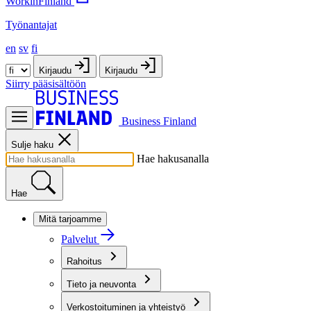
WorkinFinland
Työnantajat
en
sv
fi
Kirjaudu
Kirjaudu
Siirry pääsisältöön
Business Finland
Sulje haku
Hae hakusanalla
Hae
Mitä tarjoamme
Palvelut
Rahoitus
Tieto ja neuvonta
Verkostoituminen ja yhteistyö