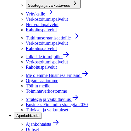
Strategia ja vaikuttavuus
Yrityksille
Verkostoitumispalvelut
Neuvontapalvelut
Rahoituspalvelut
Tutkimusorganisaatioille
Verkostoitumispalvelut
Rahoituspalvelut
Julkisille toimijoille
Verkostoitumispalvelut
Rahoituspalvelut
Me olemme Business Finland
Organisaatiomme
Töihin meille
Toimintaverkostomme
Strategia ja vaikuttavuus
Business Finlandin strategia 2030
Tulokset ja vaikutukset
Ajankohtaista
Ajankohtaista
Uutiset