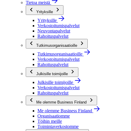
Tietoa meistä
Yrityksille
Yrityksille
Verkostoitumispalvelut
Neuvontapalvelut
Rahoituspalvelut
Tutkimusorganisaatioille
Tutkimusorganisaatioille
Verkostoitumispalvelut
Rahoituspalvelut
Julkisille toimijoille
Julkisille toimijoille
Verkostoitumispalvelut
Rahoituspalvelut
Me olemme Business Finland
Me olemme Business Finland
Organisaatiomme
Töihin meille
Toimintaverkostomme