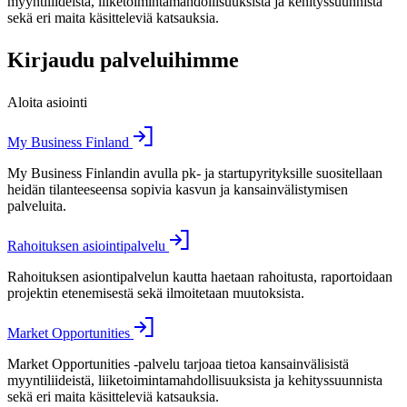
myyntiliideistä, liiketoimintamahdollisuuksista ja kehityssuunnista
sekä eri maita käsitteleviä katsauksia.
Kirjaudu palveluihimme
Aloita asiointi
My Business Finland
My Business Finlandin avulla pk- ja startupyrityksille suositellaan
heidän tilanteeseensa sopivia kasvun ja kansainvälistymisen
palveluita.
Rahoituksen asiointipalvelu
Rahoituksen asiontipalvelun kautta haetaan rahoitusta, raportoidaan
projektin etenemisestä sekä ilmoitetaan muutoksista.
Market Opportunities
Market Opportunities -palvelu tarjoaa tietoa kansainvälisistä
myyntiliideistä, liiketoimintamahdollisuuksista ja kehityssuunnista
sekä eri maita käsitteleviä katsauksia.