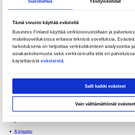
Suostumus
Yksityiskohdat
Sanna-Mari Renfors
, Satakunnan ammattikorkeakoulu
Sector-specific skills development in Coastal and Maritime
Tourism, SKILLS4CMT
Tämä sivusto käyttää evästeitä
Emmanuel Acquah
, Åbo Akademi:
Business Finland käyttää verkkosivustoillaan ja palveluis
mobiilisovelluksissa erilaisia teknisiä sovelluksia. Evästei
Inclusion through mediation, INCLUDE ME
Designing and supporting inclusive practices in Higher
tarkoituksena on helpottaa verkkoliikenteen analysointia ja
Education, Inclusive HE
asiakaskokemusta sekä verkkosivuilla että eri palveluissa. 
käytettävistä
evästeistä
.
Kysymyksiä hankkeille sekä yleisesti hakukierroksesta
Tilaisuuden kielenä on osin suomi ja osin
Salli kaikki evästeet
englanti. Osallistumislinkki lähetetään ilmoittautuneille ennen
tilaisuutta.
Esitysmateriaalit julkaistaan
Opetushallituksen sivulla
tilaisuuden
Vain välttämättömät evästee
jälkeen. Webinaaria ei tallenneta.
Yhteystiedot
Kirjaamo