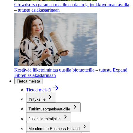
Crowdsorsa parantaa maailmaa datan ja joukkovoiman avulla
– tutustu asiakastarinaan
Kestävää liiketoimintaa uusilla biotuotteilla – tutustu Expand
Fibren asiakastarinaan
Tietoa meistä
Tietoa meistä
Yrityksille
Tutkimusorganisaatioille
Julkisille toimijoille
Me olemme Business Finland