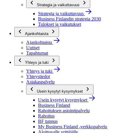
Strategia ja vaikuttavuus
Strategia ja vaikuttavuus
Business Finlandin strategia 2030
Tulokset ja vaikutukset
Ajankohtaista
Ajankohtaista
Uutiset
Tapahtumat
Yhteys ja tuki
Yhteys ja tuki
Yhteystiedot
Asiakaspalvelu
Usein kysytyt kysymykset
Usein kysytyt kysymykset
Business Finland
Rahoituksen asiointipalvelu
Rahoitus
BF tunnus
My Business Finland -verkkopalvelu
Aloittavalle yrittäjälle