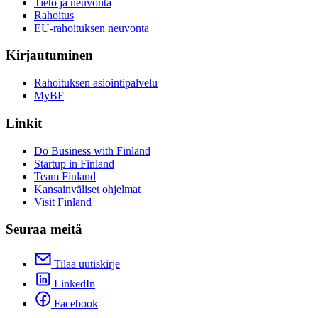
Tieto ja neuvonta
Rahoitus
EU-rahoituksen neuvonta
Kirjautuminen
Rahoituksen asiointipalvelu
MyBF
Linkit
Do Business with Finland
Startup in Finland
Team Finland
Kansainväliset ohjelmat
Visit Finland
Seuraa meitä
Tilaa uutiskirje
LinkedIn
Facebook