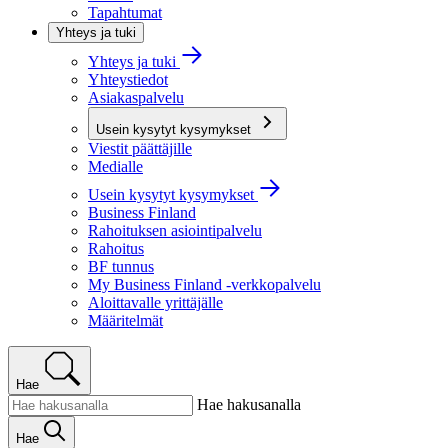
Tapahtumat
Yhteys ja tuki
Yhteys ja tuki
Yhteystiedot
Asiakaspalvelu
Usein kysytyt kysymykset
Viestit päättäjille
Medialle
Usein kysytyt kysymykset
Business Finland
Rahoituksen asiointipalvelu
Rahoitus
BF tunnus
My Business Finland -verkkopalvelu
Aloittavalle yrittäjälle
Määritelmät
Hae
Hae hakusanalla
Hae