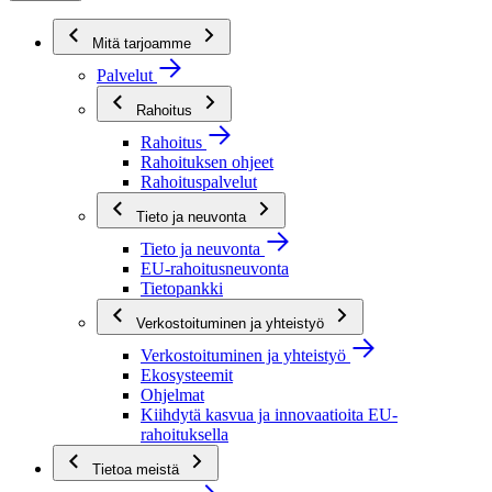
Mitä tarjoamme
Palvelut
Rahoitus
Rahoitus
Rahoituksen ohjeet
Rahoituspalvelut
Tieto ja neuvonta
Tieto ja neuvonta
EU-rahoitusneuvonta
Tietopankki
Verkostoituminen ja yhteistyö
Verkostoituminen ja yhteistyö
Ekosysteemit
Ohjelmat
Kiihdytä kasvua ja innovaatioita EU-
rahoituksella
Tietoa meistä