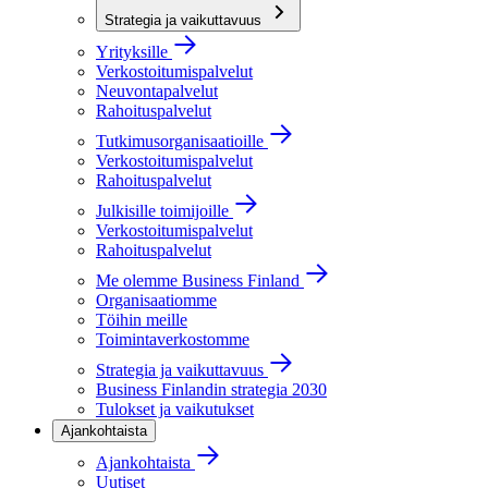
Strategia ja vaikuttavuus
Yrityksille
Verkostoitumispalvelut
Neuvontapalvelut
Rahoituspalvelut
Tutkimusorganisaatioille
Verkostoitumispalvelut
Rahoituspalvelut
Julkisille toimijoille
Verkostoitumispalvelut
Rahoituspalvelut
Me olemme Business Finland
Organisaatiomme
Töihin meille
Toimintaverkostomme
Strategia ja vaikuttavuus
Business Finlandin strategia 2030
Tulokset ja vaikutukset
Ajankohtaista
Ajankohtaista
Uutiset