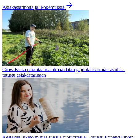
Asiakastarinoita ja -kokemuksia
Crowdsorsa parantaa maailmaa datan ja joukkovoiman avulla –
tutustu asiakastarinaan
Kestävää liiketoimintaa uusilla biotuotteilla – tutustu Expand Fibren