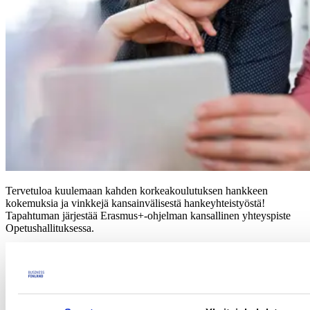
Tervetuloa kuulemaan kahden korkeakoulutuksen hankkeen
kokemuksia ja vinkkejä kansainvälisestä hankeyhteistyöstä!
Tapahtuman järjestää Erasmus+-ohjelman kansallinen yhteyspiste
Opetushallituksessa.
Webinaari on tarkoitettu Erasmus+ korkeakoulutuksen
kumppanuushankkeiden hakemisesta kiinnostuneille.
Webinaarin sisältö