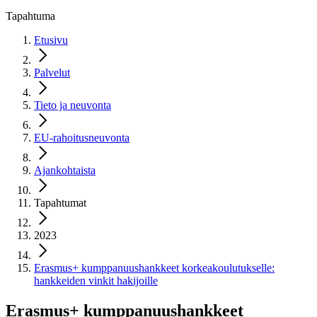
Tapahtuma
Etusivu
Palvelut
Tieto ja neuvonta
EU-rahoitusneuvonta
Ajankohtaista
Tapahtumat
2023
Erasmus+ kumppanuushankkeet korkeakoulutukselle:
hankkeiden vinkit hakijoille
Erasmus+ kumppanuushankkeet