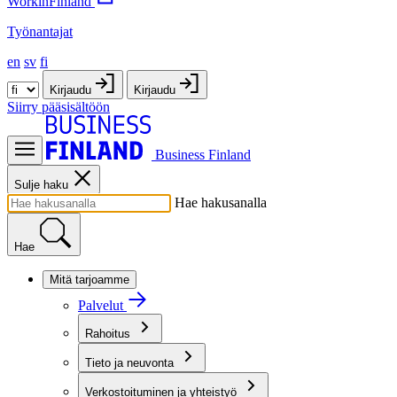
WorkinFinland
Työnantajat
en
sv
fi
Kirjaudu
Kirjaudu
Siirry pääsisältöön
Business Finland
Sulje haku
Hae hakusanalla
Hae
Mitä tarjoamme
Palvelut
Rahoitus
Tieto ja neuvonta
Verkostoituminen ja yhteistyö