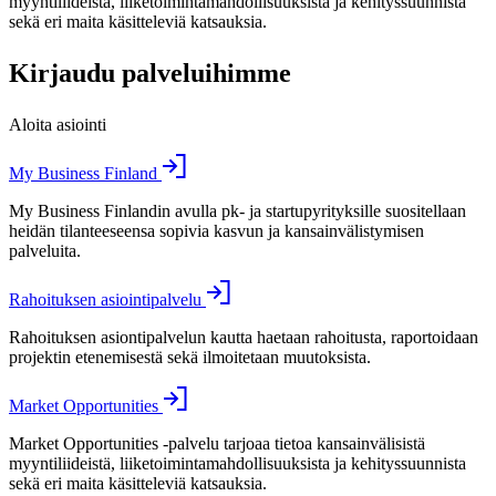
myyntiliideistä, liiketoimintamahdollisuuksista ja kehityssuunnista
sekä eri maita käsitteleviä katsauksia.
Kirjaudu palveluihimme
Aloita asiointi
My Business Finland
My Business Finlandin avulla pk- ja startupyrityksille suositellaan
heidän tilanteeseensa sopivia kasvun ja kansainvälistymisen
palveluita.
Rahoituksen asiointipalvelu
Rahoituksen asiontipalvelun kautta haetaan rahoitusta, raportoidaan
projektin etenemisestä sekä ilmoitetaan muutoksista.
Market Opportunities
Market Opportunities -palvelu tarjoaa tietoa kansainvälisistä
myyntiliideistä, liiketoimintamahdollisuuksista ja kehityssuunnista
sekä eri maita käsitteleviä katsauksia.