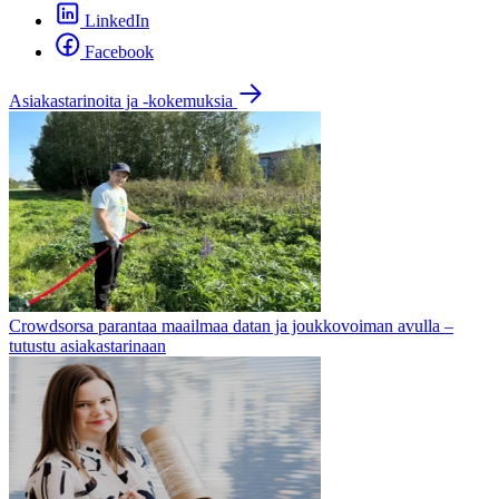
LinkedIn
Facebook
Asiakastarinoita ja -kokemuksia
Crowdsorsa parantaa maailmaa datan ja joukkovoiman avulla –
tutustu asiakastarinaan