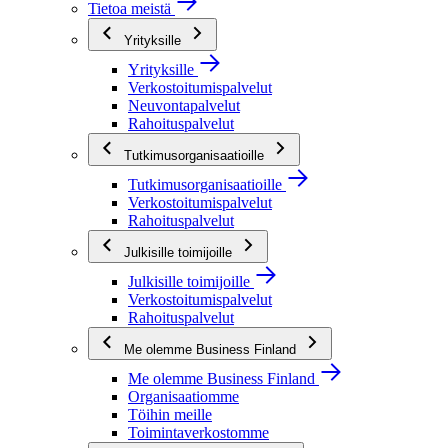
Tietoa meistä
Yrityksille
Yrityksille
Verkostoitumispalvelut
Neuvontapalvelut
Rahoituspalvelut
Tutkimusorganisaatioille
Tutkimusorganisaatioille
Verkostoitumispalvelut
Rahoituspalvelut
Julkisille toimijoille
Julkisille toimijoille
Verkostoitumispalvelut
Rahoituspalvelut
Me olemme Business Finland
Me olemme Business Finland
Organisaatiomme
Töihin meille
Toimintaverkostomme