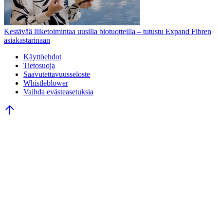
Kestävää liiketoimintaa uusilla biotuotteilla – tutustu Expand Fibren
asiakastarinaan
Käyttöehdot
Tietosuoja
Saavutettavuusseloste
Whistleblower
Vaihda evästeasetuksia