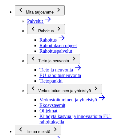
Mitä tarjoamme
Palvelut
Rahoitus
Rahoitus
Rahoituksen ohjeet
Rahoituspalvelut
Tieto ja neuvonta
Tieto ja neuvonta
EU-rahoitusneuvonta
Tietopankki
Verkostoituminen ja yhteistyö
Verkostoituminen ja yhteistyö
Ekosysteemit
Ohjelmat
Kiihdytä kasvua ja innovaatioita EU-
rahoituksella
Tietoa meistä