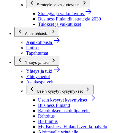
Strategia ja vaikuttavuus
Strategia ja vaikuttavuus
Business Finlandin strategia 2030
Tulokset ja vaikutukset
Ajankohtaista
Ajankohtaista
Uutiset
Tapahtumat
Yhteys ja tuki
Yhteys ja tuki
Yhteystiedot
Asiakaspalvelu
Usein kysytyt kysymykset
Usein kysytyt kysymykset
Business Finland
Rahoituksen asiointipalvelu
Rahoitus
BF tunnus
My Business Finland -verkkopalvelu
Aloittavalle yrittäjälle