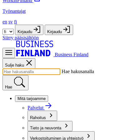
WorkinFinland
Työnantajat
en
sv
fi
Kirjaudu
Kirjaudu
Siirry pääsisältöön
Business Finland
Sulje haku
Hae hakusanalla
Hae
Mitä tarjoamme
Palvelut
Rahoitus
Tieto ja neuvonta
Verkostoituminen ja yhteistyö