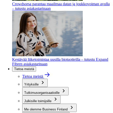
Crowdsorsa parantaa maailmaa datan ja joukkovoiman avulla
– tutustu asiakastarinaan
Kestävää liiketoimintaa uusilla biotuotteilla – tutustu Expand
Fibren asiakastarinaan
Tietoa meistä
Tietoa meistä
Yrityksille
Tutkimusorganisaatioille
Julkisille toimijoille
Me olemme Business Finland