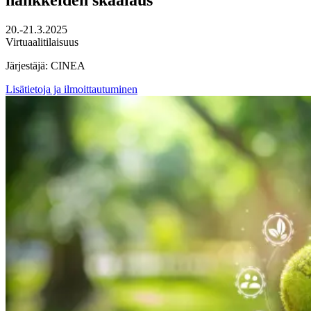
20.-21.3.2025
Virtuaalitilaisuus
Järjestäjä: CINEA
Lisätietoja ja ilmoittautuminen