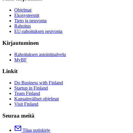
Ohjelmat
Ekosysteemit
Tieto ja neuvonta
Rahoitus
EU-rahoituksen neuvonta
Kirjautuminen
Rahoituksen asiointipalvelu
MyBF
Linkit
Do Business with Finland
Startup in Finland
Team Finland
Kansainväliset ohjelmat
Visit Finland
Seuraa meitä
Tilaa uutiskirje