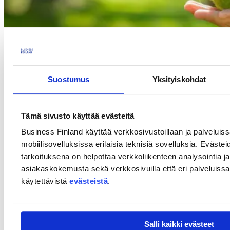
Suostumus
Yksityiskohdat
Virtuaalinen verkostoitumistilaisuus: Keskeiset haasteet luonnon
entisöinnin laajentamisessa EU:ssa – oppia LIFE-ohjelman
kokemuksista.
Tämä sivusto käyttää evästeitä
Tapahtumassa käsitellään LIFE-hankkeiden kautta saatuja
Business Finland käyttää verkkosivustoillaan ja palveluis
kokemuksia ja etsitään ratkaisuja luonnon entisöinnin skaalaamisen
mobiilisovelluksissa erilaisia teknisiä sovelluksia. Evästei
haasteisiin EU:ssa. Tilaisuudessa esitellään menestystarinoita ja
keskustellaan kolmesta keskeisestä aiheesta: tiedon siirrosta, maan
tarkoituksena on helpottaa verkkoliikenteen analysointia ja
saannista ja yhteistyöstä muiden sektoreiden kanssa. Tavoitteena on
asiakaskokemusta sekä verkkosivuilla että eri palveluissa. 
tuottaa suosituksia, jotka edistävät laajamittaista luonnon entisöintiä
käytettävistä
evästeistä
.
EU:ssa.
Lisätietoja CINEA:n tapahtumasivulta.
Salli kaikki evästeet