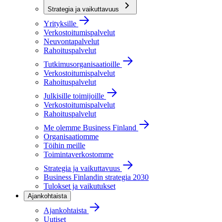
Strategia ja vaikuttavuus
Yrityksille
Verkostoitumispalvelut
Neuvontapalvelut
Rahoituspalvelut
Tutkimusorganisaatioille
Verkostoitumispalvelut
Rahoituspalvelut
Julkisille toimijoille
Verkostoitumispalvelut
Rahoituspalvelut
Me olemme Business Finland
Organisaatiomme
Töihin meille
Toimintaverkostomme
Strategia ja vaikuttavuus
Business Finlandin strategia 2030
Tulokset ja vaikutukset
Ajankohtaista
Ajankohtaista
Uutiset