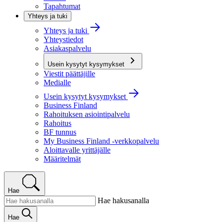
Tapahtumat
Yhteys ja tuki
Yhteys ja tuki
Yhteystiedot
Asiakaspalvelu
Usein kysytyt kysymykset
Viestit päättäjille
Medialle
Usein kysytyt kysymykset
Business Finland
Rahoituksen asiointipalvelu
Rahoitus
BF tunnus
My Business Finland -verkkopalvelu
Aloittavalle yrittäjälle
Määritelmät
Hae
Hae hakusanalla
Hae