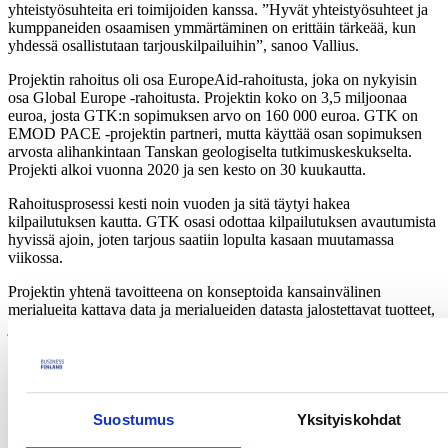
yhteistyösuhteita eri toimijoiden kanssa. ”Hyvät yhteistyösuhteet ja
kumppaneiden osaamisen ymmärtäminen on erittäin tärkeää, kun
yhdessä osallistutaan tarjouskilpailuihin”, sanoo Vallius.
Projektin rahoitus oli osa EuropeAid-rahoitusta, joka on nykyisin
osa Global Europe -rahoitusta. Projektin koko on 3,5 miljoonaa
euroa, josta GTK:n sopimuksen arvo on 160 000 euroa. GTK on
EMOD PACE -projektin partneri, mutta käyttää osan sopimuksen
arvosta alihankintaan Tanskan geologiselta tutkimuskeskukselta.
Projekti alkoi vuonna 2020 ja sen kesto on 30 kuukautta.
Rahoitusprosessi kesti noin vuoden ja sitä täytyi hakea
kilpailutuksen kautta. GTK osasi odottaa kilpailutuksen avautumista
hyvissä ajoin, joten tarjous saatiin lopulta kasaan muutamassa
viikossa.
Projektin yhtenä tavoitteena on konseptoida kansainvälinen
merialueita kattava data ja merialueiden datasta jalostettavat tuotteet,
ja julkaista ne vapaasti saatavasti. Euroopan komissiolla, projektin
rahoittajalla, on toive, että kaikki kartat olisivat tulevaisuudessa
standardoituja ja data avointa. Toiveena on synnyttää muita
vastaavia projekteja eri puolilla maailmaa. Euroopan komissio on
Valliuksen mukaan keskustellut vastaavasta muun muassa Brasilian
kanssa.
Suostumus
Yksityiskohdat