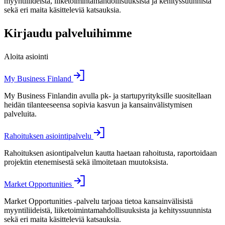
myyntiliideistä, liiketoimintamahdollisuuksista ja kehityssuunnista
sekä eri maita käsitteleviä katsauksia.
Kirjaudu palveluihimme
Aloita asiointi
My Business Finland
My Business Finlandin avulla pk- ja startupyrityksille suositellaan
heidän tilanteeseensa sopivia kasvun ja kansainvälistymisen
palveluita.
Rahoituksen asiointipalvelu
Rahoituksen asiontipalvelun kautta haetaan rahoitusta, raportoidaan
projektin etenemisestä sekä ilmoitetaan muutoksista.
Market Opportunities
Market Opportunities -palvelu tarjoaa tietoa kansainvälisistä
myyntiliideistä, liiketoimintamahdollisuuksista ja kehityssuunnista
sekä eri maita käsitteleviä katsauksia.