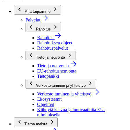
Mitä tarjoamme
Palvelut
Rahoitus
Rahoitus
Rahoituksen ohjeet
Rahoituspalvelut
Tieto ja neuvonta
Tieto ja neuvonta
EU-rahoitusneuvonta
Tietopankki
Verkostoituminen ja yhteistyö
Verkostoituminen ja yhteistyö
Ekosysteemit
Ohjelmat
Kiihdytä kasvua ja innovaatioita EU-
rahoituksella
Tietoa meistä