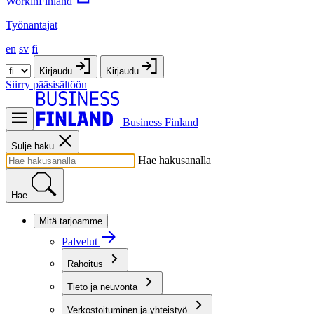
WorkinFinland
Työnantajat
en
sv
fi
Kirjaudu
Kirjaudu
Siirry pääsisältöön
Business Finland
Sulje haku
Hae hakusanalla
Hae
Mitä tarjoamme
Palvelut
Rahoitus
Tieto ja neuvonta
Verkostoituminen ja yhteistyö