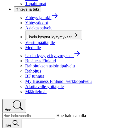
Tapahtumat
Yhteys ja tuki
Yhteys ja tuki
Yhteystiedot
Asiakaspalvelu
Usein kysytyt kysymykset
Viestit päättäjille
Medialle
Usein kysytyt kysymykset
Business Finland
Rahoituksen asiointipalvelu
Rahoitus
BF tunnus
My Business Finland -verkkopalvelu
Aloittavalle yrittäjälle
Määritelmät
Hae
Hae hakusanalla
Hae