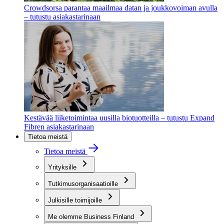
Crowdsorsa parantaa maailmaa datan ja joukkovoiman avulla
– tutustu asiakastarinaan
Kestävää liiketoimintaa uusilla biotuotteilla – tutustu Expand
Fibren asiakastarinaan
Tietoa meistä
Tietoa meistä
Yrityksille
Tutkimusorganisaatioille
Julkisille toimijoille
Me olemme Business Finland