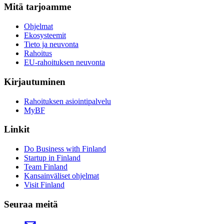
Mitä tarjoamme
Ohjelmat
Ekosysteemit
Tieto ja neuvonta
Rahoitus
EU-rahoituksen neuvonta
Kirjautuminen
Rahoituksen asiointipalvelu
MyBF
Linkit
Do Business with Finland
Startup in Finland
Team Finland
Kansainväliset ohjelmat
Visit Finland
Seuraa meitä