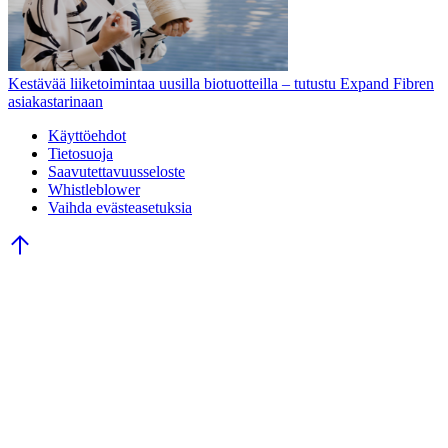
Kestävää liiketoimintaa uusilla biotuotteilla – tutustu Expand Fibren
asiakastarinaan
Käyttöehdot
Tietosuoja
Saavutettavuusseloste
Whistleblower
Vaihda evästeasetuksia