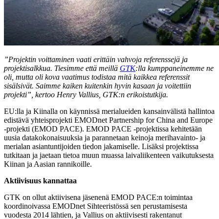
”Projektin voittaminen vaati erittäin vahvoja referenssejä ja
projektisalkkua. Tiesimme että meillä
GTK
:lla kumppaneinemme ne
oli, mutta oli kova vaatimus todistaa mitä kaikkea referenssit
sisälsivät. Saimme kaiken kuitenkin hyvin kasaan ja voitettiin
projekti”, kertoo Henry Vallius, GTK:n erikoistutkija.
EU:lla ja Kiinalla on käynnissä merialueiden kansainvälistä hallintoa
edistävä yhteisprojekti EMODnet Partnership for China and Europe
-projekti (EMOD PACE). EMOD PACE -projektissa kehitetään
uusia datakokonaisuuksia ja parannetaan keinoja merihavainto- ja
merialan asiantuntijoiden tiedon jakamiselle. Lisäksi projektissa
tutkitaan ja jaetaan tietoa muun muassa laivaliikenteen vaikutuksesta
Kiinan ja Aasian rannikoille.
Aktiivisuus kannattaa
GTK on ollut aktiivisena jäsenenä EMOD PACE:n toimintaa
koordinoivassa EMODnet Sihteeristössä sen perustamisesta
vuodesta 2014 lähtien, ja Vallius on aktiivisesti rakentanut