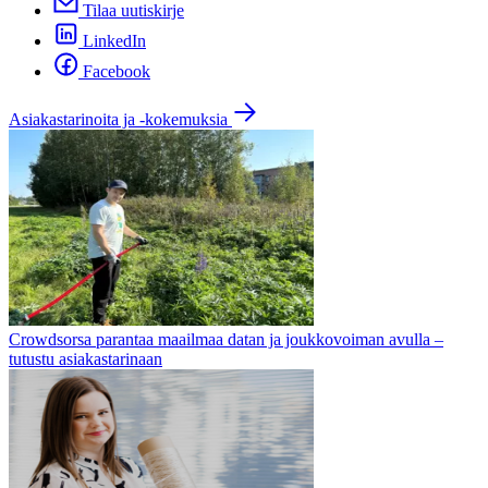
Tilaa uutiskirje
LinkedIn
Facebook
Asiakastarinoita ja -kokemuksia
Crowdsorsa parantaa maailmaa datan ja joukkovoiman avulla –
tutustu asiakastarinaan