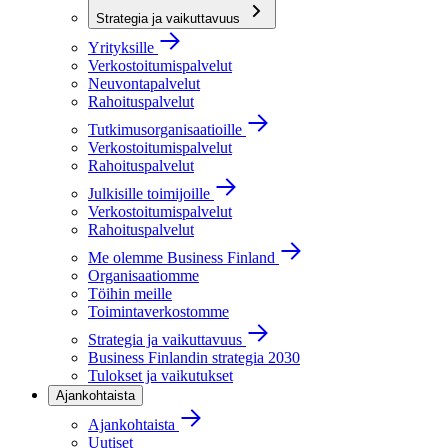
Strategia ja vaikuttavuus
Yrityksille
Verkostoitumispalvelut
Neuvontapalvelut
Rahoituspalvelut
Tutkimusorganisaatioille
Verkostoitumispalvelut
Rahoituspalvelut
Julkisille toimijoille
Verkostoitumispalvelut
Rahoituspalvelut
Me olemme Business Finland
Organisaatiomme
Töihin meille
Toimintaverkostomme
Strategia ja vaikuttavuus
Business Finlandin strategia 2030
Tulokset ja vaikutukset
Ajankohtaista
Ajankohtaista
Uutiset