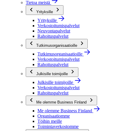
Tietoa meistä
Yrityksille
Yrityksille
Verkostoitumispalvelut
Neuvontapalvelut
Rahoituspalvelut
Tutkimusorganisaatioille
Tutkimusorganisaatioille
Verkostoitumispalvelut
Rahoituspalvelut
Julkisille toimijoille
Julkisille toimijoille
Verkostoitumispalvelut
Rahoituspalvelut
Me olemme Business Finland
Me olemme Business Finland
Organisaatiomme
Töihin meille
Toimintaverkostomme