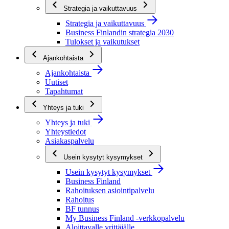
Strategia ja vaikuttavuus
Strategia ja vaikuttavuus
Business Finlandin strategia 2030
Tulokset ja vaikutukset
Ajankohtaista
Ajankohtaista
Uutiset
Tapahtumat
Yhteys ja tuki
Yhteys ja tuki
Yhteystiedot
Asiakaspalvelu
Usein kysytyt kysymykset
Usein kysytyt kysymykset
Business Finland
Rahoituksen asiointipalvelu
Rahoitus
BF tunnus
My Business Finland -verkkopalvelu
Aloittavalle yrittäjälle