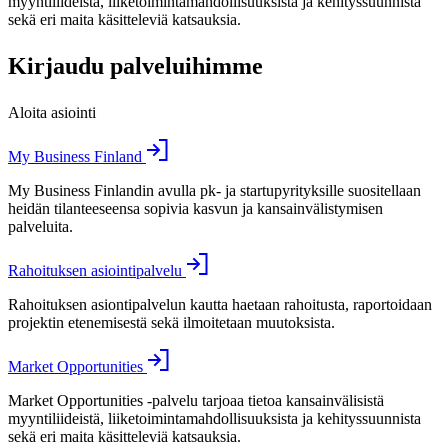
myyntiliideistä, liiketoimintamahdollisuuksista ja kehityssuunnista
sekä eri maita käsitteleviä katsauksia.
Kirjaudu palveluihimme
Aloita asiointi
My Business Finland
My Business Finlandin avulla pk- ja startupyrityksille suositellaan
heidän tilanteeseensa sopivia kasvun ja kansainvälistymisen
palveluita.
Rahoituksen asiointipalvelu
Rahoituksen asiontipalvelun kautta haetaan rahoitusta, raportoidaan
projektin etenemisestä sekä ilmoitetaan muutoksista.
Market Opportunities
Market Opportunities -palvelu tarjoaa tietoa kansainvälisistä
myyntiliideistä, liiketoimintamahdollisuuksista ja kehityssuunnista
sekä eri maita käsitteleviä katsauksia.