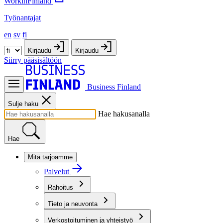
WorkinFinland
Työnantajat
en
sv
fi
Kirjaudu
Kirjaudu
Siirry pääsisältöön
Business Finland
Sulje haku
Hae hakusanalla
Hae
Mitä tarjoamme
Palvelut
Rahoitus
Tieto ja neuvonta
Verkostoituminen ja yhteistyö