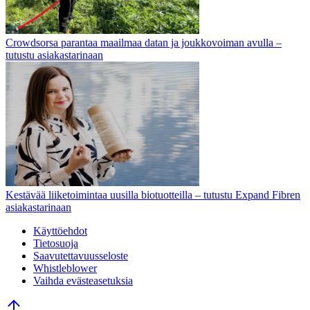
Crowdsorsa parantaa maailmaa datan ja joukkovoiman avulla –
tutustu asiakastarinaan
Kestävää liiketoimintaa uusilla biotuotteilla – tutustu Expand Fibren
asiakastarinaan
Käyttöehdot
Tietosuoja
Saavutettavuusseloste
Whistleblower
Vaihda evästeasetuksia