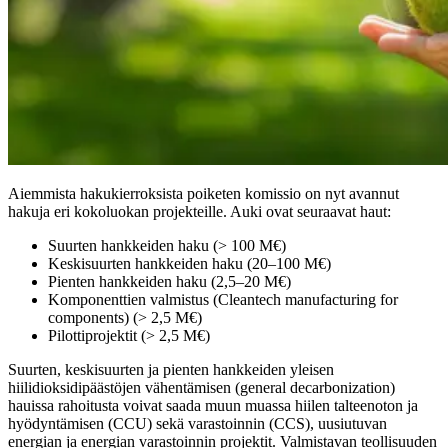
Aiemmista hakukierroksista poiketen komissio on nyt avannut
hakuja eri kokoluokan projekteille. Auki ovat seuraavat haut:
Suurten hankkeiden haku (> 100 M€)
Keskisuurten hankkeiden haku (20–100 M€)
Pienten hankkeiden haku (2,5–20 M€)
Komponenttien valmistus (Cleantech manufacturing for
components) (> 2,5 M€)
Pilottiprojektit (> 2,5 M€)
Suurten, keskisuurten ja pienten hankkeiden yleisen
hiilidioksidipäästöjen vähentämisen (general decarbonization)
hauissa rahoitusta voivat saada muun muassa hiilen talteenoton ja
hyödyntämisen (CCU) sekä varastoinnin (CCS), uusiutuvan
energian ja energian varastoinnin projektit. Valmistavan teollisuuden