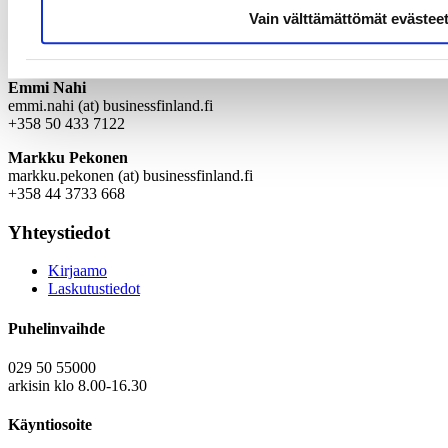
ESITYSMATERIAALIT
Vain välttämättömät evästee
Hankekohtaisen neuvonnan tarpeessa olethan yhteydessä Business
Finlandin asiantuntijoihin:
Emmi Nahi
emmi.nahi (at) businessfinland.fi
+358 50 433 7122
Markku Pekonen
markku.pekonen (at) businessfinland.fi
+358 44 3733 668
Yhteystiedot
Kirjaamo
Laskutustiedot
Puhelinvaihde
029 50 55000
arkisin klo 8.00-16.30
Käyntiosoite