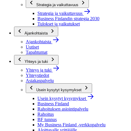
Strategia ja vaikuttavuus
Strategia ja vaikuttavuus
Business Finlandin strategia 2030
Tulokset ja vaikutukset
Ajankohtaista
Ajankohtaista
Uutiset
Tapahtumat
Yhteys ja tuki
Yhteys ja tuki
Yhteystiedot
Asiakaspalvelu
Usein kysytyt kysymykset
Usein kysytyt kysymykset
Business Finland
Rahoituksen asiointipalvelu
Rahoitus
BF tunnus
My Business Finland -verkkopalvelu
Aloittavalle yrittäjälle