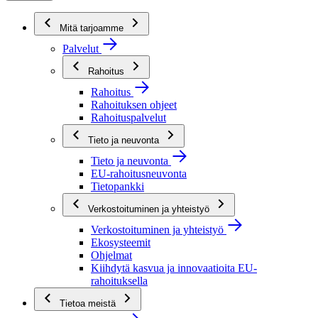
Mitä tarjoamme
Palvelut
Rahoitus
Rahoitus
Rahoituksen ohjeet
Rahoituspalvelut
Tieto ja neuvonta
Tieto ja neuvonta
EU-rahoitusneuvonta
Tietopankki
Verkostoituminen ja yhteistyö
Verkostoituminen ja yhteistyö
Ekosysteemit
Ohjelmat
Kiihdytä kasvua ja innovaatioita EU-
rahoituksella
Tietoa meistä