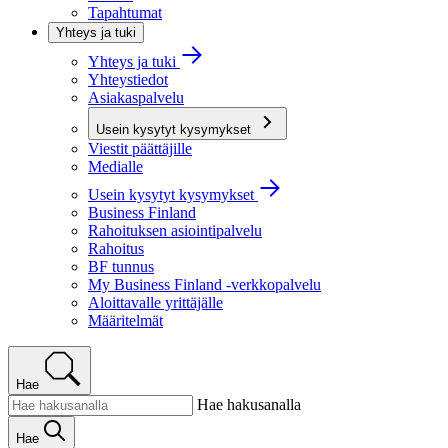
Tapahtumat
Yhteys ja tuki
Yhteys ja tuki
Yhteystiedot
Asiakaspalvelu
Usein kysytyt kysymykset
Viestit päättäjille
Medialle
Usein kysytyt kysymykset
Business Finland
Rahoituksen asiointipalvelu
Rahoitus
BF tunnus
My Business Finland -verkkopalvelu
Aloittavalle yrittäjälle
Määritelmät
Hae
Hae hakusanalla
Hae