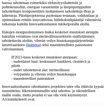
haussa rahoitetaan esimerkiksi elektrolyysilaitteisiin ja
polttokennoihin, energian varastointiin ja lämpöpumppuihin
tarkoitettujen komponenttien tuottamiseen tarkoitettuja tiloja ja
laitteistoja. Pilottiprojekteissa puolestaan testataan, validoidaan ja
optimoidaan erittäin innovatiivisia, hiilidioksidipäästöjä vähentäviä
ratkaisuja kaikilla Innovaatiorahaston tukikelpoisilla aloilla.
Hakujen monipuolistumisen lisäksi keskeiset muutokset aiempiin
hakuihin verrattuna ovat meriteollisuussektorin sisällyttäminen
rahoitettaviin aloihin, vihreän vedyn huutokauppajärjestelmän
lanseeraaminen (
lisätietoa
) sekä maantieteellisten painotusten
vahvistaminen.
IF2023-haun keskeiset muutokset aiempaan:
- uudenlaiset haut: keskisuuret hankkeet, cleantech ja
pilotit
- uudet rahoitettavat alat: meriteollisuus
- vetypankki ja vihreän vedyn huutokauppa
- maantieteelliset painotukset
Innovaatiorahaston rahoittamien projektien tulee olla riittävän kypsiä
suunnittelun, liiketoimintamallin sekä rahoitus- ja oikeudellisen
mallin osalta, mutta projekti ei saa olla vielä käynnistynyt.
Arviointikriteerit ovat: