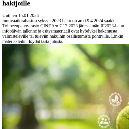
hakijoille
Uutinen 15.01.2024
Innovaatiorahaston syksyn 2023 haku on auki 9.4.2024 saakka.
Toimeenpanovirasto CINEA:n 7.12.2023 järjestämän IF2023-haun
infopäivän tallenne ja esitysmateriaali ovat hyödyksi hakemusta
valmisteleville tai tuleviin hakuihin osallistumista pohtiville. Linkin
materiaaleihin löydät tästä jutusta.