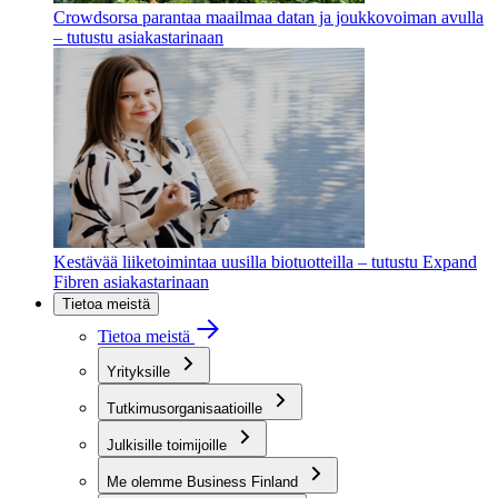
Crowdsorsa parantaa maailmaa datan ja joukkovoiman avulla
– tutustu asiakastarinaan
Kestävää liiketoimintaa uusilla biotuotteilla – tutustu Expand
Fibren asiakastarinaan
Tietoa meistä
Tietoa meistä
Yrityksille
Tutkimusorganisaatioille
Julkisille toimijoille
Me olemme Business Finland