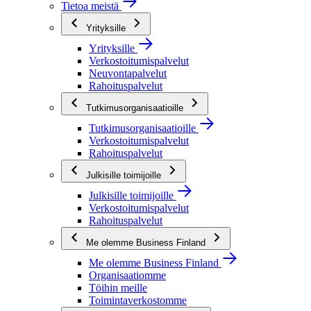
Tietoa meistä
Yrityksille
Yrityksille
Verkostoitumispalvelut
Neuvontapalvelut
Rahoituspalvelut
Tutkimusorganisaatioille
Tutkimusorganisaatioille
Verkostoitumispalvelut
Rahoituspalvelut
Julkisille toimijoille
Julkisille toimijoille
Verkostoitumispalvelut
Rahoituspalvelut
Me olemme Business Finland
Me olemme Business Finland
Organisaatiomme
Töihin meille
Toimintaverkostomme