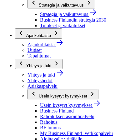
Strategia ja vaikuttavuus
Strategia ja vaikuttavuus
Business Finlandin strategia 2030
Tulokset ja vaikutukset
Ajankohtaista
Ajankohtaista
Uutiset
Tapahtumat
Yhteys ja tuki
Yhteys ja tuki
Yhteystiedot
Asiakaspalvelu
Usein kysytyt kysymykset
Usein kysytyt kysymykset
Business Finland
Rahoituksen asiointipalvelu
Rahoitus
BF tunnus
My Business Finland -verkkopalvelu
Aloittavalle yrittäjälle