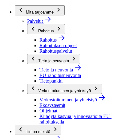
Mitä tarjoamme
Palvelut
Rahoitus
Rahoitus
Rahoituksen ohjeet
Rahoituspalvelut
Tieto ja neuvonta
Tieto ja neuvonta
EU-rahoitusneuvonta
Tietopankki
Verkostoituminen ja yhteistyö
Verkostoituminen ja yhteistyö
Ekosysteemit
Ohjelmat
Kiihdytä kasvua ja innovaatioita EU-
rahoituksella
Tietoa meistä