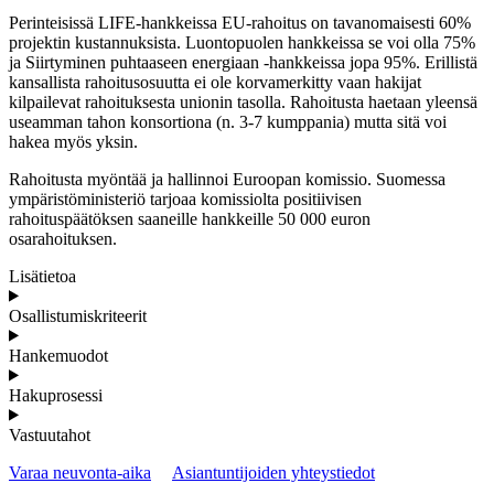
Perinteisissä LIFE-hankkeissa EU-rahoitus on tavanomaisesti 60%
projektin kustannuksista. Luontopuolen hankkeissa se voi olla 75%
ja Siirtyminen puhtaaseen energiaan -hankkeissa jopa 95%. Erillistä
kansallista rahoitusosuutta ei ole korvamerkitty vaan hakijat
kilpailevat rahoituksesta unionin tasolla. Rahoitusta haetaan yleensä
useamman tahon konsortiona (n. 3-7 kumppania) mutta sitä voi
hakea myös yksin.
Rahoitusta myöntää ja hallinnoi Euroopan komissio. Suomessa
ympäristöministeriö tarjoaa komissiolta positiivisen
rahoituspäätöksen saaneille hankkeille 50 000 euron
osarahoituksen.
Lisätietoa
Osallistumiskriteerit
Hankemuodot
Hakuprosessi
Vastuutahot
Varaa neuvonta-aika
Asiantuntijoiden yhteystiedot