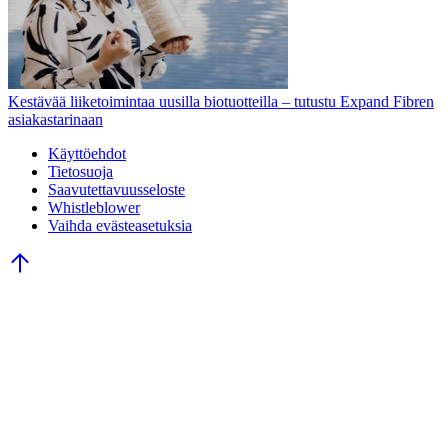
Kestävää liiketoimintaa uusilla biotuotteilla – tutustu Expand Fibren
asiakastarinaan
Käyttöehdot
Tietosuoja
Saavutettavuusseloste
Whistleblower
Vaihda evästeasetuksia