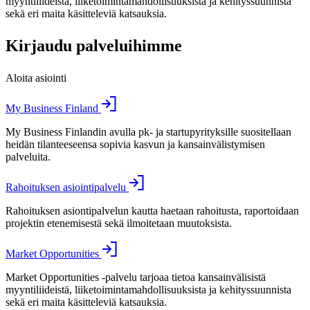
myyntiliideistä, liiketoimintamahdollisuuksista ja kehityssuunnista
sekä eri maita käsitteleviä katsauksia.
Kirjaudu palveluihimme
Aloita asiointi
My Business Finland
My Business Finlandin avulla pk- ja startupyrityksille suositellaan
heidän tilanteeseensa sopivia kasvun ja kansainvälistymisen
palveluita.
Rahoituksen asiointipalvelu
Rahoituksen asiontipalvelun kautta haetaan rahoitusta, raportoidaan
projektin etenemisestä sekä ilmoitetaan muutoksista.
Market Opportunities
Market Opportunities -palvelu tarjoaa tietoa kansainvälisistä
myyntiliideistä, liiketoimintamahdollisuuksista ja kehityssuunnista
sekä eri maita käsitteleviä katsauksia.