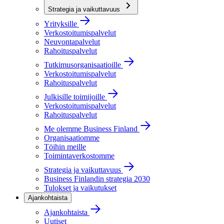
Strategia ja vaikuttavuus
Yrityksille
Verkostoitumispalvelut
Neuvontapalvelut
Rahoituspalvelut
Tutkimusorganisaatioille
Verkostoitumispalvelut
Rahoituspalvelut
Julkisille toimijoille
Verkostoitumispalvelut
Rahoituspalvelut
Me olemme Business Finland
Organisaatiomme
Töihin meille
Toimintaverkostomme
Strategia ja vaikuttavuus
Business Finlandin strategia 2030
Tulokset ja vaikutukset
Ajankohtaista
Ajankohtaista
Uutiset