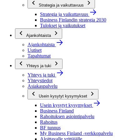
Strategia ja vaikuttavuus
Strategia ja vaikuttavuus
Business Finlandin strategia 2030
Tulokset ja vaikutukset
Ajankohtaista
Ajankohtaista
Uutiset
Tapahtumat
Yhteys ja tuki
Yhteys ja tuki
Yhteystiedot
Asiakaspalvelu
Usein kysytyt kysymykset
Usein kysytyt kysymykset
Business Finland
Rahoituksen asiointipalvelu
Rahoitus
BF tunnus
My Business Finland -verkkopalvelu
Aloittavalle yrittäjälle