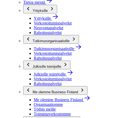
Tietoa meistä
Yrityksille
Yrityksille
Verkostoitumispalvelut
Neuvontapalvelut
Rahoituspalvelut
Tutkimusorganisaatioille
Tutkimusorganisaatioille
Verkostoitumispalvelut
Rahoituspalvelut
Julkisille toimijoille
Julkisille toimijoille
Verkostoitumispalvelut
Rahoituspalvelut
Me olemme Business Finland
Me olemme Business Finland
Organisaatiomme
Töihin meille
Toimintaverkostomme