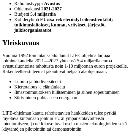
Rahoitustyyppi
A
vustus
Ohjelmakausi
2021-2027
Budjetti
5,4 miljardia
Kohderyhmä
EU:ssa rekisteröidyt oikeushenkilöt;
tutkimuslaitokset,
k
unnat, yritykset, järjestöt,
julkisorganisaatiot
Yleiskuvaus
Vuonna 1992 toimintansa aloittanut LIFE-ohjelma tarjoaa
toimintakaudella 2021—2027 yhteensä 5,4 miljardia euroa
avustusluontoista rahoitusta noin 1-10 miljoonan euron projekteille.
Rakenteellisesti teemat jakautuvat neljään alaohjelmaan:
Luonto ja biodiversiteetti
Kiertotalous ja elämänlaatu
Ilmastonmuutoksen hillitseminen ja siihen sopeutuminen
Siirtyminen puhtaaseen energiaan
LIFE-ohjelman kautta rahoitettavien hankkeiden tulee pyrkiä
myötävaikuttamaan jonkun EU:n ympäristötavoitteista
toteutumiseen, ja ne fokusoituvat usein uusien teknologioiden sekä
käytäntöjen pilotointiin tai demonstrointiin.