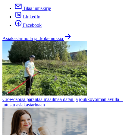
Tilaa uutiskirje
LinkedIn
Facebook
Asiakastarinoita ja -kokemuksia
Crowdsorsa parantaa maailmaa datan ja joukkovoiman avulla –
tutustu asiakastarinaan