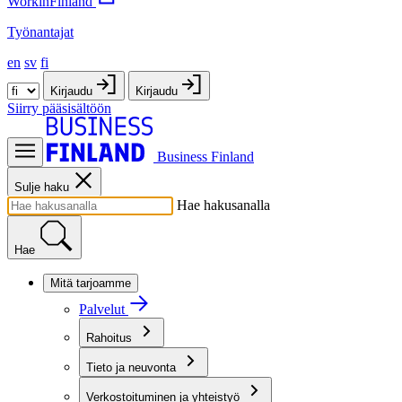
WorkinFinland
Työnantajat
en
sv
fi
Kirjaudu
Kirjaudu
Siirry pääsisältöön
Business Finland
Sulje haku
Hae hakusanalla
Hae
Mitä tarjoamme
Palvelut
Rahoitus
Tieto ja neuvonta
Verkostoituminen ja yhteistyö