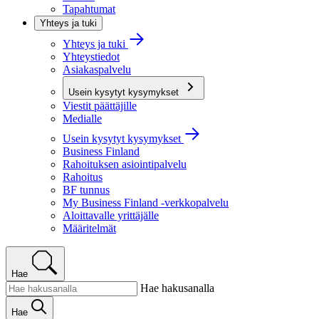
Tapahtumat
Yhteys ja tuki
Yhteys ja tuki
Yhteystiedot
Asiakaspalvelu
Usein kysytyt kysymykset
Viestit päättäjille
Medialle
Usein kysytyt kysymykset
Business Finland
Rahoituksen asiointipalvelu
Rahoitus
BF tunnus
My Business Finland -verkkopalvelu
Aloittavalle yrittäjälle
Määritelmät
Hae
Hae hakusanalla
Hae