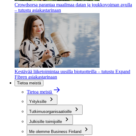
Crowdsorsa parantaa maailmaa datan ja joukkovoiman avulla
– tutustu asiakastarinaan
Kestävää liiketoimintaa uusilla biotuotteilla – tutustu Expand
Fibren asiakastarinaan
Tietoa meistä
Tietoa meistä
Yrityksille
Tutkimusorganisaatioille
Julkisille toimijoille
Me olemme Business Finland