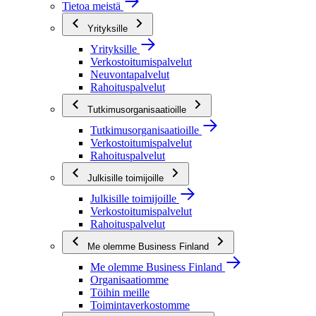
Tietoa meistä
Yrityksille
Yrityksille
Verkostoitumispalvelut
Neuvontapalvelut
Rahoituspalvelut
Tutkimusorganisaatioille
Tutkimusorganisaatioille
Verkostoitumispalvelut
Rahoituspalvelut
Julkisille toimijoille
Julkisille toimijoille
Verkostoitumispalvelut
Rahoituspalvelut
Me olemme Business Finland
Me olemme Business Finland
Organisaatiomme
Töihin meille
Toimintaverkostomme