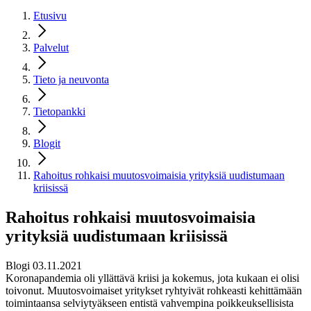
Etusivu
Palvelut
Tieto ja neuvonta
Tietopankki
Blogit
Rahoitus rohkaisi muutosvoimaisia yrityksiä uudistumaan
kriisissä
Rahoitus rohkaisi muutosvoimaisia
yrityksiä uudistumaan kriisissä
Blogi 03.11.2021
Koronapandemia oli yllättävä kriisi ja kokemus, jota kukaan ei olisi
toivonut. Muutosvoimaiset yritykset ryhtyivät rohkeasti kehittämään
toimintaansa selviytyäkseen entistä vahvempina poikkeuksellisista