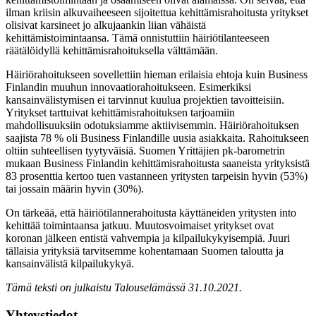
ilman kriisin alkuvaiheeseen sijoitettua kehittämisrahoitusta yritykset
olisivat karsineet jo alkujaankin liian vähäistä
kehittämistoimintaansa. Tämä onnistuttiin häiriötilanteeseen
räätälöidyllä kehittämisrahoituksella välttämään.
Häiriörahoitukseen sovellettiin hieman erilaisia ehtoja kuin Business
Finlandin muuhun innovaatiorahoitukseen. Esimerkiksi
kansainvälistymisen ei tarvinnut kuulua projektien tavoitteisiin.
Yritykset tarttuivat kehittämisrahoituksen tarjoamiin
mahdollisuuksiin odotuksiamme aktiivisemmin. Häiriörahoituksen
saajista 78 % oli Business Finlandille uusia asiakkaita. Rahoitukseen
oltiin suhteellisen tyytyväisiä. Suomen Yrittäjien pk-barometrin
mukaan Business Finlandin kehittämisrahoitusta saaneista yrityksistä
83 prosenttia kertoo tuen vastanneen yritysten tarpeisin hyvin (53%)
tai jossain määrin hyvin (30%).
On tärkeää, että häiriötilannerahoitusta käyttäneiden yritysten into
kehittää toimintaansa jatkuu. Muutosvoimaiset yritykset ovat
koronan jälkeen entistä vahvempia ja kilpailukykyisempiä. Juuri
tällaisia yrityksiä tarvitsemme kohentamaan Suomen taloutta ja
kansainvälistä kilpailukykyä.
Tämä teksti on julkaistu Talouselämässä 31.10.2021.
Yhteystiedot