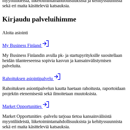
myyntiliideistä, liiketoimintamahdollisuuksista ja kehityssuunnista
sekä eri maita käsitteleviä katsauksia.
Kirjaudu palveluihimme
Aloita asiointi
My Business Finland
My Business Finlandin avulla pk- ja startupyrityksille suositellaan
heidän tilanteeseensa sopivia kasvun ja kansainvälistymisen
palveluita.
Rahoituksen asiointipalvelu
Rahoituksen asiontipalvelun kautta haetaan rahoitusta, raportoidaan
projektin etenemisestä sekä ilmoitetaan muutoksista.
Market Opportunities
Market Opportunities -palvelu tarjoaa tietoa kansainvälisistä
myyntiliideistä, liiketoimintamahdollisuuksista ja kehityssuunnista
sekä eri maita käsitteleviä katsauksia.