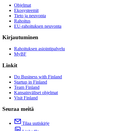
Ohjelmat
Ekosysteemit
Tieto ja neuvonta
Rahoitus
EU-rahoituksen neuvonta
Kirjautuminen
Rahoituksen asiointipalvelu
MyBF
Linkit
Do Business with Finland
Startup in Finland
Team Finland
Kansainväliset ohjelmat
Visit Finland
Seuraa meitä
Tilaa uutiskirje