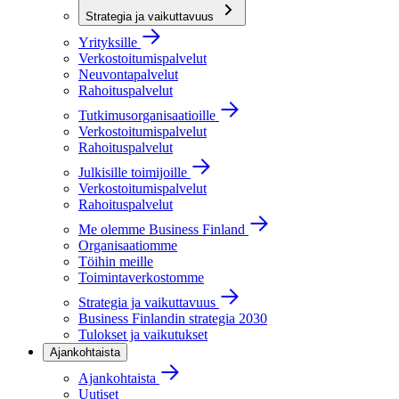
Strategia ja vaikuttavuus
Yrityksille
Verkostoitumispalvelut
Neuvontapalvelut
Rahoituspalvelut
Tutkimusorganisaatioille
Verkostoitumispalvelut
Rahoituspalvelut
Julkisille toimijoille
Verkostoitumispalvelut
Rahoituspalvelut
Me olemme Business Finland
Organisaatiomme
Töihin meille
Toimintaverkostomme
Strategia ja vaikuttavuus
Business Finlandin strategia 2030
Tulokset ja vaikutukset
Ajankohtaista
Ajankohtaista
Uutiset