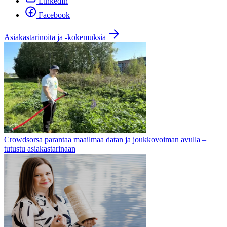
LinkedIn
Facebook
Asiakastarinoita ja -kokemuksia
Crowdsorsa parantaa maailmaa datan ja joukkovoiman avulla –
tutustu asiakastarinaan