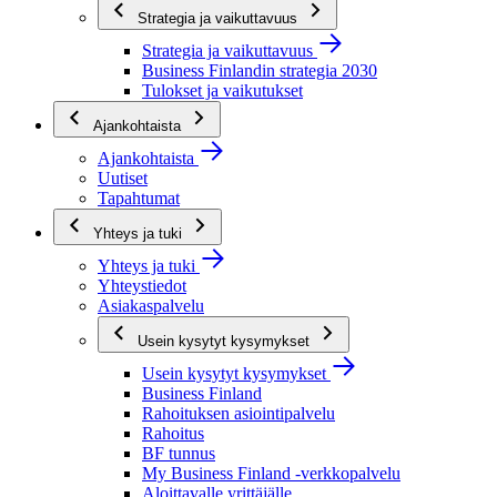
Strategia ja vaikuttavuus
Strategia ja vaikuttavuus
Business Finlandin strategia 2030
Tulokset ja vaikutukset
Ajankohtaista
Ajankohtaista
Uutiset
Tapahtumat
Yhteys ja tuki
Yhteys ja tuki
Yhteystiedot
Asiakaspalvelu
Usein kysytyt kysymykset
Usein kysytyt kysymykset
Business Finland
Rahoituksen asiointipalvelu
Rahoitus
BF tunnus
My Business Finland -verkkopalvelu
Aloittavalle yrittäjälle