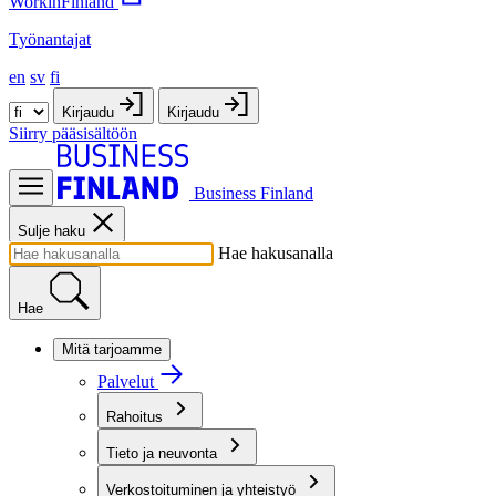
WorkinFinland
Työnantajat
en
sv
fi
Kirjaudu
Kirjaudu
Siirry pääsisältöön
Business Finland
Sulje haku
Hae hakusanalla
Hae
Mitä tarjoamme
Palvelut
Rahoitus
Tieto ja neuvonta
Verkostoituminen ja yhteistyö