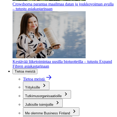
Crowdsorsa parantaa maailmaa datan ja joukkovoiman avulla
– tutustu asiakastarinaan
Kestävää liiketoimintaa uusilla biotuotteilla – tutustu Expand
Fibren asiakastarinaan
Tietoa meistä
Tietoa meistä
Yrityksille
Tutkimusorganisaatioille
Julkisille toimijoille
Me olemme Business Finland