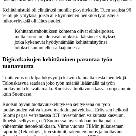
Kehittämistuki oli elintärkeä monille pk-yrityksille. Tuen saajista 96
% oli pk-yrityksiä, joista alle kymmenen henkilöä työllistäviä
mikroyrityksiä oli lähes puolet.
Kehittämisrahoituksen kohteena olivat elinkelpoiset,
mutta koronan talousvaikutuksista kärsineet yritykset,
jotka kykenevät hyödyntämään kehittämistyönsä
tulokset suunnitellussa laajuudessa.
Digiratkaisujen kehittäminen parantaa työn
tuottavuutta
Tuottavuus on kilpailukyvyn ja kasvun kannalta keskeinen tekijä.
Talouskasvua saadaan joko työn määrää lisäämällä tai työn
tuottavuutta kasvattamalla. Ruotsissa tuottavuus kasvaa nopeammin
kuin Suomessa.
Ruotsin hyvän tuottavuuskehityksen selityksenä on työn
tuottavuuden vahva kasvu markkinapalveluissa. Erityisen heikosti
Suomi pärjää verrattaessa ICT-investointien vaikutusta kasvuun.
Ilmeisin selitys on, että Suomessa investoidaan muita maita
vähemmän tietotekniikkaan. Viime vuonna TEMin julkaiseman
raportin (Teknologia, investoinnit, rakennemuutos ja tuottavuus –