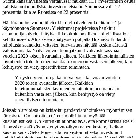
Suomi kansainvälisessä vertailussa) mukaan ICT-investointien osuus
kaikista tuotannollisista investoinneista on Suomessa vain 12
prosenttia, kun se Ruotsissa on 22 prosenttia.
Häiriörahoitus vauhditti etenkin digipalvelujen kehittämistä ja
käyttöönottoa Suomessa. Yleisimmät projekteissa hankitut
asiantuntijapalvelut liittyivät liiketoimintamallien ja digitalisaation
kehittämiseen. Alustavien analyysien pohjalta Business Finlandin
rahoitusta saaneiden yritysten tulevaisuus näyttää keskimääräistä
valoisammalta. Yritysten vienti on jatkanut vahvasti kasvuaan
vuoden 2020 toisen kvartaalin jälkeen. Kaikkien liiketoiminnallisten
tavoitteiden toteutuminen nähdään kuitenkin vasta sen jälkeen, kun
kehitystyö on viety operatiiviseen toimintaan.
Yritysten vienti on jatkanut vahvasti kasvuaan vuoden
2020 toisen kvartaalin jälkeen. Kaikkien
liiketoiminnallisten tavoitteiden toteutuminen nähdään
kuitenkin vasta sen jälkeen, kun kehitystyö on viety
operatiiviseen toimintaan.
Joissakin arvioissa on kritisoitu pandemiarahoituksen myöntämisen
järjestystä. On katsottu, että ensin olisi tullut myöntää
kustannustukea. On kuitenkin huomioitava, että koronakriisiä edelsi
finanssikriisistä käynnistynyt vuosikymmenen kestänyt heikon
kasvun kausi. Sekä kone- ja laiteinvestoinnit sekä investoinnit
kehittämistoimintaan ja osaamiseen olivat alamaissa. On selvää, että