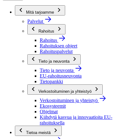
Mitä tarjoamme
Palvelut
Rahoitus
Rahoitus
Rahoituksen ohjeet
Rahoituspalvelut
Tieto ja neuvonta
Tieto ja neuvonta
EU-rahoitusneuvonta
Tietopankki
Verkostoituminen ja yhteistyö
Verkostoituminen ja yhteistyö
Ekosysteemit
Ohjelmat
Kiihdytä kasvua ja innovaatioita EU-
rahoituksella
Tietoa meistä