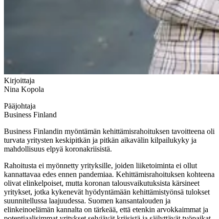
Kirjoittaja
Nina Kopola
Pääjohtaja
Business Finland
Business Finlandin myöntämän kehittämisrahoituksen tavoitteena oli
turvata yritysten keskipitkän ja pitkän aikavälin kilpailukyky ja
mahdollisuus elpyä koronakriisistä.
Rahoitusta ei myönnetty yrityksille, joiden liiketoiminta ei ollut
kannattavaa edes ennen pandemiaa. Kehittämisrahoituksen kohteena
olivat elinkelpoiset, mutta koronan talousvaikutuksista kärsineet
yritykset, jotka kykenevät hyödyntämään kehittämistyönsä tulokset
suunnitellussa laajuudessa. Suomen kansantalouden ja
elinkeinoelämän kannalta on tärkeää, että etenkin arvokkaimmat ja
potentiaalisimmat yritykset selviävät kriisistä ja säilyttävät työpaikat.