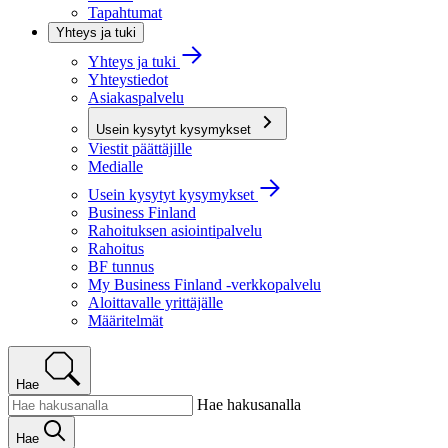
Tapahtumat
Yhteys ja tuki
Yhteys ja tuki
Yhteystiedot
Asiakaspalvelu
Usein kysytyt kysymykset
Viestit päättäjille
Medialle
Usein kysytyt kysymykset
Business Finland
Rahoituksen asiointipalvelu
Rahoitus
BF tunnus
My Business Finland -verkkopalvelu
Aloittavalle yrittäjälle
Määritelmät
Hae
Hae hakusanalla
Hae