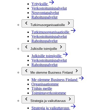
Yrityksille
Verkostoitumispalvelut
Neuvontapalvelut
Rahoituspalvelut
Tutkimusorganisaatioille
Tutkimusorganisaatioille
Verkostoitumispalvelut
Rahoituspalvelut
Julkisille toimijoille
Julkisille toimijoille
Verkostoitumispalvelut
Rahoituspalvelut
Me olemme Business Finland
Me olemme Business Finland
Organisaatiomme
Töihin meille
Toimintaverkostomme
Strategia ja vaikuttavuus
Strategia ja vaikuttavuus