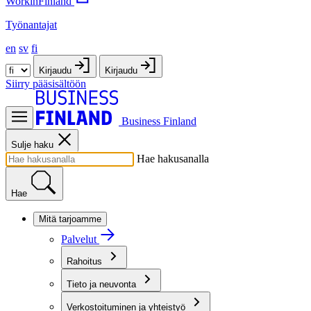
WorkinFinland
Työnantajat
en
sv
fi
Kirjaudu
Kirjaudu
Siirry pääsisältöön
Business Finland
Sulje haku
Hae hakusanalla
Hae
Mitä tarjoamme
Palvelut
Rahoitus
Tieto ja neuvonta
Verkostoituminen ja yhteistyö