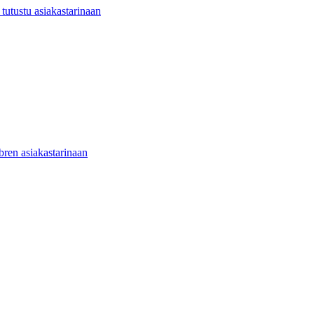
utustu asiakastarinaan
ibren asiakastarinaan