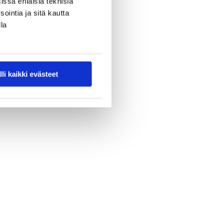
ssa erilaisia teknisiä
ointia ja sitä kautta
la
lli kaikki evästeet