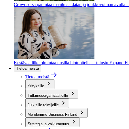
Crowdsorsa parantaa maailmaa datan ja joukkovoiman avulla – t
Kestävää liiketoimintaa uusilla biotuotteilla – tutustu Expand F
Tietoa meistä
Tietoa meistä
Yrityksille
Tutkimusorganisaatioille
Julkisille toimijoille
Me olemme Business Finland
Strategia ja vaikuttavuus