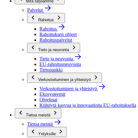
Mitä tarjoamme
Palvelut
Rahoitus
Rahoitus
Rahoituksen ohjeet
Rahoituspalvelut
Tieto ja neuvonta
Tieto ja neuvonta
EU-rahoitusneuvonta
Tietopankki
Verkostoituminen ja yhteistyö
Verkostoituminen ja yhteistyö
Ekosysteemit
Ohjelmat
Kiihdytä kasvua ja innovaatioita EU-rahoituksella
Tietoa meistä
Tietoa meistä
Yrityksille