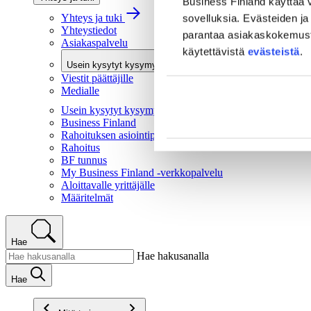
Business Finland käyttää v
Yhteys ja tuki
sovelluksia. Evästeiden ja 
Yhteystiedot
parantaa asiakaskokemusta 
Asiakaspalvelu
käytettävistä
evästeistä
.
Usein kysytyt kysymykset
Viestit päättäjille
Medialle
Usein kysytyt kysymykset
Business Finland
Rahoituksen asiointipalvelu
Rahoitus
BF tunnus
My Business Finland -verkkopalvelu
Aloittavalle yrittäjälle
Määritelmät
Hae
Hae hakusanalla
Hae