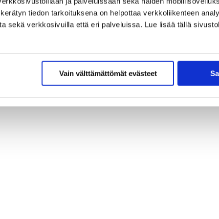
erkkosivustoillaan ja palveluissaan sekä näiden mobiilisovelluksi
kerätyn tiedon tarkoituksena on helpottaa verkkoliikenteen analys
sekä verkkosivuilla että eri palveluissa. Lue lisää tällä sivustol
Vain välttämättömät evästeet
Sa