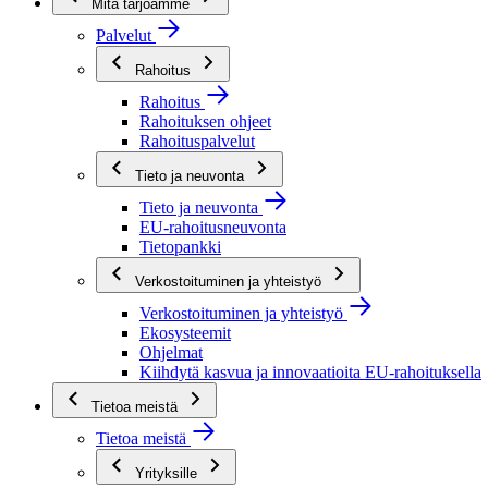
Mitä tarjoamme
Palvelut
Rahoitus
Rahoitus
Rahoituksen ohjeet
Rahoituspalvelut
Tieto ja neuvonta
Tieto ja neuvonta
EU-rahoitusneuvonta
Tietopankki
Verkostoituminen ja yhteistyö
Verkostoituminen ja yhteistyö
Ekosysteemit
Ohjelmat
Kiihdytä kasvua ja innovaatioita EU-rahoituksella
Tietoa meistä
Tietoa meistä
Yrityksille