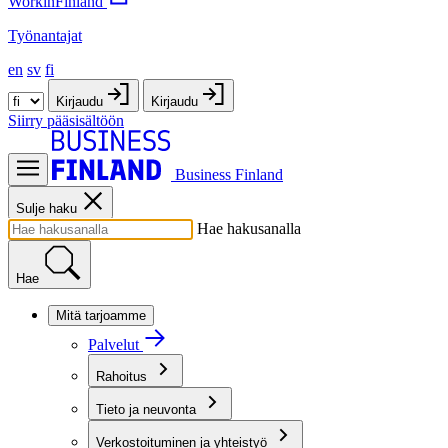
WorkinFinland
Työnantajat
en
sv
fi
Kirjaudu
Kirjaudu
Siirry pääsisältöön
Business Finland
Sulje haku
Hae hakusanalla
Hae
Mitä tarjoamme
Palvelut
Rahoitus
Tieto ja neuvonta
Verkostoituminen ja yhteistyö