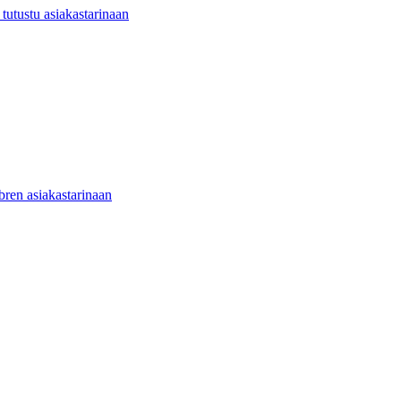
utustu asiakastarinaan
ibren asiakastarinaan