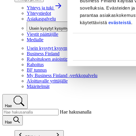
Business Finland käyttää v
Yhteys ja tuki
sovelluksia. Evästeiden ja 
Yhteystiedot
parantaa asiakaskokemusta 
Asiakaspalvelu
käytettävistä
evästeistä
.
Usein kysytyt kysymykset
Viestit päättäjille
Medialle
Usein kysytyt kysymykset
Business Finland
Rahoituksen asiointipalvelu
Rahoitus
BF tunnus
My Business Finland -verkkopalvelu
Aloittavalle yrittäjälle
Määritelmät
Hae
Hae hakusanalla
Hae