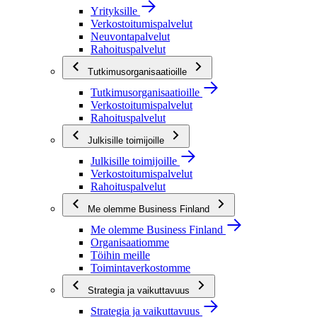
Yrityksille
Verkostoitumispalvelut
Neuvontapalvelut
Rahoituspalvelut
Tutkimusorganisaatioille
Tutkimusorganisaatioille
Verkostoitumispalvelut
Rahoituspalvelut
Julkisille toimijoille
Julkisille toimijoille
Verkostoitumispalvelut
Rahoituspalvelut
Me olemme Business Finland
Me olemme Business Finland
Organisaatiomme
Töihin meille
Toimintaverkostomme
Strategia ja vaikuttavuus
Strategia ja vaikuttavuus