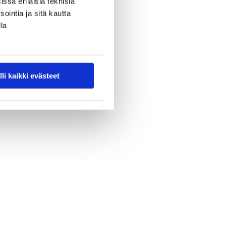
ssa erilaisia teknisiä
ointia ja sitä kautta
la
lli kaikki evästeet