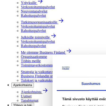
Yrityksille
Verkostoitumispalvelut
Neuvontapalvelut
Rahoituspalvelut
Tutkimusorganisaatioille
Verkostoitumispalvelut
Rahoituspalvelut
Julkisille toimijoille
Verkostoitumispalvelut
Rahoituspalvelut
Me olemme Business Finland
Organisaatiomme
Töihin meille
Toimintaverkostomme
Strategia ja vaikuttavuus
Business Finlandin strategia 2030
Tulokset ja vaikutukset
Suostumus
Ajankohtaista
Ajankohtaista
Uutiset
Tämä sivusto käyttää eväs
Tapahtumat
Yhteys ja tuki