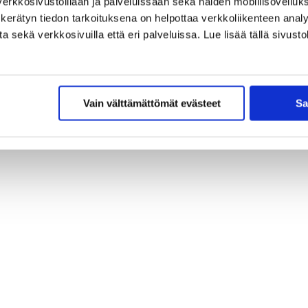
erkkosivustoillaan ja palveluissaan sekä näiden mobiilisovelluksi
kerätyn tiedon tarkoituksena on helpottaa verkkoliikenteen analys
sekä verkkosivuilla että eri palveluissa. Lue lisää tällä sivustol
Vain välttämättömät evästeet
Sa