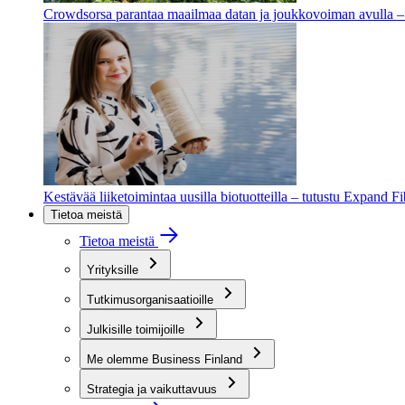
Crowdsorsa parantaa maailmaa datan ja joukkovoiman avulla – t
Kestävää liiketoimintaa uusilla biotuotteilla – tutustu Expand F
Tietoa meistä
Tietoa meistä
Yrityksille
Tutkimusorganisaatioille
Julkisille toimijoille
Me olemme Business Finland
Strategia ja vaikuttavuus