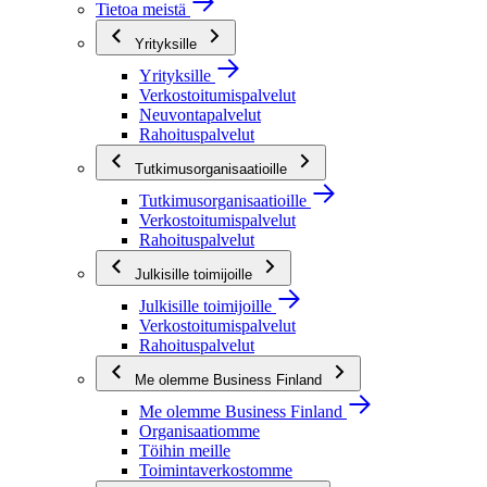
Tietoa meistä
Yrityksille
Yrityksille
Verkostoitumispalvelut
Neuvontapalvelut
Rahoituspalvelut
Tutkimusorganisaatioille
Tutkimusorganisaatioille
Verkostoitumispalvelut
Rahoituspalvelut
Julkisille toimijoille
Julkisille toimijoille
Verkostoitumispalvelut
Rahoituspalvelut
Me olemme Business Finland
Me olemme Business Finland
Organisaatiomme
Töihin meille
Toimintaverkostomme