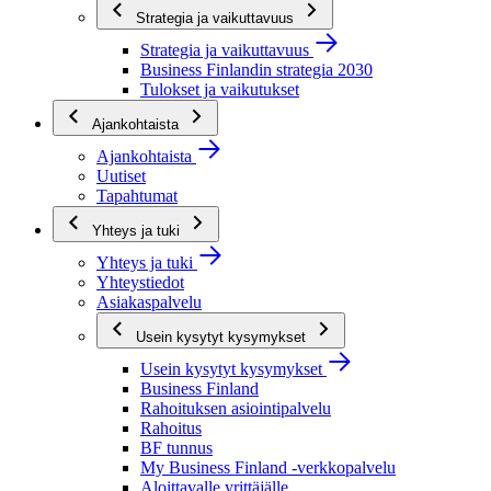
Strategia ja vaikuttavuus
Strategia ja vaikuttavuus
Business Finlandin strategia 2030
Tulokset ja vaikutukset
Ajankohtaista
Ajankohtaista
Uutiset
Tapahtumat
Yhteys ja tuki
Yhteys ja tuki
Yhteystiedot
Asiakaspalvelu
Usein kysytyt kysymykset
Usein kysytyt kysymykset
Business Finland
Rahoituksen asiointipalvelu
Rahoitus
BF tunnus
My Business Finland -verkkopalvelu
Aloittavalle yrittäjälle