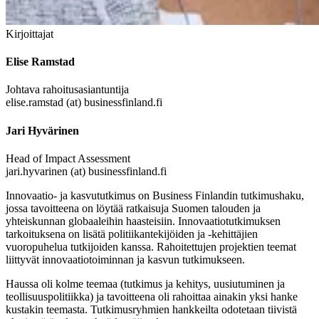
Kirjoittajat
Elise Ramstad
Johtava rahoitusasiantuntija
elise.ramstad (at) businessfinland.fi
Jari Hyvärinen
Head of Impact Assessment
jari.hyvarinen (at) businessfinland.fi
Innovaatio- ja kasvututkimus on Business Finlandin tutkimushaku,
jossa tavoitteena on löytää ratkaisuja Suomen talouden ja
yhteiskunnan globaaleihin haasteisiin. Innovaatiotutkimuksen
tarkoituksena on lisätä politiikantekijöiden ja -kehittäjien
vuoropuhelua tutkijoiden kanssa. Rahoitettujen projektien teemat
liittyvät innovaatiotoiminnan ja kasvun tutkimukseen.
Haussa oli kolme teemaa (tutkimus ja kehitys, uusiutuminen ja
teollisuuspolitiikka) ja tavoitteena oli rahoittaa ainakin yksi hanke
kustakin teemasta. Tutkimusryhmien hankkeilta odotetaan tiivistä