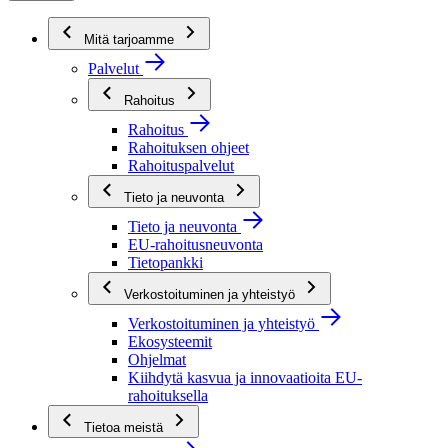
Mitä tarjoamme
Palvelut
Rahoitus
Rahoitus
Rahoituksen ohjeet
Rahoituspalvelut
Tieto ja neuvonta
Tieto ja neuvonta
EU-rahoitusneuvonta
Tietopankki
Verkostoituminen ja yhteistyö
Verkostoituminen ja yhteistyö
Ekosysteemit
Ohjelmat
Kiihdytä kasvua ja innovaatioita EU-
rahoituksella
Tietoa meistä