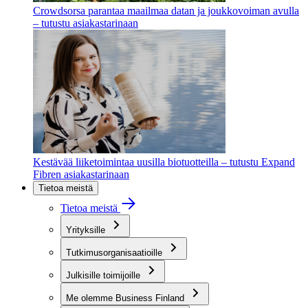
Crowdsorsa parantaa maailmaa datan ja joukkovoiman avulla
– tutustu asiakastarinaan
Kestävää liiketoimintaa uusilla biotuotteilla – tutustu Expand
Fibren asiakastarinaan
Tietoa meistä
Tietoa meistä
Yrityksille
Tutkimusorganisaatioille
Julkisille toimijoille
Me olemme Business Finland