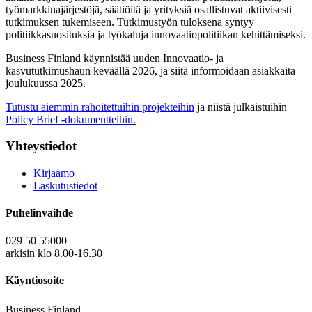
työmarkkinajärjestöjä, säätiöitä ja yrityksiä osallistuvat aktiivisesti
tutkimuksen tukemiseen. Tutkimustyön tuloksena syntyy
politiikkasuosituksia ja työkaluja innovaatiopolitiikan kehittämiseksi.
Business Finland käynnistää uuden Innovaatio- ja
kasvututkimushaun keväällä 2026, ja siitä informoidaan asiakkaita
joulukuussa 2025.
Tutustu aiemmin rahoitettuihin projekteihin
ja niistä julkaistuihin
Policy Brief -dokumentteihin.
Yhteystiedot
Kirjaamo
Laskutustiedot
Puhelinvaihde
029 50 55000
arkisin klo 8.00-16.30
Käyntiosoite
Business Finland