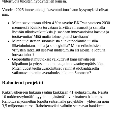
yhteistyötä tulosten hyödyntäjien kanssa.
Vuoden 2025 innovaatio- ja kasvututkimushaun kysymyksiä olivat
mm.
Miten saavutetaan t&k:n 4 %:n tavoite BKT:sta vuoteen 2030
mennessä? Kuinka turvataan tarvittavat resurssit ja samalla
lisätään ulkoisvaikutuksia ja saadaan innovaatioista kasvua ja
tuottavuutta? Mitä muita toimenpiteitä tarvitaan?
Miten uudistetaan suomalaista elinkeinoelämää uusilla
liiketoimintamalleilla ja strategioilla? Miten erikokoisten
yritysten ratkaisut lisäävät uudistumista eri aloilla ja lopulta
luovaa tuhoa?
Geopoliittiset muutokset vaikuttavat kansainväliseen
kilpailuun ja yritysten toiminta- ja innovaatioympäristöön.
Miten uudet teollisuuspoliittiset valinnat globaalitasolla
vaikuttavat pieniin avotalouksiin kuten Suomeen?
Rahoitetut projektit
Kaksivaiheiseen hakuun saatiin kaikkiaan 41 aiehakemusta. Näistä
10 tutkimusryhmältä pyydettiin jättämään varsinainen hakemus.
Rahoitus myönnettiin lopulta seitsemälle projektille – yhteensä noin
3,5 miljoonaa euroa. Rahoitettaviksi valittiin seuraavat hankkeet: