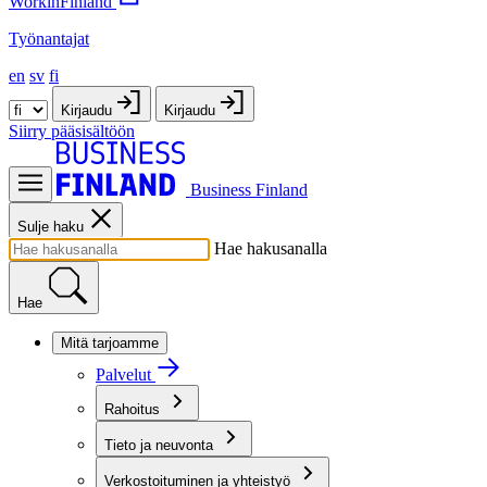
WorkinFinland
Työnantajat
en
sv
fi
Kirjaudu
Kirjaudu
Siirry pääsisältöön
Business Finland
Sulje haku
Hae hakusanalla
Hae
Mitä tarjoamme
Palvelut
Rahoitus
Tieto ja neuvonta
Verkostoituminen ja yhteistyö