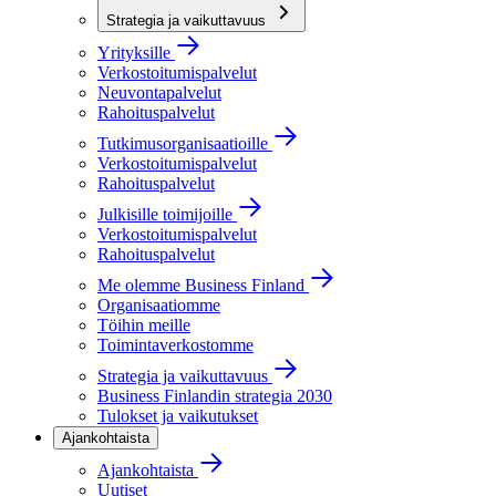
Strategia ja vaikuttavuus
Yrityksille
Verkostoitumispalvelut
Neuvontapalvelut
Rahoituspalvelut
Tutkimusorganisaatioille
Verkostoitumispalvelut
Rahoituspalvelut
Julkisille toimijoille
Verkostoitumispalvelut
Rahoituspalvelut
Me olemme Business Finland
Organisaatiomme
Töihin meille
Toimintaverkostomme
Strategia ja vaikuttavuus
Business Finlandin strategia 2030
Tulokset ja vaikutukset
Ajankohtaista
Ajankohtaista
Uutiset