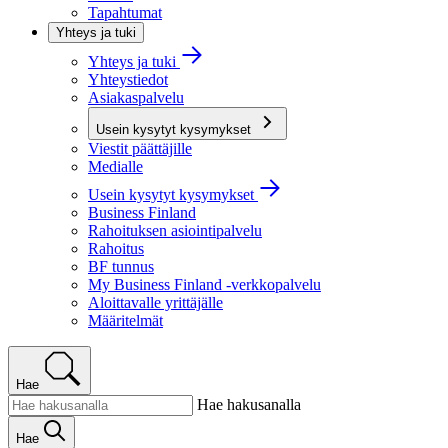
Tapahtumat
Yhteys ja tuki
Yhteys ja tuki
Yhteystiedot
Asiakaspalvelu
Usein kysytyt kysymykset
Viestit päättäjille
Medialle
Usein kysytyt kysymykset
Business Finland
Rahoituksen asiointipalvelu
Rahoitus
BF tunnus
My Business Finland -verkkopalvelu
Aloittavalle yrittäjälle
Määritelmät
Hae
Hae hakusanalla
Hae