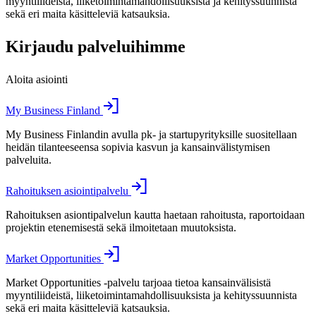
myyntiliideistä, liiketoimintamahdollisuuksista ja kehityssuunnista
sekä eri maita käsitteleviä katsauksia.
Kirjaudu palveluihimme
Aloita asiointi
My Business Finland
My Business Finlandin avulla pk- ja startupyrityksille suositellaan
heidän tilanteeseensa sopivia kasvun ja kansainvälistymisen
palveluita.
Rahoituksen asiointipalvelu
Rahoituksen asiontipalvelun kautta haetaan rahoitusta, raportoidaan
projektin etenemisestä sekä ilmoitetaan muutoksista.
Market Opportunities
Market Opportunities -palvelu tarjoaa tietoa kansainvälisistä
myyntiliideistä, liiketoimintamahdollisuuksista ja kehityssuunnista
sekä eri maita käsitteleviä katsauksia.