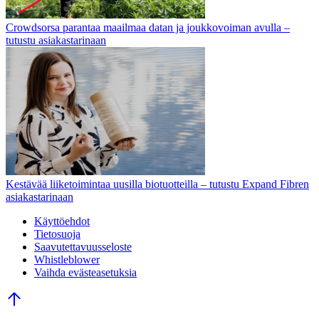
Crowdsorsa parantaa maailmaa datan ja joukkovoiman avulla –
tutustu asiakastarinaan
Kestävää liiketoimintaa uusilla biotuotteilla – tutustu Expand Fibren
asiakastarinaan
Käyttöehdot
Tietosuoja
Saavutettavuusseloste
Whistleblower
Vaihda evästeasetuksia