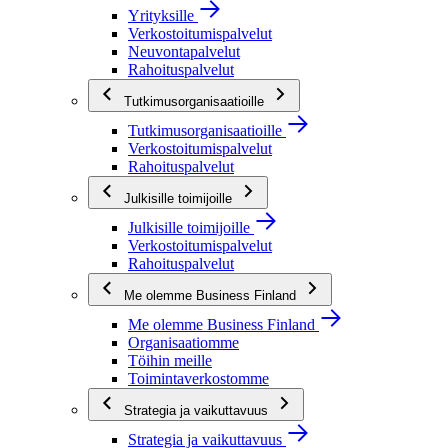
Yrityksille
Verkostoitumispalvelut
Neuvontapalvelut
Rahoituspalvelut
Tutkimusorganisaatioille
Tutkimusorganisaatioille
Verkostoitumispalvelut
Rahoituspalvelut
Julkisille toimijoille
Julkisille toimijoille
Verkostoitumispalvelut
Rahoituspalvelut
Me olemme Business Finland
Me olemme Business Finland
Organisaatiomme
Töihin meille
Toimintaverkostomme
Strategia ja vaikuttavuus
Strategia ja vaikuttavuus