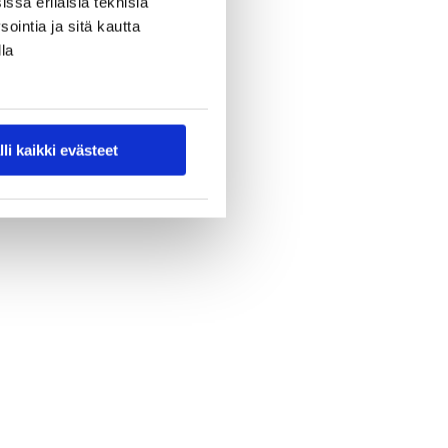
ssa erilaisia teknisiä
ointia ja sitä kautta
la
lli kaikki evästeet