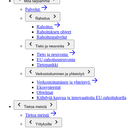
Mitä tarjoamme
Palvelut
Rahoitus
Rahoitus
Rahoituksen ohjeet
Rahoituspalvelut
Tieto ja neuvonta
Tieto ja neuvonta
EU-rahoitusneuvonta
Tietopankki
Verkostoituminen ja yhteistyö
Verkostoituminen ja yhteistyö
Ekosysteemit
Ohjelmat
Kiihdytä kasvua ja innovaatioita EU-rahoituksella
Tietoa meistä
Tietoa meistä
Yrityksille