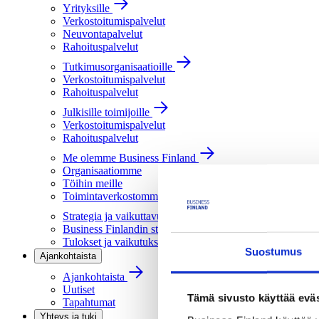
Yrityksille
Verkostoitumispalvelut
Neuvontapalvelut
Rahoituspalvelut
Tutkimusorganisaatioille
Verkostoitumispalvelut
Rahoituspalvelut
Julkisille toimijoille
Verkostoitumispalvelut
Rahoituspalvelut
Me olemme Business Finland
Organisaatiomme
Töihin meille
Toimintaverkostomme
Strategia ja vaikuttavuus
Business Finlandin strategia 2030
Tulokset ja vaikutukset
Suostumus
Ajankohtaista
Ajankohtaista
Uutiset
Tämä sivusto käyttää eväs
Tapahtumat
Yhteys ja tuki