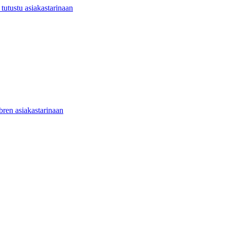
utustu asiakastarinaan
ibren asiakastarinaan