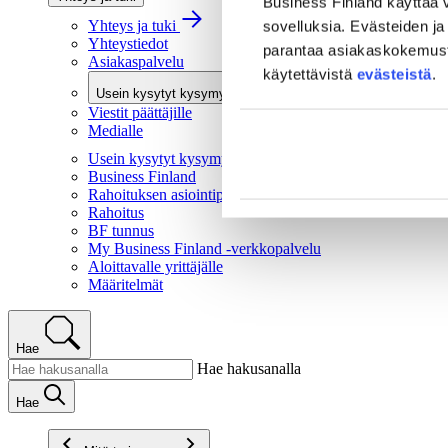
Business Finland käyttää v
Yhteys ja tuki
sovelluksia. Evästeiden ja 
Yhteystiedot
parantaa asiakaskokemusta 
Asiakaspalvelu
käytettävistä
evästeistä
.
Usein kysytyt kysymykset
Viestit päättäjille
Medialle
Usein kysytyt kysymykset
Business Finland
Rahoituksen asiointipalvelu
Rahoitus
BF tunnus
My Business Finland -verkkopalvelu
Aloittavalle yrittäjälle
Määritelmät
Hae
Hae hakusanalla
Hae