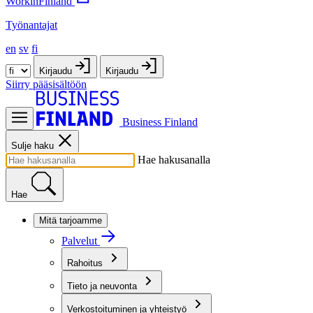
WorkinFinland
Työnantajat
en
sv
fi
Kirjaudu
Kirjaudu
Siirry pääsisältöön
Business Finland
Sulje haku
Hae hakusanalla
Hae
Mitä tarjoamme
Palvelut
Rahoitus
Tieto ja neuvonta
Verkostoituminen ja yhteistyö