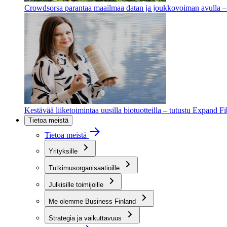
Crowdsorsa parantaa maailmaa datan ja joukkovoiman avulla – t
Kestävää liiketoimintaa uusilla biotuotteilla – tutustu Expand F
Tietoa meistä
Tietoa meistä
Yrityksille
Tutkimusorganisaatioille
Julkisille toimijoille
Me olemme Business Finland
Strategia ja vaikuttavuus