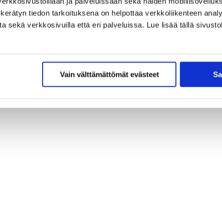
erkkosivustoillaan ja palveluissaan sekä näiden mobiilisovelluksi
kerätyn tiedon tarkoituksena on helpottaa verkkoliikenteen analys
sekä verkkosivuilla että eri palveluissa. Lue lisää tällä sivustol
Vain välttämättömät evästeet
Sa