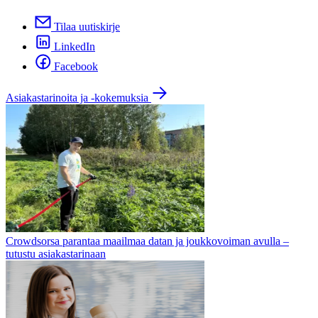
Tilaa uutiskirje
LinkedIn
Facebook
Asiakastarinoita ja -kokemuksia
Crowdsorsa parantaa maailmaa datan ja joukkovoiman avulla –
tutustu asiakastarinaan