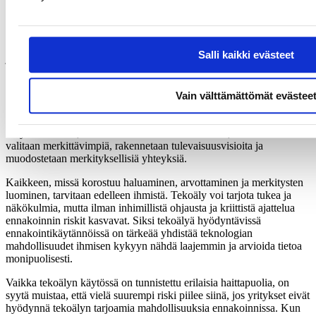
esimerkeissä, sekä työpajan keskusteluissa korostui kuitenkin
toistuvasti myös se, että tekoälypohjaisiin järjestelmiin liittyy
edelleen merkittäviä riskejä: hallusinaatioiden eli virheellisten tai
harhaanjohtavien tietojen tuottaminen on todellinen haaste, joka voi
Salli kaikki evästeet
johtaa vääriin johtopäätöksiin. Lisäksi tekoälyllä on taipumus
kaventaa ajattelua ja tuottaa liian lineaarisia kehityskulkujen
kuvauksia. Todellisuuden moniulotteisuus ja epälineaarisuus
Vain välttämättömät evästee
saattavat jäädä järjestelmiltä huomaamatta.
Dylan Hendricksin mukaan ihmisen tekemää analyysiä tarvitaan
erityisesti silloin, kun ennakointitietoa kuratoidaan, vaihtoehdoista
valitaan merkittävimpiä, rakennetaan tulevaisuusvisioita ja
muodostetaan merkityksellisiä yhteyksiä.
Kaikkeen, missä korostuu haluaminen, arvottaminen ja merkitysten
luominen, tarvitaan edelleen ihmistä. Tekoäly voi tarjota tukea ja
näkökulmia, mutta ilman inhimillistä ohjausta ja kriittistä ajattelua
ennakoinnin riskit kasvavat. Siksi tekoälyä hyödyntävissä
ennakointikäytännöissä on tärkeää yhdistää teknologian
mahdollisuudet ihmisen kykyyn nähdä laajemmin ja arvioida tietoa
monipuolisesti.
Vaikka tekoälyn käytössä on tunnistettu erilaisia haittapuolia, on
syytä muistaa, että vielä suurempi riski piilee siinä, jos yritykset eivät
hyödynnä tekoälyn tarjoamia mahdollisuuksia ennakoinnissa. Kun