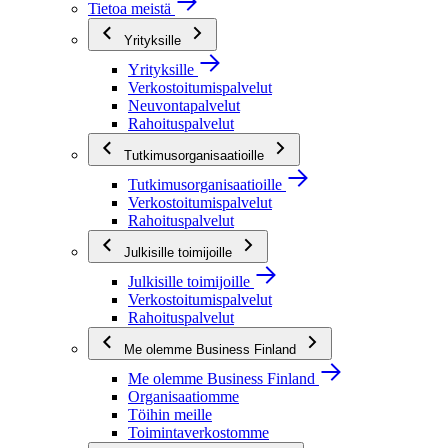
Tietoa meistä
Yrityksille
Yrityksille
Verkostoitumispalvelut
Neuvontapalvelut
Rahoituspalvelut
Tutkimusorganisaatioille
Tutkimusorganisaatioille
Verkostoitumispalvelut
Rahoituspalvelut
Julkisille toimijoille
Julkisille toimijoille
Verkostoitumispalvelut
Rahoituspalvelut
Me olemme Business Finland
Me olemme Business Finland
Organisaatiomme
Töihin meille
Toimintaverkostomme