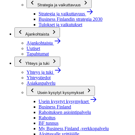
Strategia ja vaikuttavuus
Strategia ja vaikuttavuus
Business Finlandin strategia 2030
Tulokset ja vaikutukset
Ajankohtaista
Ajankohtaista
Uutiset
Tapahtumat
Yhteys ja tuki
Yhteys ja tuki
Yhteystiedot
Asiakaspalvelu
Usein kysytyt kysymykset
Usein kysytyt kysymykset
Business Finland
Rahoituksen asiointipalvelu
Rahoitus
BF tunnus
My Business Finland -verkkopalvelu
Aloittavalle yrittäjälle