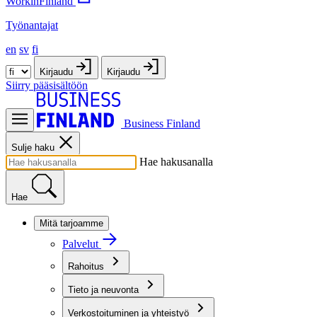
WorkinFinland
Työnantajat
en
sv
fi
Kirjaudu
Kirjaudu
Siirry pääsisältöön
Business Finland
Sulje haku
Hae hakusanalla
Hae
Mitä tarjoamme
Palvelut
Rahoitus
Tieto ja neuvonta
Verkostoituminen ja yhteistyö