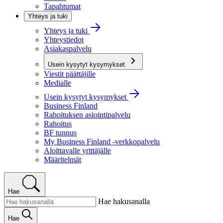
Tapahtumat
Yhteys ja tuki
Yhteys ja tuki
Yhteystiedot
Asiakaspalvelu
Usein kysytyt kysymykset
Viestit päättäjille
Medialle
Usein kysytyt kysymykset
Business Finland
Rahoituksen asiointipalvelu
Rahoitus
BF tunnus
My Business Finland -verkkopalvelu
Aloittavalle yrittäjälle
Määritelmät
Hae
Hae hakusanalla
Hae