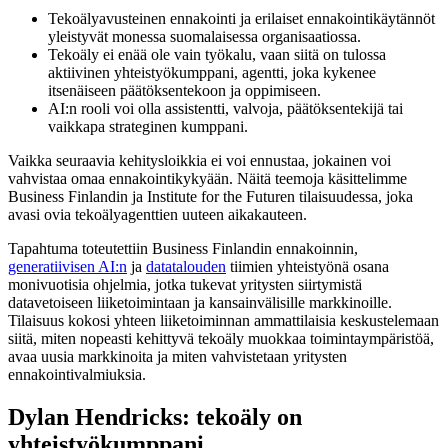
Tekoälyavusteinen ennakointi ja erilaiset ennakointikäytännöt
yleistyvät monessa suomalaisessa organisaatiossa.
Tekoäly ei enää ole vain työkalu, vaan siitä on tulossa
aktiivinen yhteistyökumppani, agentti, joka kykenee
itsenäiseen päätöksentekoon ja oppimiseen.
AI:n rooli voi olla assistentti, valvoja, päätöksentekijä tai
vaikkapa strateginen kumppani.
Vaikka seuraavia kehitysloikkia ei voi ennustaa, jokainen voi
vahvistaa omaa ennakointikykyään. Näitä teemoja käsittelimme
Business Finlandin ja Institute for the Futuren tilaisuudessa, joka
avasi ovia tekoälyagenttien uuteen aikakauteen.
Tapahtuma toteutettiin Business Finlandin ennakoinnin,
generatiivisen AI:n
ja
datatalouden
tiimien yhteistyönä osana
monivuotisia ohjelmia, jotka tukevat yritysten siirtymistä
datavetoiseen liiketoimintaan ja kansainvälisille markkinoille.
Tilaisuus kokosi yhteen liiketoiminnan ammattilaisia keskustelemaan
siitä, miten nopeasti kehittyvä tekoäly muokkaa toimintaympäristöä,
avaa uusia markkinoita ja miten vahvistetaan yritysten
ennakointivalmiuksia.
Dylan Hendricks: tekoäly on
yhteistyökumppani