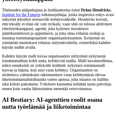
Tilaisuuden pääpuhujana ja fasilitaattorina toimi
Dylan Hendricks
,
Institute for the Futuren
tutkimusjohtaja, jonka inspiroiva esitys avasi
näkymiä tekoälyn seuraaville kehitysvaiheille. Hendricks korosti,
että tekoäly ei enää ole vain työkalu, vaan siitä on tulossa aktiivinen
yhteistyökumppani, agentti, joka kykenee itsenäiseen
päätöksentekoon ja oppimiseen, ja joka ottaa erilaisia rooleja ja
muuttaa toimintatapojamme organisaatioissamme. Keskeistä on
ymmärtää muutoksen erilaisia siirtymävaiheita, esimerkiksi kahden
käyrän mallin avulla.
Kahden käyrän malli kuvaa organisaation siirtymistä nykyisestä
toimintamallista kohti uutta, kehittyvää mallia. Malli havainnollistaa,
miksi ennakointi on yrityksille kriittistä: nykyinen toimintamalli
kasvaa ja hiipuu, kun uusi vasta kehittyy. Organisaation on
aloitettava valmiuksien rakentaminen vasta kehittymässä olevaa
liiketoimintamahdollisuutta varten ajoissa, jotta muutos on hallittu
eikä kriisin pakottama. Yrityksen kannattaa kehittää uusia palveluja
ennen kuin vanha liiketoiminta menettää vetovoimansa.
AI Bestiary: AI-agenttien roolit osana
uutta työelämää ja liiketoimintaa