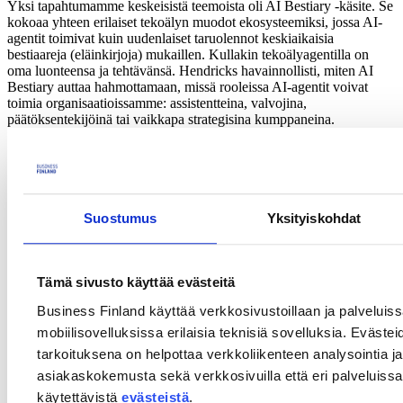
Yksi tapahtumamme keskeisistä teemoista oli AI Bestiary -käsite. Se
kokoaa yhteen erilaiset tekoälyn muodot ekosysteemiksi, jossa AI-
agentit toimivat kuin uudenlaiset taruolennot keskiaikaisia
bestiaareja (eläinkirjoja) mukaillen. Kullakin tekoälyagentilla on
oma luonteensa ja tehtävänsä. Hendricks havainnollisti, miten AI
Bestiary auttaa hahmottamaan, missä rooleissa AI-agentit voivat
toimia organisaatioissamme: assistentteina, valvojina,
päätöksentekijöinä tai vaikkapa strategisina kumppaneina.
Eri roolit auttavat havainnollistamaan, millaisia agentteja tarvitaan
omassa liiketoiminnassa ja miten niiden kanssa voidaan rakentaa
uudenlaisia liiketoimintoja. Tai millaisia rooleja haluaisimme välttää.
Pääsimme myös testaamaan, miten tekoälysovellus voisi auttaa meitä
heikkojen signaalien tunnistamisessa. Katso enemmän
AI Bestiary -
Suostumus
Yksityiskohdat
toolkitistä
.
Miten yritykset voivat hyödyntää
Tämä sivusto käyttää evästeitä
tekoälyä ennakoinnissa?
Business Finland käyttää verkkosivustoillaan ja palveluis
Tekoälyavusteinen ennakointi ja erilaiset ennakointikäytännöt
mobiilisovelluksissa erilaisia teknisiä sovelluksia. Evästei
alkavat jo muotoutua monessa suomalaisessa organisaatiossa osaksi
tarkoituksena on helpottaa verkkoliikenteen analysointia ja
tavallista työpäivää. Tekoälyä hyödynnetään trendien
asiakaskokemusta sekä verkkosivuilla että eri palveluissa. 
tunnistamiseen, skenaarioiden rakentamiseen ja ennakointitulosten
valmisteluun päätöksenteon tueksi. Hendricksin esiin nostamissa
käytettävistä
evästeistä
.