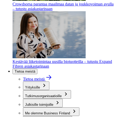
Crowdsorsa parantaa maailmaa datan ja joukkovoiman avulla
– tutustu asiakastarinaan
Kestävää liiketoimintaa uusilla biotuotteilla – tutustu Expand
Fibren asiakastarinaan
Tietoa meistä
Tietoa meistä
Yrityksille
Tutkimusorganisaatioille
Julkisille toimijoille
Me olemme Business Finland