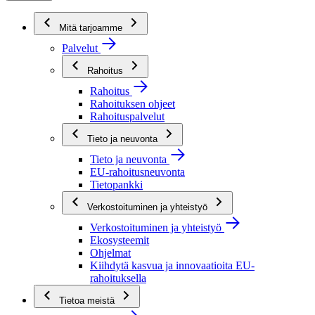
Mitä tarjoamme
Palvelut
Rahoitus
Rahoitus
Rahoituksen ohjeet
Rahoituspalvelut
Tieto ja neuvonta
Tieto ja neuvonta
EU-rahoitusneuvonta
Tietopankki
Verkostoituminen ja yhteistyö
Verkostoituminen ja yhteistyö
Ekosysteemit
Ohjelmat
Kiihdytä kasvua ja innovaatioita EU-
rahoituksella
Tietoa meistä