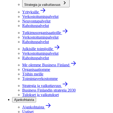
Strategia ja vaikuttavuus
Yrityksille
Verkostoitumispalvelut
Neuvontapalvelut
Rahoituspalvelut
Tutkimusorganisaatioille
Verkostoitumispalvelut
Rahoituspalvelut
Julkisille toimijoille
Verkostoitumispalvelut
Rahoituspalvelut
Me olemme Business Finland
Organisaatiomme
Töihin meille
Toimintaverkostomme
Strategia ja vaikuttavuus
Business Finlandin strategia 2030
Tulokset ja vaikutukset
Ajankohtaista
Ajankohtaista
Uutiset