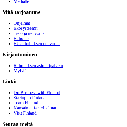
Medialle
Mitä tarjoamme
Ohjelmat
Ekosysteemit
Tieto ja neuvonta
Rahoitus
EU-rahoituksen neuvonta
Kirjautuminen
Rahoituksen asiointipalvelu
MyBF
Linkit
Do Business with Finland
Startup in Finland
Team Finland
Kansainväliset ohjelmat
Visit Finland
Seuraa meitä