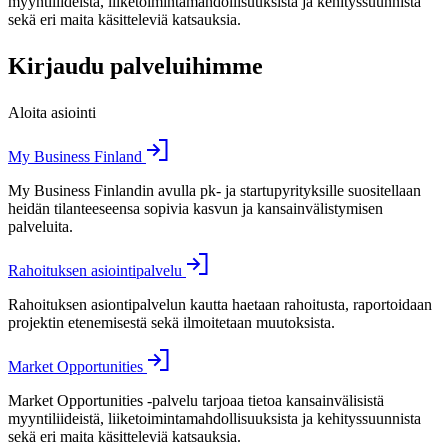
myyntiliideistä, liiketoimintamahdollisuuksista ja kehityssuunnista
sekä eri maita käsitteleviä katsauksia.
Kirjaudu palveluihimme
Aloita asiointi
My Business Finland
My Business Finlandin avulla pk- ja startupyrityksille suositellaan
heidän tilanteeseensa sopivia kasvun ja kansainvälistymisen
palveluita.
Rahoituksen asiointipalvelu
Rahoituksen asiontipalvelun kautta haetaan rahoitusta, raportoidaan
projektin etenemisestä sekä ilmoitetaan muutoksista.
Market Opportunities
Market Opportunities -palvelu tarjoaa tietoa kansainvälisistä
myyntiliideistä, liiketoimintamahdollisuuksista ja kehityssuunnista
sekä eri maita käsitteleviä katsauksia.