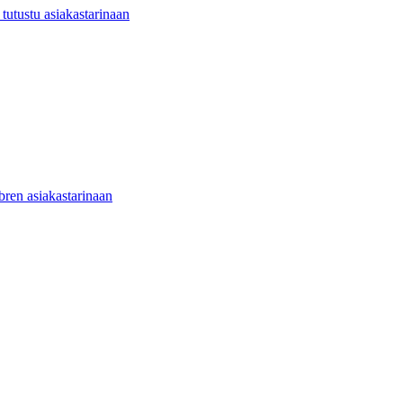
utustu asiakastarinaan
ibren asiakastarinaan