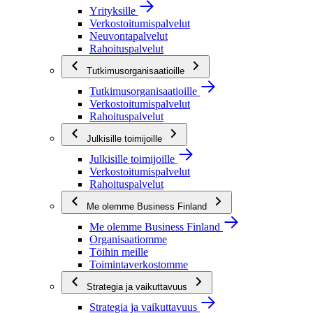
Yrityksille
Verkostoitumispalvelut
Neuvontapalvelut
Rahoituspalvelut
Tutkimusorganisaatioille
Tutkimusorganisaatioille
Verkostoitumispalvelut
Rahoituspalvelut
Julkisille toimijoille
Julkisille toimijoille
Verkostoitumispalvelut
Rahoituspalvelut
Me olemme Business Finland
Me olemme Business Finland
Organisaatiomme
Töihin meille
Toimintaverkostomme
Strategia ja vaikuttavuus
Strategia ja vaikuttavuus