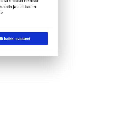
ssa erilaisia teknisiä
ointia ja sitä kautta
la
lli kaikki evästeet