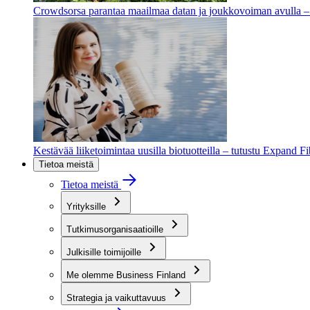
Crowdsorsa parantaa maailmaa datan ja joukkovoiman avulla – t
Kestävää liiketoimintaa uusilla biotuotteilla – tutustu Expand F
Tietoa meistä
Tietoa meistä
Yrityksille
Tutkimusorganisaatioille
Julkisille toimijoille
Me olemme Business Finland
Strategia ja vaikuttavuus