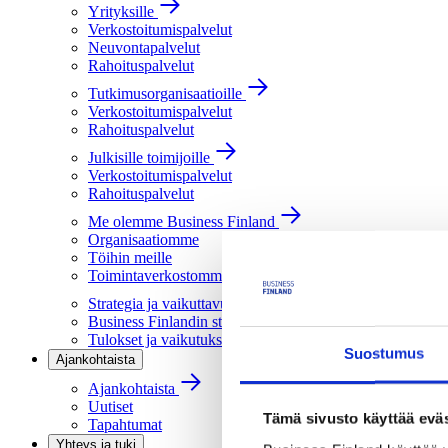
Yrityksille
Verkostoitumispalvelut
Neuvontapalvelut
Rahoituspalvelut
Tutkimusorganisaatioille
Verkostoitumispalvelut
Rahoituspalvelut
Julkisille toimijoille
Verkostoitumispalvelut
Rahoituspalvelut
Me olemme Business Finland
Organisaatiomme
Töihin meille
Toimintaverkostomme
Strategia ja vaikuttavuus
Business Finlandin strategia 2030
Tulokset ja vaikutukset
Suostumus
Ajankohtaista
Ajankohtaista
Uutiset
Tämä sivusto käyttää eväs
Tapahtumat
Yhteys ja tuki