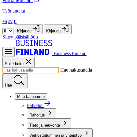
WorkinFinland
Työnantajat
en
sv
fi
Kirjaudu
Kirjaudu
Siirry pääsisältöön
Business Finland
Sulje haku
Hae hakusanalla
Hae
Mitä tarjoamme
Palvelut
Rahoitus
Tieto ja neuvonta
Verkostoituminen ja yhteistyö