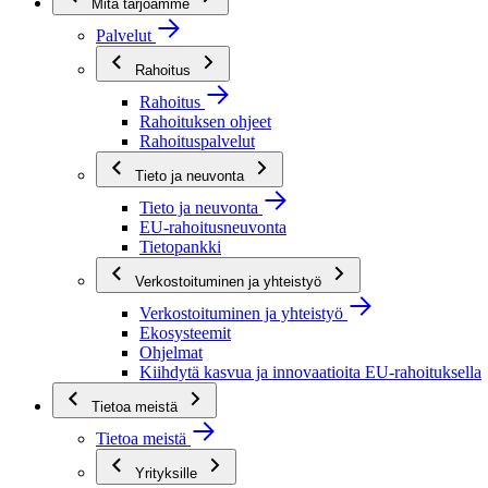
Mitä tarjoamme
Palvelut
Rahoitus
Rahoitus
Rahoituksen ohjeet
Rahoituspalvelut
Tieto ja neuvonta
Tieto ja neuvonta
EU-rahoitusneuvonta
Tietopankki
Verkostoituminen ja yhteistyö
Verkostoituminen ja yhteistyö
Ekosysteemit
Ohjelmat
Kiihdytä kasvua ja innovaatioita EU-rahoituksella
Tietoa meistä
Tietoa meistä
Yrityksille