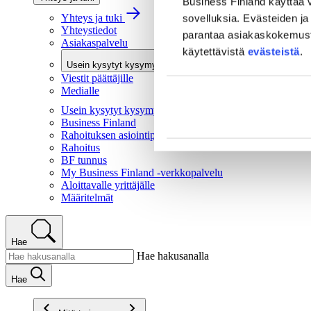
Business Finland käyttää v
Yhteys ja tuki
sovelluksia. Evästeiden ja 
Yhteystiedot
parantaa asiakaskokemusta 
Asiakaspalvelu
käytettävistä
evästeistä
.
Usein kysytyt kysymykset
Viestit päättäjille
Medialle
Usein kysytyt kysymykset
Business Finland
Rahoituksen asiointipalvelu
Rahoitus
BF tunnus
My Business Finland -verkkopalvelu
Aloittavalle yrittäjälle
Määritelmät
Hae
Hae hakusanalla
Hae