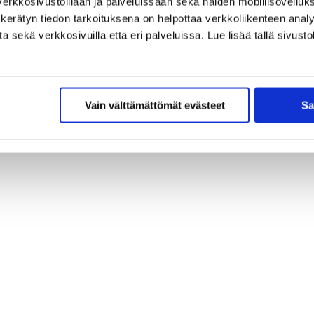
erkkosivustoillaan ja palveluissaan sekä näiden mobiilisovelluksi
kerätyn tiedon tarkoituksena on helpottaa verkkoliikenteen analys
sekä verkkosivuilla että eri palveluissa. Lue lisää tällä sivustol
Vain välttämättömät evästeet
Sa