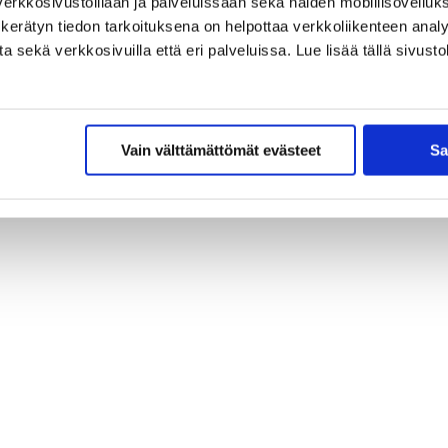
erkkosivustoillaan ja palveluissaan sekä näiden mobiilisovelluksi
kerätyn tiedon tarkoituksena on helpottaa verkkoliikenteen analys
sekä verkkosivuilla että eri palveluissa. Lue lisää tällä sivustol
Vain välttämättömät evästeet
Sa