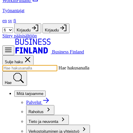
WorkinFinland
Työnantajat
en
sv
fi
Kirjaudu
Kirjaudu
Siirry pääsisältöön
Business Finland
Sulje haku
Hae hakusanalla
Hae
Mitä tarjoamme
Palvelut
Rahoitus
Tieto ja neuvonta
Verkostoituminen ja yhteistyö