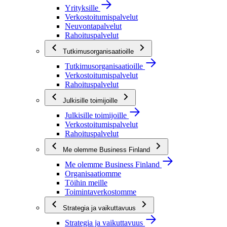
Yrityksille
Verkostoitumispalvelut
Neuvontapalvelut
Rahoituspalvelut
Tutkimusorganisaatioille
Tutkimusorganisaatioille
Verkostoitumispalvelut
Rahoituspalvelut
Julkisille toimijoille
Julkisille toimijoille
Verkostoitumispalvelut
Rahoituspalvelut
Me olemme Business Finland
Me olemme Business Finland
Organisaatiomme
Töihin meille
Toimintaverkostomme
Strategia ja vaikuttavuus
Strategia ja vaikuttavuus