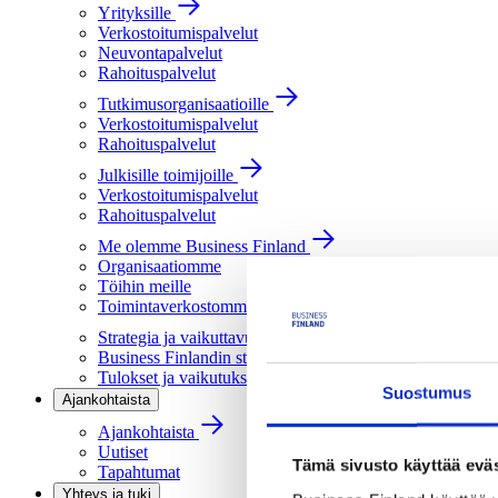
Yrityksille
Verkostoitumispalvelut
Neuvontapalvelut
Rahoituspalvelut
Tutkimusorganisaatioille
Verkostoitumispalvelut
Rahoituspalvelut
Julkisille toimijoille
Verkostoitumispalvelut
Rahoituspalvelut
Me olemme Business Finland
Organisaatiomme
Töihin meille
Toimintaverkostomme
Strategia ja vaikuttavuus
Business Finlandin strategia 2030
Tulokset ja vaikutukset
Suostumus
Ajankohtaista
Ajankohtaista
Uutiset
Tämä sivusto käyttää eväs
Tapahtumat
Yhteys ja tuki