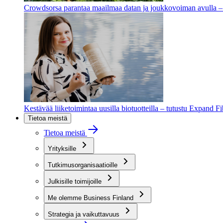
Crowdsorsa parantaa maailmaa datan ja joukkovoiman avulla – t
Kestävää liiketoimintaa uusilla biotuotteilla – tutustu Expand F
Tietoa meistä
Tietoa meistä
Yrityksille
Tutkimusorganisaatioille
Julkisille toimijoille
Me olemme Business Finland
Strategia ja vaikuttavuus