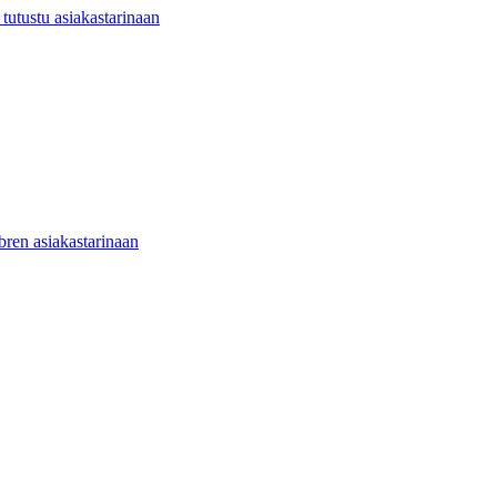
utustu asiakastarinaan
ibren asiakastarinaan