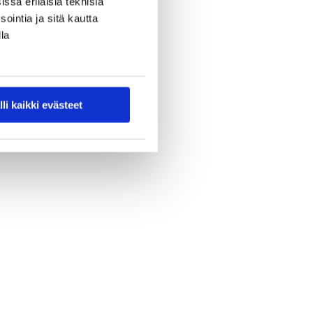
ssa erilaisia teknisiä
ointia ja sitä kautta
la
lli kaikki evästeet