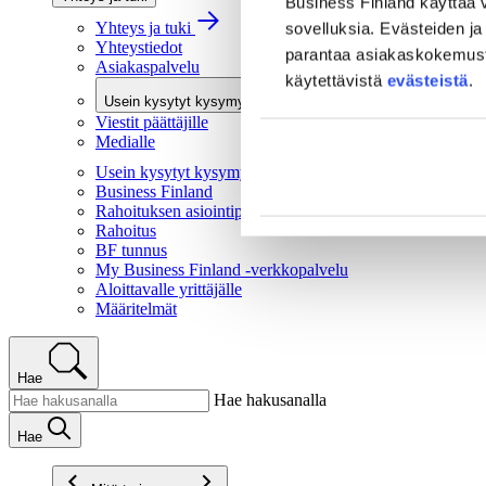
Business Finland käyttää v
Yhteys ja tuki
sovelluksia. Evästeiden ja 
Yhteystiedot
parantaa asiakaskokemusta 
Asiakaspalvelu
käytettävistä
evästeistä
.
Usein kysytyt kysymykset
Viestit päättäjille
Medialle
Usein kysytyt kysymykset
Business Finland
Rahoituksen asiointipalvelu
Rahoitus
BF tunnus
My Business Finland -verkkopalvelu
Aloittavalle yrittäjälle
Määritelmät
Hae
Hae hakusanalla
Hae