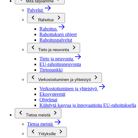
Mitä tarjoamme
Palvelut
Rahoitus
Rahoitus
Rahoituksen ohjeet
Rahoituspalvelut
Tieto ja neuvonta
Tieto ja neuvonta
EU-rahoitusneuvonta
Tietopankki
Verkostoituminen ja yhteistyö
Verkostoituminen ja yhteistyö
Ekosysteemit
Ohjelmat
Kiihdytä kasvua ja innovaatioita EU-rahoituksella
Tietoa meistä
Tietoa meistä
Yrityksille