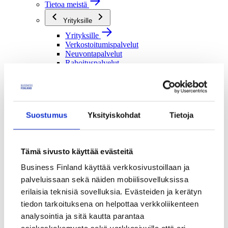
Tietoa meistä
Yrityksille
Yrityksille
Verkostoitumispalvelut
Neuvontapalvelut
Rahoituspalvelut
Tutkimusorganisaatioille
Tutkimusorganisaatioille
Verkostoitumispalvelut
Rahoituspalvelut
Suostumus
Yksityiskohdat
Tietoja
Julkisille toimijoille
Julkisille toimijoille
Tämä sivusto käyttää evästeitä
Verkostoitumispalvelut
Rahoituspalvelut
Business Finland käyttää verkkosivustoillaan ja
Me olemme Business Finland
palveluissaan sekä näiden mobiilisovelluksissa
erilaisia teknisiä sovelluksia. Evästeiden ja kerätyn
Me olemme Business Finland
Organisaatiomme
tiedon tarkoituksena on helpottaa verkkoliikenteen
Töihin meille
analysointia ja sitä kautta parantaa
Toimintaverkostomme