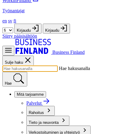
WorkinFinland
Työnantajat
en
sv
fi
Kirjaudu
Kirjaudu
Siirry pääsisältöön
Business Finland
Sulje haku
Hae hakusanalla
Hae
Mitä tarjoamme
Palvelut
Rahoitus
Tieto ja neuvonta
Verkostoituminen ja yhteistyö