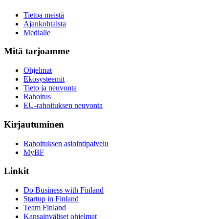
Tietoa meistä
Ajankohtaista
Medialle
Mitä tarjoamme
Ohjelmat
Ekosysteemit
Tieto ja neuvonta
Rahoitus
EU-rahoituksen neuvonta
Kirjautuminen
Rahoituksen asiointipalvelu
MyBF
Linkit
Do Business with Finland
Startup in Finland
Team Finland
Kansainväliset ohjelmat