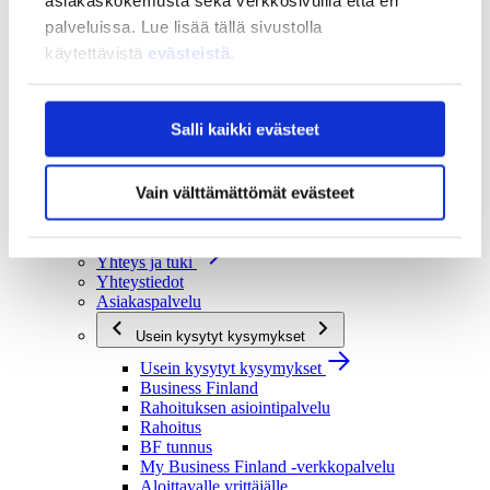
asiakaskokemusta sekä verkkosivuilla että eri
Strategia ja vaikuttavuus
palveluissa. Lue lisää tällä sivustolla
Strategia ja vaikuttavuus
käytettävistä
evästeistä
.
Business Finlandin strategia 2030
Tulokset ja vaikutukset
Ajankohtaista
Salli kaikki evästeet
Ajankohtaista
Uutiset
Vain välttämättömät evästeet
Tapahtumat
Yhteys ja tuki
Yhteys ja tuki
Yhteystiedot
Asiakaspalvelu
Usein kysytyt kysymykset
Usein kysytyt kysymykset
Business Finland
Rahoituksen asiointipalvelu
Rahoitus
BF tunnus
My Business Finland -verkkopalvelu
Aloittavalle yrittäjälle