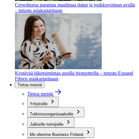
Crowdsorsa parantaa maailmaa datan ja joukkovoiman avulla
– tutustu asiakastarinaan
Kestävää liiketoimintaa uusilla biotuotteilla – tutustu Expand
Fibren asiakastarinaan
Tietoa meistä
Tietoa meistä
Yrityksille
Tutkimusorganisaatioille
Julkisille toimijoille
Me olemme Business Finland