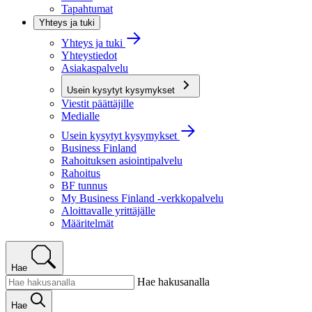
Tapahtumat
Yhteys ja tuki
Yhteys ja tuki
Yhteystiedot
Asiakaspalvelu
Usein kysytyt kysymykset
Viestit päättäjille
Medialle
Usein kysytyt kysymykset
Business Finland
Rahoituksen asiointipalvelu
Rahoitus
BF tunnus
My Business Finland -verkkopalvelu
Aloittavalle yrittäjälle
Määritelmät
Hae
Hae hakusanalla
Hae