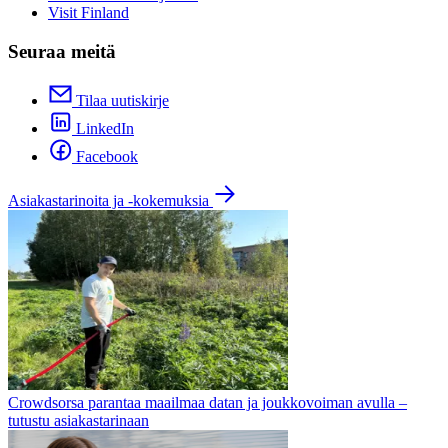
Visit Finland
Seuraa meitä
Tilaa uutiskirje
LinkedIn
Facebook
Asiakastarinoita ja -kokemuksia
Crowdsorsa parantaa maailmaa datan ja joukkovoiman avulla –
tutustu asiakastarinaan