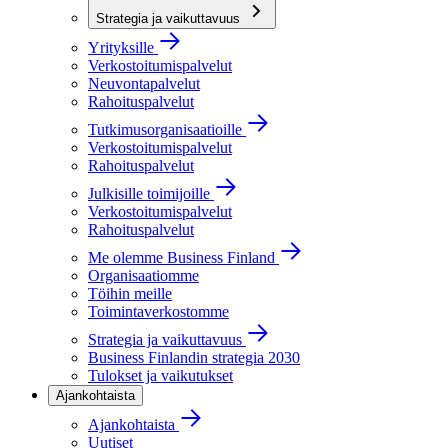
Strategia ja vaikuttavuus
Yrityksille
Verkostoitumispalvelut
Neuvontapalvelut
Rahoituspalvelut
Tutkimusorganisaatioille
Verkostoitumispalvelut
Rahoituspalvelut
Julkisille toimijoille
Verkostoitumispalvelut
Rahoituspalvelut
Me olemme Business Finland
Organisaatiomme
Töihin meille
Toimintaverkostomme
Strategia ja vaikuttavuus
Business Finlandin strategia 2030
Tulokset ja vaikutukset
Ajankohtaista
Ajankohtaista
Uutiset