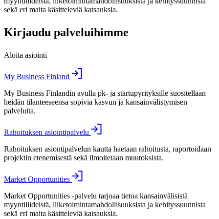
myyntiliideistä, liiketoimintamahdollisuuksista ja kehityssuunnista
sekä eri maita käsitteleviä katsauksia.
Kirjaudu palveluihimme
Aloita asiointi
My Business Finland
My Business Finlandin avulla pk- ja startupyrityksille suositellaan
heidän tilanteeseensa sopivia kasvun ja kansainvälistymisen
palveluita.
Rahoituksen asiointipalvelu
Rahoituksen asiontipalvelun kautta haetaan rahoitusta, raportoidaan
projektin etenemisestä sekä ilmoitetaan muutoksista.
Market Opportunities
Market Opportunities -palvelu tarjoaa tietoa kansainvälisistä
myyntiliideistä, liiketoimintamahdollisuuksista ja kehityssuunnista
sekä eri maita käsitteleviä katsauksia.