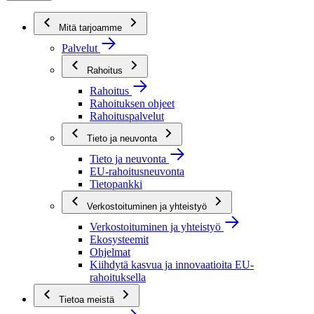
Mitä tarjoamme
Palvelut
Rahoitus
Rahoitus
Rahoituksen ohjeet
Rahoituspalvelut
Tieto ja neuvonta
Tieto ja neuvonta
EU-rahoitusneuvonta
Tietopankki
Verkostoituminen ja yhteistyö
Verkostoituminen ja yhteistyö
Ekosysteemit
Ohjelmat
Kiihdytä kasvua ja innovaatioita EU-
rahoituksella
Tietoa meistä