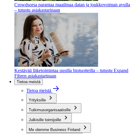
Crowdsorsa parantaa maailmaa datan ja joukkovoiman avulla
– tutustu asiakastarinaan
Kestävää liiketoimintaa uusilla biotuotteilla – tutustu Expand
Fibren asiakastarinaan
Tietoa meistä
Tietoa meistä
Yrityksille
Tutkimusorganisaatioille
Julkisille toimijoille
Me olemme Business Finland