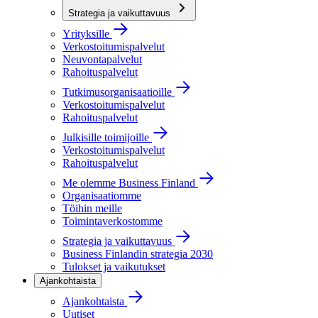
Strategia ja vaikuttavuus
Yrityksille
Verkostoitumispalvelut
Neuvontapalvelut
Rahoituspalvelut
Tutkimusorganisaatioille
Verkostoitumispalvelut
Rahoituspalvelut
Julkisille toimijoille
Verkostoitumispalvelut
Rahoituspalvelut
Me olemme Business Finland
Organisaatiomme
Töihin meille
Toimintaverkostomme
Strategia ja vaikuttavuus
Business Finlandin strategia 2030
Tulokset ja vaikutukset
Ajankohtaista
Ajankohtaista
Uutiset