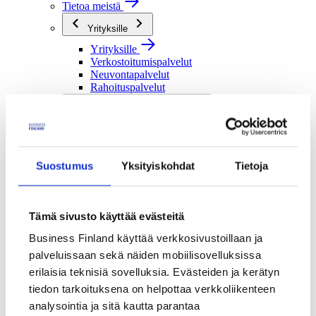
Tietoa meistä
Yrityksille
Yrityksille
Verkostoitumispalvelut
Neuvontapalvelut
Rahoituspalvelut
Tutkimusorganisaatioille
Tutkimusorganisaatioille
Verkostoitumispalvelut
Rahoituspalvelut
Suostumus
Yksityiskohdat
Tietoja
Julkisille toimijoille
Julkisille toimijoille
Verkostoitumispalvelut
Tämä sivusto käyttää evästeitä
Rahoituspalvelut
Business Finland käyttää verkkosivustoillaan ja
Me olemme Business Finland
palveluissaan sekä näiden mobiilisovelluksissa
Me olemme Business Finland
erilaisia teknisiä sovelluksia. Evästeiden ja kerätyn
Organisaatiomme
tiedon tarkoituksena on helpottaa verkkoliikenteen
Töihin meille
Toimintaverkostomme
analysointia ja sitä kautta parantaa