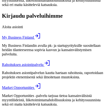
myyntiliideistä, liiketoimintamahdollisuuksista ja kehityssuunnista
sekä eri maita käsitteleviä katsauksia.
Kirjaudu palveluihimme
Aloita asiointi
My Business Finland
My Business Finlandin avulla pk- ja startupyrityksille suositellaan
heidän tilanteeseensa sopivia kasvun ja kansainvälistymisen
palveluita.
Rahoituksen asiointipalvelu
Rahoituksen asiontipalvelun kautta haetaan rahoitusta, raportoidaan
projektin etenemisestä sekä ilmoitetaan muutoksista.
Market Opportunities
Market Opportunities -palvelu tarjoaa tietoa kansainvälisistä
myyntiliideistä, liiketoimintamahdollisuuksista ja kehityssuunnista
sekä eri maita käsitteleviä katsauksia.