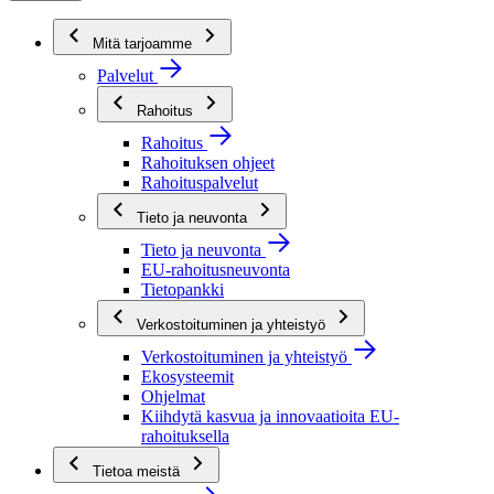
Mitä tarjoamme
Palvelut
Rahoitus
Rahoitus
Rahoituksen ohjeet
Rahoituspalvelut
Tieto ja neuvonta
Tieto ja neuvonta
EU-rahoitusneuvonta
Tietopankki
Verkostoituminen ja yhteistyö
Verkostoituminen ja yhteistyö
Ekosysteemit
Ohjelmat
Kiihdytä kasvua ja innovaatioita EU-
rahoituksella
Tietoa meistä