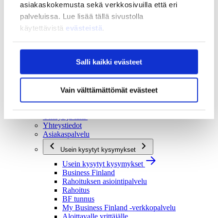
asiakaskokemusta sekä verkkosivuilla että eri
Strategia ja vaikuttavuus
palveluissa. Lue lisää tällä sivustolla
Strategia ja vaikuttavuus
käytettävistä
evästeistä
.
Business Finlandin strategia 2030
Tulokset ja vaikutukset
Ajankohtaista
Salli kaikki evästeet
Ajankohtaista
Uutiset
Tapahtumat
Vain välttämättömät evästeet
Yhteys ja tuki
Yhteys ja tuki
Yhteystiedot
Asiakaspalvelu
Usein kysytyt kysymykset
Usein kysytyt kysymykset
Business Finland
Rahoituksen asiointipalvelu
Rahoitus
BF tunnus
My Business Finland -verkkopalvelu
Aloittavalle yrittäjälle