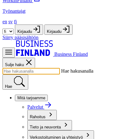
WorkinFinland
Työnantajat
en
sv
fi
Kirjaudu
Kirjaudu
Siirry pääsisältöön
Business Finland
Sulje haku
Hae hakusanalla
Hae
Mitä tarjoamme
Palvelut
Rahoitus
Tieto ja neuvonta
Verkostoituminen ja yhteistyö