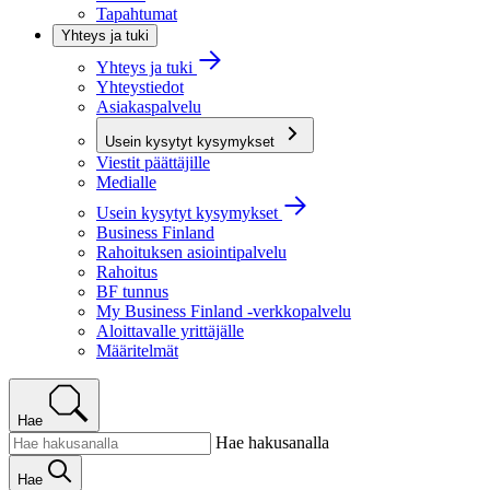
Tapahtumat
Yhteys ja tuki
Yhteys ja tuki
Yhteystiedot
Asiakaspalvelu
Usein kysytyt kysymykset
Viestit päättäjille
Medialle
Usein kysytyt kysymykset
Business Finland
Rahoituksen asiointipalvelu
Rahoitus
BF tunnus
My Business Finland -verkkopalvelu
Aloittavalle yrittäjälle
Määritelmät
Hae
Hae hakusanalla
Hae