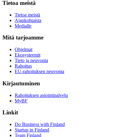
Tietoa meistä
Tietoa meistä
Ajankohtaista
Medialle
Mitä tarjoamme
Ohjelmat
Ekosysteemit
Tieto ja neuvonta
Rahoitus
EU-rahoituksen neuvonta
Kirjautuminen
Rahoituksen asiointipalvelu
MyBF
Linkit
Do Business with Finland
Startup in Finland
Team Finland