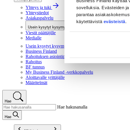
Business Finland käyttää v
Yhteys ja tuki
sovelluksia. Evästeiden ja 
Yhteystiedot
parantaa asiakaskokemusta 
Asiakaspalvelu
käytettävistä
evästeistä
.
Usein kysytyt kysymykset
Viestit päättäjille
Medialle
Usein kysytyt kysymykset
Business Finland
Rahoituksen asiointipalvelu
Rahoitus
BF tunnus
My Business Finland -verkkopalvelu
Aloittavalle yrittäjälle
Määritelmät
Hae
Hae hakusanalla
Hae