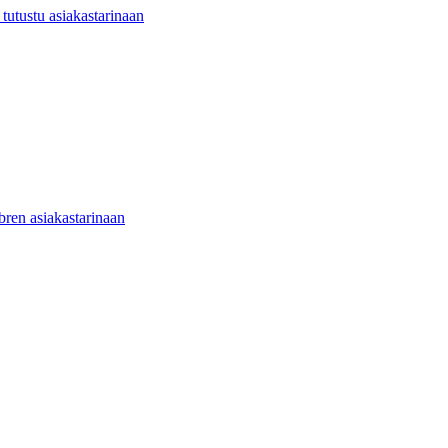
utustu asiakastarinaan
ibren asiakastarinaan