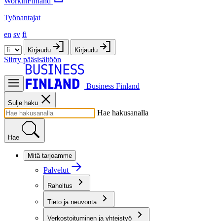
WorkinFinland
Työnantajat
en
sv
fi
Kirjaudu
Kirjaudu
Siirry pääsisältöön
Business Finland
Sulje haku
Hae hakusanalla
Hae
Mitä tarjoamme
Palvelut
Rahoitus
Tieto ja neuvonta
Verkostoituminen ja yhteistyö