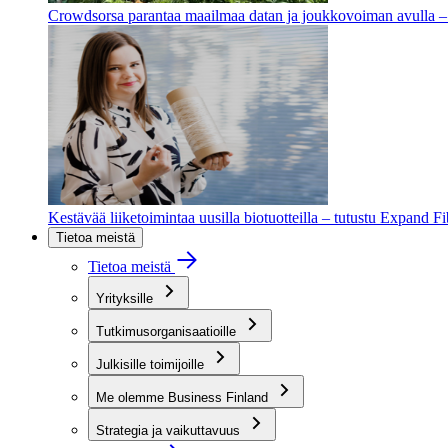
Crowdsorsa parantaa maailmaa datan ja joukkovoiman avulla – t
Kestävää liiketoimintaa uusilla biotuotteilla – tutustu Expand F
Tietoa meistä
Tietoa meistä
Yrityksille
Tutkimusorganisaatioille
Julkisille toimijoille
Me olemme Business Finland
Strategia ja vaikuttavuus