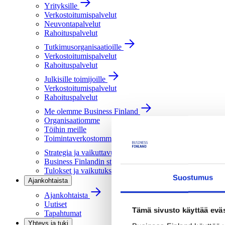
Yrityksille
Verkostoitumispalvelut
Neuvontapalvelut
Rahoituspalvelut
Tutkimusorganisaatioille
Verkostoitumispalvelut
Rahoituspalvelut
Julkisille toimijoille
Verkostoitumispalvelut
Rahoituspalvelut
Me olemme Business Finland
Organisaatiomme
Töihin meille
Toimintaverkostomme
Strategia ja vaikuttavuus
Business Finlandin strategia 2030
Tulokset ja vaikutukset
Suostumus
Ajankohtaista
Ajankohtaista
Uutiset
Tämä sivusto käyttää eväs
Tapahtumat
Yhteys ja tuki