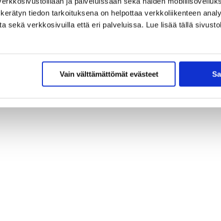
erkkosivustoillaan ja palveluissaan sekä näiden mobiilisovelluksi
kerätyn tiedon tarkoituksena on helpottaa verkkoliikenteen analys
sekä verkkosivuilla että eri palveluissa. Lue lisää tällä sivustol
Vain välttämättömät evästeet
Sa