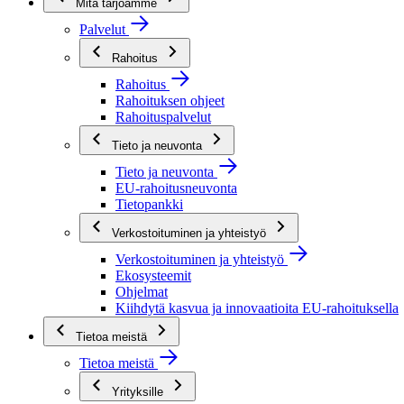
Mitä tarjoamme
Palvelut
Rahoitus
Rahoitus
Rahoituksen ohjeet
Rahoituspalvelut
Tieto ja neuvonta
Tieto ja neuvonta
EU-rahoitusneuvonta
Tietopankki
Verkostoituminen ja yhteistyö
Verkostoituminen ja yhteistyö
Ekosysteemit
Ohjelmat
Kiihdytä kasvua ja innovaatioita EU-rahoituksella
Tietoa meistä
Tietoa meistä
Yrityksille