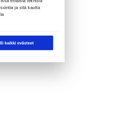
ssa erilaisia teknisiä
ointia ja sitä kautta
la
lli kaikki evästeet