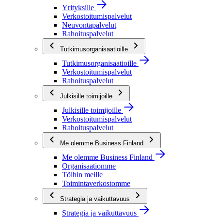
Yrityksille
Verkostoitumispalvelut
Neuvontapalvelut
Rahoituspalvelut
Tutkimusorganisaatioille
Tutkimusorganisaatioille
Verkostoitumispalvelut
Rahoituspalvelut
Julkisille toimijoille
Julkisille toimijoille
Verkostoitumispalvelut
Rahoituspalvelut
Me olemme Business Finland
Me olemme Business Finland
Organisaatiomme
Töihin meille
Toimintaverkostomme
Strategia ja vaikuttavuus
Strategia ja vaikuttavuus