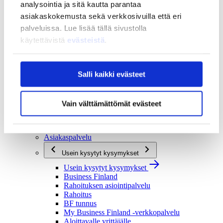
analysointia ja sitä kautta parantaa
Strategia ja vaikuttavuus
asiakaskokemusta sekä verkkosivuilla että eri
Strategia ja vaikuttavuus
palveluissa. Lue lisää tällä sivustolla
Business Finlandin strategia 2030
käytettävistä
evästeistä
.
Tulokset ja vaikutukset
Ajankohtaista
Ajankohtaista
Salli kaikki evästeet
Uutiset
Tapahtumat
Vain välttämättömät evästeet
Yhteys ja tuki
Yhteys ja tuki
Yhteystiedot
Asiakaspalvelu
Usein kysytyt kysymykset
Usein kysytyt kysymykset
Business Finland
Rahoituksen asiointipalvelu
Rahoitus
BF tunnus
My Business Finland -verkkopalvelu
Aloittavalle yrittäjälle