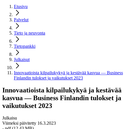
Etusivu
Palvelut
Tieto ja neuvonta
Tietopankki
Julkaisut
Innovaatioista kilpailukykyä ja kestävää kasvua — Business
Finlandin tulokset ja vaikutukset 2023
Innovaatioista kilpailukykyä ja kestävää
kasvua — Business Finlandin tulokset ja
vaikutukset 2023
Julkaisu
Viimeksi päivitetty 16.3.2023
- pdf (12,43 MB)