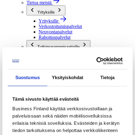
Tietoa meistä
Yrityksille
Yrityksille
Verkostoitumispalvelut
Neuvontapalvelut
Rahoituspalvelut
Tutkimusorganisaatioille
Tutkimusorganisaatioille
Verkostoitumispalvelut
Rahoituspalvelut
Julkisille toimijoille
Suostumus
Yksityiskohdat
Tietoja
Julkisille toimijoille
Verkostoitumispalvelut
Rahoituspalvelut
Tämä sivusto käyttää evästeitä
Me olemme Business Finland
Business Finland käyttää verkkosivustoillaan ja
Me olemme Business Finland
palveluissaan sekä näiden mobiilisovelluksissa
Organisaatiomme
erilaisia teknisiä sovelluksia. Evästeiden ja kerätyn
Töihin meille
tiedon tarkoituksena on helpottaa verkkoliikenteen
Toimintaverkostomme