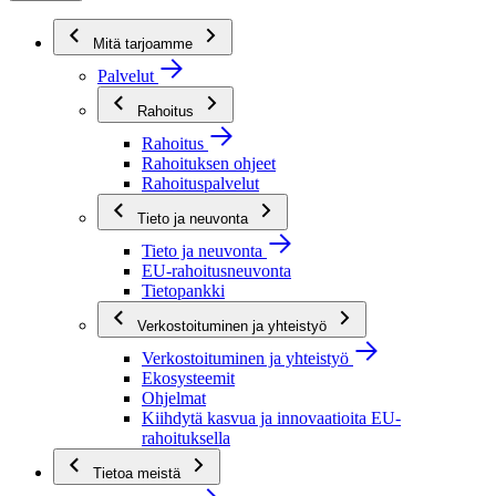
Mitä tarjoamme
Palvelut
Rahoitus
Rahoitus
Rahoituksen ohjeet
Rahoituspalvelut
Tieto ja neuvonta
Tieto ja neuvonta
EU-rahoitusneuvonta
Tietopankki
Verkostoituminen ja yhteistyö
Verkostoituminen ja yhteistyö
Ekosysteemit
Ohjelmat
Kiihdytä kasvua ja innovaatioita EU-
rahoituksella
Tietoa meistä