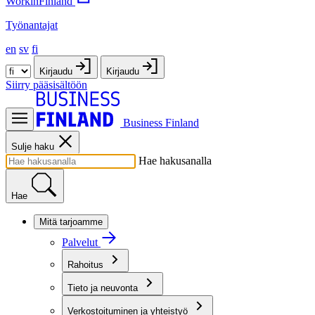
WorkinFinland
Työnantajat
en
sv
fi
Kirjaudu
Kirjaudu
Siirry pääsisältöön
Business Finland
Sulje haku
Hae hakusanalla
Hae
Mitä tarjoamme
Palvelut
Rahoitus
Tieto ja neuvonta
Verkostoituminen ja yhteistyö