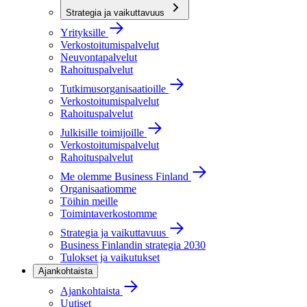
Strategia ja vaikuttavuus
Yrityksille
Verkostoitumispalvelut
Neuvontapalvelut
Rahoituspalvelut
Tutkimusorganisaatioille
Verkostoitumispalvelut
Rahoituspalvelut
Julkisille toimijoille
Verkostoitumispalvelut
Rahoituspalvelut
Me olemme Business Finland
Organisaatiomme
Töihin meille
Toimintaverkostomme
Strategia ja vaikuttavuus
Business Finlandin strategia 2030
Tulokset ja vaikutukset
Ajankohtaista
Ajankohtaista
Uutiset