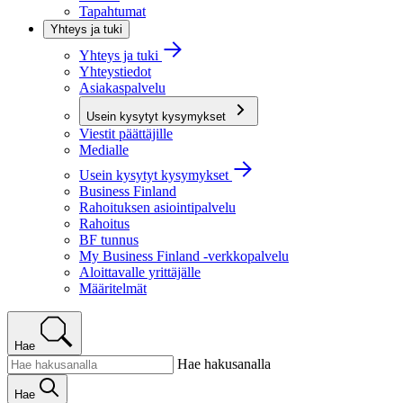
Tapahtumat
Yhteys ja tuki
Yhteys ja tuki
Yhteystiedot
Asiakaspalvelu
Usein kysytyt kysymykset
Viestit päättäjille
Medialle
Usein kysytyt kysymykset
Business Finland
Rahoituksen asiointipalvelu
Rahoitus
BF tunnus
My Business Finland -verkkopalvelu
Aloittavalle yrittäjälle
Määritelmät
Hae
Hae hakusanalla
Hae