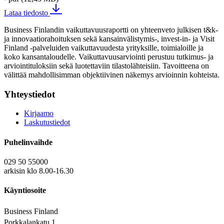
Lataa tiedosto
Business Finlandin vaikuttavuusraportti on yhteenveto julkisen t&k-
ja innovaatiorahoituksen sekä kansainvälistymis-, invest-in- ja Visit
Finland -palveluiden vaikuttavuudesta yrityksille, toimialoille ja
koko kansantaloudelle. Vaikuttavuusarviointi perustuu tutkimus- ja
arviointituloksiin sekä luotettaviin tilastolähteisiin. Tavoitteena on
välittää mahdollisimman objektiivinen näkemys arvioinnin kohteista.
Yhteystiedot
Kirjaamo
Laskutustiedot
Puhelinvaihde
029 50 55000
arkisin klo 8.00-16.30
Käyntiosoite
Business Finland
Porkkalankatu 1