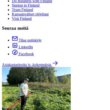
Do Business with Finland
Startup in Finland
Team Finland
Kansainväliset ohjelmat
Visit Finland
Seuraa meitä
Tilaa uutiskirje
LinkedIn
Facebook
Asiakastarinoita ja -kokemuksia