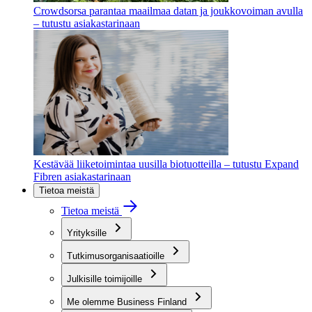
Crowdsorsa parantaa maailmaa datan ja joukkovoiman avulla
– tutustu asiakastarinaan
Kestävää liiketoimintaa uusilla biotuotteilla – tutustu Expand
Fibren asiakastarinaan
Tietoa meistä
Tietoa meistä
Yrityksille
Tutkimusorganisaatioille
Julkisille toimijoille
Me olemme Business Finland