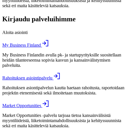
myyntiliideistä, liiketoimintamahdollisuuksista ja kehityssuunnista
sekä eri maita käsitteleviä katsauksia.
Kirjaudu palveluihimme
Aloita asiointi
My Business Finland
My Business Finlandin avulla pk- ja startupyrityksille suositellaan
heidän tilanteeseensa sopivia kasvun ja kansainvälistymisen
palveluita.
Rahoituksen asiointipalvelu
Rahoituksen asiontipalvelun kautta haetaan rahoitusta, raportoidaan
projektin etenemisestä sekä ilmoitetaan muutoksista.
Market Opportunities
Market Opportunities -palvelu tarjoaa tietoa kansainvälisistä
myyntiliideistä, liiketoimintamahdollisuuksista ja kehityssuunnista
sekä eri maita käsitteleviä katsauksia.