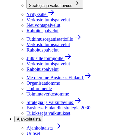
Strategia ja vaikuttavuus
Yrityksille
Verkostoitumispalvelut
Neuvontapalvelut
Rahoituspalvelut
Tutkimusorganisaatioille
Verkostoitumispalvelut
Rahoituspalvelut
Julkisille toimijoille
Verkostoitumispalvelut
Rahoituspalvelut
Me olemme Business Finland
Organisaatiomme
Töihin meille
Toimintaverkostomme
Strategia ja vaikuttavuus
Business Finlandin strategia 2030
Tulokset ja vaikutukset
Ajankohtaista
Ajankohtaista
Uutiset