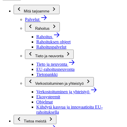
Mitä tarjoamme
Palvelut
Rahoitus
Rahoitus
Rahoituksen ohjeet
Rahoituspalvelut
Tieto ja neuvonta
Tieto ja neuvonta
EU-rahoitusneuvonta
Tietopankki
Verkostoituminen ja yhteistyö
Verkostoituminen ja yhteistyö
Ekosysteemit
Ohjelmat
Kiihdytä kasvua ja innovaatioita EU-
rahoituksella
Tietoa meistä