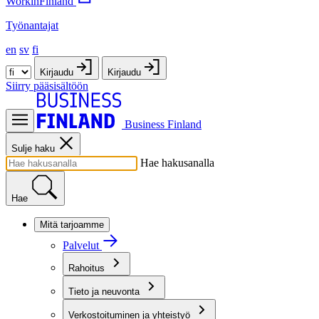
WorkinFinland
Työnantajat
en
sv
fi
Kirjaudu
Kirjaudu
Siirry pääsisältöön
Business Finland
Sulje haku
Hae hakusanalla
Hae
Mitä tarjoamme
Palvelut
Rahoitus
Tieto ja neuvonta
Verkostoituminen ja yhteistyö