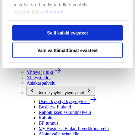
palveluissa. Lue lisää tällä sivustolla
Strategia ja vaikuttavuus
käytettävistä
evästeistä
.
Strategia ja vaikuttavuus
Business Finlandin strategia 2030
Tulokset ja vaikutukset
Salli kaikki evästeet
Ajankohtaista
Ajankohtaista
Uutiset
Vain välttämättömät evästeet
Tapahtumat
Yhteys ja tuki
Yhteys ja tuki
Yhteystiedot
Asiakaspalvelu
Usein kysytyt kysymykset
Usein kysytyt kysymykset
Business Finland
Rahoituksen asiointipalvelu
Rahoitus
BF tunnus
My Business Finland -verkkopalvelu
Aloittavalle yrittäjälle