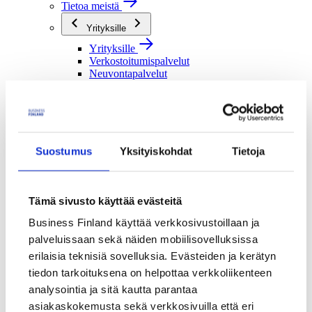
Tietoa meistä
Yrityksille
Yrityksille
Verkostoitumispalvelut
Neuvontapalvelut
Rahoituspalvelut
Tutkimusorganisaatioille
Tutkimusorganisaatioille
Verkostoitumispalvelut
Suostumus
Yksityiskohdat
Tietoja
Rahoituspalvelut
Julkisille toimijoille
Julkisille toimijoille
Tämä sivusto käyttää evästeitä
Verkostoitumispalvelut
Rahoituspalvelut
Business Finland käyttää verkkosivustoillaan ja
palveluissaan sekä näiden mobiilisovelluksissa
Me olemme Business Finland
erilaisia teknisiä sovelluksia. Evästeiden ja kerätyn
Me olemme Business Finland
tiedon tarkoituksena on helpottaa verkkoliikenteen
Organisaatiomme
Töihin meille
analysointia ja sitä kautta parantaa
Toimintaverkostomme
asiakaskokemusta sekä verkkosivuilla että eri