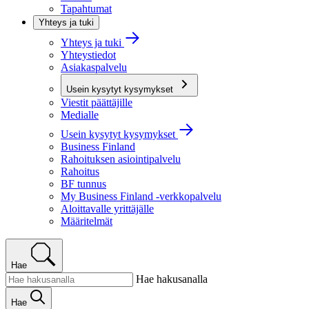
Tapahtumat
Yhteys ja tuki
Yhteys ja tuki
Yhteystiedot
Asiakaspalvelu
Usein kysytyt kysymykset
Viestit päättäjille
Medialle
Usein kysytyt kysymykset
Business Finland
Rahoituksen asiointipalvelu
Rahoitus
BF tunnus
My Business Finland -verkkopalvelu
Aloittavalle yrittäjälle
Määritelmät
Hae
Hae hakusanalla
Hae