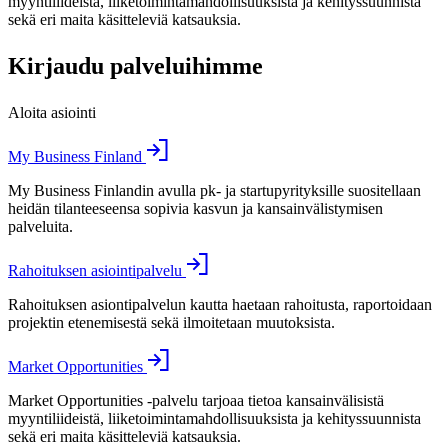
myyntiliideistä, liiketoimintamahdollisuuksista ja kehityssuunnista
sekä eri maita käsitteleviä katsauksia.
Kirjaudu palveluihimme
Aloita asiointi
My Business Finland
My Business Finlandin avulla pk- ja startupyrityksille suositellaan
heidän tilanteeseensa sopivia kasvun ja kansainvälistymisen
palveluita.
Rahoituksen asiointipalvelu
Rahoituksen asiontipalvelun kautta haetaan rahoitusta, raportoidaan
projektin etenemisestä sekä ilmoitetaan muutoksista.
Market Opportunities
Market Opportunities -palvelu tarjoaa tietoa kansainvälisistä
myyntiliideistä, liiketoimintamahdollisuuksista ja kehityssuunnista
sekä eri maita käsitteleviä katsauksia.