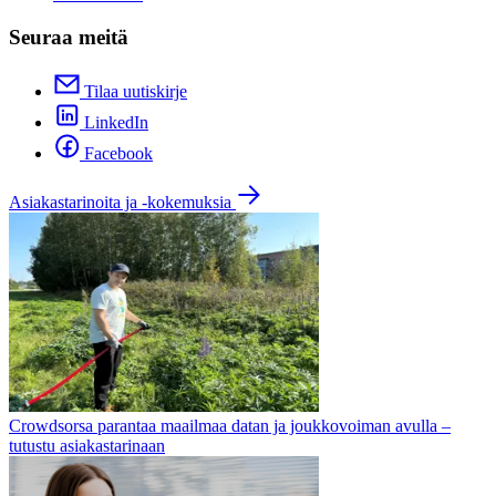
Seuraa meitä
Tilaa uutiskirje
LinkedIn
Facebook
Asiakastarinoita ja -kokemuksia
Crowdsorsa parantaa maailmaa datan ja joukkovoiman avulla –
tutustu asiakastarinaan