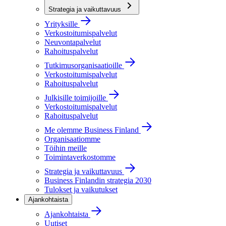
Strategia ja vaikuttavuus
Yrityksille
Verkostoitumispalvelut
Neuvontapalvelut
Rahoituspalvelut
Tutkimusorganisaatioille
Verkostoitumispalvelut
Rahoituspalvelut
Julkisille toimijoille
Verkostoitumispalvelut
Rahoituspalvelut
Me olemme Business Finland
Organisaatiomme
Töihin meille
Toimintaverkostomme
Strategia ja vaikuttavuus
Business Finlandin strategia 2030
Tulokset ja vaikutukset
Ajankohtaista
Ajankohtaista
Uutiset