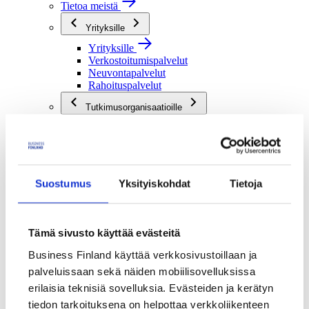
Tietoa meistä
Yrityksille
Yrityksille
Verkostoitumispalvelut
Neuvontapalvelut
Rahoituspalvelut
Tutkimusorganisaatioille
Tutkimusorganisaatioille
Verkostoitumispalvelut
Rahoituspalvelut
Julkisille toimijoille
Suostumus
Yksityiskohdat
Tietoja
Julkisille toimijoille
Verkostoitumispalvelut
Rahoituspalvelut
Tämä sivusto käyttää evästeitä
Me olemme Business Finland
Business Finland käyttää verkkosivustoillaan ja
Me olemme Business Finland
palveluissaan sekä näiden mobiilisovelluksissa
Organisaatiomme
Töihin meille
erilaisia teknisiä sovelluksia. Evästeiden ja kerätyn
Toimintaverkostomme
tiedon tarkoituksena on helpottaa verkkoliikenteen