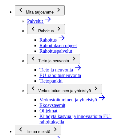
Mitä tarjoamme
Palvelut
Rahoitus
Rahoitus
Rahoituksen ohjeet
Rahoituspalvelut
Tieto ja neuvonta
Tieto ja neuvonta
EU-rahoitusneuvonta
Tietopankki
Verkostoituminen ja yhteistyö
Verkostoituminen ja yhteistyö
Ekosysteemit
Ohjelmat
Kiihdytä kasvua ja innovaatioita EU-
rahoituksella
Tietoa meistä