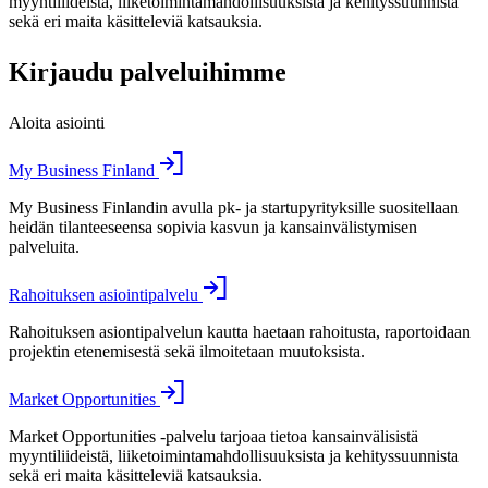
myyntiliideistä, liiketoimintamahdollisuuksista ja kehityssuunnista
sekä eri maita käsitteleviä katsauksia.
Kirjaudu palveluihimme
Aloita asiointi
My Business Finland
My Business Finlandin avulla pk- ja startupyrityksille suositellaan
heidän tilanteeseensa sopivia kasvun ja kansainvälistymisen
palveluita.
Rahoituksen asiointipalvelu
Rahoituksen asiontipalvelun kautta haetaan rahoitusta, raportoidaan
projektin etenemisestä sekä ilmoitetaan muutoksista.
Market Opportunities
Market Opportunities -palvelu tarjoaa tietoa kansainvälisistä
myyntiliideistä, liiketoimintamahdollisuuksista ja kehityssuunnista
sekä eri maita käsitteleviä katsauksia.