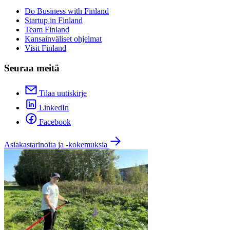
Do Business with Finland
Startup in Finland
Team Finland
Kansainväliset ohjelmat
Visit Finland
Seuraa meitä
Tilaa uutiskirje
LinkedIn
Facebook
Asiakastarinoita ja -kokemuksia