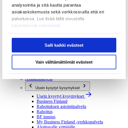
analysointia ja sitä kautta parantaa
Strategia ja vaikuttavuus
asiakaskokemusta sekä verkkosivuilla että eri
Strategia ja vaikuttavuus
Business Finlandin strategia 2030
palveluissa. Lue lisää tällä sivustolla
Tulokset ja vaikutukset
käytettävistä
evästeistä
.
Ajankohtaista
Ajankohtaista
Salli kaikki evästeet
Uutiset
Tapahtumat
Yhteys ja tuki
Vain välttämättömät evästeet
Yhteys ja tuki
Yhteystiedot
Asiakaspalvelu
Usein kysytyt kysymykset
Usein kysytyt kysymykset
Business Finland
Rahoituksen asiointipalvelu
Rahoitus
BF tunnus
My Business Finland -verkkopalvelu
Aloittavalle yrittäjälle