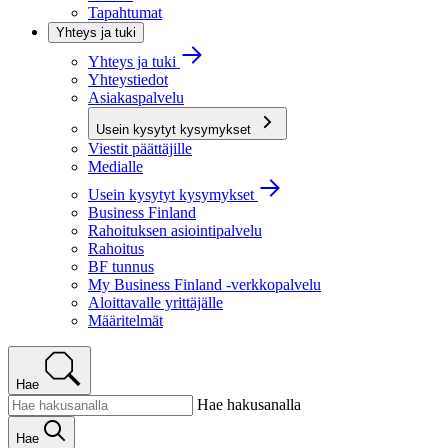
Tapahtumat
Yhteys ja tuki
Yhteys ja tuki
Yhteystiedot
Asiakaspalvelu
Usein kysytyt kysymykset
Viestit päättäjille
Medialle
Usein kysytyt kysymykset
Business Finland
Rahoituksen asiointipalvelu
Rahoitus
BF tunnus
My Business Finland -verkkopalvelu
Aloittavalle yrittäjälle
Määritelmät
Hae
Hae hakusanalla
Hae