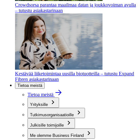
Crowdsorsa parantaa maailmaa datan ja joukkovoiman avulla
– tutustu asiakastarinaan
Kestävää liiketoimintaa uusilla biotuotteilla – tutustu Expand
Fibren asiakastarinaan
Tietoa meistä
Tietoa meistä
Yrityksille
Tutkimusorganisaatioille
Julkisille toimijoille
Me olemme Business Finland