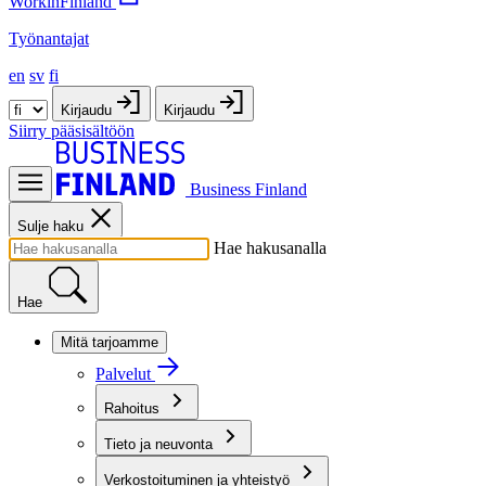
WorkinFinland
Työnantajat
en
sv
fi
Kirjaudu
Kirjaudu
Siirry pääsisältöön
Business Finland
Sulje haku
Hae hakusanalla
Hae
Mitä tarjoamme
Palvelut
Rahoitus
Tieto ja neuvonta
Verkostoituminen ja yhteistyö