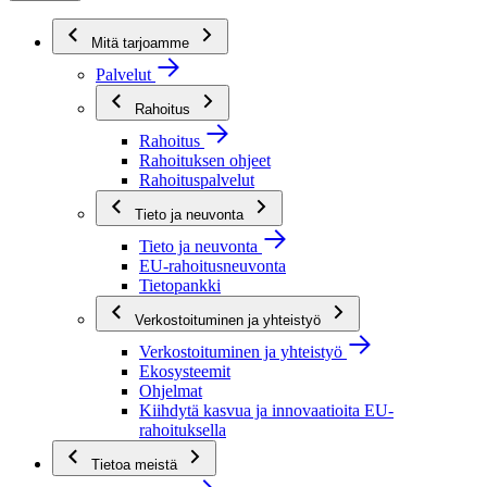
Mitä tarjoamme
Palvelut
Rahoitus
Rahoitus
Rahoituksen ohjeet
Rahoituspalvelut
Tieto ja neuvonta
Tieto ja neuvonta
EU-rahoitusneuvonta
Tietopankki
Verkostoituminen ja yhteistyö
Verkostoituminen ja yhteistyö
Ekosysteemit
Ohjelmat
Kiihdytä kasvua ja innovaatioita EU-
rahoituksella
Tietoa meistä