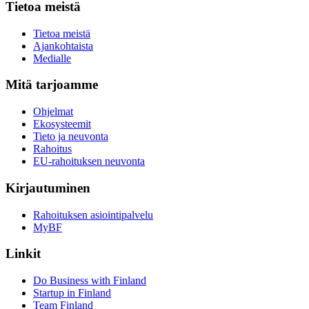
Tietoa meistä
Tietoa meistä
Ajankohtaista
Medialle
Mitä tarjoamme
Ohjelmat
Ekosysteemit
Tieto ja neuvonta
Rahoitus
EU-rahoituksen neuvonta
Kirjautuminen
Rahoituksen asiointipalvelu
MyBF
Linkit
Do Business with Finland
Startup in Finland
Team Finland