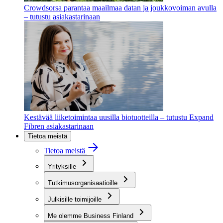
Crowdsorsa parantaa maailmaa datan ja joukkovoiman avulla
– tutustu asiakastarinaan
Kestävää liiketoimintaa uusilla biotuotteilla – tutustu Expand
Fibren asiakastarinaan
Tietoa meistä
Tietoa meistä
Yrityksille
Tutkimusorganisaatioille
Julkisille toimijoille
Me olemme Business Finland