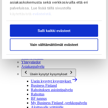
asiakaskokemusta sekä verkkosivuilla että eri
Strategia ja vaikuttavuus
palveluissa. Lue lisää tällä sivustolla
Strategia ja vaikuttavuus
käytettävistä
evästeistä
.
Business Finlandin strategia 2030
Tulokset ja vaikutukset
Ajankohtaista
Salli kaikki evästeet
Ajankohtaista
Uutiset
Tapahtumat
Vain välttämättömät evästeet
Yhteys ja tuki
Yhteys ja tuki
Yhteystiedot
Asiakaspalvelu
Usein kysytyt kysymykset
Usein kysytyt kysymykset
Business Finland
Rahoituksen asiointipalvelu
Rahoitus
BF tunnus
My Business Finland -verkkopalvelu
Aloittavalle yrittäjälle