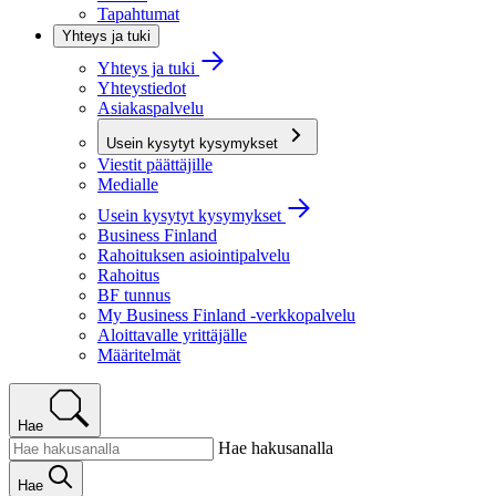
Tapahtumat
Yhteys ja tuki
Yhteys ja tuki
Yhteystiedot
Asiakaspalvelu
Usein kysytyt kysymykset
Viestit päättäjille
Medialle
Usein kysytyt kysymykset
Business Finland
Rahoituksen asiointipalvelu
Rahoitus
BF tunnus
My Business Finland -verkkopalvelu
Aloittavalle yrittäjälle
Määritelmät
Hae
Hae hakusanalla
Hae