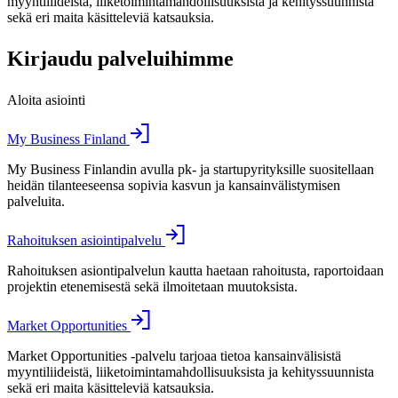
myyntiliideistä, liiketoimintamahdollisuuksista ja kehityssuunnista
sekä eri maita käsitteleviä katsauksia.
Kirjaudu palveluihimme
Aloita asiointi
My Business Finland
My Business Finlandin avulla pk- ja startupyrityksille suositellaan
heidän tilanteeseensa sopivia kasvun ja kansainvälistymisen
palveluita.
Rahoituksen asiointipalvelu
Rahoituksen asiontipalvelun kautta haetaan rahoitusta, raportoidaan
projektin etenemisestä sekä ilmoitetaan muutoksista.
Market Opportunities
Market Opportunities -palvelu tarjoaa tietoa kansainvälisistä
myyntiliideistä, liiketoimintamahdollisuuksista ja kehityssuunnista
sekä eri maita käsitteleviä katsauksia.