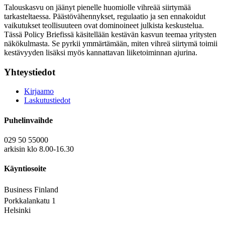
Talouskasvu on jäänyt pienelle huomiolle vihreää siirtymää
tarkasteltaessa. Päästövähennykset, regulaatio ja sen ennakoidut
vaikutukset teollisuuteen ovat dominoineet julkista keskustelua.
Tässä Policy Briefissä käsitellään kestävän kasvun teemaa yritysten
näkökulmasta. Se pyrkii ymmärtämään, miten vihreä siirtymä toimii
kestävyyden lisäksi myös kannattavan liiketoiminnan ajurina.
Yhteystiedot
Kirjaamo
Laskutustiedot
Puhelinvaihde
029 50 55000
arkisin klo 8.00-16.30
Käyntiosoite
Business Finland
Porkkalankatu 1
Helsinki