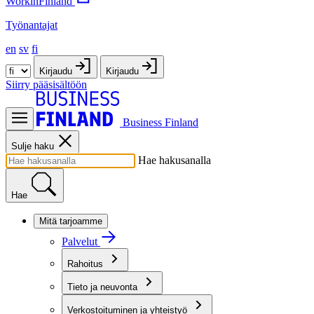
WorkinFinland
Työnantajat
en
sv
fi
Kirjaudu
Kirjaudu
Siirry pääsisältöön
Business Finland
Sulje haku
Hae hakusanalla
Hae
Mitä tarjoamme
Palvelut
Rahoitus
Tieto ja neuvonta
Verkostoituminen ja yhteistyö