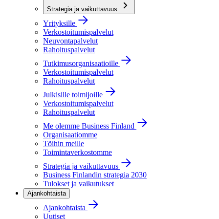
Strategia ja vaikuttavuus
Yrityksille
Verkostoitumispalvelut
Neuvontapalvelut
Rahoituspalvelut
Tutkimusorganisaatioille
Verkostoitumispalvelut
Rahoituspalvelut
Julkisille toimijoille
Verkostoitumispalvelut
Rahoituspalvelut
Me olemme Business Finland
Organisaatiomme
Töihin meille
Toimintaverkostomme
Strategia ja vaikuttavuus
Business Finlandin strategia 2030
Tulokset ja vaikutukset
Ajankohtaista
Ajankohtaista
Uutiset