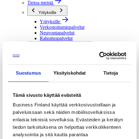
Tietoa meistä
Yrityksille
Yrityksille
Verkostoitumispalvelut
Neuvontapalvelut
Rahoituspalvelut
Tutkimusorganisaatioille
Tutkimusorganisaatioille
Verkostoitumispalvelut
Rahoituspalvelut
Suostumus
Yksityiskohdat
Tietoja
Julkisille toimijoille
Julkisille toimijoille
Verkostoitumispalvelut
Tämä sivusto käyttää evästeitä
Rahoituspalvelut
Business Finland käyttää verkkosivustoillaan ja
Me olemme Business Finland
palveluissaan sekä näiden mobiilisovelluksissa
Me olemme Business Finland
erilaisia teknisiä sovelluksia. Evästeiden ja kerätyn
Organisaatiomme
tiedon tarkoituksena on helpottaa verkkoliikenteen
Töihin meille
Toimintaverkostomme
analysointia ja sitä kautta parantaa