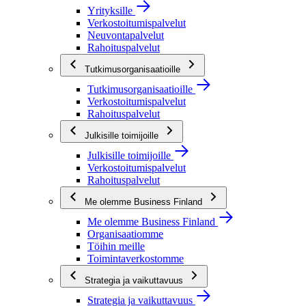
Yrityksille
Verkostoitumispalvelut
Neuvontapalvelut
Rahoituspalvelut
Tutkimusorganisaatioille
Tutkimusorganisaatioille
Verkostoitumispalvelut
Rahoituspalvelut
Julkisille toimijoille
Julkisille toimijoille
Verkostoitumispalvelut
Rahoituspalvelut
Me olemme Business Finland
Me olemme Business Finland
Organisaatiomme
Töihin meille
Toimintaverkostomme
Strategia ja vaikuttavuus
Strategia ja vaikuttavuus