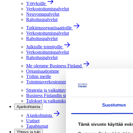
Yrityksille
Verkostoitumispalvelut
Neuvontapalvelut
Rahoituspalvelut
Tutkimusorganisaatioille
Verkostoitumispalvelut
Rahoituspalvelut
Julkisille toimijoille
Verkostoitumispalvelut
Rahoituspalvelut
Me olemme Business Finland
Organisaatiomme
Töihin meille
Toimintaverkostomme
Strategia ja vaikuttavuus
Business Finlandin strategia 2030
Tulokset ja vaikutukset
Suostumus
Ajankohtaista
Ajankohtaista
Uutiset
Tämä sivusto käyttää eväs
Tapahtumat
Yhteys ja tuki