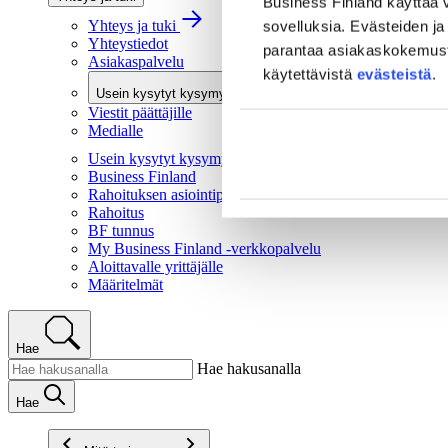
Business Finland käyttää v
Yhteys ja tuki
sovelluksia. Evästeiden ja 
Yhteystiedot
parantaa asiakaskokemusta 
Asiakaspalvelu
käytettävistä
evästeistä
.
Usein kysytyt kysymykset
Viestit päättäjille
Medialle
Usein kysytyt kysymykset
Business Finland
Rahoituksen asiointipalvelu
Rahoitus
BF tunnus
My Business Finland -verkkopalvelu
Aloittavalle yrittäjälle
Määritelmät
Hae
Hae hakusanalla
Hae