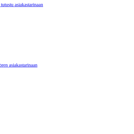
utustu asiakastarinaan
ibren asiakastarinaan