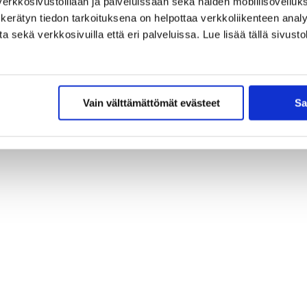
erkkosivustoillaan ja palveluissaan sekä näiden mobiilisovelluksi
kerätyn tiedon tarkoituksena on helpottaa verkkoliikenteen analys
sekä verkkosivuilla että eri palveluissa. Lue lisää tällä sivustol
Vain välttämättömät evästeet
Sa