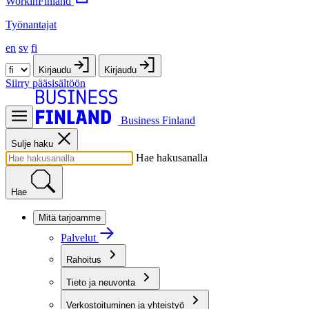
WorkinFinland
Työnantajat
en
sv
fi
Kirjaudu
Kirjaudu
Siirry pääsisältöön
Business Finland
Sulje haku
Hae hakusanalla
Hae
Mitä tarjoamme
Palvelut
Rahoitus
Tieto ja neuvonta
Verkostoituminen ja yhteistyö