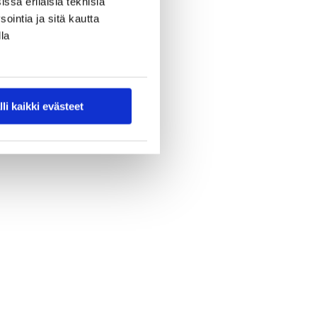
ssa erilaisia teknisiä
ointia ja sitä kautta
la
lli kaikki evästeet