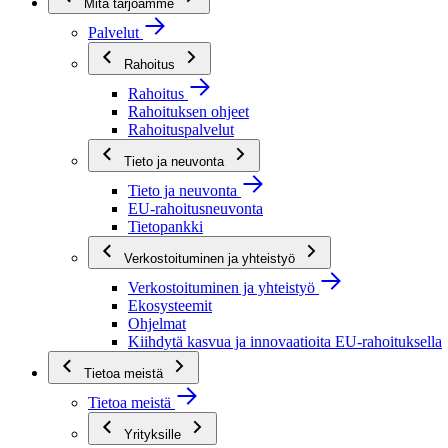
Mitä tarjoamme
Palvelut
Rahoitus
Rahoitus
Rahoituksen ohjeet
Rahoituspalvelut
Tieto ja neuvonta
Tieto ja neuvonta
EU-rahoitusneuvonta
Tietopankki
Verkostoituminen ja yhteistyö
Verkostoituminen ja yhteistyö
Ekosysteemit
Ohjelmat
Kiihdytä kasvua ja innovaatioita EU-rahoituksella
Tietoa meistä
Tietoa meistä
Yrityksille