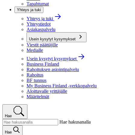
Tapahtumat
Yhteys ja tuki
Yhteys ja tuki
Yhteystiedot
Asiakaspalvelu
Usein kysytyt kysymykset
Viestit päättäjille
Medialle
Usein kysytyt kysymykset
Business Finland
Rahoituksen asiointipalvelu
Rahoitus
BF tunnus
My Business Finland -verkkopalvelu
Aloittavalle yrittäjälle
Määritelmät
Hae
Hae hakusanalla
Hae