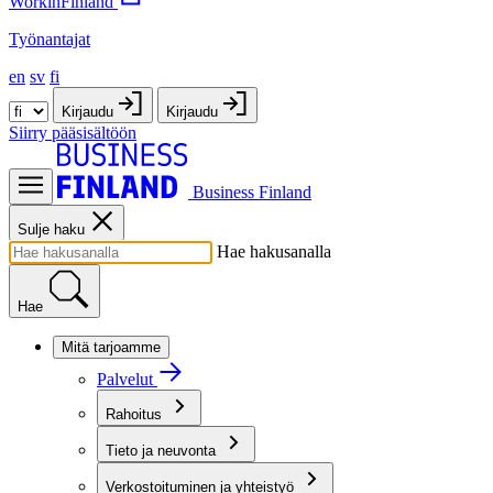
WorkinFinland
Työnantajat
en
sv
fi
Kirjaudu
Kirjaudu
Siirry pääsisältöön
Business Finland
Sulje haku
Hae hakusanalla
Hae
Mitä tarjoamme
Palvelut
Rahoitus
Tieto ja neuvonta
Verkostoituminen ja yhteistyö