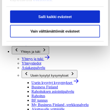
Strategia ja vaikuttavuus
Strategia ja vaikuttavuus
Business Finlandin strategia 2030
Salli kaikki evästeet
Tulokset ja vaikutukset
Ajankohtaista
Vain välttämättömät evästeet
Ajankohtaista
Uutiset
Tapahtumat
Yhteys ja tuki
Yhteys ja tuki
Yhteystiedot
Asiakaspalvelu
Usein kysytyt kysymykset
Usein kysytyt kysymykset
Business Finland
Rahoituksen asiointipalvelu
Rahoitus
BF tunnus
My Business Finland -verkkopalvelu
Aloittavalle yrittäjälle