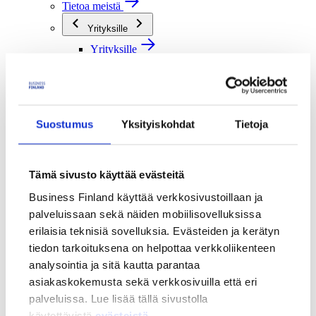
Tietoa meistä
Yrityksille
Yrityksille
Verkostoitumispalvelut
Neuvontapalvelut
Rahoituspalvelut
Tutkimusorganisaatioille
Suostumus
Yksityiskohdat
Tietoja
Tutkimusorganisaatioille
Verkostoitumispalvelut
Rahoituspalvelut
Tämä sivusto käyttää evästeitä
Julkisille toimijoille
Business Finland käyttää verkkosivustoillaan ja
Julkisille toimijoille
Verkostoitumispalvelut
palveluissaan sekä näiden mobiilisovelluksissa
Rahoituspalvelut
erilaisia teknisiä sovelluksia. Evästeiden ja kerätyn
tiedon tarkoituksena on helpottaa verkkoliikenteen
Me olemme Business Finland
analysointia ja sitä kautta parantaa
Me olemme Business Finland
Organisaatiomme
asiakaskokemusta sekä verkkosivuilla että eri
Töihin meille
palveluissa. Lue lisää tällä sivustolla
Toimintaverkostomme
käytettävistä
evästeistä
.