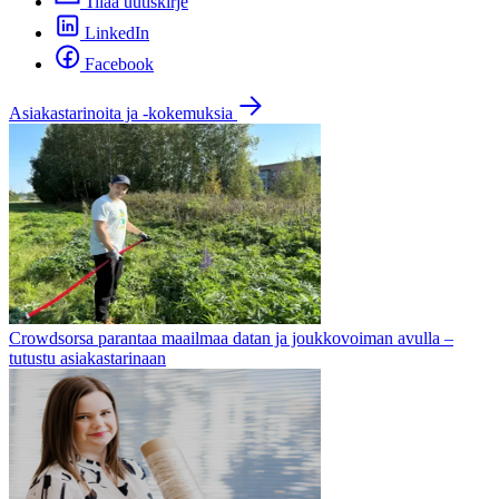
Tilaa uutiskirje
LinkedIn
Facebook
Asiakastarinoita ja -kokemuksia
Crowdsorsa parantaa maailmaa datan ja joukkovoiman avulla –
tutustu asiakastarinaan