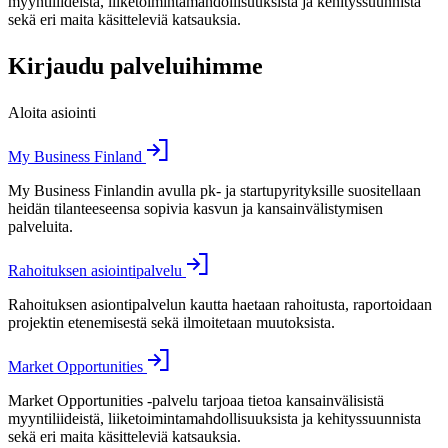
myyntiliideistä, liiketoimintamahdollisuuksista ja kehityssuunnista
sekä eri maita käsitteleviä katsauksia.
Kirjaudu palveluihimme
Aloita asiointi
My Business Finland
My Business Finlandin avulla pk- ja startupyrityksille suositellaan
heidän tilanteeseensa sopivia kasvun ja kansainvälistymisen
palveluita.
Rahoituksen asiointipalvelu
Rahoituksen asiontipalvelun kautta haetaan rahoitusta, raportoidaan
projektin etenemisestä sekä ilmoitetaan muutoksista.
Market Opportunities
Market Opportunities -palvelu tarjoaa tietoa kansainvälisistä
myyntiliideistä, liiketoimintamahdollisuuksista ja kehityssuunnista
sekä eri maita käsitteleviä katsauksia.