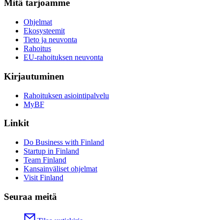
Mitä tarjoamme
Ohjelmat
Ekosysteemit
Tieto ja neuvonta
Rahoitus
EU-rahoituksen neuvonta
Kirjautuminen
Rahoituksen asiointipalvelu
MyBF
Linkit
Do Business with Finland
Startup in Finland
Team Finland
Kansainväliset ohjelmat
Visit Finland
Seuraa meitä