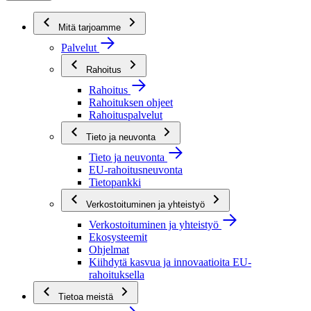
Mitä tarjoamme
Palvelut
Rahoitus
Rahoitus
Rahoituksen ohjeet
Rahoituspalvelut
Tieto ja neuvonta
Tieto ja neuvonta
EU-rahoitusneuvonta
Tietopankki
Verkostoituminen ja yhteistyö
Verkostoituminen ja yhteistyö
Ekosysteemit
Ohjelmat
Kiihdytä kasvua ja innovaatioita EU-
rahoituksella
Tietoa meistä