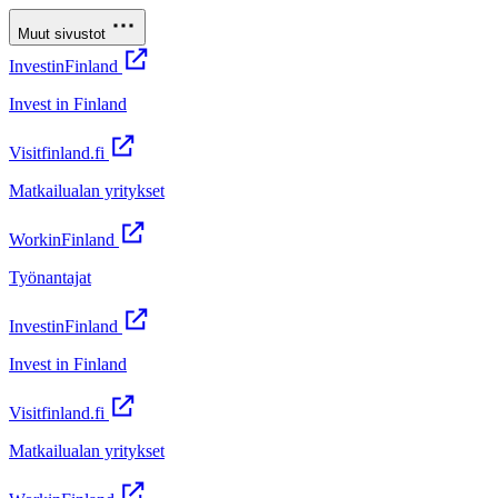
Muut sivustot
InvestinFinland
Invest in Finland
Visitfinland.fi
Matkailualan yritykset
WorkinFinland
Työnantajat
InvestinFinland
Invest in Finland
Visitfinland.fi
Matkailualan yritykset