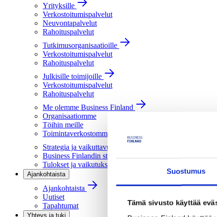
Yrityksille
Verkostoitumispalvelut
Neuvontapalvelut
Rahoituspalvelut
Tutkimusorganisaatioille
Verkostoitumispalvelut
Rahoituspalvelut
Julkisille toimijoille
Verkostoitumispalvelut
Rahoituspalvelut
Me olemme Business Finland
Organisaatiomme
Töihin meille
Toimintaverkostomme
Strategia ja vaikuttavuus
Business Finlandin strategia 2030
Tulokset ja vaikutukset
Suostumus
Ajankohtaista
Ajankohtaista
Uutiset
Tämä sivusto käyttää eväs
Tapahtumat
Yhteys ja tuki