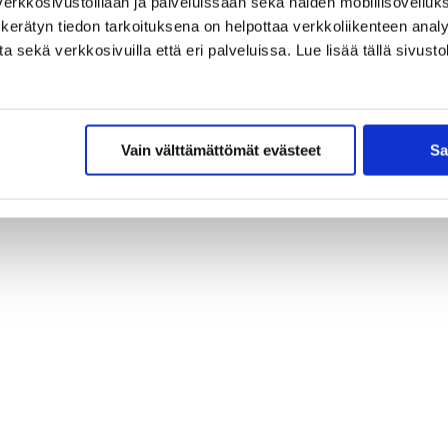
erkkosivustoillaan ja palveluissaan sekä näiden mobiilisovelluksi
kerätyn tiedon tarkoituksena on helpottaa verkkoliikenteen analys
sekä verkkosivuilla että eri palveluissa. Lue lisää tällä sivustol
Vain välttämättömät evästeet
Sa