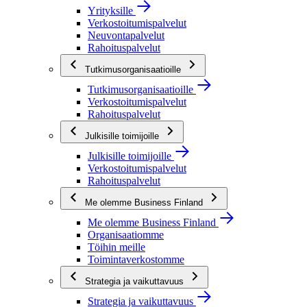
Yrityksille
Verkostoitumispalvelut
Neuvontapalvelut
Rahoituspalvelut
Tutkimusorganisaatioille
Tutkimusorganisaatioille
Verkostoitumispalvelut
Rahoituspalvelut
Julkisille toimijoille
Julkisille toimijoille
Verkostoitumispalvelut
Rahoituspalvelut
Me olemme Business Finland
Me olemme Business Finland
Organisaatiomme
Töihin meille
Toimintaverkostomme
Strategia ja vaikuttavuus
Strategia ja vaikuttavuus