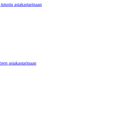
utustu asiakastarinaan
ibren asiakastarinaan