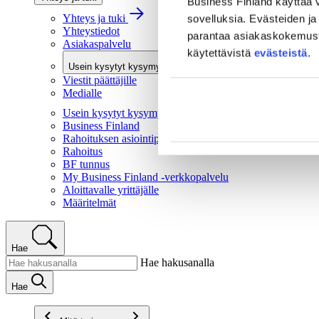
Business Finland käyttää v
Yhteys ja tuki
sovelluksia. Evästeiden ja 
Yhteystiedot
parantaa asiakaskokemusta 
Asiakaspalvelu
käytettävistä
evästeistä
.
Usein kysytyt kysymykset
Viestit päättäjille
Medialle
Usein kysytyt kysymykset
Business Finland
Rahoituksen asiointipalvelu
Rahoitus
BF tunnus
My Business Finland -verkkopalvelu
Aloittavalle yrittäjälle
Määritelmät
Hae
Hae hakusanalla
Hae