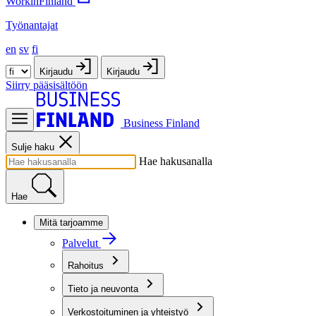
WorkinFinland
Työnantajat
en
sv
fi
Kirjaudu
Kirjaudu
Siirry pääsisältöön
Business Finland
Sulje haku
Hae hakusanalla
Hae
Mitä tarjoamme
Palvelut
Rahoitus
Tieto ja neuvonta
Verkostoituminen ja yhteistyö