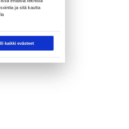
ssa erilaisia teknisiä
ointia ja sitä kautta
la
lli kaikki evästeet