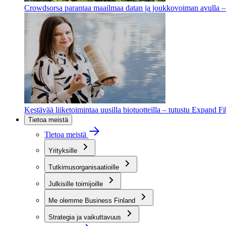
Crowdsorsa parantaa maailmaa datan ja joukkovoiman avulla – t
Kestävää liiketoimintaa uusilla biotuotteilla – tutustu Expand F
Tietoa meistä
Tietoa meistä
Yrityksille
Tutkimusorganisaatioille
Julkisille toimijoille
Me olemme Business Finland
Strategia ja vaikuttavuus