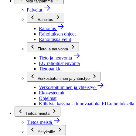
Mitä tarjoamme
Palvelut
Rahoitus
Rahoitus
Rahoituksen ohjeet
Rahoituspalvelut
Tieto ja neuvonta
Tieto ja neuvonta
EU-rahoitusneuvonta
Tietopankki
Verkostoituminen ja yhteistyö
Verkostoituminen ja yhteistyö
Ekosysteemit
Ohjelmat
Kiihdytä kasvua ja innovaatioita EU-rahoituksella
Tietoa meistä
Tietoa meistä
Yrityksille