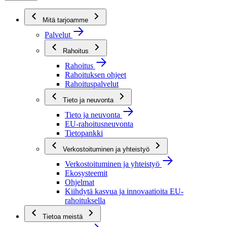
Mitä tarjoamme
Palvelut
Rahoitus
Rahoitus
Rahoituksen ohjeet
Rahoituspalvelut
Tieto ja neuvonta
Tieto ja neuvonta
EU-rahoitusneuvonta
Tietopankki
Verkostoituminen ja yhteistyö
Verkostoituminen ja yhteistyö
Ekosysteemit
Ohjelmat
Kiihdytä kasvua ja innovaatioita EU-
rahoituksella
Tietoa meistä