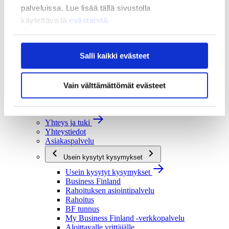
palveluissa. Lue lisää tällä sivustolla
Strategia ja vaikuttavuus
käytettävistä
evästeistä
.
Strategia ja vaikuttavuus
Business Finlandin strategia 2030
Tulokset ja vaikutukset
Salli kaikki evästeet
Ajankohtaista
Ajankohtaista
Uutiset
Vain välttämättömät evästeet
Tapahtumat
Yhteys ja tuki
Yhteys ja tuki
Yhteystiedot
Asiakaspalvelu
Usein kysytyt kysymykset
Usein kysytyt kysymykset
Business Finland
Rahoituksen asiointipalvelu
Rahoitus
BF tunnus
My Business Finland -verkkopalvelu
Aloittavalle yrittäjälle