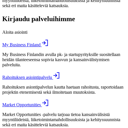
myyntiliideistä, liiketoimintamahdollisuuksista ja kehityssuunnista
sekä eri maita käsitteleviä katsauksia.
Kirjaudu palveluihimme
Aloita asiointi
My Business Finland
My Business Finlandin avulla pk- ja startupyrityksille suositellaan
heidän tilanteeseensa sopivia kasvun ja kansainvälistymisen
palveluita.
Rahoituksen asiointipalvelu
Rahoituksen asiontipalvelun kautta haetaan rahoitusta, raportoidaan
projektin etenemisestä sekä ilmoitetaan muutoksista.
Market Opportunities
Market Opportunities -palvelu tarjoaa tietoa kansainvälisistä
myyntiliideistä, liiketoimintamahdollisuuksista ja kehityssuunnista
sekä eri maita käsitteleviä katsauksia.