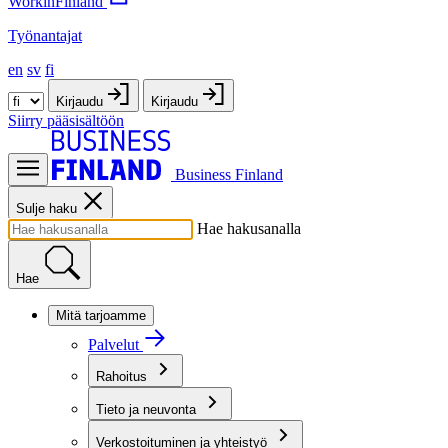
WorkinFinland
Työnantajat
en
sv
fi
Kirjaudu
Kirjaudu
Siirry pääsisältöön
Business Finland
Sulje haku
Hae hakusanalla
Hae
Mitä tarjoamme
Palvelut
Rahoitus
Tieto ja neuvonta
Verkostoituminen ja yhteistyö