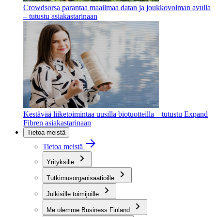
Crowdsorsa parantaa maailmaa datan ja joukkovoiman avulla
– tutustu asiakastarinaan
Kestävää liiketoimintaa uusilla biotuotteilla – tutustu Expand
Fibren asiakastarinaan
Tietoa meistä
Tietoa meistä
Yrityksille
Tutkimusorganisaatioille
Julkisille toimijoille
Me olemme Business Finland