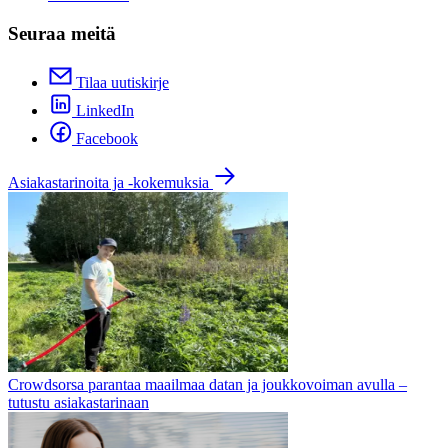
Seuraa meitä
Tilaa uutiskirje
LinkedIn
Facebook
Asiakastarinoita ja -kokemuksia
Crowdsorsa parantaa maailmaa datan ja joukkovoiman avulla –
tutustu asiakastarinaan