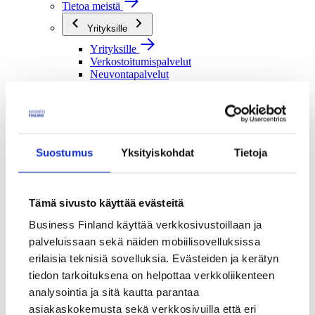
Tietoa meistä
Yrityksille
Yrityksille
Verkostoitumispalvelut
Neuvontapalvelut
Rahoituspalvelut
Tutkimusorganisaatioille
Tutkimusorganisaatioille
Verkostoitumispalvelut
Suostumus
Yksityiskohdat
Tietoja
Rahoituspalvelut
Julkisille toimijoille
Julkisille toimijoille
Tämä sivusto käyttää evästeitä
Verkostoitumispalvelut
Rahoituspalvelut
Business Finland käyttää verkkosivustoillaan ja
palveluissaan sekä näiden mobiilisovelluksissa
Me olemme Business Finland
erilaisia teknisiä sovelluksia. Evästeiden ja kerätyn
Me olemme Business Finland
tiedon tarkoituksena on helpottaa verkkoliikenteen
Organisaatiomme
Töihin meille
analysointia ja sitä kautta parantaa
Toimintaverkostomme
asiakaskokemusta sekä verkkosivuilla että eri