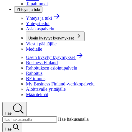
Tapahtumat
Yhteys ja tuki
Yhteys ja tuki
Yhteystiedot
Asiakaspalvelu
Usein kysytyt kysymykset
Viestit päättäjille
Medialle
Usein kysytyt kysymykset
Business Finland
Rahoituksen asiointipalvelu
Rahoitus
BF tunnus
My Business Finland -verkkopalvelu
Aloittavalle yrittäjälle
Määritelmät
Hae
Hae hakusanalla
Hae