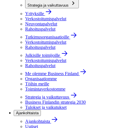
Strategia ja vaikuttavuus
Yrityksille
Verkostoitumispalvelut
Neuvontapalvelut
Rahoituspalvelut
Tutkimusorganisaatioille
Verkostoitumispalvelut
Rahoituspalvelut
Julkisille toimijoille
Verkostoitumispalvelut
Rahoituspalvelut
Me olemme Business Finland
Organisaatiomme
Töihin meille
Toimintaverkostomme
Strategia ja vaikuttavuus
Business Finlandin strategia 2030
Tulokset ja vaikutukset
Ajankohtaista
Ajankohtaista
Uutiset