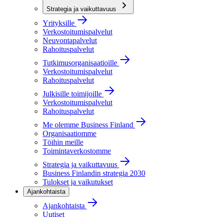
Strategia ja vaikuttavuus
Yrityksille
Verkostoitumispalvelut
Neuvontapalvelut
Rahoituspalvelut
Tutkimusorganisaatioille
Verkostoitumispalvelut
Rahoituspalvelut
Julkisille toimijoille
Verkostoitumispalvelut
Rahoituspalvelut
Me olemme Business Finland
Organisaatiomme
Töihin meille
Toimintaverkostomme
Strategia ja vaikuttavuus
Business Finlandin strategia 2030
Tulokset ja vaikutukset
Ajankohtaista
Ajankohtaista
Uutiset