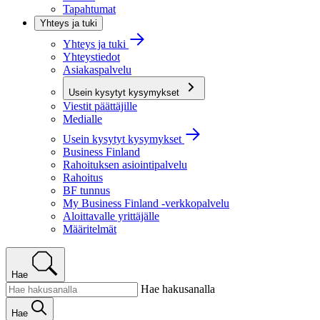
Tapahtumat
Yhteys ja tuki
Yhteys ja tuki
Yhteystiedot
Asiakaspalvelu
Usein kysytyt kysymykset
Viestit päättäjille
Medialle
Usein kysytyt kysymykset
Business Finland
Rahoituksen asiointipalvelu
Rahoitus
BF tunnus
My Business Finland -verkkopalvelu
Aloittavalle yrittäjälle
Määritelmät
Hae
Hae hakusanalla
Hae