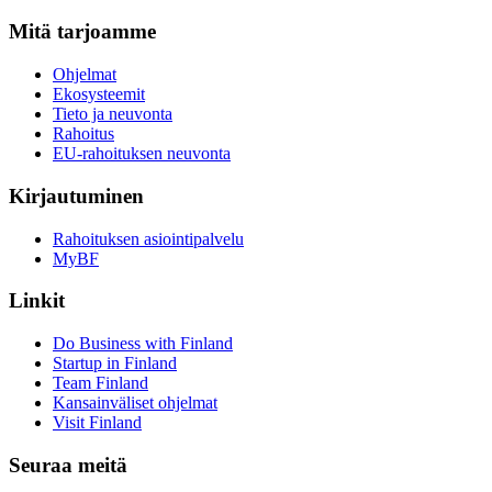
Mitä tarjoamme
Ohjelmat
Ekosysteemit
Tieto ja neuvonta
Rahoitus
EU-rahoituksen neuvonta
Kirjautuminen
Rahoituksen asiointipalvelu
MyBF
Linkit
Do Business with Finland
Startup in Finland
Team Finland
Kansainväliset ohjelmat
Visit Finland
Seuraa meitä