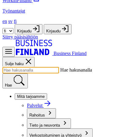
WorkinFinland
Työnantajat
en
sv
fi
Kirjaudu
Kirjaudu
Siirry pääsisältöön
Business Finland
Sulje haku
Hae hakusanalla
Hae
Mitä tarjoamme
Palvelut
Rahoitus
Tieto ja neuvonta
Verkostoituminen ja yhteistyö