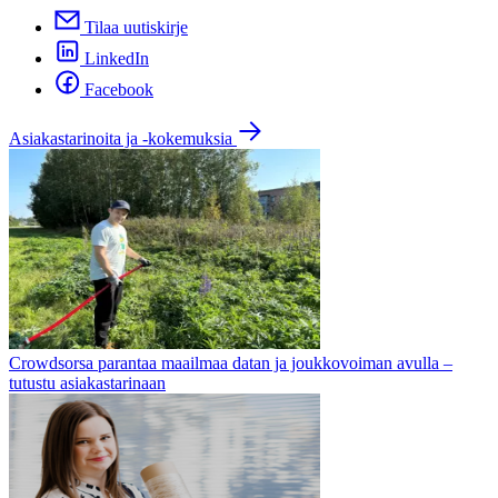
Tilaa uutiskirje
LinkedIn
Facebook
Asiakastarinoita ja -kokemuksia
Crowdsorsa parantaa maailmaa datan ja joukkovoiman avulla –
tutustu asiakastarinaan