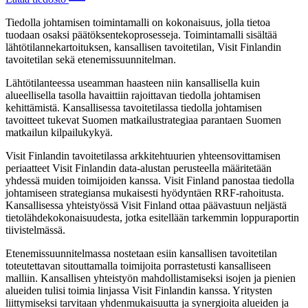
Tiedolla johtamisen toimintamalli on kokonaisuus, jolla tietoa
tuodaan osaksi päätöksentekoprosesseja. Toimintamalli sisältää
lähtötilannekartoituksen, kansallisen tavoitetilan, Visit Finlandin
tavoitetilan sekä etenemissuunnitelman.
Lähtötilanteessa useamman haasteen niin kansallisella kuin
alueellisella tasolla havaittiin rajoittavan tiedolla johtamisen
kehittämistä. Kansallisessa tavoitetilassa tiedolla johtamisen
tavoitteet tukevat Suomen matkailustrategiaa parantaen Suomen
matkailun kilpailukykyä.
Visit Finlandin tavoitetilassa arkkitehtuurien yhteensovittamisen
periaatteet Visit Finlandin data-alustan perusteella määritetään
yhdessä muiden toimijoiden kanssa. Visit Finland panostaa tiedolla
johtamiseen strategiansa mukaisesti hyödyntäen RRF-rahoitusta.
Kansallisessa yhteistyössä Visit Finland ottaa päävastuun neljästä
tietolähdekokonaisuudesta, jotka esitellään tarkemmin loppuraportin
tiivistelmässä.
Etenemissuunnitelmassa nostetaan esiin kansallisen tavoitetilan
toteutettavan sitouttamalla toimijoita porrastetusti kansalliseen
malliin. Kansallisen yhteistyön mahdollistamiseksi isojen ja pienien
alueiden tulisi toimia linjassa Visit Finlandin kanssa. Yritysten
liittymiseksi tarvitaan yhdenmukaisuutta ja synergioita alueiden ja