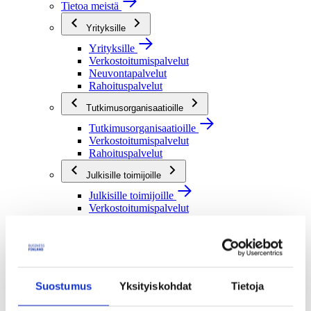
Tietoa meistä
Yrityksille
Yrityksille
Verkostoitumispalvelut
Neuvontapalvelut
Rahoituspalvelut
Tutkimusorganisaatioille
Tutkimusorganisaatioille
Verkostoitumispalvelut
Rahoituspalvelut
Julkisille toimijoille
Julkisille toimijoille
Verkostoitumispalvelut
Rahoituspalvelut
Me olemme Business Finland
Me olemme Business Finland
Organisaatiomme
Suostumus
Yksityiskohdat
Tietoja
Töihin meille
Toimintaverkostomme