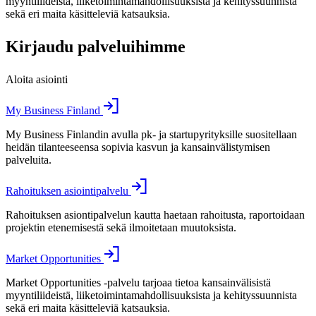
myyntiliideistä, liiketoimintamahdollisuuksista ja kehityssuunnista
sekä eri maita käsitteleviä katsauksia.
Kirjaudu palveluihimme
Aloita asiointi
My Business Finland
My Business Finlandin avulla pk- ja startupyrityksille suositellaan
heidän tilanteeseensa sopivia kasvun ja kansainvälistymisen
palveluita.
Rahoituksen asiointipalvelu
Rahoituksen asiontipalvelun kautta haetaan rahoitusta, raportoidaan
projektin etenemisestä sekä ilmoitetaan muutoksista.
Market Opportunities
Market Opportunities -palvelu tarjoaa tietoa kansainvälisistä
myyntiliideistä, liiketoimintamahdollisuuksista ja kehityssuunnista
sekä eri maita käsitteleviä katsauksia.