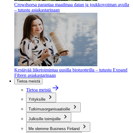
Crowdsorsa parantaa maailmaa datan ja joukkovoiman avulla
– tutustu asiakastarinaan
Kestävää liiketoimintaa uusilla biotuotteilla – tutustu Expand
Fibren asiakastarinaan
Tietoa meistä
Tietoa meistä
Yrityksille
Tutkimusorganisaatioille
Julkisille toimijoille
Me olemme Business Finland