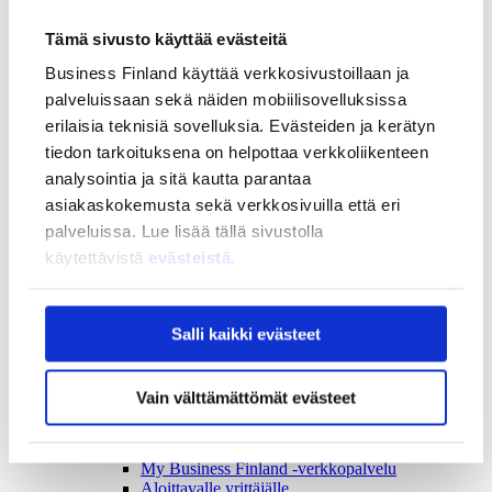
Strategia ja vaikuttavuus
Tämä sivusto käyttää evästeitä
Strategia ja vaikuttavuus
Business Finlandin strategia 2030
Business Finland käyttää verkkosivustoillaan ja
Tulokset ja vaikutukset
palveluissaan sekä näiden mobiilisovelluksissa
erilaisia teknisiä sovelluksia. Evästeiden ja kerätyn
Ajankohtaista
tiedon tarkoituksena on helpottaa verkkoliikenteen
Ajankohtaista
Uutiset
analysointia ja sitä kautta parantaa
Tapahtumat
asiakaskokemusta sekä verkkosivuilla että eri
palveluissa. Lue lisää tällä sivustolla
Yhteys ja tuki
käytettävistä
evästeistä
.
Yhteys ja tuki
Yhteystiedot
Asiakaspalvelu
Salli kaikki evästeet
Usein kysytyt kysymykset
Usein kysytyt kysymykset
Business Finland
Vain välttämättömät evästeet
Rahoituksen asiointipalvelu
Rahoitus
BF tunnus
My Business Finland -verkkopalvelu
Aloittavalle yrittäjälle