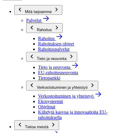
Mitä tarjoamme
Palvelut
Rahoitus
Rahoitus
Rahoituksen ohjeet
Rahoituspalvelut
Tieto ja neuvonta
Tieto ja neuvonta
EU-rahoitusneuvonta
Tietopankki
Verkostoituminen ja yhteistyö
Verkostoituminen ja yhteistyö
Ekosysteemit
Ohjelmat
Kiihdytä kasvua ja innovaatioita EU-
rahoituksella
Tietoa meistä