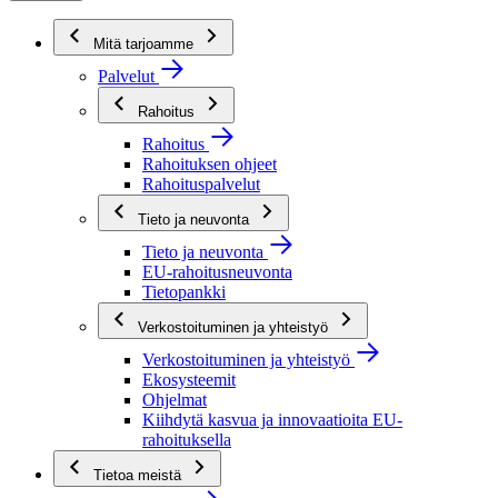
Mitä tarjoamme
Palvelut
Rahoitus
Rahoitus
Rahoituksen ohjeet
Rahoituspalvelut
Tieto ja neuvonta
Tieto ja neuvonta
EU-rahoitusneuvonta
Tietopankki
Verkostoituminen ja yhteistyö
Verkostoituminen ja yhteistyö
Ekosysteemit
Ohjelmat
Kiihdytä kasvua ja innovaatioita EU-
rahoituksella
Tietoa meistä