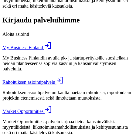
myyntiliideistä, liiketoimintamahdollisuuksista ja kehityssuunnista
sekä eri maita käsitteleviä katsauksia.
Kirjaudu palveluihimme
Aloita asiointi
My Business Finland
My Business Finlandin avulla pk- ja startupyrityksille suositellaan
heidän tilanteeseensa sopivia kasvun ja kansainvälistymisen
palveluita.
Rahoituksen asiointipalvelu
Rahoituksen asiontipalvelun kautta haetaan rahoitusta, raportoidaan
projektin etenemisestä sekä ilmoitetaan muutoksista.
Market Opportunities
Market Opportunities -palvelu tarjoaa tietoa kansainvälisistä
myyntiliideistä, liiketoimintamahdollisuuksista ja kehityssuunnista
sekä eri maita käsitteleviä katsauksia.