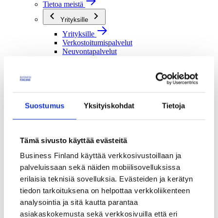
Tietoa meistä
Yrityksille
Yrityksille
Verkostoitumispalvelut
Neuvontapalvelut
Rahoituspalvelut
Tutkimusorganisaatioille
Tutkimusorganisaatioille
Verkostoitumispalvelut
Suostumus
Yksityiskohdat
Tietoja
Rahoituspalvelut
Julkisille toimijoille
Julkisille toimijoille
Tämä sivusto käyttää evästeitä
Verkostoitumispalvelut
Rahoituspalvelut
Business Finland käyttää verkkosivustoillaan ja
palveluissaan sekä näiden mobiilisovelluksissa
Me olemme Business Finland
erilaisia teknisiä sovelluksia. Evästeiden ja kerätyn
Me olemme Business Finland
tiedon tarkoituksena on helpottaa verkkoliikenteen
Organisaatiomme
Töihin meille
analysointia ja sitä kautta parantaa
Toimintaverkostomme
asiakaskokemusta sekä verkkosivuilla että eri