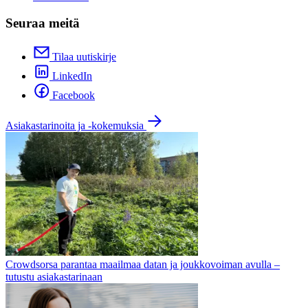
Seuraa meitä
Tilaa uutiskirje
LinkedIn
Facebook
Asiakastarinoita ja -kokemuksia
Crowdsorsa parantaa maailmaa datan ja joukkovoiman avulla –
tutustu asiakastarinaan