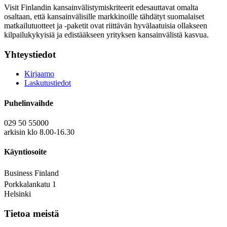
Visit Finlandin kansainvälistymiskriteerit edesauttavat omalta
osaltaan, että kansainvälisille markkinoille tähdätyt suomalaiset
matkailutuotteet ja -paketit ovat riittävän hyvälaatuisia ollakseen
kilpailukykyisiä ja edistääkseen yrityksen kansainvälistä kasvua.
Yhteystiedot
Kirjaamo
Laskutustiedot
Puhelinvaihde
029 50 55000
arkisin klo 8.00-16.30
Käyntiosoite
Business Finland
Porkkalankatu 1
Helsinki
Tietoa meistä