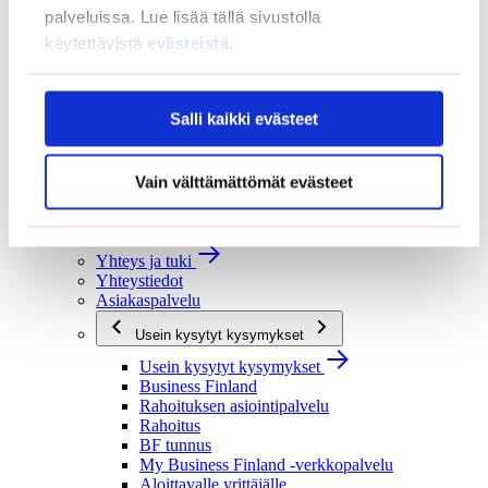
palveluissa. Lue lisää tällä sivustolla
Strategia ja vaikuttavuus
käytettävistä
evästeistä
.
Strategia ja vaikuttavuus
Business Finlandin strategia 2030
Tulokset ja vaikutukset
Salli kaikki evästeet
Ajankohtaista
Ajankohtaista
Uutiset
Vain välttämättömät evästeet
Tapahtumat
Yhteys ja tuki
Yhteys ja tuki
Yhteystiedot
Asiakaspalvelu
Usein kysytyt kysymykset
Usein kysytyt kysymykset
Business Finland
Rahoituksen asiointipalvelu
Rahoitus
BF tunnus
My Business Finland -verkkopalvelu
Aloittavalle yrittäjälle