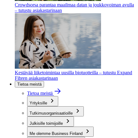
Crowdsorsa parantaa maailmaa datan ja joukkovoiman avulla
– tutustu asiakastarinaan
Kestävää liiketoimintaa uusilla biotuotteilla – tutustu Expand
Fibren asiakastarinaan
Tietoa meistä
Tietoa meistä
Yrityksille
Tutkimusorganisaatioille
Julkisille toimijoille
Me olemme Business Finland