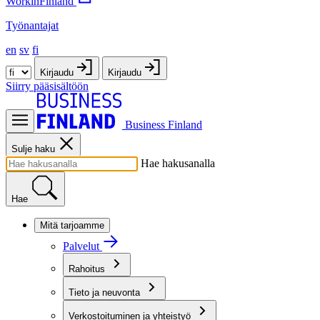
WorkinFinland
Työnantajat
en
sv
fi
Kirjaudu
Kirjaudu
Siirry pääsisältöön
Business Finland
Sulje haku
Hae hakusanalla
Hae
Mitä tarjoamme
Palvelut
Rahoitus
Tieto ja neuvonta
Verkostoituminen ja yhteistyö