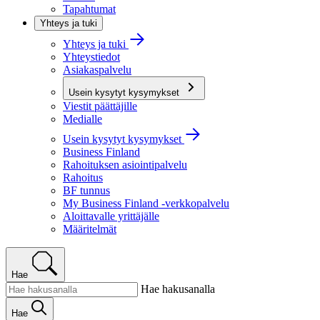
Tapahtumat
Yhteys ja tuki
Yhteys ja tuki
Yhteystiedot
Asiakaspalvelu
Usein kysytyt kysymykset
Viestit päättäjille
Medialle
Usein kysytyt kysymykset
Business Finland
Rahoituksen asiointipalvelu
Rahoitus
BF tunnus
My Business Finland -verkkopalvelu
Aloittavalle yrittäjälle
Määritelmät
Hae
Hae hakusanalla
Hae