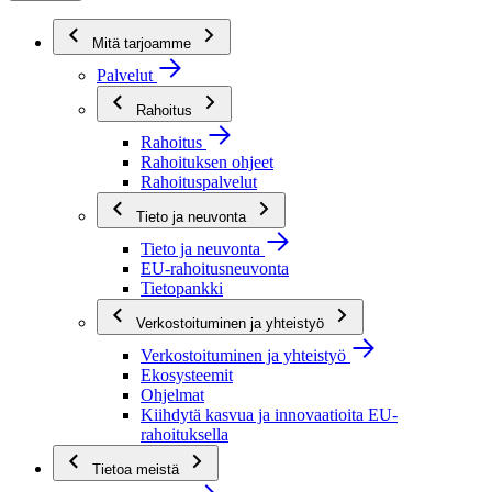
Mitä tarjoamme
Palvelut
Rahoitus
Rahoitus
Rahoituksen ohjeet
Rahoituspalvelut
Tieto ja neuvonta
Tieto ja neuvonta
EU-rahoitusneuvonta
Tietopankki
Verkostoituminen ja yhteistyö
Verkostoituminen ja yhteistyö
Ekosysteemit
Ohjelmat
Kiihdytä kasvua ja innovaatioita EU-
rahoituksella
Tietoa meistä