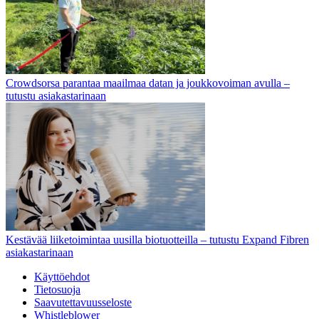
Crowdsorsa parantaa maailmaa datan ja joukkovoiman avulla –
tutustu asiakastarinaan
Kestävää liiketoimintaa uusilla biotuotteilla – tutustu Expand Fibren
asiakastarinaan
Käyttöehdot
Tietosuoja
Saavutettavuusseloste
Whistleblower