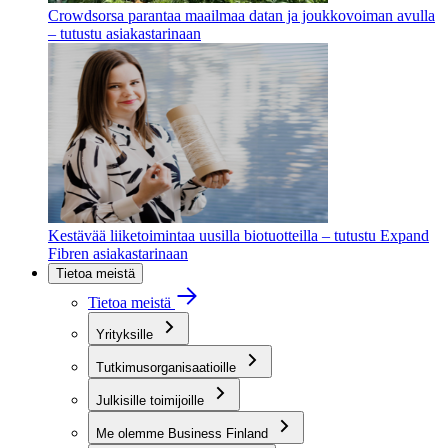
Crowdsorsa parantaa maailmaa datan ja joukkovoiman avulla
– tutustu asiakastarinaan
Kestävää liiketoimintaa uusilla biotuotteilla – tutustu Expand
Fibren asiakastarinaan
Tietoa meistä
Tietoa meistä
Yrityksille
Tutkimusorganisaatioille
Julkisille toimijoille
Me olemme Business Finland