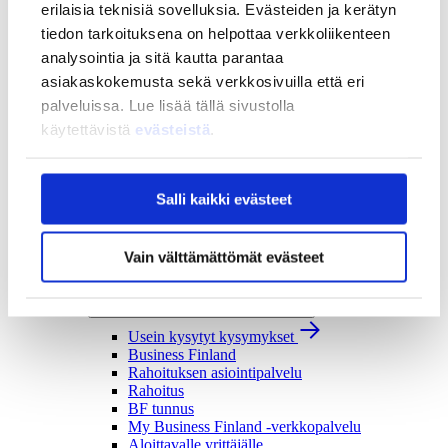
erilaisia teknisiä sovelluksia. Evästeiden ja kerätyn
Strategia ja vaikuttavuus
tiedon tarkoituksena on helpottaa verkkoliikenteen
Strategia ja vaikuttavuus
analysointia ja sitä kautta parantaa
Business Finlandin strategia 2030
asiakaskokemusta sekä verkkosivuilla että eri
Tulokset ja vaikutukset
palveluissa. Lue lisää tällä sivustolla
Ajankohtaista
käytettävistä
evästeistä
.
Ajankohtaista
Uutiset
Tapahtumat
Salli kaikki evästeet
Yhteys ja tuki
Yhteys ja tuki
Vain välttämättömät evästeet
Yhteystiedot
Asiakaspalvelu
Usein kysytyt kysymykset
Usein kysytyt kysymykset
Business Finland
Rahoituksen asiointipalvelu
Rahoitus
BF tunnus
My Business Finland -verkkopalvelu
Aloittavalle yrittäjälle