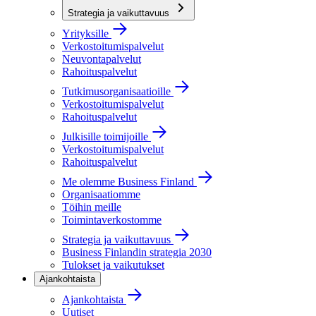
Strategia ja vaikuttavuus
Yrityksille
Verkostoitumispalvelut
Neuvontapalvelut
Rahoituspalvelut
Tutkimusorganisaatioille
Verkostoitumispalvelut
Rahoituspalvelut
Julkisille toimijoille
Verkostoitumispalvelut
Rahoituspalvelut
Me olemme Business Finland
Organisaatiomme
Töihin meille
Toimintaverkostomme
Strategia ja vaikuttavuus
Business Finlandin strategia 2030
Tulokset ja vaikutukset
Ajankohtaista
Ajankohtaista
Uutiset