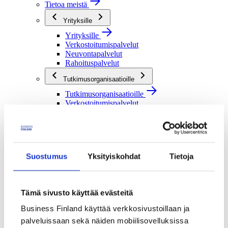
Tietoa meistä
Yrityksille
Yrityksille
Verkostoitumispalvelut
Neuvontapalvelut
Rahoituspalvelut
Tutkimusorganisaatioille
Tutkimusorganisaatioille
Verkostoitumispalvelut
Rahoituspalvelut
Julkisille toimijoille
Julkisille toimijoille
Verkostoitumispalvelut
Suostumus
Yksityiskohdat
Tietoja
Rahoituspalvelut
Me olemme Business Finland
Tämä sivusto käyttää evästeitä
Me olemme Business Finland
Organisaatiomme
Business Finland käyttää verkkosivustoillaan ja
Töihin meille
Toimintaverkostomme
palveluissaan sekä näiden mobiilisovelluksissa