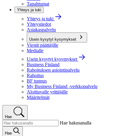
Tapahtumat
Yhteys ja tuki
Yhteys ja tuki
Yhteystiedot
Asiakaspalvelu
Usein kysytyt kysymykset
Viestit päättäjille
Medialle
Usein kysytyt kysymykset
Business Finland
Rahoituksen asiointipalvelu
Rahoitus
BF tunnus
My Business Finland -verkkopalvelu
Aloittavalle yrittäjälle
Määritelmät
Hae
Hae hakusanalla
Hae