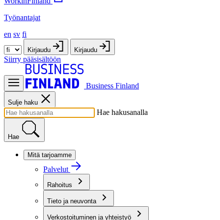
WorkinFinland
Työnantajat
en
sv
fi
Kirjaudu
Kirjaudu
Siirry pääsisältöön
Business Finland
Sulje haku
Hae hakusanalla
Hae
Mitä tarjoamme
Palvelut
Rahoitus
Tieto ja neuvonta
Verkostoituminen ja yhteistyö