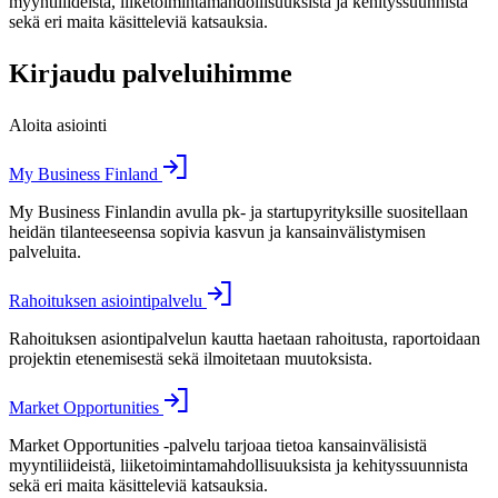
myyntiliideistä, liiketoimintamahdollisuuksista ja kehityssuunnista
sekä eri maita käsitteleviä katsauksia.
Kirjaudu palveluihimme
Aloita asiointi
My Business Finland
My Business Finlandin avulla pk- ja startupyrityksille suositellaan
heidän tilanteeseensa sopivia kasvun ja kansainvälistymisen
palveluita.
Rahoituksen asiointipalvelu
Rahoituksen asiontipalvelun kautta haetaan rahoitusta, raportoidaan
projektin etenemisestä sekä ilmoitetaan muutoksista.
Market Opportunities
Market Opportunities -palvelu tarjoaa tietoa kansainvälisistä
myyntiliideistä, liiketoimintamahdollisuuksista ja kehityssuunnista
sekä eri maita käsitteleviä katsauksia.