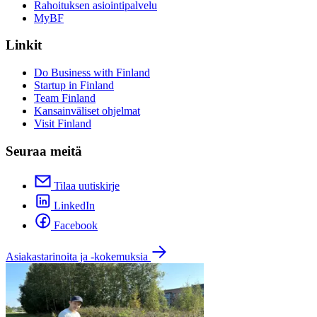
Rahoituksen asiointipalvelu
MyBF
Linkit
Do Business with Finland
Startup in Finland
Team Finland
Kansainväliset ohjelmat
Visit Finland
Seuraa meitä
Tilaa uutiskirje
LinkedIn
Facebook
Asiakastarinoita ja -kokemuksia