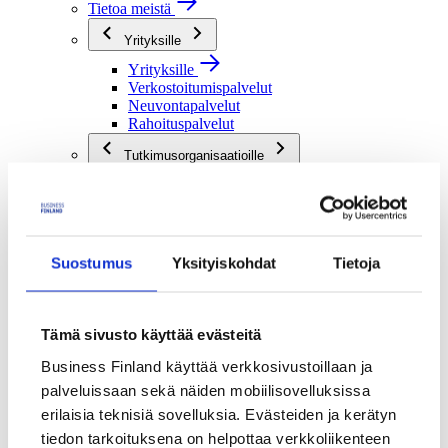
Tietoa meistä
Yrityksille
Yrityksille
Verkostoitumispalvelut
Neuvontapalvelut
Rahoituspalvelut
Tutkimusorganisaatioille
Tutkimusorganisaatioille
Verkostoitumispalvelut
Rahoituspalvelut
Julkisille toimijoille
Suostumus
Yksityiskohdat
Tietoja
Julkisille toimijoille
Verkostoitumispalvelut
Rahoituspalvelut
Tämä sivusto käyttää evästeitä
Me olemme Business Finland
Business Finland käyttää verkkosivustoillaan ja
Me olemme Business Finland
palveluissaan sekä näiden mobiilisovelluksissa
Organisaatiomme
erilaisia teknisiä sovelluksia. Evästeiden ja kerätyn
Töihin meille
Toimintaverkostomme
tiedon tarkoituksena on helpottaa verkkoliikenteen