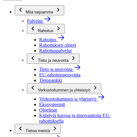
Mitä tarjoamme
Palvelut
Rahoitus
Rahoitus
Rahoituksen ohjeet
Rahoituspalvelut
Tieto ja neuvonta
Tieto ja neuvonta
EU-rahoitusneuvonta
Tietopankki
Verkostoituminen ja yhteistyö
Verkostoituminen ja yhteistyö
Ekosysteemit
Ohjelmat
Kiihdytä kasvua ja innovaatioita EU-
rahoituksella
Tietoa meistä