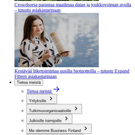
Crowdsorsa parantaa maailmaa datan ja joukkovoiman avulla
– tutustu asiakastarinaan
Kestävää liiketoimintaa uusilla biotuotteilla – tutustu Expand
Fibren asiakastarinaan
Tietoa meistä
Tietoa meistä
Yrityksille
Tutkimusorganisaatioille
Julkisille toimijoille
Me olemme Business Finland