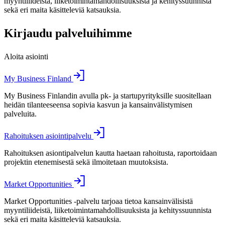
myyntiliideistä, liiketoimintamahdollisuuksista ja kehityssuunnista
sekä eri maita käsitteleviä katsauksia.
Kirjaudu palveluihimme
Aloita asiointi
My Business Finland
My Business Finlandin avulla pk- ja startupyrityksille suositellaan
heidän tilanteeseensa sopivia kasvun ja kansainvälistymisen
palveluita.
Rahoituksen asiointipalvelu
Rahoituksen asiontipalvelun kautta haetaan rahoitusta, raportoidaan
projektin etenemisestä sekä ilmoitetaan muutoksista.
Market Opportunities
Market Opportunities -palvelu tarjoaa tietoa kansainvälisistä
myyntiliideistä, liiketoimintamahdollisuuksista ja kehityssuunnista
sekä eri maita käsitteleviä katsauksia.