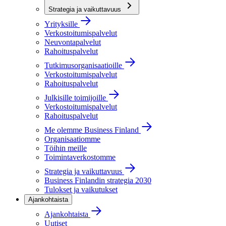
Strategia ja vaikuttavuus
Yrityksille
Verkostoitumispalvelut
Neuvontapalvelut
Rahoituspalvelut
Tutkimusorganisaatioille
Verkostoitumispalvelut
Rahoituspalvelut
Julkisille toimijoille
Verkostoitumispalvelut
Rahoituspalvelut
Me olemme Business Finland
Organisaatiomme
Töihin meille
Toimintaverkostomme
Strategia ja vaikuttavuus
Business Finlandin strategia 2030
Tulokset ja vaikutukset
Ajankohtaista
Ajankohtaista
Uutiset