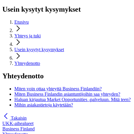
Usein kysytyt kysymykset
Etusivu
Yhteys ja tuki
Usein kysytyt kysymykset
Yhteydenotto
Yhteydenotto
Miten voin ottaa yhteyttä Business Finlandiin?
Miten Business Finlandin asiantuntijoihin saa yhteyden?
Haluan kirjautua Market Opportunities -palveluun. Mitä teen?
Mihin asiakastietoja käytetään?
Takaisin
UKK-aihealueet
Business Finland