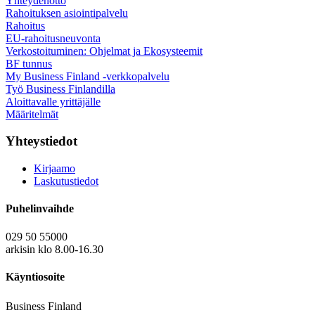
Yhteydenotto
Rahoituksen asiointipalvelu
Rahoitus
EU-rahoitusneuvonta
Verkostoituminen: Ohjelmat ja Ekosysteemit
BF tunnus
My Business Finland -verkkopalvelu
Työ Business Finlandilla
Aloittavalle yrittäjälle
Määritelmät
Yhteystiedot
Kirjaamo
Laskutustiedot
Puhelinvaihde
029 50 55000
arkisin klo 8.00-16.30
Käyntiosoite
Business Finland