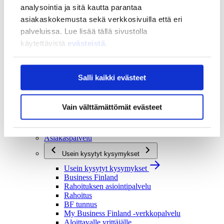
analysointia ja sitä kautta parantaa
Strategia ja vaikuttavuus
asiakaskokemusta sekä verkkosivuilla että eri
Strategia ja vaikuttavuus
palveluissa. Lue lisää tällä sivustolla
Business Finlandin strategia 2030
Tulokset ja vaikutukset
käytettävistä
evästeistä
.
Ajankohtaista
Ajankohtaista
Salli kaikki evästeet
Uutiset
Tapahtumat
Yhteys ja tuki
Vain välttämättömät evästeet
Yhteys ja tuki
Yhteystiedot
Asiakaspalvelu
Usein kysytyt kysymykset
Usein kysytyt kysymykset
Business Finland
Rahoituksen asiointipalvelu
Rahoitus
BF tunnus
My Business Finland -verkkopalvelu
Aloittavalle yrittäjälle