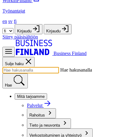
WorkinFinland
Työnantajat
en
sv
fi
Kirjaudu
Kirjaudu
Siirry pääsisältöön
Business Finland
Sulje haku
Hae hakusanalla
Hae
Mitä tarjoamme
Palvelut
Rahoitus
Tieto ja neuvonta
Verkostoituminen ja yhteistyö