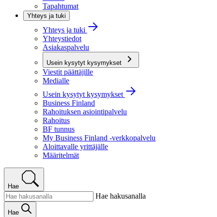
Tapahtumat
Yhteys ja tuki
Yhteys ja tuki
Yhteystiedot
Asiakaspalvelu
Usein kysytyt kysymykset
Viestit päättäjille
Medialle
Usein kysytyt kysymykset
Business Finland
Rahoituksen asiointipalvelu
Rahoitus
BF tunnus
My Business Finland -verkkopalvelu
Aloittavalle yrittäjälle
Määritelmät
Hae
Hae hakusanalla
Hae