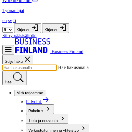
WorkinFinland
Työnantajat
en
sv
fi
Kirjaudu
Kirjaudu
Siirry pääsisältöön
Business Finland
Sulje haku
Hae hakusanalla
Hae
Mitä tarjoamme
Palvelut
Rahoitus
Tieto ja neuvonta
Verkostoituminen ja yhteistyö