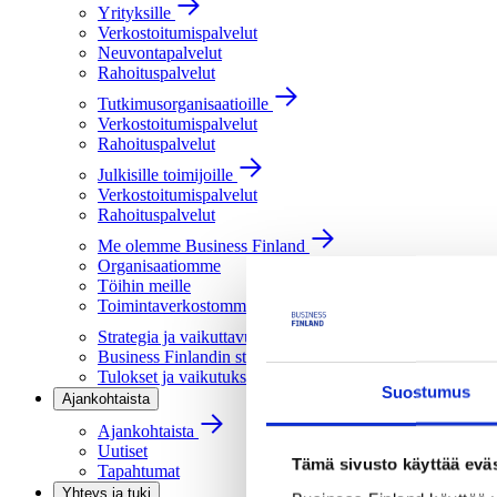
Yrityksille
Verkostoitumispalvelut
Neuvontapalvelut
Rahoituspalvelut
Tutkimusorganisaatioille
Verkostoitumispalvelut
Rahoituspalvelut
Julkisille toimijoille
Verkostoitumispalvelut
Rahoituspalvelut
Me olemme Business Finland
Organisaatiomme
Töihin meille
Toimintaverkostomme
Strategia ja vaikuttavuus
Business Finlandin strategia 2030
Tulokset ja vaikutukset
Suostumus
Ajankohtaista
Ajankohtaista
Uutiset
Tämä sivusto käyttää eväs
Tapahtumat
Yhteys ja tuki