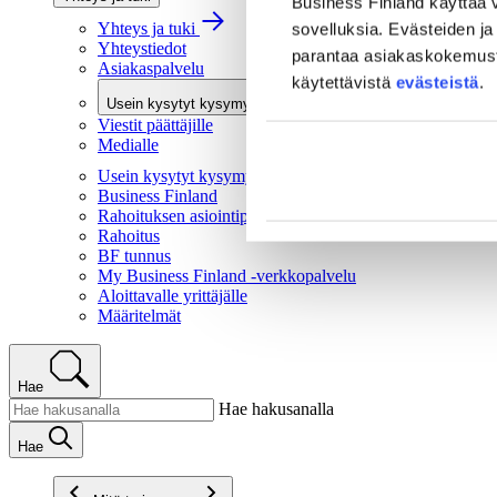
Business Finland käyttää v
Yhteys ja tuki
sovelluksia. Evästeiden ja 
Yhteystiedot
parantaa asiakaskokemusta 
Asiakaspalvelu
käytettävistä
evästeistä
.
Usein kysytyt kysymykset
Viestit päättäjille
Medialle
Usein kysytyt kysymykset
Business Finland
Rahoituksen asiointipalvelu
Rahoitus
BF tunnus
My Business Finland -verkkopalvelu
Aloittavalle yrittäjälle
Määritelmät
Hae
Hae hakusanalla
Hae