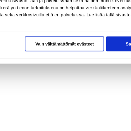
erkkosivustoillaan ja palveluissaan sekä näiden mobiilisovelluksi
kerätyn tiedon tarkoituksena on helpottaa verkkoliikenteen analys
sekä verkkosivuilla että eri palveluissa. Lue lisää tällä sivustol
Vain välttämättömät evästeet
Sa