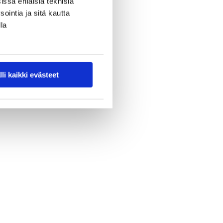
ssa erilaisia teknisiä
ointia ja sitä kautta
la
lli kaikki evästeet