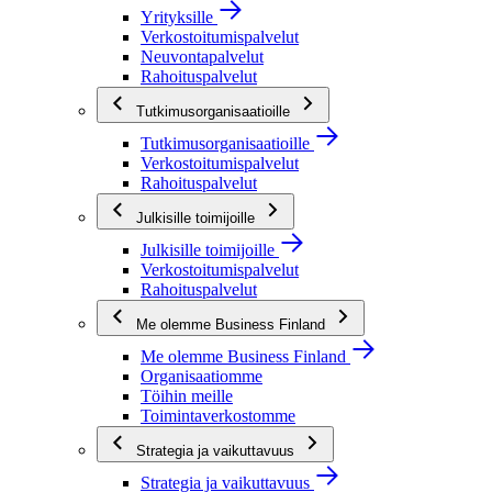
Yrityksille
Verkostoitumispalvelut
Neuvontapalvelut
Rahoituspalvelut
Tutkimusorganisaatioille
Tutkimusorganisaatioille
Verkostoitumispalvelut
Rahoituspalvelut
Julkisille toimijoille
Julkisille toimijoille
Verkostoitumispalvelut
Rahoituspalvelut
Me olemme Business Finland
Me olemme Business Finland
Organisaatiomme
Töihin meille
Toimintaverkostomme
Strategia ja vaikuttavuus
Strategia ja vaikuttavuus