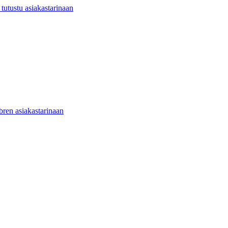
utustu asiakastarinaan
ibren asiakastarinaan