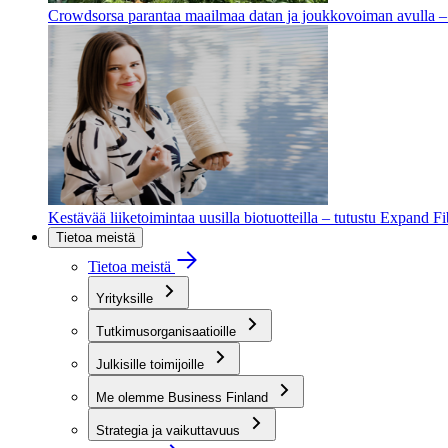
Crowdsorsa parantaa maailmaa datan ja joukkovoiman avulla – t
Kestävää liiketoimintaa uusilla biotuotteilla – tutustu Expand F
Tietoa meistä
Tietoa meistä
Yrityksille
Tutkimusorganisaatioille
Julkisille toimijoille
Me olemme Business Finland
Strategia ja vaikuttavuus