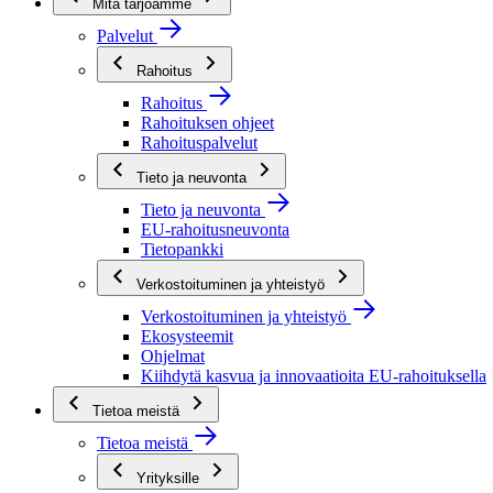
Mitä tarjoamme
Palvelut
Rahoitus
Rahoitus
Rahoituksen ohjeet
Rahoituspalvelut
Tieto ja neuvonta
Tieto ja neuvonta
EU-rahoitusneuvonta
Tietopankki
Verkostoituminen ja yhteistyö
Verkostoituminen ja yhteistyö
Ekosysteemit
Ohjelmat
Kiihdytä kasvua ja innovaatioita EU-rahoituksella
Tietoa meistä
Tietoa meistä
Yrityksille