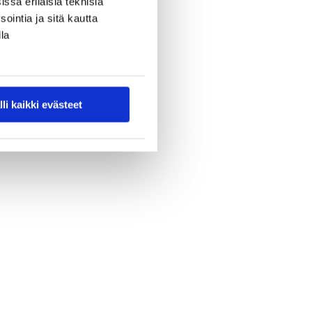
ssa erilaisia teknisiä
ointia ja sitä kautta
la
lli kaikki evästeet