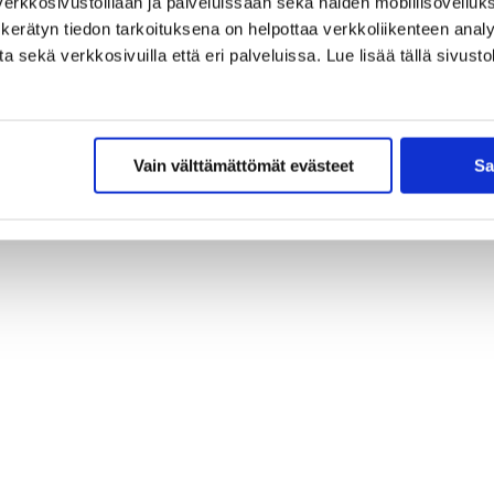
erkkosivustoillaan ja palveluissaan sekä näiden mobiilisovelluksi
kerätyn tiedon tarkoituksena on helpottaa verkkoliikenteen analys
sekä verkkosivuilla että eri palveluissa. Lue lisää tällä sivustol
Vain välttämättömät evästeet
Sa