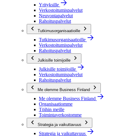
Yrityksille
Verkostoitumispalvelut
Neuvontapalvelut
Rahoituspalvelut
Tutkimusorganisaatioille
Tutkimusorganisaatioille
Verkostoitumispalvelut
Rahoituspalvelut
Julkisille toimijoille
Julkisille toimijoille
Verkostoitumispalvelut
Rahoituspalvelut
Me olemme Business Finland
Me olemme Business Finland
Organisaatiomme
Töihin meille
Toimintaverkostomme
Strategia ja vaikuttavuus
Strategia ja vaikuttavuus