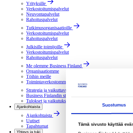
Yrityksille
Verkostoitumispalvelut
Neuvontapalvelut
Rahoituspalvelut
Tutkimusorganisaatioille
Verkostoitumispalvelut
Rahoituspalvelut
Julkisille toimijoille
Verkostoitumispalvelut
Rahoituspalvelut
Me olemme Business Finland
Organisaatiomme
Töihin meille
Toimintaverkostomme
Strategia ja vaikuttavuus
Business Finlandin strategia 2030
Tulokset ja vaikutukset
Suostumus
Ajankohtaista
Ajankohtaista
Uutiset
Tämä sivusto käyttää eväs
Tapahtumat
Yhteys ja tuki