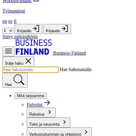
WorkinFinland
Työnantajat
en
sv
fi
Kirjaudu
Kirjaudu
Siirry pääsisältöön
Business Finland
Sulje haku
Hae hakusanalla
Hae
Mitä tarjoamme
Palvelut
Rahoitus
Tieto ja neuvonta
Verkostoituminen ja yhteistyö