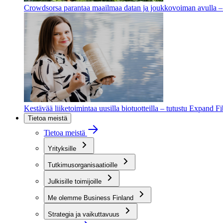
Crowdsorsa parantaa maailmaa datan ja joukkovoiman avulla – t
Kestävää liiketoimintaa uusilla biotuotteilla – tutustu Expand F
Tietoa meistä
Tietoa meistä
Yrityksille
Tutkimusorganisaatioille
Julkisille toimijoille
Me olemme Business Finland
Strategia ja vaikuttavuus