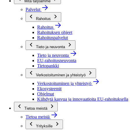
Mitä tarjoamme
Palvelut
Rahoitus
Rahoitus
Rahoituksen ohjeet
Rahoituspalvelut
Tieto ja neuvonta
Tieto ja neuvonta
EU-rahoitusneuvonta
Tietopankki
Verkostoituminen ja yhteistyö
Verkostoituminen ja yhteistyö
Ekosysteemit
Ohjelmat
Kiihdytä kasvua ja innovaatioita EU-rahoituksella
Tietoa meistä
Tietoa meistä
Yrityksille