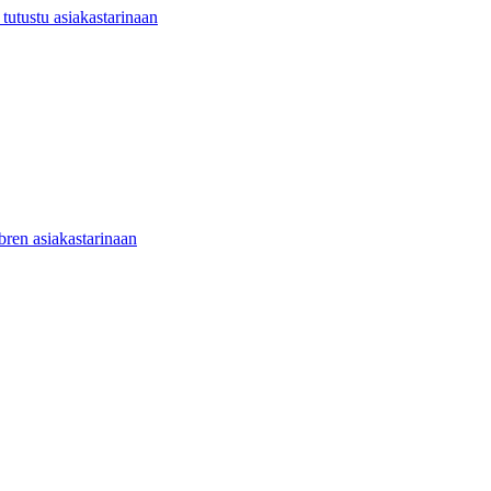
utustu asiakastarinaan
ibren asiakastarinaan